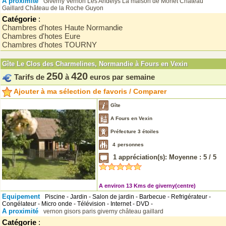
A proximité
Giverny
Vernon
Les Andelys
La maison de Monet
Château
Gaillard
Château de la Roche Guyon
Catégorie
:
Chambres d'hotes Haute Normandie
Chambres d'hotes Eure
Chambres d'hotes TOURNY
Gîte Le Clos des Charmelines, Normandie à Fours en Vexin
250
420
Tarifs de
à
euros par semaine
Ajouter à ma sélection de favoris / Comparer
Gîte
A Fours en Vexin
Préfecture 3 étoiles
4
personnes
1
appréciation(s): Moyenne :
5
/
5
A environ 13 Kms de giverny(centre)
Equipement
Piscine - Jardin - Salon de jardin - Barbecue - Refrigérateur -
Congélateur - Micro onde - Télévision - Internet - DVD -
A proximité
vernon
gisors
paris
giverny
château gaillard
Catégorie
: