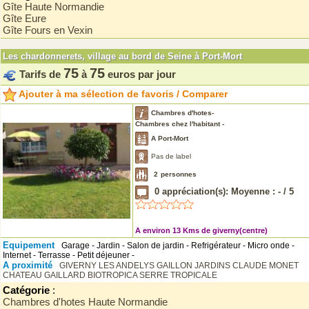
Gîte Haute Normandie
Gîte Eure
Gîte Fours en Vexin
Les chardonnerets, village au bord de Seine à Port-Mort
75
75
Tarifs de
à
euros par jour
Ajouter à ma sélection de favoris / Comparer
Chambres d'hotes-
Chambres chez l'habitant -
A Port-Mort
Pas de label
2
personnes
0
appréciation(s): Moyenne :
-
/
5
A environ 13 Kms de giverny(centre)
Equipement
Garage - Jardin - Salon de jardin - Refrigérateur - Micro onde -
Internet - Terrasse - Petit déjeuner -
A proximité
GIVERNY
LES ANDELYS
GAILLON
JARDINS CLAUDE MONET
CHATEAU GAILLARD
BIOTROPICA SERRE TROPICALE
Catégorie
:
Chambres d'hotes Haute Normandie