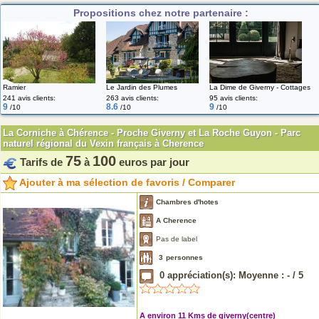
Propositions chez notre partenaire :
Le Jardin des Plumes
La Dime de Giverny - Cottages
Ramier
241 avis clients:
263 avis clients:
95 avis clients:
9
8.6
9
/10
/10
/10
La Corniche à Chérence - Proche Giverny et La Roche Guyon - Parc
naturel régional du Vexin français à Cherence
75
100
Tarifs de
à
euros par jour
Ajouter à ma sélection de favoris / Comparer
Chambres d'hotes
A Cherence
Pas de label
3
personnes
0
appréciation(s): Moyenne :
-
/
5
A environ 11 Kms de giverny(centre)