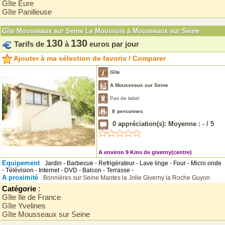
Gîte Eure
Gîte Panilleuse
Gîte Mousseaux sur Seine Le Moussois à Mousseaux sur Seine
130
130
Tarifs de
à
euros par jour
Ajouter à ma sélection de favoris / Comparer
Gîte
A Mousseaux sur Seine
Pas de label
8
personnes
0
appréciation(s): Moyenne :
-
/
5
A environ 9 Kms de giverny(centre)
Equipement
Jardin - Barbecue - Refrigérateur - Lave linge - Four - Micro onde
- Télévision - Internet - DVD - Balcon - Terrasse -
A proximité
Bonnières sur Seine
Mantes la Jolie
Giverny
la Roche Guyon
Catégorie
:
Gîte Ile de France
Gîte Yvelines
Gîte Mousseaux sur Seine