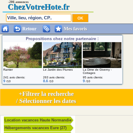
-206 annonces
Chez
VotreHote.fr
Retour
Mes favoris
Propositions chez notre partenaire :
Le Jardin des Plumes
La Dime de Giverny -
Ramier
Cottages
241 avis clients:
263 avis clients:
95 avis clients:
9
8.6
9
/10
/10
/10
+Filtrer la recherche
/ Sélectionner les dates
Location vacances Haute Normandie
Hébergements vacances Eure (27)