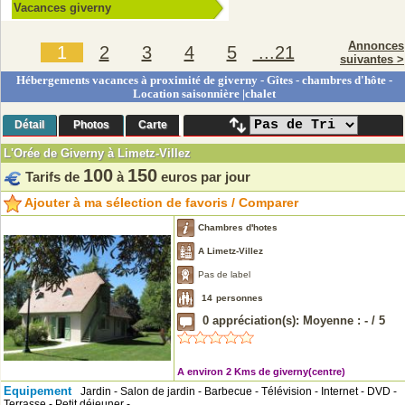
Vacances giverny
Annonces
1
2
3
4
5
...21
suivantes >
Hébergements vacances à proximité de giverny - Gîtes - chambres d'hôte -
Location saisonnière |chalet
Détail
Photos
Carte
L'Orée de Giverny à Limetz-Villez
100
150
Tarifs de
à
euros par jour
Ajouter à ma sélection de favoris / Comparer
Chambres d'hotes
A Limetz-Villez
Pas de label
14
personnes
0
appréciation(s): Moyenne :
-
/
5
A environ 2 Kms de giverny(centre)
Equipement
Jardin - Salon de jardin - Barbecue - Télévision - Internet - DVD -
Terrasse - Petit déjeuner -