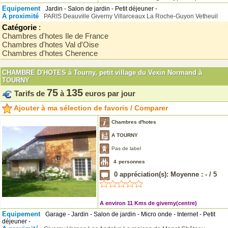
Equipement
Jardin - Salon de jardin - Petit déjeuner -
A proximité
PARIS
Deauville
Giverny
Villarceaux
La Roche-Guyon
Vetheuil
Catégorie
:
Chambres d'hotes Ile de France
Chambres d'hotes Val d'Oise
Chambres d'hotes Cherence
CHAMBRE D'HOTES à Tourny, petit village du Vexin Normand à
TOURNY
75
135
Tarifs de
à
euros par jour
Ajouter à ma sélection de favoris / Comparer
Chambres d'hotes
A TOURNY
Pas de label
4
personnes
0
appréciation(s): Moyenne :
-
/
5
A environ 11 Kms de giverny(centre)
Equipement
Garage - Jardin - Salon de jardin - Micro onde - Internet - Petit
déjeuner -