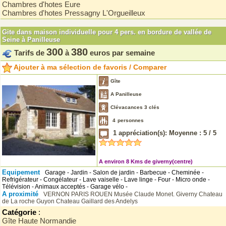
Chambres d'hotes Eure
Chambres d'hotes Pressagny L'Orgueilleux
Gite dans maison individuelle pour 4 pers. en bordure de vallée de
Seine à Panilleuse
300
380
Tarifs de
à
euros par semaine
Ajouter à ma sélection de favoris / Comparer
Gîte
A Panilleuse
Clévacances 3 clés
4
personnes
1
appréciation(s): Moyenne :
5
/
5
A environ 8 Kms de giverny(centre)
Equipement
Garage - Jardin - Salon de jardin - Barbecue - Cheminée -
Refrigérateur - Congélateur - Lave vaiselle - Lave linge - Four - Micro onde -
Télévision - Animaux acceptés - Garage vélo -
A proximité
VERNON
PARIS
ROUEN
Musée Claude Monet. Giverny
Chateau
de La roche Guyon
Chateau Gaillard des Andelys
Catégorie
:
Gîte Haute Normandie