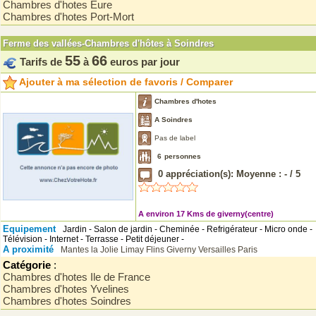
Chambres d'hotes Eure
Chambres d'hotes Port-Mort
Ferme des vallées-Chambres d'hôtes à Soindres
55
66
Tarifs de
à
euros par jour
Ajouter à ma sélection de favoris / Comparer
Chambres d'hotes
A Soindres
Pas de label
6
personnes
0
appréciation(s): Moyenne :
-
/
5
A environ 17 Kms de giverny(centre)
Equipement
Jardin - Salon de jardin - Cheminée - Refrigérateur - Micro onde -
Télévision - Internet - Terrasse - Petit déjeuner -
A proximité
Mantes la Jolie
Limay
Flins
Giverny
Versailles
Paris
Catégorie
:
Chambres d'hotes Ile de France
Chambres d'hotes Yvelines
Chambres d'hotes Soindres