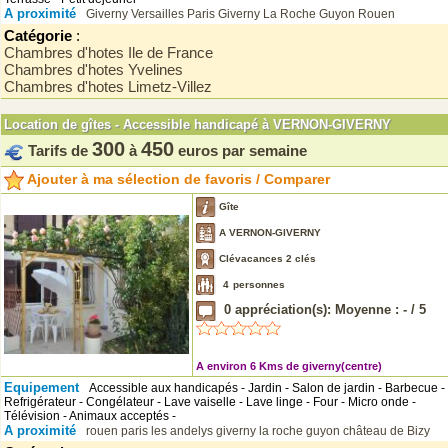
A proximité
Giverny
Versailles
Paris
Giverny
La Roche Guyon
Rouen
Catégorie
:
Chambres d'hotes Ile de France
Chambres d'hotes Yvelines
Chambres d'hotes Limetz-Villez
Location de gîtes - Accessible handicapé à VERNON-GIVERNY
300
450
Tarifs de
à
euros par semaine
Ajouter à ma sélection de favoris / Comparer
Gîte
A VERNON-GIVERNY
Clévacances 2 clés
4
personnes
0
appréciation(s): Moyenne :
-
/
5
A environ 6 Kms de giverny(centre)
Equipement
Accessible aux handicapés - Jardin - Salon de jardin - Barbecue -
Refrigérateur - Congélateur - Lave vaiselle - Lave linge - Four - Micro onde -
Télévision - Animaux acceptés -
A proximité
rouen
paris
les andelys
giverny
la roche guyon
château de Bizy