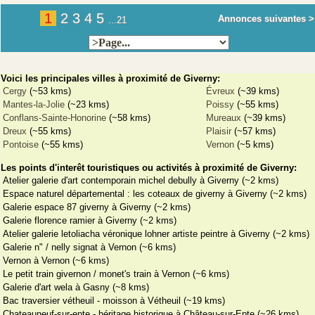
1
2
3
4
5
Annonces suivantes >
...21
Voici les principales villes à proximité de Giverny:
Cergy
(~53 kms)
Évreux
(~39 kms)
Mantes-la-Jolie
(~23 kms)
Poissy
(~55 kms)
Conflans-Sainte-Honorine
(~58 kms)
Mureaux
(~39 kms)
Dreux
(~55 kms)
Plaisir
(~57 kms)
Pontoise
(~55 kms)
Vernon
(~5 kms)
Les points d'interêt touristiques ou activités à proximité de Giverny:
Atelier galerie d'art contemporain michel debully à Giverny (~2 kms)
Espace naturel départemental : les coteaux de giverny à Giverny (~2 kms)
Galerie espace 87 giverny à Giverny (~2 kms)
Galerie florence ramier à Giverny (~2 kms)
Atelier galerie letoliacha véronique lohner artiste peintre à Giverny (~2 kms)
Galerie n" / nelly signat à Vernon (~6 kms)
Vernon à Vernon (~6 kms)
Le petit train givernon / monet's train à Vernon (~6 kms)
Galerie d'art wela à Gasny (~8 kms)
Bac traversier vétheuil - moisson à Vétheuil (~19 kms)
Chateauneuf-sur-epte - héritage historique à Château-sur-Epte (~26 kms)