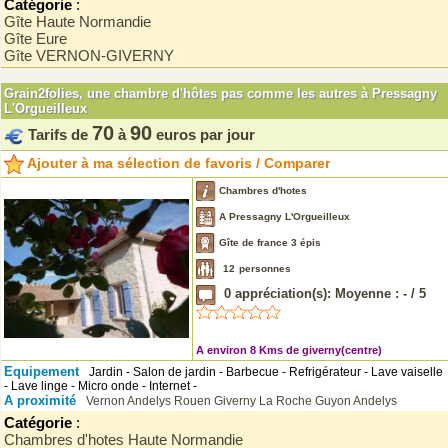
Catégorie
:
Gîte Haute Normandie
Gîte Eure
Gîte VERNON-GIVERNY
Grain2folies, une chambre d'hôtes pas comme les autres à Pressagny
L'Orgueilleux
70
90
Tarifs de
à
euros par jour
Ajouter à ma sélection de favoris / Comparer
Chambres d'hotes
A Pressagny L'Orgueilleux
Gîte de france 3 épis
12
personnes
0
appréciation(s): Moyenne :
-
/
5
A environ 8 Kms de giverny(centre)
Equipement
Jardin - Salon de jardin - Barbecue - Refrigérateur - Lave vaiselle
- Lave linge - Micro onde - Internet -
A proximité
Vernon
Andelys
Rouen
Giverny
La Roche Guyon
Andelys
Catégorie
:
Chambres d'hotes Haute Normandie