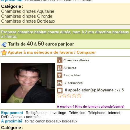
Arcachon
Lacanau
saint émilion
bordeaux
Catégorie
:
Chambres d'hotes Aquitaine
Chambres d'hotes Gironde
Chambres d'hotes Bordeaux
Propose chambre habitat courte durée, tram à 2 mn direction bordeaux
à Floirac
40
50
Tarifs de
à
euros par jour
Ajouter à ma sélection de favoris / Comparer
Chambres d'hotes
A Floirac
Pas de label
2
personnes
0
appréciation(s): Moyenne :
-
/
5
A environ 4 Kms de lormont gironde(centre)
Equipement
Refrigérateur - Lave linge - Télévision - Téléphone - Internet -
DVD - Animaux acceptés -
A proximité
floirac
cenon
bordeaux
bordeaux
Catégorie
: