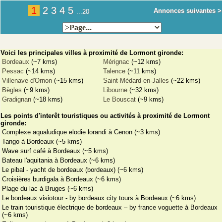
1
2
3
4
5
Annonces suivantes >
...20
Voici les principales villes à proximité de Lormont gironde:
Bordeaux
(~7 kms)
Mérignac
(~12 kms)
Pessac
(~14 kms)
Talence
(~11 kms)
Villenave-d'Ornon
(~15 kms)
Saint-Médard-en-Jalles
(~22 kms)
Bègles
(~9 kms)
Libourne
(~32 kms)
Gradignan
(~18 kms)
Le Bouscat
(~9 kms)
Les points d'interêt touristiques ou activités à proximité de Lormont
gironde:
Complexe aqualudique elodie lorandi à Cenon (~3 kms)
Tango à Bordeaux (~5 kms)
Wave surf café à Bordeaux (~5 kms)
Bateau l'aquitania à Bordeaux (~6 kms)
Le pibal - yacht de bordeaux (bordeaux) (~6 kms)
Croisières burdigala à Bordeaux (~6 kms)
Plage du lac à Bruges (~6 kms)
Le bordeaux visiotour - by bordeaux city tours à Bordeaux (~6 kms)
Le train touristique électrique de bordeaux – by france voguette à Bordeaux
(~6 kms)