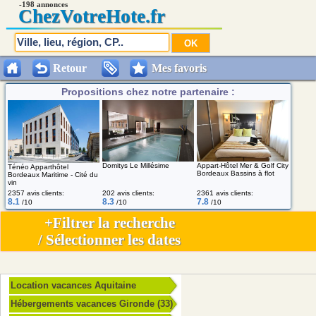
-198 annonces
Chez
VotreHote.fr
Retour
Mes favoris
Propositions chez notre partenaire :
Appart-Hôtel Mer & Golf City
Domitys Le Millésime
Ténéo Apparthôtel
Bordeaux Bassins à flot
Bordeaux Maritime - Cité du
vin
2357 avis clients:
202 avis clients:
2361 avis clients:
8.1
8.3
7.8
/10
/10
/10
+Filtrer la recherche
/ Sélectionner les dates
Location vacances Aquitaine
Hébergements vacances Gironde (33)