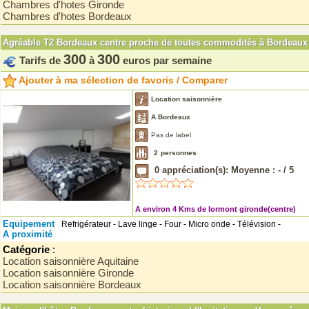
Chambres d'hotes Gironde
Chambres d'hotes Bordeaux
Agréable T2 Bordeaux centre proche de toutes commodités à Bordeaux
300
300
Tarifs de
à
euros par semaine
Ajouter à ma sélection de favoris / Comparer
Location saisonnière
A Bordeaux
Pas de label
2
personnes
0
appréciation(s): Moyenne :
-
/
5
A environ 4 Kms de lormont gironde(centre)
Equipement
Refrigérateur - Lave linge - Four - Micro onde - Télévision -
A proximité
Catégorie
:
Location saisonnière Aquitaine
Location saisonnière Gironde
Location saisonnière Bordeaux