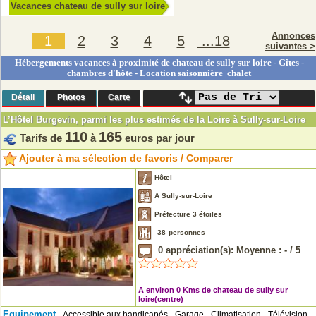
Vacances chateau de sully sur loire
Annonces
1
2
3
4
5
...18
suivantes >
Hébergements vacances à proximité de chateau de sully sur loire - Gîtes -
chambres d'hôte - Location saisonnière |chalet
Détail
Photos
Carte
L’Hôtel Burgevin, parmi les plus estimés de la Loire à Sully-sur-Loire
110
165
Tarifs de
à
euros par jour
Ajouter à ma sélection de favoris / Comparer
Hôtel
A Sully-sur-Loire
Préfecture 3 étoiles
38
personnes
0
appréciation(s): Moyenne :
-
/
5
A environ 0 Kms de chateau de sully sur
loire(centre)
Equipement
Accessible aux handicapés - Garage - Climatisation - Télévision -