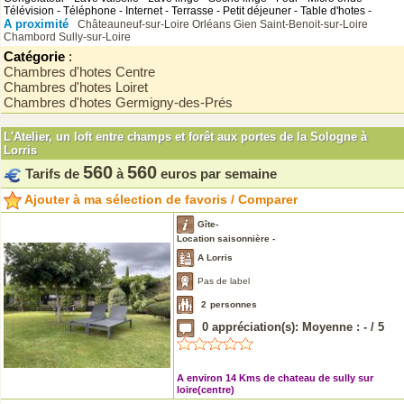
Télévision - Téléphone - Internet - Terrasse - Petit déjeuner - Table d'hotes -
A proximité
Châteauneuf-sur-Loire
Orléans
Gien
Saint-Benoit-sur-Loire
Chambord
Sully-sur-Loire
Catégorie
:
Chambres d'hotes Centre
Chambres d'hotes Loiret
Chambres d'hotes Germigny-des-Prés
L'Atelier, un loft entre champs et forêt aux portes de la Sologne à
Lorris
560
560
Tarifs de
à
euros par semaine
Ajouter à ma sélection de favoris / Comparer
Gîte-
Location saisonnière -
A Lorris
Pas de label
2
personnes
0
appréciation(s): Moyenne :
-
/
5
A environ 14 Kms de chateau de sully sur
loire(centre)