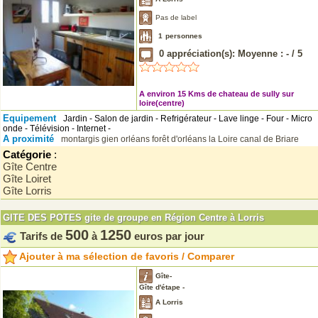
Pas de label
1
personnes
0
appréciation(s): Moyenne :
-
/
5
A environ 15 Kms de chateau de sully sur
loire(centre)
Equipement
Jardin - Salon de jardin - Refrigérateur - Lave linge - Four - Micro
onde - Télévision - Internet -
A proximité
montargis
gien
orléans
forêt d'orléans
la Loire
canal de Briare
Catégorie
:
Gîte Centre
Gîte Loiret
Gîte Lorris
GITE DES POTES gite de groupe en Région Centre à Lorris
500
1250
Tarifs de
à
euros par jour
Ajouter à ma sélection de favoris / Comparer
Gîte-
Gîte d'étape -
A Lorris