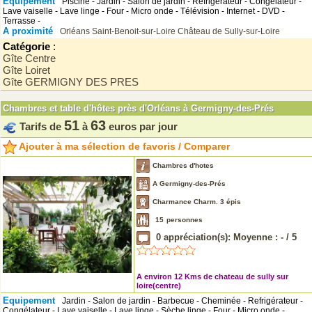
Equipement
Piscine - Jardin - Salon de jardin - Refrigérateur - Congélateur -
Lave vaiselle - Lave linge - Four - Micro onde - Télévision - Internet - DVD -
Terrasse -
A proximité
Orléans
Saint-Benoit-sur-Loire
Château de Sully-sur-Loire
Catégorie
:
Gîte Centre
Gîte Loiret
Gîte GERMIGNY DES PRES
Chambres et table d'hôtes près d'Orléans à Germigny-des-Prés
51
63
Tarifs de
à
euros par jour
Ajouter à ma sélection de favoris / Comparer
Chambres d'hotes
A Germigny-des-Prés
Charmance Charm. 3 épis
15
personnes
0
appréciation(s): Moyenne :
-
/
5
A environ 12 Kms de chateau de sully sur
loire(centre)
Equipement
Jardin - Salon de jardin - Barbecue - Cheminée - Refrigérateur -
Congélateur - Lave vaiselle - Lave linge - Sèche linge - Four - Micro onde -