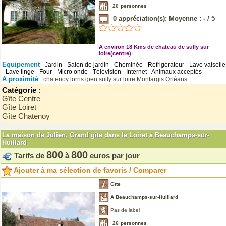
20
personnes
0
appréciation(s): Moyenne :
-
/
5
A environ 18 Kms de chateau de sully sur
loire(centre)
Equipement
Jardin - Salon de jardin - Cheminée - Refrigérateur - Lave vaiselle
- Lave linge - Four - Micro onde - Télévision - Internet - Animaux acceptés -
A proximité
chatenoy
lorris
gien
sully sur loire
Montargis
Orléans
Catégorie
:
Gîte Centre
Gîte Loiret
Gîte Chatenoy
La maison de Julien, Grand gîte dans le Loiret à Beauchamps-sur-
Huillard
800
800
Tarifs de
à
euros par jour
Ajouter à ma sélection de favoris / Comparer
Gîte
A Beauchamps-sur-Huillard
Pas de label
26
personnes