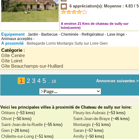
6
appréciation(s): Moyenne :
4.83
/
5
A environ 21 Kms de chateau de sully sur
loire(centre)
Equipement
Jardin - Barbecue - Cheminée - Refrigérateur - Lave linge -
Animaux acceptés -
A proximité
Bellegarde
Lorris
Montargis
Sully sur Loire
Gien
Catégorie
:
Gîte Centre
Gîte Loiret
Gîte Beauchamps-sur-Huillard
1
2
3
4
5
Annonces suivantes >
...18
Voici les principales villes à proximité de Chateau de sully sur loire:
Orléans
(~53 kms)
Fleury-les-Aubrais
(~53 kms)
Olivet
(~50 kms)
Saint-Jean-de-Braye
(~46 kms)
Saint-Jean-de-la-Ruelle
(~55 kms)
Montargis
(~51 kms)
Gien
(~28 kms)
Saran
(~57 kms)
Châlette-sur-Loing
(~51 kms)
Amilly
(~50 kms)