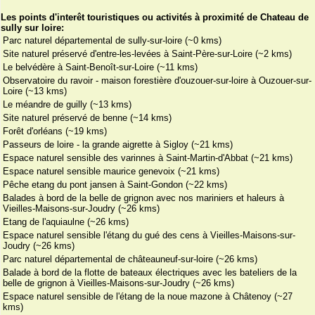
Les points d'interêt touristiques ou activités à proximité de Chateau de
sully sur loire:
Parc naturel départemental de sully-sur-loire (~0 kms)
Site naturel préservé d'entre-les-levées à Saint-Père-sur-Loire (~2 kms)
Le belvédère à Saint-Benoît-sur-Loire (~11 kms)
Observatoire du ravoir - maison forestière d'ouzouer-sur-loire à Ouzouer-sur-
Loire (~13 kms)
Le méandre de guilly (~13 kms)
Site naturel préservé de benne (~14 kms)
Forêt d'orléans (~19 kms)
Passeurs de loire - la grande aigrette à Sigloy (~21 kms)
Espace naturel sensible des varinnes à Saint-Martin-d'Abbat (~21 kms)
Espace naturel sensible maurice genevoix (~21 kms)
Pêche etang du pont jansen à Saint-Gondon (~22 kms)
Balades à bord de la belle de grignon avec nos mariniers et haleurs à
Vieilles-Maisons-sur-Joudry (~26 kms)
Etang de l'aquiaulne (~26 kms)
Espace naturel sensible l'étang du gué des cens à Vieilles-Maisons-sur-
Joudry (~26 kms)
Parc naturel départemental de châteauneuf-sur-loire (~26 kms)
Balade à bord de la flotte de bateaux électriques avec les bateliers de la
belle de grignon à Vieilles-Maisons-sur-Joudry (~26 kms)
Espace naturel sensible de l'étang de la noue mazone à Châtenoy (~27
kms)