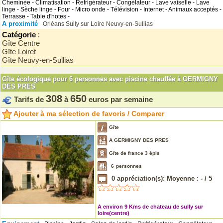
Cheminée - Climatisation - Refrigérateur - Congélateur - Lave vaiselle - Lave
linge - Sèche linge - Four - Micro onde - Télévision - Internet - Animaux acceptés -
Terrasse - Table d'hotes -
A proximité
Orléans
Sully sur Loire
Neuvy-en-Sullias
Catégorie
:
Gîte Centre
Gîte Loiret
Gîte Neuvy-en-Sullias
Gîte écologique pour 6 personnes avec piscine chauffée à GERMIGNY
DES PRES
308
650
Tarifs de
à
euros par semaine
Ajouter à ma sélection de favoris / Comparer
Gîte
A GERMIGNY DES PRES
Gîte de france 3 épis
6
personnes
0
appréciation(s): Moyenne :
-
/
5
A environ 9 Kms de chateau de sully sur
loire(centre)