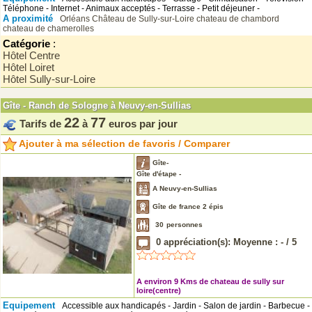
Téléphone - Internet - Animaux acceptés - Terrasse - Petit déjeuner -
A proximité
Orléans
Château de Sully-sur-Loire
chateau de chambord
chateau de chamerolles
Catégorie
:
Hôtel Centre
Hôtel Loiret
Hôtel Sully-sur-Loire
Gîte - Ranch de Sologne à Neuvy-en-Sullias
22
77
Tarifs de
à
euros par jour
Ajouter à ma sélection de favoris / Comparer
Gîte-
Gîte d'étape -
A Neuvy-en-Sullias
Gîte de france 2 épis
30
personnes
0
appréciation(s): Moyenne :
-
/
5
A environ 9 Kms de chateau de sully sur
loire(centre)
Equipement
Accessible aux handicapés - Jardin - Salon de jardin - Barbecue -