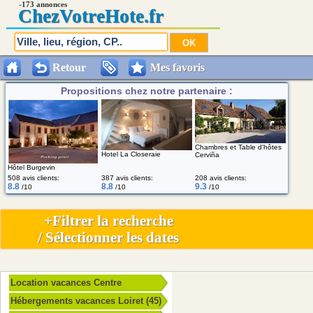
-173 annonces
Chez
VotreHote.fr
Retour
Mes favoris
Propositions chez notre partenaire :
Chambres et Table d'hôtes
Hotel La Closeraie
Cerviña
Hôtel Burgevin
508 avis clients:
387 avis clients:
208 avis clients:
8.8
8.8
9.3
/10
/10
/10
+Filtrer la recherche
/ Sélectionner les dates
Location vacances Centre
Hébergements vacances Loiret (45)