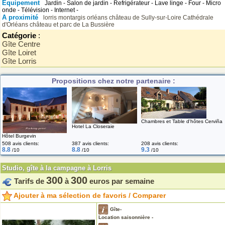
Equipement
Jardin - Salon de jardin - Refrigérateur - Lave linge - Four - Micro
onde - Télévision - Internet -
A proximité
lorris
montargis
orléans
château de Sully-sur-Loire
Cathédrale
d'Orléans
château et parc de La Bussière
Catégorie
:
Gîte Centre
Gîte Loiret
Gîte Lorris
Propositions chez notre partenaire :
Chambres et Table d'hôtes Cerviña
Hotel La Closeraie
Hôtel Burgevin
508 avis clients:
387 avis clients:
208 avis clients:
8.8
8.8
9.3
/10
/10
/10
Studio, gîte à la campagne à Lorris
300
300
Tarifs de
à
euros par semaine
Ajouter à ma sélection de favoris / Comparer
Gîte-
Location saisonnière -