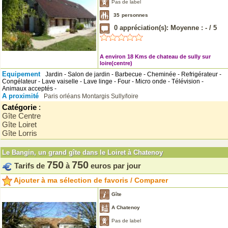
Pas de label
35
personnes
0
appréciation(s): Moyenne :
-
/
5
A environ 18 Kms de chateau de sully sur
loire(centre)
Equipement
Jardin - Salon de jardin - Barbecue - Cheminée - Refrigérateur -
Congélateur - Lave vaiselle - Lave linge - Four - Micro onde - Télévision -
Animaux acceptés -
A proximité
Paris
orléans
Montargis
Sully/loire
Catégorie
:
Gîte Centre
Gîte Loiret
Gîte Lorris
Le Bangin, un grand gîte dans le Loiret à Chatenoy
750
750
Tarifs de
à
euros par jour
Ajouter à ma sélection de favoris / Comparer
Gîte
A Chatenoy
Pas de label