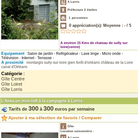
A Lorris
Préfecture 2 étoiles
1
personnes
0
appréciation(s): Moyenne :
-
/
5
A environ 15 Kms de chateau de sully sur
loire(centre)
Equipement
Salon de jardin - Refrigérateur - Lave linge - Micro onde -
Télévision - Internet - Terrasse -
A proximité
montargis
sully-sur-loire
gien
forêt d'orléans
château de la Loire
canal d'Orléans
Catégorie
:
Gîte Centre
Gîte Loiret
Gîte Lorris
L'Anex,un mini-loft à la campagne à Lorris
300
300
Tarifs de
à
euros par semaine
Ajouter à ma sélection de favoris / Comparer
Gîte-
Location saisonnière -
A Lorris