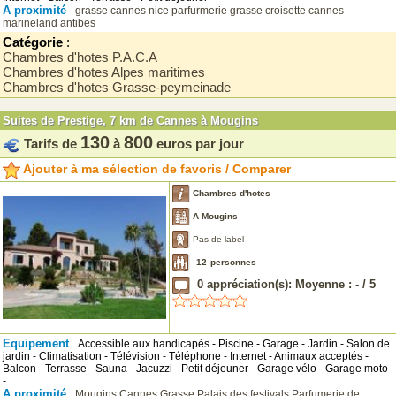
A proximité
grasse
cannes
nice
parfurmerie grasse
croisette cannes
marineland antibes
Catégorie
:
Chambres d'hotes P.A.C.A
Chambres d'hotes Alpes maritimes
Chambres d'hotes Grasse-peymeinade
Suites de Prestige, 7 km de Cannes à Mougins
130
800
Tarifs de
à
euros par jour
Ajouter à ma sélection de favoris / Comparer
Chambres d'hotes
A Mougins
Pas de label
12
personnes
0
appréciation(s): Moyenne :
-
/
5
Equipement
Accessible aux handicapés - Piscine - Garage - Jardin - Salon de
jardin - Climatisation - Télévision - Téléphone - Internet - Animaux acceptés -
Balcon - Terrasse - Sauna - Jacuzzi - Petit déjeuner - Garage vélo - Garage moto
-
A proximité
Mougins
Cannes
Grasse
Palais des festivals
Parfumerie de