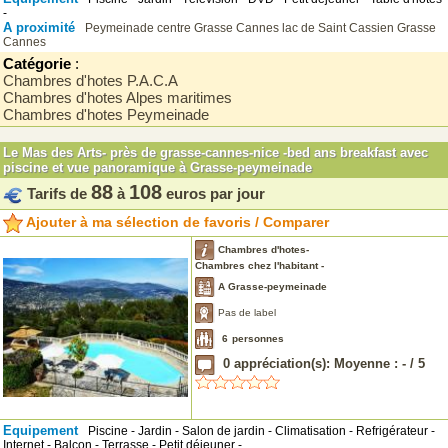
-
A proximité
Peymeinade centre
Grasse
Cannes
lac de Saint Cassien
Grasse
Cannes
Catégorie
:
Chambres d'hotes P.A.C.A
Chambres d'hotes Alpes maritimes
Chambres d'hotes Peymeinade
Le Mas des Arts- près de grasse-cannes-nice -bed ans breakfast avec
piscine et vue panoramique à Grasse-peymeinade
88
108
Tarifs de
à
euros par jour
Ajouter à ma sélection de favoris / Comparer
Chambres d'hotes-
Chambres chez l'habitant -
A Grasse-peymeinade
Pas de label
6
personnes
0
appréciation(s): Moyenne :
-
/
5
Equipement
Piscine - Jardin - Salon de jardin - Climatisation - Refrigérateur -
Internet - Balcon - Terrasse - Petit déjeuner -