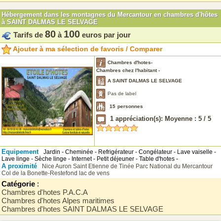
Hébergement dans les montagnes du Mercantour en chambres d'hôtes
à SAINT DALMAS LE SELVAGE
80
100
Tarifs de
à
euros par jour
Ajouter à ma sélection de favoris / Comparer
Chambres d'hotes-
Chambres chez l'habitant -
A SAINT DALMAS LE SELVAGE
Pas de label
15
personnes
1
appréciation(s): Moyenne :
5
/
5
Equipement
Jardin - Cheminée - Refrigérateur - Congélateur - Lave vaiselle -
Lave linge - Sèche linge - Internet - Petit déjeuner - Table d'hotes -
A proximité
Nice
Auron
Saint Etienne de Tinée
Parc National du Mercantour
Col de la Bonette-Restefond
lac de vens
Catégorie
:
Chambres d'hotes P.A.C.A
Chambres d'hotes Alpes maritimes
Chambres d'hotes SAINT DALMAS LE SELVAGE