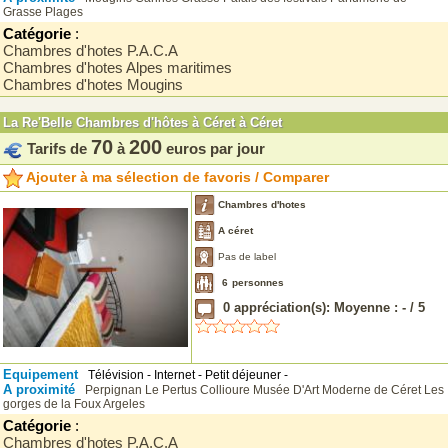
Grasse
Plages
Catégorie
:
Chambres d'hotes P.A.C.A
Chambres d'hotes Alpes maritimes
Chambres d'hotes Mougins
La Re'Belle Chambres d'hôtes à Céret à Céret
70
200
Tarifs de
à
euros par jour
Ajouter à ma sélection de favoris / Comparer
Chambres d'hotes
A céret
Pas de label
6
personnes
0
appréciation(s): Moyenne :
-
/
5
Equipement
Télévision - Internet - Petit déjeuner -
A proximité
Perpignan
Le Pertus
Collioure
Musée D'Art Moderne de Céret
Les
gorges de la Foux
Argeles
Catégorie
:
Chambres d'hotes P.A.C.A