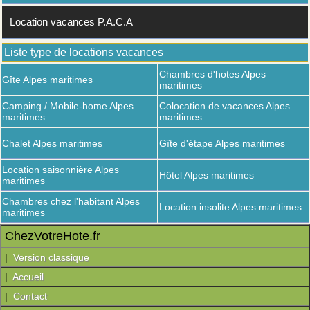
Location vacances P.A.C.A
Liste type de locations vacances
Chambres d'hotes Alpes
Gîte Alpes maritimes
maritimes
Camping / Mobile-home Alpes
Colocation de vacances Alpes
maritimes
maritimes
Chalet Alpes maritimes
Gîte d'étape Alpes maritimes
Location saisonnière Alpes
Hôtel Alpes maritimes
maritimes
Chambres chez l'habitant Alpes
Location insolite Alpes maritimes
maritimes
ChezVotreHote.fr
|
Version classique
|
Accueil
|
Contact