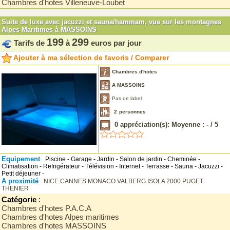
Chambres d'hotes Villeneuve-Loubet
Suite de luxe avec jacuzzi et sauna/hammam, vue sur les montagnes
Alpes Maritimes à MASSOINS
199
299
Tarifs de
à
euros par jour
Ajouter à ma sélection de favoris / Comparer
Chambres d'hotes
A MASSOINS
Pas de label
2
personnes
0
appréciation(s): Moyenne :
-
/
5
Equipement
Piscine - Garage - Jardin - Salon de jardin - Cheminée -
Climatisation - Refrigérateur - Télévision - Internet - Terrasse - Sauna - Jacuzzi -
Petit déjeuner -
A proximité
NICE
CANNES
MONACO
VALBERG
ISOLA 2000
PUGET
THENIER
Catégorie
:
Chambres d'hotes P.A.C.A
Chambres d'hotes Alpes maritimes
Chambres d'hotes MASSOINS