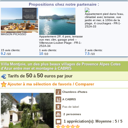
Propositions chez notre partenaire :
Appartement pied dans l'eau,
climatisé avec terrasse, vue
jardin et mer, à 100m de la
plage, 4 couchages - FR-1-
252A-33
MAISON PICASSO
Appartement 2P, 4 pers, terrasse
vue mer, clim, garage privé –
Villeneuve-Loubet Plage - FR-1-
252A-34
15 avis clients:
1 avis clients:
2 avis clients:
9.2
10
7.5
/10
/10
/10
Villa Montjoie, un des plus beaux villages de Provence Alpes Cotes
d'Azur entre mer et montagne à CABRIS
50
50
Tarifs de
à
euros par jour
Ajouter à ma sélection de favoris / Comparer
Chambres d'hotes
A CABRIS
Pas de label
2
personnes
1
appréciation(s): Moyenne :
5
/
5