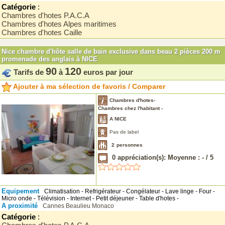
Catégorie
:
Chambres d'hotes P.A.C.A
Chambres d'hotes Alpes maritimes
Chambres d'hotes Caille
Nice chambre d'hôte salle de bain exclusive dans beau 2 pièces 200 m
promenade des anglais à NICE
90
120
Tarifs de
à
euros par jour
Ajouter à ma sélection de favoris / Comparer
Chambres d'hotes-
Chambres chez l'habitant -
A NICE
Pas de label
2
personnes
0
appréciation(s): Moyenne :
-
/
5
Equipement
Climatisation - Refrigérateur - Congélateur - Lave linge - Four -
Micro onde - Télévision - Internet - Petit déjeuner - Table d'hotes -
A proximité
Cannes
Beaulieu
Monaco
Catégorie
: