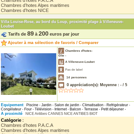
Chambres d'hotes P.A.C.A
Chambres d'hotes Alpes maritimes
Chambres d'hotes NICE
Villa Louise-Rose, au bord du Loup, proximité plage à Villeneuve-
Loubet
89
200
Tarifs de
à
euros par jour
Ajouter à ma sélection de favoris / Comparer
Chambres d'hotes-
Gîte -
A Villeneuve-Loubet
Pas de label
14
personnes
0
appréciation(s): Moyenne :
-
/
5
Equipement
Piscine - Jardin - Salon de jardin - Climatisation - Refrigérateur -
Congélateur - Four - Télévision - Internet - Balcon - Terrasse - Petit déjeuner -
A proximité
NICE
Antibes
CANNES
NICE
ANTIBES
BIOT
Catégorie
:
Chambres d'hotes P.A.C.A
Chambres d'hotes Alpes maritimes