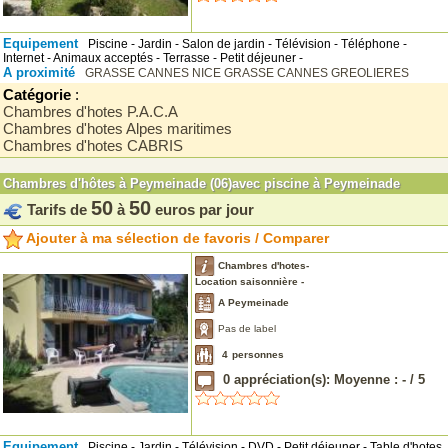
Equipement
Piscine - Jardin - Salon de jardin - Télévision - Téléphone -
Internet - Animaux acceptés - Terrasse - Petit déjeuner -
A proximité
GRASSE
CANNES
NICE
GRASSE
CANNES
GREOLIERES
Catégorie
:
Chambres d'hotes P.A.C.A
Chambres d'hotes Alpes maritimes
Chambres d'hotes CABRIS
Chambres d'hôtes à Peymeinade (06)avec piscine à Peymeinade
50
50
Tarifs de
à
euros par jour
Ajouter à ma sélection de favoris / Comparer
Chambres d'hotes-
Location saisonnière -
A Peymeinade
Pas de label
4
personnes
0
appréciation(s): Moyenne :
-
/
5
Equipement
Piscine - Jardin - Télévision - DVD - Petit déjeuner - Table d'hotes