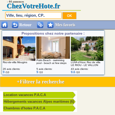
- 44 annonces
Chez
VotreHote.fr
Retour
Mes favoris
Propositions chez notre partenaire :
Palm Beach - swimming
Rez-de-villa Mougins
LUVA d'Azur, Rez de villa
pool - beach at few steps
LE RIOU - LE VALLON
26 avis clients:
5 avis clients:
43 avis clients:
9
9
9.6
/10
/10
/10
+Filtrer la recherche
Location vacances P.A.C.A
Hébergements vacances Alpes maritimes (6)
Chambres d'hotes P.A.C.A