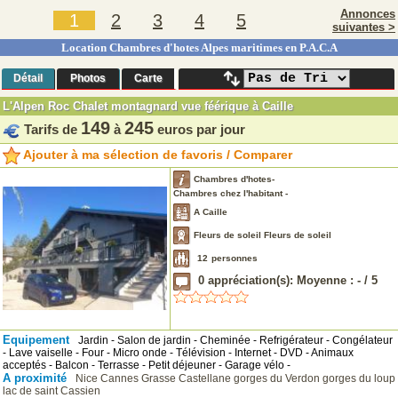
Annonces
1
2
3
4
5
suivantes >
Location Chambres d'hotes Alpes maritimes en P.A.C.A
Détail
Photos
Carte
L'Alpen Roc Chalet montagnard vue féérique à Caille
149
245
Tarifs de
à
euros par jour
Ajouter à ma sélection de favoris / Comparer
Chambres d'hotes-
Chambres chez l'habitant -
A Caille
Fleurs de soleil Fleurs de soleil
12
personnes
0
appréciation(s): Moyenne :
-
/
5
Equipement
Jardin - Salon de jardin - Cheminée - Refrigérateur - Congélateur
- Lave vaiselle - Four - Micro onde - Télévision - Internet - DVD - Animaux
acceptés - Balcon - Terrasse - Petit déjeuner - Garage vélo -
A proximité
Nice Cannes
Grasse
Castellane
gorges du Verdon
gorges du loup
lac de saint Cassien