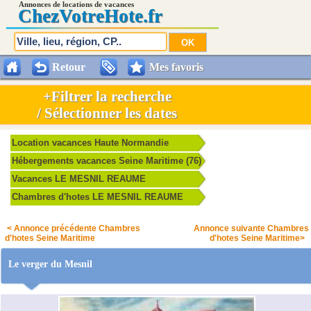
Annonces de locations de vacances
Chez
VotreHote.fr
Retour
Mes favoris
+Filtrer la recherche
/ Sélectionner les dates
Location vacances Haute Normandie
Hébergements vacances Seine Maritime (76)
Vacances LE MESNIL REAUME
Chambres d'hotes LE MESNIL REAUME
< Annonce précédente Chambres
Annonce suivante Chambres
d'hotes Seine Maritime
d'hotes Seine Maritime>
Le verger du Mesnil