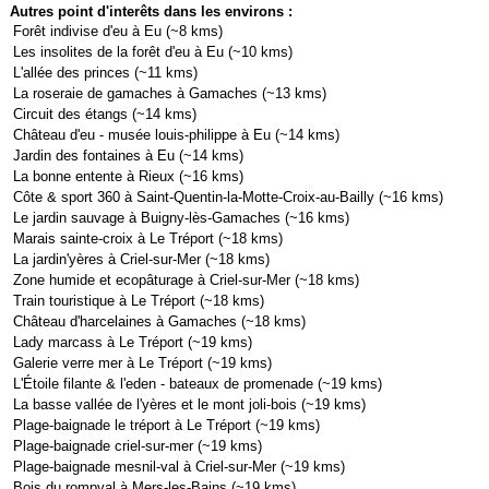
Autres point d'interêts dans les environs :
Forêt indivise d'eu à Eu (~8 kms)
Les insolites de la forêt d'eu à Eu (~10 kms)
L'allée des princes (~11 kms)
La roseraie de gamaches à Gamaches (~13 kms)
Circuit des étangs (~14 kms)
Château d'eu - musée louis-philippe à Eu (~14 kms)
Jardin des fontaines à Eu (~14 kms)
La bonne entente à Rieux (~16 kms)
Côte & sport 360 à Saint-Quentin-la-Motte-Croix-au-Bailly (~16 kms)
Le jardin sauvage à Buigny-lès-Gamaches (~16 kms)
Marais sainte-croix à Le Tréport (~18 kms)
La jardin'yères à Criel-sur-Mer (~18 kms)
Zone humide et ecopâturage à Criel-sur-Mer (~18 kms)
Train touristique à Le Tréport (~18 kms)
Château d'harcelaines à Gamaches (~18 kms)
Lady marcass à Le Tréport (~19 kms)
Galerie verre mer à Le Tréport (~19 kms)
L'Étoile filante & l'eden - bateaux de promenade (~19 kms)
La basse vallée de l'yères et le mont joli-bois (~19 kms)
Plage-baignade le tréport à Le Tréport (~19 kms)
Plage-baignade criel-sur-mer (~19 kms)
Plage-baignade mesnil-val à Criel-sur-Mer (~19 kms)
Bois du rompval à Mers-les-Bains (~19 kms)