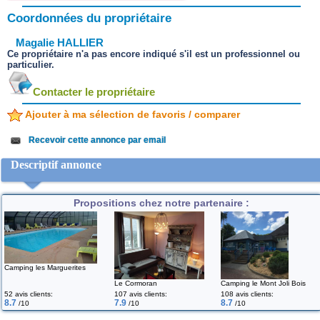
Coordonnées du propriétaire
Magalie HALLIER
Ce propriétaire n'a pas encore indiqué s'il est un professionnel ou
particulier.
Contacter le propriétaire
Ajouter à ma sélection de favoris / comparer
Recevoir cette annonce par email
Descriptif annonce
Propositions chez notre partenaire :
Camping les Marguerites
Le Cormoran
Camping le Mont Joli Bois
52 avis clients:
107 avis clients:
108 avis clients:
8.7
7.9
8.7
/10
/10
/10