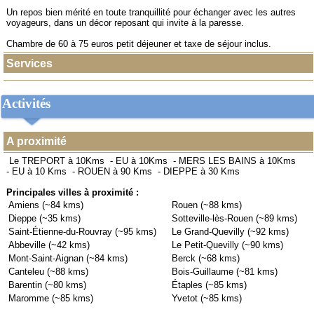
Un repos bien mérité en toute tranquillité pour échanger avec les autres
voyageurs, dans un décor reposant qui invite à la paresse.
Chambre de 60 à 75 euros petit déjeuner et taxe de séjour inclus.
Services
Activités
A proximité
Le TREPORT à 10Kms
-
EU à 10Kms
-
MERS LES BAINS à 10Kms
-
EU à 10 Kms
-
ROUEN à 90 Kms
-
DIEPPE à 30 Kms
Principales villes à proximité :
Amiens (~84 kms)
Rouen (~88 kms)
Dieppe (~35 kms)
Sotteville-lès-Rouen (~89 kms)
Saint-Étienne-du-Rouvray (~95 kms)
Le Grand-Quevilly (~92 kms)
Abbeville (~42 kms)
Le Petit-Quevilly (~90 kms)
Mont-Saint-Aignan (~84 kms)
Berck (~68 kms)
Canteleu (~88 kms)
Bois-Guillaume (~81 kms)
Barentin (~80 kms)
Étaples (~85 kms)
Maromme (~85 kms)
Yvetot (~85 kms)