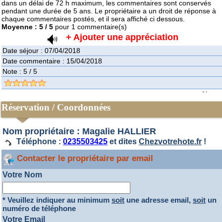
dans un délai de 72 h maximum, les commentaires sont conservés
pendant une durée de 5 ans. Le propriétaire a un droit de réponse à
chaque commentaires postés, et il sera affiché ci dessous.
Moyenne :
5
/
5
pour
1
commentaire(s)
+ Ajouter une appréciation
Date séjour : 07/04/2018
Date commentaire : 15/04/2018
Note :
5
/
5
Nom
Par Sophie
Réservation / Coordonnées
Points forts
accueil - propreté - service - ambiance - petit déjeuner
Nom propriétaire : Magalie HALLIER
Appréciation
Téléphone :
0235503425
et dites
Chezvotrehote.fr
!
Nous avons passé un séjour reposant avec des hôtes à l'écoute et qui n'hésitent
pas à nous conseiller pour le choix des visites mais aussi des restaurants. Les
Contacter le propriétaire par email
chambres d'hôtes sont décorées et meublées avec gout, tout est réuni pour
passer un séjour agréable et se ressourcer. Nous avons passé un agréable
séjour avec notre petit fils, nous recommandons vivement !
Votre Nom
* Veuillez indiquer au minimum
soit
une adresse email,
soit
un
numéro de téléphone
Votre Email