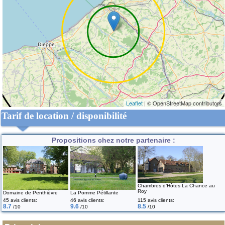
Leaflet
| © OpenStreetMap contributors
Tarif de location / disponibilité
Propositions chez notre partenaire :
Chambres d’Hôtes La Chance au
Roy
Domaine de Penthièvre
La Pomme Pétillante
45 avis clients:
46 avis clients:
115 avis clients:
8.7
9.6
8.5
/10
/10
/10