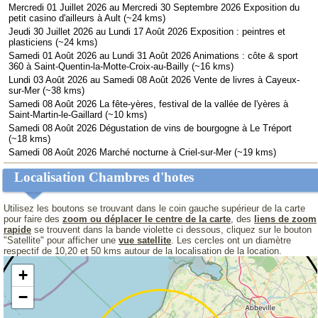
Mercredi 01 Juillet 2026 au Mercredi 30 Septembre 2026 Exposition du
petit casino d'ailleurs à Ault (~24 kms)
Jeudi 30 Juillet 2026 au Lundi 17 Août 2026 Exposition : peintres et
plasticiens (~24 kms)
Samedi 01 Août 2026 au Lundi 31 Août 2026 Animations : côte & sport
360 à Saint-Quentin-la-Motte-Croix-au-Bailly (~16 kms)
Lundi 03 Août 2026 au Samedi 08 Août 2026 Vente de livres à Cayeux-
sur-Mer (~38 kms)
Samedi 08 Août 2026 La fête-yères, festival de la vallée de l'yères à
Saint-Martin-le-Gaillard (~10 kms)
Samedi 08 Août 2026 Dégustation de vins de bourgogne à Le Tréport
(~18 kms)
Samedi 08 Août 2026 Marché nocturne à Criel-sur-Mer (~19 kms)
Localisation Chambres d'hotes
Utilisez les boutons se trouvant dans le coin gauche supérieur de la carte
pour faire des
zoom ou déplacer le centre de la carte
, des
liens de zoom
rapide
se trouvent dans la bande violette ci dessous, cliquez sur le bouton
"Satellite" pour afficher une
vue satellite
. Les cercles ont un diamètre
respectif de 10,20 et 50 kms autour de la localisation de la location.
+
−