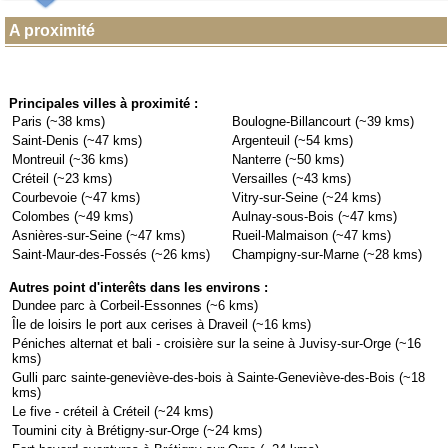
A proximité
Principales villes à proximité :
Paris (~38 kms)
Boulogne-Billancourt (~39 kms)
Saint-Denis (~47 kms)
Argenteuil (~54 kms)
Montreuil (~36 kms)
Nanterre (~50 kms)
Créteil (~23 kms)
Versailles (~43 kms)
Courbevoie (~47 kms)
Vitry-sur-Seine (~24 kms)
Colombes (~49 kms)
Aulnay-sous-Bois (~47 kms)
Asnières-sur-Seine (~47 kms)
Rueil-Malmaison (~47 kms)
Saint-Maur-des-Fossés (~26 kms)
Champigny-sur-Marne (~28 kms)
Autres point d'interêts dans les environs :
Dundee parc à Corbeil-Essonnes (~6 kms)
Île de loisirs le port aux cerises à Draveil (~16 kms)
Péniches alternat et bali - croisière sur la seine à Juvisy-sur-Orge (~16
kms)
Gulli parc sainte-geneviève-des-bois à Sainte-Geneviève-des-Bois (~18
kms)
Le five - créteil à Créteil (~24 kms)
Toumini city à Brétigny-sur-Orge (~24 kms)