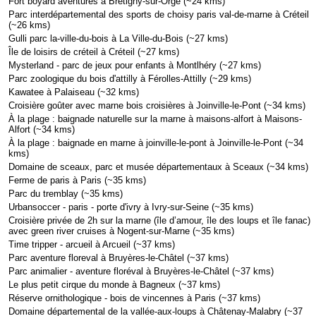
Fort boyard aventures à Brétigny-sur-Orge (~24 kms)
Parc interdépartemental des sports de choisy paris val-de-marne à Créteil
(~26 kms)
Gulli parc la-ville-du-bois à La Ville-du-Bois (~27 kms)
Île de loisirs de créteil à Créteil (~27 kms)
Mysterland - parc de jeux pour enfants à Montlhéry (~27 kms)
Parc zoologique du bois d'attilly à Férolles-Attilly (~29 kms)
Kawatee à Palaiseau (~32 kms)
Croisière goûter avec marne bois croisières à Joinville-le-Pont (~34 kms)
À la plage : baignade naturelle sur la marne à maisons-alfort à Maisons-
Alfort (~34 kms)
À la plage : baignade en marne à joinville-le-pont à Joinville-le-Pont (~34
kms)
Domaine de sceaux, parc et musée départementaux à Sceaux (~34 kms)
Ferme de paris à Paris (~35 kms)
Parc du tremblay (~35 kms)
Urbansoccer - paris - porte d'ivry à Ivry-sur-Seine (~35 kms)
Croisière privée de 2h sur la marne (île d’amour, île des loups et île fanac)
avec green river cruises à Nogent-sur-Marne (~35 kms)
Time tripper - arcueil à Arcueil (~37 kms)
Parc aventure floreval à Bruyères-le-Châtel (~37 kms)
Parc animalier - aventure floréval à Bruyères-le-Châtel (~37 kms)
Le plus petit cirque du monde à Bagneux (~37 kms)
Réserve ornithologique - bois de vincennes à Paris (~37 kms)
Domaine départemental de la vallée-aux-loups à Châtenay-Malabry (~37