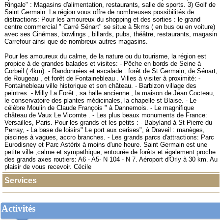
Ringale" : Magasins d'alimentation, restaurants, salle de sports. 3) Golf de
Saint Germain. La région vous offre de nombreuses possibilités de
distractions: Pour les amoureux du shopping et des sorties : le grand
centre commercial " Carré Sénart" se situe à 5kms ( en bus ou en voiture)
avec ses Cinémas, bowlings , billards, pubs, théâtre, restaurants, magasin
Carrefour ainsi que de nombreux autres magasins.
Pour les amoureux du calme, de la nature ou du tourisme, la région est
propice à de grandes balades et visites: - Pêche en bords de Seine à
Corbeil ( 4km). - Randonnées et escalade : forêt de St Germain, de Sénart,
de Rougeau , et forêt de Fontainebleau . Villes à visiter à proximité: -
Fontainebleau ville historique et son château. - Barbizon village des
peintres. - Milly La Forêt , sa halle ancienne , la maison de Jean Cocteau,
le conservatoire des plantes médicinales, la chapelle st Blaise. - Le
célèbre Moulin de Claude François " à Dannemois. - Le magnifique
château de Vaux Le Vicomte . - Les plus beaux monuments de France:
Versailles, Paris. Pour les grands et les petits : - Babyland à St Pierre du
Perray, - La base de loisirs" Le port aux cerises", à Draveil : manèges,
piscines à vagues, accro branches. - Les grands parcs d'attractions: Parc
Eurodisney et Parc Astérix à moins d'une heure. Saint Germain est une
petite ville ,calme et sympathique, entourée de forêts et également proche
des grands axes routiers: A6 - A5- N 104 - N 7. Aéroport d'Orly à 30 km. Au
plaisir de vous recevoir. Cécile
Services
Activités