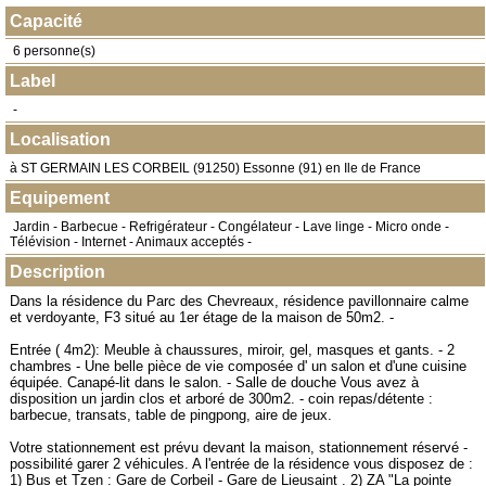
Capacité
6 personne(s)
Label
-
Localisation
à
ST GERMAIN LES CORBEIL
(
91250
) Essonne (91) en
Ile de France
Equipement
Jardin - Barbecue - Refrigérateur - Congélateur - Lave linge - Micro onde -
Télévision - Internet - Animaux acceptés -
Description
Dans la résidence du Parc des Chevreaux, résidence pavillonnaire calme
et verdoyante, F3 situé au 1er étage de la maison de 50m2. -
Entrée ( 4m2): Meuble à chaussures, miroir, gel, masques et gants. - 2
chambres - Une belle pièce de vie composée d' un salon et d'une cuisine
équipée. Canapé-lit dans le salon. - Salle de douche Vous avez à
disposition un jardin clos et arboré de 300m2. - coin repas/détente :
barbecue, transats, table de pingpong, aire de jeux.
Votre stationnement est prévu devant la maison, stationnement réservé -
possibilité garer 2 véhicules. A l'entrée de la résidence vous disposez de :
1) Bus et Tzen : Gare de Corbeil - Gare de Lieusaint . 2) ZA "La pointe