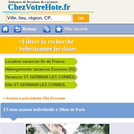
Annonces de locations de vacances
Chez
VotreHote.fr
Retour
Mes favoris
+Filtrer la recherche
/ Sélectionner les dates
Location vacances Ile de France
Hébergements vacances Essonne (91)
Vacances ST GERMAIN LES CORBEIL
Gîte ST GERMAIN LES CORBEIL
< Annonce précédente Gîte Essonne
F3 dans maison individuelle à 30km de Paris