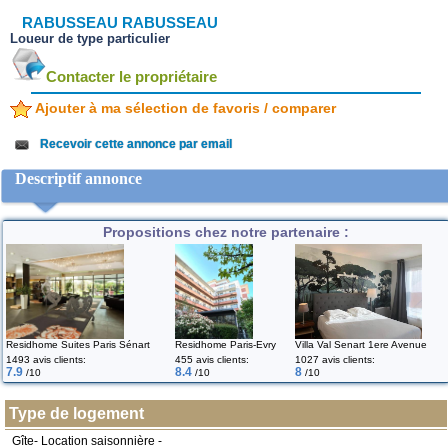
RABUSSEAU RABUSSEAU
Loueur de type particulier
Contacter le propriétaire
Ajouter à ma sélection de favoris / comparer
Recevoir cette annonce par email
Descriptif annonce
Propositions chez notre partenaire :
Residhome Suites Paris Sénart
Residhome Paris-Evry
Villa Val Senart 1ere Avenue
1493 avis clients:
455 avis clients:
1027 avis clients:
7.9
8.4
8
/10
/10
/10
Type de logement
Gîte- Location saisonnière -