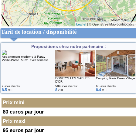
Leaflet
| © OpenStreetMap contributors
Tarif de location / disponibilité
Propositions chez notre partenaire :
Appartement moderne à Paray-
Vieille-Poste, 50m², avec terrasse
DOMITYS LES SABLES
Camping Paris Beau Village
D'OR
2 avis clients:
584 avis clients:
63 avis clients:
8.5
8
8.4
/10
/10
/10
Prix mini
80 euros par jour
Prix maxi
95 euros par jour