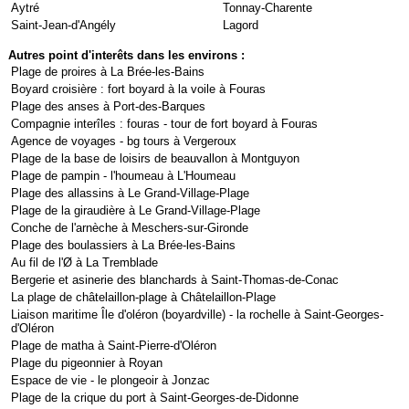
Aytré
Tonnay-Charente
Saint-Jean-d'Angély
Lagord
Autres point d'interêts dans les environs :
Plage de proires à La Brée-les-Bains
Boyard croisière : fort boyard à la voile à Fouras
Plage des anses à Port-des-Barques
Compagnie interîles : fouras - tour de fort boyard à Fouras
Agence de voyages - bg tours à Vergeroux
Plage de la base de loisirs de beauvallon à Montguyon
Plage de pampin - l'houmeau à L'Houmeau
Plage des allassins à Le Grand-Village-Plage
Plage de la giraudière à Le Grand-Village-Plage
Conche de l'arnèche à Meschers-sur-Gironde
Plage des boulassiers à La Brée-les-Bains
Au fil de l'Ø à La Tremblade
Bergerie et asinerie des blanchards à Saint-Thomas-de-Conac
La plage de châtelaillon-plage à Châtelaillon-Plage
Liaison maritime Île d'oléron (boyardville) - la rochelle à Saint-Georges-
d'Oléron
Plage de matha à Saint-Pierre-d'Oléron
Plage du pigeonnier à Royan
Espace de vie - le plongeoir à Jonzac
Plage de la crique du port à Saint-Georges-de-Didonne