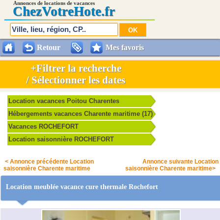
Annonces de locations de vacances
Chez
VotreHote.fr
Retour
Mes favoris
+Filtrer la recherche
/ Sélectionner les dates
Location vacances Poitou Charentes
Hébergements vacances Charente maritime (17)
Vacances ROCHEFORT
Location saisonnière ROCHEFORT
< Annonce précédente Location
Annonce suivante Location
saisonnière Charente maritime
saisonnière Charente maritime>
Location meublée vacance cure thermale Rochefort