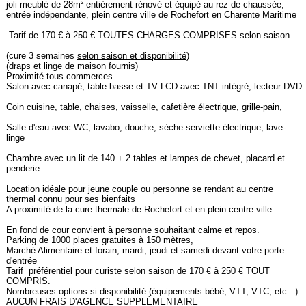
joli meublé de 28m² entièrement rénové et équipé au rez de chaussée,
entrée indépendante, plein centre ville de Rochefort en Charente Maritime
Tarif de 170 € à 250 € TOUTES CHARGES COMPRISES selon saison
(cure 3 semaines
selon saison et disponibilité
)
(draps et linge de maison fournis)
Proximité tous commerces
Salon avec canapé, table basse et TV LCD avec TNT intégré, lecteur DVD
Coin cuisine, table, chaises, vaisselle, cafetière électrique, grille-pain,
Salle d'eau avec WC, lavabo, douche, sèche serviette électrique, lave-
linge
Chambre avec un lit de 140 + 2 tables et lampes de chevet, placard et
penderie.
Location idéale pour jeune couple ou personne se rendant au centre
thermal connu pour ses bienfaits
A proximité de la cure thermale de Rochefort et en plein centre ville.
En fond de cour convient à personne souhaitant calme et repos.
Parking de 1000 places gratuites à 150 mètres,
Marché Alimentaire et forain, mardi, jeudi et samedi devant votre porte
d'entrée
Tarif préférentiel pour curiste selon saison de 170 € à 250 € TOUT
COMPRIS.
Nombreuses options si disponibilité (équipements bébé, VTT, VTC, etc...)
AUCUN FRAIS D'AGENCE SUPPLÉMENTAIRE