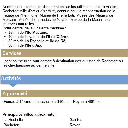
Nombreuses plaquettes d'information sur les différents sites à visiter :
Rochefort Ville d'art et d'histoire, connue pour la reconstruction de la
frégate de l'Hermione, Musée de Pierre Loti, Musée des Métiers de
Mercure, Musée de la médecine Navale, Musée de la Marine, ses
réserves naturelles
Point central de la Charente maritime :
~ 15 mn de
l'Ile Madame
,,
~ 40 mn de Royan et de
l'Ile d'Oléron
,
~ 35 mn de La Rochelle et
Ile de Ré
,
~ 30 mn de
l'Ile d'Aix
,
Services
Location meublée tout confort à destination des curistes de Rochefort au
rez-de-chaussée au centre ville.
Activités
A proximité
Fouras à 14Kms
-
la rochelle à 34Kms
-
Royan à 40Kms
Principales villes à proximité :
La Rochelle
Saintes
Rochefort
Royan