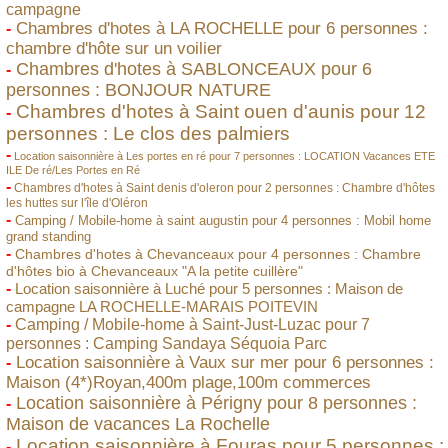
campagne
Chambres d'hotes à LA ROCHELLE pour 6 personnes :
-
chambre d'hôte sur un voilier
Chambres d'hotes à SABLONCEAUX pour 6
-
personnes : BONJOUR NATURE
Chambres d'hotes à Saint ouen d'aunis pour 12
-
personnes : Le clos des palmiers
-
Location saisonnière à Les portes en ré pour 7 personnes : LOCATION Vacances ETE
ILE De ré/Les Portes en Ré
-
Chambres d'hotes à Saint denis d'oleron pour 2 personnes : Chambre d'hôtes
les huttes sur l'île d'Oléron
-
Camping / Mobile-home à saint augustin pour 4 personnes : Mobil home
grand standing
-
Chambres d'hotes à Chevanceaux pour 4 personnes : Chambre
d'hôtes bio à Chevanceaux "A la petite cuillère"
-
Location saisonnière à Luché pour 5 personnes : Maison de
campagne LA ROCHELLE-MARAIS POITEVIN
-
Camping / Mobile-home à Saint-Just-Luzac pour 7
personnes : Camping Sandaya Séquoia Parc
Location saisonnière à Vaux sur mer pour 6 personnes :
-
Maison (4*)Royan,400m plage,100m commerces
Location saisonnière à Périgny pour 8 personnes :
-
Maison de vacances La Rochelle
Location saisonnière à Fouras pour 5 personnes :
-