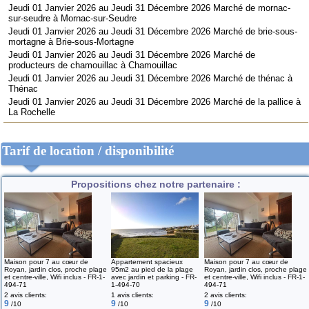
Jeudi 01 Janvier 2026 au Jeudi 31 Décembre 2026 Marché de mornac-
sur-seudre à Mornac-sur-Seudre
Jeudi 01 Janvier 2026 au Jeudi 31 Décembre 2026 Marché de brie-sous-
mortagne à Brie-sous-Mortagne
Jeudi 01 Janvier 2026 au Jeudi 31 Décembre 2026 Marché de
producteurs de chamouillac à Chamouillac
Jeudi 01 Janvier 2026 au Jeudi 31 Décembre 2026 Marché de thénac à
Thénac
Jeudi 01 Janvier 2026 au Jeudi 31 Décembre 2026 Marché de la pallice à
La Rochelle
Tarif de location / disponibilité
Propositions chez notre partenaire :
Maison pour 7 au cœur de
Appartement spacieux
Maison pour 7 au cœur de
Royan, jardin clos, proche plage
95m2 au pied de la plage
Royan, jardin clos, proche plage
et centre-ville, Wifi inclus - FR-1-
avec jardin et parking - FR-
et centre-ville, Wifi inclus - FR-1-
494-71
1-494-70
494-71
2 avis clients:
1 avis clients:
2 avis clients:
9
9
9
/10
/10
/10