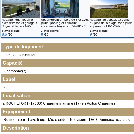
Appartement moderne
Appartement en bord de mer avec
Appartement spacieux 95m2
avec terrasse et garage à
jardin, parking et animaux
au pied de la plage avec jardin
Royan - FR-1-494-65
acceptés à Royan - FR-1-494-63
et parking - FR-1-494-70
6 avis clients:
2 avis clients:
1 avis clients:
8.6
8
9
/10
/10
/10
Type de logement
Location saisonnière- -
Capacité
2 personne(s)
Label
-
Localisation
à
ROCHEFORT
(
17300
) Charente maritime (17) en
Poitou Charentes
Equipement
Refrigérateur - Lave linge - Micro onde - Télévision - DVD - Animaux acceptés -
Description