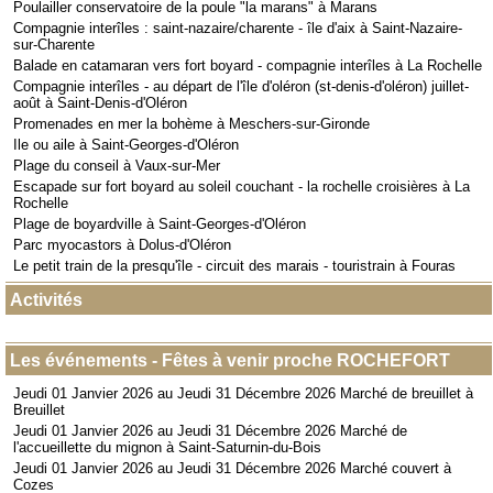
Poulailler conservatoire de la poule "la marans" à Marans
Compagnie interîles : saint-nazaire/charente - île d'aix à Saint-Nazaire-
sur-Charente
Balade en catamaran vers fort boyard - compagnie interîles à La Rochelle
Compagnie interîles - au départ de l'île d'oléron (st-denis-d'oléron) juillet-
août à Saint-Denis-d'Oléron
Promenades en mer la bohème à Meschers-sur-Gironde
Ile ou aile à Saint-Georges-d'Oléron
Plage du conseil à Vaux-sur-Mer
Escapade sur fort boyard au soleil couchant - la rochelle croisières à La
Rochelle
Plage de boyardville à Saint-Georges-d'Oléron
Parc myocastors à Dolus-d'Oléron
Le petit train de la presqu'île - circuit des marais - touristrain à Fouras
Activités
Les événements - Fêtes à venir proche ROCHEFORT
Jeudi 01 Janvier 2026 au Jeudi 31 Décembre 2026 Marché de breuillet à
Breuillet
Jeudi 01 Janvier 2026 au Jeudi 31 Décembre 2026 Marché de
l'accueillette du mignon à Saint-Saturnin-du-Bois
Jeudi 01 Janvier 2026 au Jeudi 31 Décembre 2026 Marché couvert à
Cozes