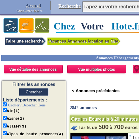
Accueil
Recherche
ChezVotreHote.fr
Chez
Votre
Hote.f
Faire une recherche
Vacances Annonces location en Gîte
Annonces Hébergements d
Vue détailée des annonces
Vue multiples photos
V
Filtrer les annonces
< Annonces précédentes
Liste départements :
Cocher / Décocher Tous
2842 annonces
Ain(1)
Gîte les Ecureuils à 20 minute
Aisne(2)
500
700
Allier(3)
Tarifs de
à
euros
Alpes de haute provence(4)
"
Le g