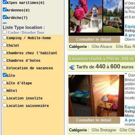
Alpes maritimes(6)
d’Odra
vignob
Ardennes(8)
la Ro
et 8 k
Ardèche(7)
Ariège(9)
Equi
Liste Type location :
Refrig
Cocher / Décocher Tous
Aube(10)
A pr
Camping / Mobile-home
Obern
Aude(11)
Chalet
Catégorie
:
Gîte Alsace
Gîte Bas 
Aveyron(12)
Chambres chez l'habitant
Bas Rhin(67)
Location chalet a Plérin ,300 m 
Chambres d'hotes
Bouches du rhône(13)
440
600
Tarifs de
à
euros
Colocation de vacances
Calvados(14)
"
Dan
Gîte
Cantal(15)
Brieuc
Gîte d'étape
préfér
Charente(16)
acceui
Hôtel
chaleu
Charente maritime(17)
locatio
Location insolite
Cher(18)
Location saisonnière
Equi
Corrèze(19)
Refrig
Micro 
Corse du Sud(2a)
A pr
Creuse(23)
roseli
Catégorie
:
Gîte Bretagne
Gîte Cô
Côte d'or(21)