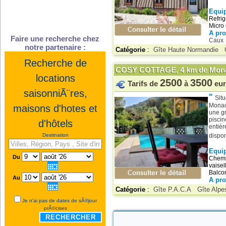
Paris(75)
Equi
Refrig
Pas de Calais(62)
Micro 
A pr
Polynésie Française(987)
Faire une recherche chez
Caux
notre partenaire :
Puy de Dôme(63)
Catégorie
:
Gîte Haute Normandie
Pyrénées Atlantiques(64)
Recherche de
COSY COTTAGE, 4 km de Monaco
Pyrénées Orientales(66)
locations
2500
3500
Tarifs de
à
eur
Rhône(69)
saisonniÃ¨res,
"
Réunion(974)
Sit
Monac
maisons d'hotes et
Saint-Barthélemy(977)
une gr
piscin
d'hôtels
Saint-Martin(978)
entièr
Sarthe(72)
Destination
dispon
Savoie(73)
Equi
Du
Chemin
Saône et Loire(71)
vaisel
Balcon
Seine Maritime(76)
Au
A pr
Seine Saint Denis(93)
Catégorie
:
Gîte P.A.C.A
Gîte Alp
Seine et Marne(77)
Je n'ai pas de dates de sÃ©jour
prÃ©cises
Somme(80)
RECHERCHER
St-Pierre et Miquelon(975)