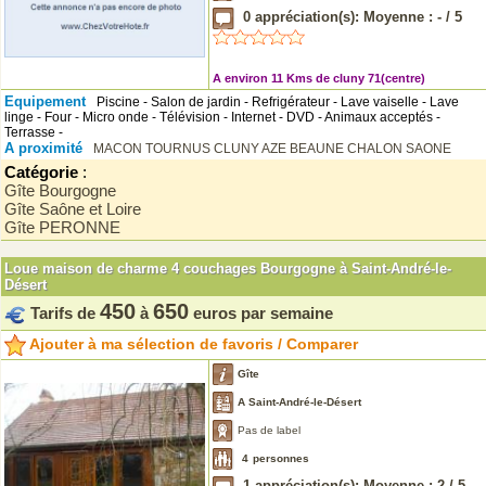
0
appréciation(s): Moyenne :
-
/
5
A environ 11 Kms de cluny 71(centre)
Equipement
Piscine - Salon de jardin - Refrigérateur - Lave vaiselle - Lave
linge - Four - Micro onde - Télévision - Internet - DVD - Animaux acceptés -
Terrasse -
A proximité
MACON
TOURNUS
CLUNY
AZE
BEAUNE
CHALON SAONE
Catégorie
:
Gîte Bourgogne
Gîte Saône et Loire
Gîte PERONNE
Loue maison de charme 4 couchages Bourgogne à Saint-André-le-
Désert
450
650
Tarifs de
à
euros par semaine
Ajouter à ma sélection de favoris / Comparer
Gîte
A Saint-André-le-Désert
Pas de label
4
personnes
1
appréciation(s): Moyenne :
2
/
5