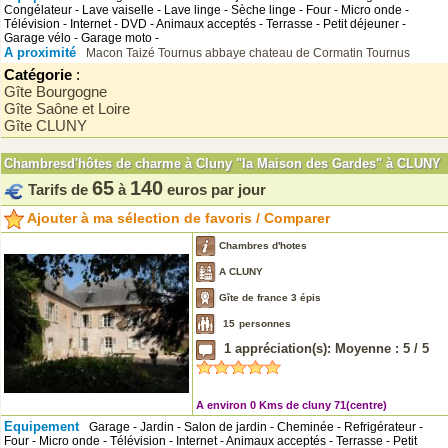
Congélateur - Lave vaiselle - Lave linge - Sèche linge - Four - Micro onde -
Télévision - Internet - DVD - Animaux acceptés - Terrasse - Petit déjeuner -
Garage vélo - Garage moto -
A proximité
Macon
Taizé
Tournus
abbaye
chateau de Cormatin
Tournus
Catégorie
:
Gîte Bourgogne
Gîte Saône et Loire
Gîte CLUNY
Chambresd'hôtes de charme à Cluny "la Maison des Gardes" à CLUNY
65
140
Tarifs de
à
euros par jour
Ajouter à ma sélection de favoris / Comparer
Chambres d'hotes
A CLUNY
Gîte de france 3 épis
15
personnes
1
appréciation(s): Moyenne :
5
/
5
A environ 0 Kms de cluny 71(centre)
Equipement
Garage - Jardin - Salon de jardin - Cheminée - Refrigérateur -
Four - Micro onde - Télévision - Internet - Animaux acceptés - Terrasse - Petit