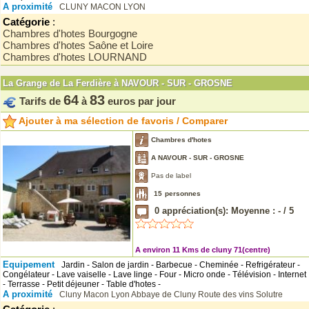
A proximité
CLUNY
MACON
LYON
Catégorie
:
Chambres d'hotes Bourgogne
Chambres d'hotes Saône et Loire
Chambres d'hotes LOURNAND
La Grange de La Ferdière à NAVOUR - SUR - GROSNE
64
83
Tarifs de
à
euros par jour
Ajouter à ma sélection de favoris / Comparer
Chambres d'hotes
A NAVOUR - SUR - GROSNE
Pas de label
15
personnes
0
appréciation(s): Moyenne :
-
/
5
A environ 11 Kms de cluny 71(centre)
Equipement
Jardin - Salon de jardin - Barbecue - Cheminée - Refrigérateur -
Congélateur - Lave vaiselle - Lave linge - Four - Micro onde - Télévision - Internet
- Terrasse - Petit déjeuner - Table d'hotes -
A proximité
Cluny
Macon
Lyon
Abbaye de Cluny
Route des vins
Solutre