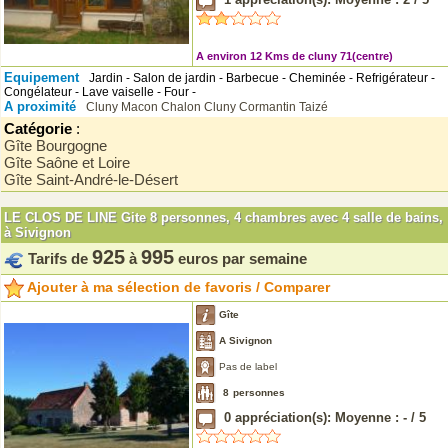
A environ 12 Kms de cluny 71(centre)
Equipement
Jardin - Salon de jardin - Barbecue - Cheminée - Refrigérateur -
Congélateur - Lave vaiselle - Four -
A proximité
Cluny
Macon
Chalon
Cluny
Cormantin
Taizé
Catégorie
:
Gîte Bourgogne
Gîte Saône et Loire
Gîte Saint-André-le-Désert
LE CLOS DE LINE Gite 8 personnes, 4 chambres avec 4 salle de bains,
à Sivignon
925
995
Tarifs de
à
euros par semaine
Ajouter à ma sélection de favoris / Comparer
Gîte
A Sivignon
Pas de label
8
personnes
0
appréciation(s): Moyenne :
-
/
5