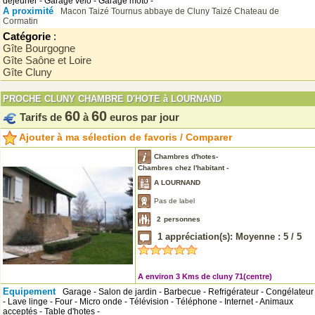
déjeuner - Garage vélo - Garage moto -
A proximité
Macon
Taizé
Tournus
abbaye de Cluny
Taizé
Chateau de
Cormatin
Catégorie
:
Gîte Bourgogne
Gîte Saône et Loire
Gîte Cluny
PROCHE CLUNY CHAMBRE D'HOTE à LOURNAND
60
60
Tarifs de
à
euros par jour
Ajouter à ma sélection de favoris / Comparer
Chambres d'hotes-
Chambres chez l'habitant -
A LOURNAND
Pas de label
2
personnes
1
appréciation(s): Moyenne :
5
/
5
A environ 3 Kms de cluny 71(centre)
Equipement
Garage - Salon de jardin - Barbecue - Refrigérateur - Congélateur
- Lave linge - Four - Micro onde - Télévision - Téléphone - Internet - Animaux
acceptés - Table d'hotes -