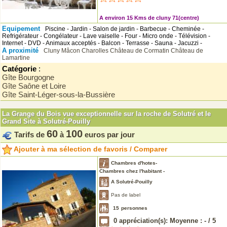
A environ 15 Kms de cluny 71(centre)
Equipement
Piscine - Jardin - Salon de jardin - Barbecue - Cheminée -
Refrigérateur - Congélateur - Lave vaiselle - Four - Micro onde - Télévision -
Internet - DVD - Animaux acceptés - Balcon - Terrasse - Sauna - Jacuzzi -
A proximité
Cluny
Mâcon
Charolles
Château de Cormatin
Château de
Lamartine
Catégorie
:
Gîte Bourgogne
Gîte Saône et Loire
Gîte Saint-Léger-sous-la-Bussière
La Grange du Bois vue exceptionnelle sur la roche de Solutré et le
Grand Site à Solutré-Pouilly
60
100
Tarifs de
à
euros par jour
Ajouter à ma sélection de favoris / Comparer
Chambres d'hotes-
Chambres chez l'habitant -
A Solutré-Pouilly
Pas de label
15
personnes
0
appréciation(s): Moyenne :
-
/
5