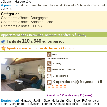
déjeuner - Garage vélo -
A proximité
Macon
Taizé
Tournus
chateau de Cormatin
Abbaye de Cluny
route
des vins
Catégorie
:
Chambres d'hotes Bourgogne
Chambres d'hotes Saône et Loire
Chambres d'hotes CLUNY
Appartement des Charmilles, nombreux châteaux à Cluny
110
540
Tarifs de
à
euros par jour
Ajouter à ma sélection de favoris / Comparer
Gîte-
Chambres d'hotes -
A Cluny
Préfecture 2 étoiles
3
personnes
0
appréciation(s): Moyenne :
-
/
5
A environ 0 Kms de cluny 71(centre)
Equipement
Garage - Jardin - Salon de jardin - Cheminée - Refrigérateur -
Four - Micro onde - Télévision - Internet - Animaux acceptés - Terrasse - Petit