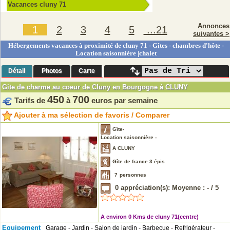
Vacances cluny 71
Annonces
1
2
3
4
5
...21
suivantes >
Hébergements vacances à proximité de cluny 71 - Gîtes - chambres d'hôte -
Location saisonnière |chalet
Détail
Photos
Carte
Gite de charme au coeur de Cluny en Bourgogne à CLUNY
450
700
Tarifs de
à
euros par semaine
Ajouter à ma sélection de favoris / Comparer
Gîte-
Location saisonnière -
A CLUNY
Gîte de france 3 épis
7
personnes
0
appréciation(s): Moyenne :
-
/
5
A environ 0 Kms de cluny 71(centre)
Equipement
Garage - Jardin - Salon de jardin - Barbecue - Refrigérateur -