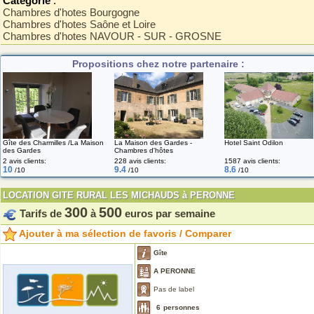
Catégorie
:
Chambres d'hotes Bourgogne
Chambres d'hotes Saône et Loire
Chambres d'hotes NAVOUR - SUR - GROSNE
Propositions chez notre partenaire :
Gîte des Charmilles /La Maison
La Maison des Gardes -
Hotel Saint Odilon
des Gardes
Chambres d'hôtes
2 avis clients:
228 avis clients:
1587 avis clients:
10
9.4
8.6
/10
/10
/10
LOCATION GITE RURAL LES MICHAUDS à PERONNE
300
500
Tarifs de
à
euros par semaine
Ajouter à ma sélection de favoris / Comparer
Gîte
A PERONNE
Pas de label
6
personnes