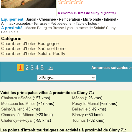
A environ 15 Kms de cluny 71(centre)
Equipement
Jardin - Cheminée - Refrigérateur - Micro onde - Internet -
Animaux acceptés - Terrasse - Petit déjeuner - Table d'hotes -
A proximité
Macon
Bourg en Bresse
Lyon
La roche de Solutré
Cluny
Beaujolais
Catégorie
:
Chambres d'hotes Bourgogne
Chambres d'hotes Saône et Loire
Chambres d'hotes Solutré-Pouilly
1
2
3
4
5
Annonces suivantes >
...21
Voici les principales villes à proximité de Cluny 71:
Chalon-sur-Saône
(~57 kms)
Mâcon
(~26 kms)
Montceau-les-Mines
(~47 kms)
Paray-le-Monial
(~57 kms)
Saint-Vallier
(~43 kms)
Belleville
(~49 kms)
Charnay-lès-Mâcon
(~23 kms)
Blanzy
(~50 kms)
Châtenoy-le-Royal
(~55 kms)
Tournus
(~32 kms)
Les points d'interêt touristiques ou activités à proximité de Cluny 71: