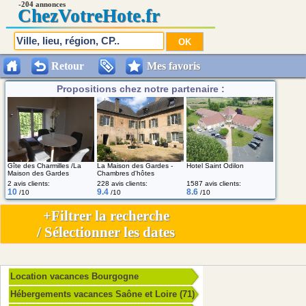
-204 annonces
Chez
VotreHote.fr
Retour
Mes favoris
Propositions chez notre partenaire :
Gîte des Charmilles /La
La Maison des Gardes -
Hotel Saint Odilon
Maison des Gardes
Chambres d'hôtes
2 avis clients:
228 avis clients:
1587 avis clients:
10
9.4
8.6
/10
/10
/10
+Filtrer la recherche
/ Sélectionner les dates
Location vacances Bourgogne
Hébergements vacances Saône et Loire (71)