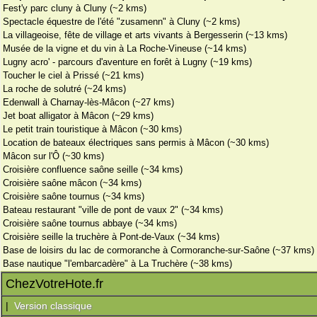
Fest'y parc cluny à Cluny (~2 kms)
Spectacle équestre de l'été "zusamenn" à Cluny (~2 kms)
La villageoise, fête de village et arts vivants à Bergesserin (~13 kms)
Musée de la vigne et du vin à La Roche-Vineuse (~14 kms)
Lugny acro' - parcours d'aventure en forêt à Lugny (~19 kms)
Toucher le ciel à Prissé (~21 kms)
La roche de solutré (~24 kms)
Edenwall à Charnay-lès-Mâcon (~27 kms)
Jet boat alligator à Mâcon (~29 kms)
Le petit train touristique à Mâcon (~30 kms)
Location de bateaux électriques sans permis à Mâcon (~30 kms)
Mâcon sur l'Ô (~30 kms)
Croisière confluence saône seille (~34 kms)
Croisière saône mâcon (~34 kms)
Croisière saône tournus (~34 kms)
Bateau restaurant "ville de pont de vaux 2" (~34 kms)
Croisière saône tournus abbaye (~34 kms)
Croisière seille la truchère à Pont-de-Vaux (~34 kms)
Base de loisirs du lac de cormoranche à Cormoranche-sur-Saône (~37 kms)
Base nautique "l'embarcadère" à La Truchère (~38 kms)
ChezVotreHote.fr
|
Version classique