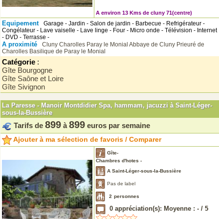
A environ 13 Kms de cluny 71(centre)
Equipement
Garage - Jardin - Salon de jardin - Barbecue - Refrigérateur -
Congélateur - Lave vaiselle - Lave linge - Four - Micro onde - Télévision - Internet
- DVD - Terrasse -
A proximité
Cluny
Charolles
Paray le Monial
Abbaye de Cluny
Prieuré de
Charolles
Basilique de Paray le Monial
Catégorie
:
Gîte Bourgogne
Gîte Saône et Loire
Gîte Sivignon
La Paresse - Manoir Montdidier Spa, hammam, jacuzzi à Saint-Léger-
sous-la-Bussière
899
899
Tarifs de
à
euros par semaine
Ajouter à ma sélection de favoris / Comparer
Gîte-
Chambres d'hotes -
A Saint-Léger-sous-la-Bussière
Pas de label
2
personnes
0
appréciation(s): Moyenne :
-
/
5