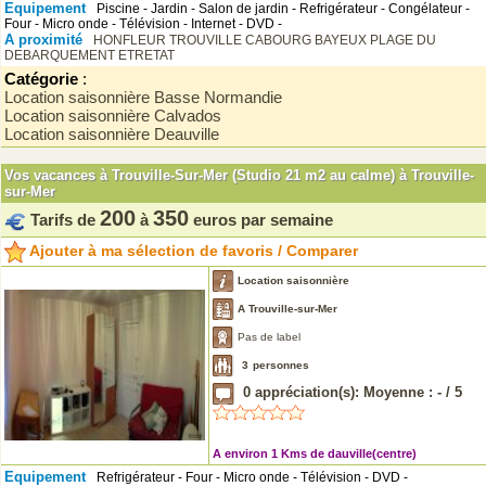
Equipement
Piscine - Jardin - Salon de jardin - Refrigérateur - Congélateur -
Four - Micro onde - Télévision - Internet - DVD -
A proximité
HONFLEUR
TROUVILLE
CABOURG
BAYEUX
PLAGE DU
DEBARQUEMENT
ETRETAT
Catégorie
:
Location saisonnière Basse Normandie
Location saisonnière Calvados
Location saisonnière Deauville
Vos vacances à Trouville-Sur-Mer (Studio 21 m2 au calme) à Trouville-
sur-Mer
200
350
Tarifs de
à
euros par semaine
Ajouter à ma sélection de favoris / Comparer
Location saisonnière
A Trouville-sur-Mer
Pas de label
3
personnes
0
appréciation(s): Moyenne :
-
/
5
A environ 1 Kms de dauville(centre)
Equipement
Refrigérateur - Four - Micro onde - Télévision - DVD -