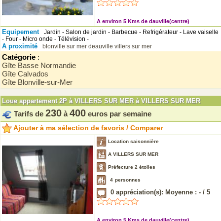
A environ 5 Kms de dauville(centre)
Equipement
Jardin - Salon de jardin - Barbecue - Refrigérateur - Lave vaiselle
- Four - Micro onde - Télévision -
A proximité
blonville sur mer
deauville
villers sur mer
Catégorie
:
Gîte Basse Normandie
Gîte Calvados
Gîte Blonville-sur-Mer
Loue appartement 2P à VILLERS SUR MER à VILLERS SUR MER
230
400
Tarifs de
à
euros par semaine
Ajouter à ma sélection de favoris / Comparer
Location saisonnière
A VILLERS SUR MER
Préfecture 2 étoiles
4
personnes
0
appréciation(s): Moyenne :
-
/
5
A environ 5 Kms de dauville(centre)