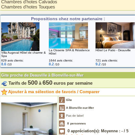
Chambres d'hotes Calvados
Chambres d'hotes Touques
Propositions chez notre partenaire :
La Closerie SPA & Résidence
Hôtel Le Patio - Deauville
Villa Augeval Hôtel de charme &
Hôtel
Spa
629 avis clients:
1644 avis clients:
721 avis clients:
8.6
8.2
9.2
/10
/10
/10
Gite proche de Deauville à Blonville-sur-Mer
500
650
Tarifs de
à
euros par semaine
Ajouter à ma sélection de favoris / Comparer
Gîte
A Blonville-sur-Mer
Pas de label
8
personnes
0
appréciation(s): Moyenne :
-
/
5