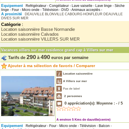
Equipement
Refrigérateur - Congélateur - Lave vaiselle - Lave linge - Sèche
linge - Four - Micro onde - Télévision - DVD - Animaux acceptés -
A proximité
DEAUVILLE
BLONVILLE
CABOURG
HONFLEUR
DEAUVILLE
DIVES SUR MER
Catégorie
:
Location saisonnière Basse Normandie
Location saisonnière Calvados
Location saisonnière VILLERS SUR MER
Vacances villers sur mer residence grand cap à Villers sur mer
290
490
Tarifs de
à
euros par semaine
Ajouter à ma sélection de favoris / Comparer
Location saisonnière
A Villers sur mer
Pas de label
2
personnes
0
appréciation(s): Moyenne :
-
/
5
A environ 5 Kms de dauville(centre)
Equipement
Refrigérateur - Four - Micro onde - Télévision - Balcon -