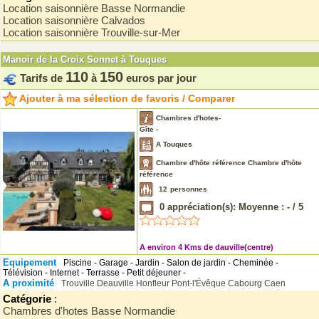
Location saisonnière Basse Normandie
Location saisonnière Calvados
Location saisonnière Trouville-sur-Mer
Manoir de la Croix Sonnet à Touques
110
150
Tarifs de
à
euros par jour
Ajouter à ma sélection de favoris / Comparer
Chambres d'hotes-
Gîte -
A Touques
Chambre d'hôte référence Chambre d'hôte
référence
12
personnes
0
appréciation(s): Moyenne :
-
/
5
A environ 4 Kms de dauville(centre)
Equipement
Piscine - Garage - Jardin - Salon de jardin - Cheminée -
Télévision - Internet - Terrasse - Petit déjeuner -
A proximité
Trouville
Deauville
Honfleur
Pont-l'Évêque
Cabourg
Caen
Catégorie
:
Chambres d'hotes Basse Normandie