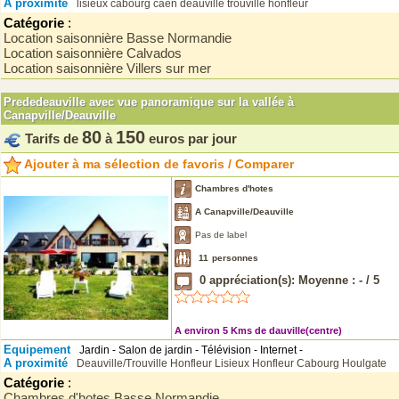
A proximité
lisieux
cabourg
caen
deauville
trouville
honfleur
Catégorie
:
Location saisonnière Basse Normandie
Location saisonnière Calvados
Location saisonnière Villers sur mer
Prededeauville avec vue panoramique sur la vallée à
Canapville/Deauville
80
150
Tarifs de
à
euros par jour
Ajouter à ma sélection de favoris / Comparer
Chambres d'hotes
A Canapville/Deauville
Pas de label
11
personnes
0
appréciation(s): Moyenne :
-
/
5
A environ 5 Kms de dauville(centre)
Equipement
Jardin - Salon de jardin - Télévision - Internet -
A proximité
Deauville/Trouville
Honfleur
Lisieux
Honfleur
Cabourg
Houlgate
Catégorie
:
Chambres d'hotes Basse Normandie