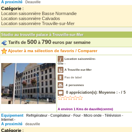
A proximité
Deauville
Catégorie
:
Location saisonnière Basse Normandie
Location saisonnière Calvados
Location saisonnière Trouville-sur-Mer
Studio au trouville palace à Trouville-sur-Mer
500
790
Tarifs de
à
euros par semaine
Ajouter à ma sélection de favoris / Comparer
Location saisonnière-
Gîte -
A Trouville-sur-Mer
Pas de label
4
personnes
0
appréciation(s): Moyenne :
-
/
5
A environ 1 Kms de dauville(centre)
Equipement
Refrigérateur - Congélateur - Four - Micro onde - Télévision -
Internet -
A proximité
deauville
Catégorie
: