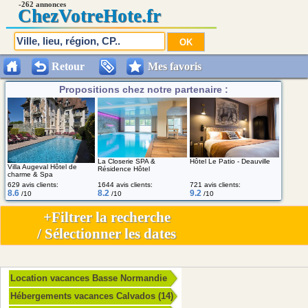
-262 annonces
Chez
VotreHote.fr
Retour
Mes favoris
Propositions chez notre partenaire :
La Closerie SPA &
Hôtel Le Patio - Deauville
Villa Augeval Hôtel de
Résidence Hôtel
charme & Spa
629 avis clients:
1644 avis clients:
721 avis clients:
8.6
8.2
9.2
/10
/10
/10
+Filtrer la recherche
/ Sélectionner les dates
Location vacances Basse Normandie
Hébergements vacances Calvados (14)