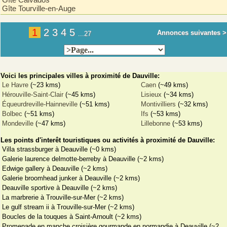
Gîte Tourville-en-Auge
1
2
3
4
5
Annonces suivantes >
...27
Voici les principales villes à proximité de Dauville:
Le Havre
(~23 kms)
Caen
(~49 kms)
Hérouville-Saint-Clair
(~45 kms)
Lisieux
(~34 kms)
Équeurdreville-Hainneville
(~51 kms)
Montivilliers
(~32 kms)
Bolbec
(~51 kms)
Ifs
(~53 kms)
Mondeville
(~47 kms)
Lillebonne
(~53 kms)
Les points d'interêt touristiques ou activités à proximité de Dauville:
Villa strassburger à Deauville (~0 kms)
Galerie laurence delmotte-berreby à Deauville (~2 kms)
Edwige gallery à Deauville (~2 kms)
Galerie broomhead junker à Deauville (~2 kms)
Deauville sportive à Deauville (~2 kms)
La marbrerie à Trouville-sur-Mer (~2 kms)
Le gulf stream ii à Trouville-sur-Mer (~2 kms)
Boucles de la touques à Saint-Arnoult (~2 kms)
Promenade en manche croisière gourmande en normandie à Deauville (~2