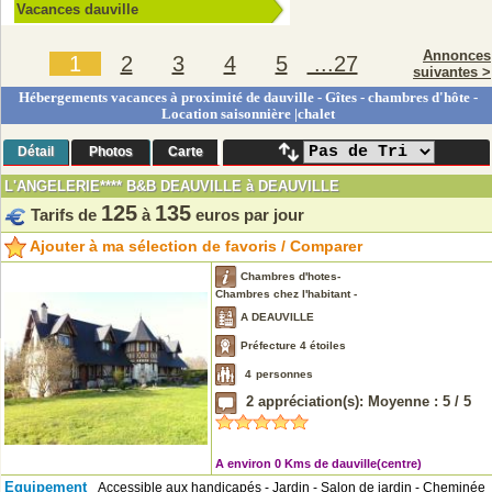
Vacances dauville
Annonces
1
2
3
4
5
...27
suivantes >
Hébergements vacances à proximité de dauville - Gîtes - chambres d'hôte -
Location saisonnière |chalet
Détail
Photos
Carte
L'ANGELERIE**** B&B DEAUVILLE à DEAUVILLE
125
135
Tarifs de
à
euros par jour
Ajouter à ma sélection de favoris / Comparer
Chambres d'hotes-
Chambres chez l'habitant -
A DEAUVILLE
Préfecture 4 étoiles
4
personnes
2
appréciation(s): Moyenne :
5
/
5
A environ 0 Kms de dauville(centre)
Equipement
Accessible aux handicapés - Jardin - Salon de jardin - Cheminée