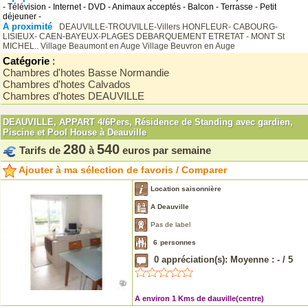
- Télévision - Internet - DVD - Animaux acceptés - Balcon - Terrasse - Petit
déjeuner -
A proximité
DEAUVILLE-TROUVILLE-Villers
HONFLEUR- CABOURG-
LISIEUX-
CAEN-BAYEUX-PLAGES DEBARQUEMENT
ETRETAT - MONT St
MICHEL..
Village Beaumont en Auge
Village Beuvron en Auge
Catégorie
:
Chambres d'hotes Basse Normandie
Chambres d'hotes Calvados
Chambres d'hotes DEAUVILLE
DEAUVILLE, APPART 4/6Pers, Résidence de Standing avec gardien,
Piscine et Pool House à Deauville
280
540
Tarifs de
à
euros par semaine
Ajouter à ma sélection de favoris / Comparer
Location saisonnière
A Deauville
Pas de label
6
personnes
0
appréciation(s): Moyenne :
-
/
5
A environ 1 Kms de dauville(centre)