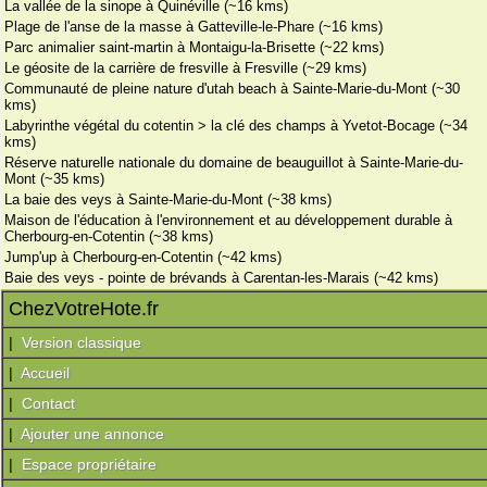
La vallée de la sinope à Quinéville (~16 kms)
Plage de l'anse de la masse à Gatteville-le-Phare (~16 kms)
Parc animalier saint-martin à Montaigu-la-Brisette (~22 kms)
Le géosite de la carrière de fresville à Fresville (~29 kms)
Communauté de pleine nature d'utah beach à Sainte-Marie-du-Mont (~30
kms)
Labyrinthe végétal du cotentin > la clé des champs à Yvetot-Bocage (~34
kms)
Réserve naturelle nationale du domaine de beauguillot à Sainte-Marie-du-
Mont (~35 kms)
La baie des veys à Sainte-Marie-du-Mont (~38 kms)
Maison de l'éducation à l'environnement et au développement durable à
Cherbourg-en-Cotentin (~38 kms)
Jump'up à Cherbourg-en-Cotentin (~42 kms)
Baie des veys - pointe de brévands à Carentan-les-Marais (~42 kms)
ChezVotreHote.fr
|
Version classique
|
Accueil
|
Contact
|
Ajouter une annonce
|
Espace propriétaire