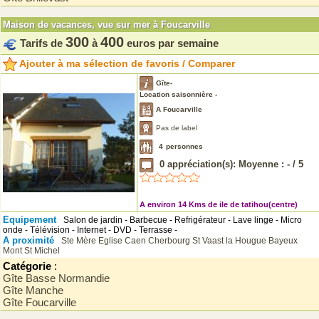
Maison de vacances, vue sur mer à Foucarville
300
400
Tarifs de
à
euros par semaine
Ajouter à ma sélection de favoris / Comparer
Gîte-
Location saisonnière -
A Foucarville
Pas de label
4
personnes
0
appréciation(s): Moyenne :
-
/
5
A environ 14 Kms de ile de tatihou(centre)
Equipement
Salon de jardin - Barbecue - Refrigérateur - Lave linge - Micro
onde - Télévision - Internet - DVD - Terrasse -
A proximité
Ste Mère Eglise
Caen
Cherbourg
St Vaast la Hougue
Bayeux
Mont St Michel
Catégorie
:
Gîte Basse Normandie
Gîte Manche
Gîte Foucarville