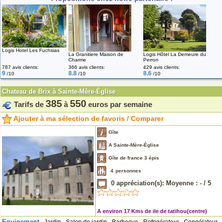
Logis Hotel Les Fuchsias
La Granitiere Maison de
Logis Hôtel La Demeure du
Charme
Perron
787 avis clients:
366 avis clients:
429 avis clients:
9
8.8
8.6
/10
/10
/10
Chateau de Brix à Sainte-Mère-Église
385
550
Tarifs de
à
euros par semaine
Ajouter à ma sélection de favoris / Comparer
Gîte
A Sainte-Mère-Église
Gîte de france 3 épis
4
personnes
0
appréciation(s): Moyenne :
-
/
5
A environ 17 Kms de ile de tatihou(centre)
Equipement