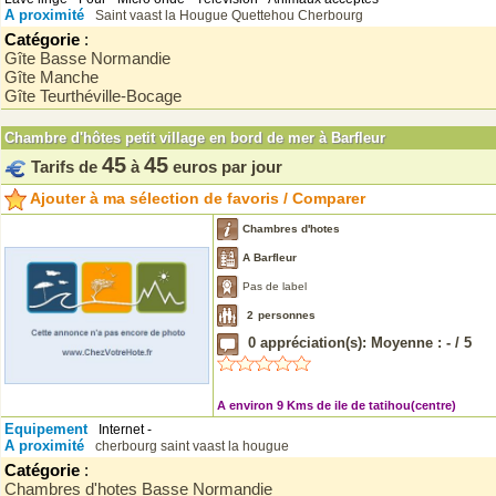
A proximité
Saint vaast la Hougue
Quettehou
Cherbourg
Catégorie
:
Gîte Basse Normandie
Gîte Manche
Gîte Teurthéville-Bocage
Chambre d'hôtes petit village en bord de mer à Barfleur
45
45
Tarifs de
à
euros par jour
Ajouter à ma sélection de favoris / Comparer
Chambres d'hotes
A Barfleur
Pas de label
2
personnes
0
appréciation(s): Moyenne :
-
/
5
A environ 9 Kms de ile de tatihou(centre)
Equipement
Internet -
A proximité
cherbourg
saint vaast la hougue
Catégorie
:
Chambres d'hotes Basse Normandie