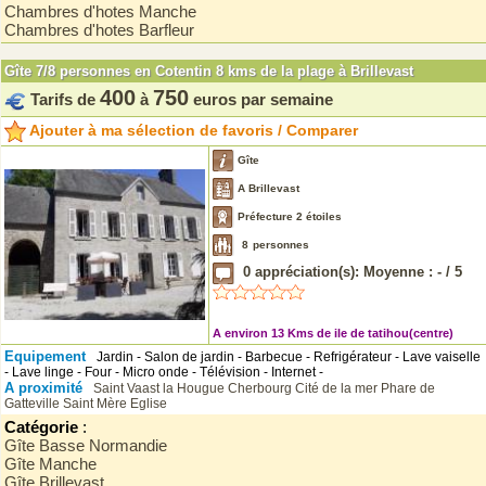
Chambres d'hotes Manche
Chambres d'hotes Barfleur
Gîte 7/8 personnes en Cotentin 8 kms de la plage à Brillevast
400
750
Tarifs de
à
euros par semaine
Ajouter à ma sélection de favoris / Comparer
Gîte
A Brillevast
Préfecture 2 étoiles
8
personnes
0
appréciation(s): Moyenne :
-
/
5
A environ 13 Kms de ile de tatihou(centre)
Equipement
Jardin - Salon de jardin - Barbecue - Refrigérateur - Lave vaiselle
- Lave linge - Four - Micro onde - Télévision - Internet -
A proximité
Saint Vaast la Hougue
Cherbourg
Cité de la mer
Phare de
Gatteville
Saint Mère Eglise
Catégorie
:
Gîte Basse Normandie
Gîte Manche
Gîte Brillevast