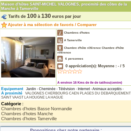
Maison d'hôtes SAINT-MICHEL VALOGNES, proximité des côtes de la
Manche à Tamerville
100
130
Tarifs de
à
euros par jour
Ajouter à ma sélection de favoris / Comparer
Chambres d'hotes
A Tamerville
Chambre d'hôte référence Chambre d'hôte
référence
6
personnes
0
appréciation(s): Moyenne :
-
/
5
A environ 16 Kms de ile de tatihou(centre)
Equipement
Jardin - Cheminée - Télévision - Internet - Animaux acceptés -
A proximité
VALOGNES
CHERBOURG
CAEN
PLAGES DU DEBARQUEMENT
SAINT VAAST LA HOUGNE
LA HAGUE
Catégorie
:
Chambres d'hotes Basse Normandie
Chambres d'hotes Manche
Chambres d'hotes Tamerville
Propositions chez notre partenaire :