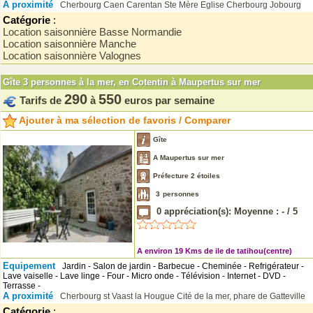
A proximité
Cherbourg
Caen
Carentan
Ste Mère Eglise
Cherbourg
Jobourg
Catégorie
:
Location saisonnière Basse Normandie
Location saisonnière Manche
Location saisonnière Valognes
Gîte 3 personnes à la mer, en Cotentin à Maupertus sur mer
290
550
Tarifs de
à
euros par semaine
Ajouter à ma sélection de favoris / Comparer
Gîte
A Maupertus sur mer
Préfecture 2 étoiles
3
personnes
0
appréciation(s): Moyenne :
-
/
5
A environ 19 Kms de ile de tatihou(centre)
Equipement
Jardin - Salon de jardin - Barbecue - Cheminée - Refrigérateur -
Lave vaiselle - Lave linge - Four - Micro onde - Télévision - Internet - DVD -
Terrasse -
A proximité
Cherbourg
st Vaast la Hougue
Cité de la mer,
phare de Gatteville
Catégorie
: