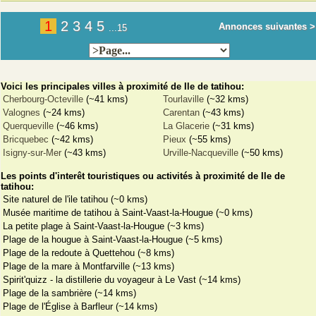
1
2
3
4
5
Annonces suivantes >
...15
Voici les principales villes à proximité de Ile de tatihou:
Cherbourg-Octeville
(~41 kms)
Tourlaville
(~32 kms)
Valognes
(~24 kms)
Carentan
(~43 kms)
Querqueville
(~46 kms)
La Glacerie
(~31 kms)
Bricquebec
(~42 kms)
Pieux
(~55 kms)
Isigny-sur-Mer
(~43 kms)
Urville-Nacqueville
(~50 kms)
Les points d'interêt touristiques ou activités à proximité de Ile de
tatihou:
Site naturel de l'ile tatihou (~0 kms)
Musée maritime de tatihou à Saint-Vaast-la-Hougue (~0 kms)
La petite plage à Saint-Vaast-la-Hougue (~3 kms)
Plage de la hougue à Saint-Vaast-la-Hougue (~5 kms)
Plage de la redoute à Quettehou (~8 kms)
Plage de la mare à Montfarville (~13 kms)
Spirit'quizz - la distillerie du voyageur à Le Vast (~14 kms)
Plage de la sambrière (~14 kms)
Plage de l'Église à Barfleur (~14 kms)