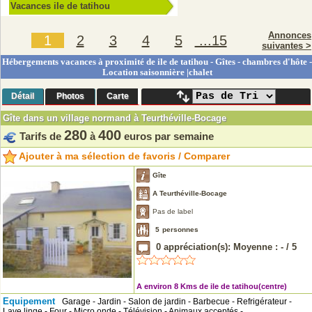
Vacances ile de tatihou
Annonces
1
2
3
4
5
...15
suivantes >
Hébergements vacances à proximité de ile de tatihou - Gîtes - chambres d'hôte -
Location saisonnière |chalet
Détail
Photos
Carte
Gîte dans un village normand à Teurthéville-Bocage
280
400
Tarifs de
à
euros par semaine
Ajouter à ma sélection de favoris / Comparer
Gîte
A Teurthéville-Bocage
Pas de label
5
personnes
0
appréciation(s): Moyenne :
-
/
5
A environ 8 Kms de ile de tatihou(centre)
Equipement
Garage - Jardin - Salon de jardin - Barbecue - Refrigérateur -
Lave linge - Four - Micro onde - Télévision - Animaux acceptés -