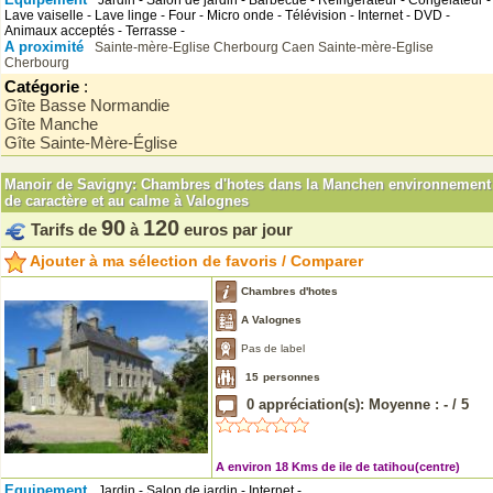
Jardin - Salon de jardin - Barbecue - Refrigérateur - Congélateur -
Lave vaiselle - Lave linge - Four - Micro onde - Télévision - Internet - DVD -
Animaux acceptés - Terrasse -
A proximité
Sainte-mère-Eglise
Cherbourg
Caen
Sainte-mère-Eglise
Cherbourg
Catégorie
:
Gîte Basse Normandie
Gîte Manche
Gîte Sainte-Mère-Église
Manoir de Savigny: Chambres d'hotes dans la Manchen environnement
de caractère et au calme à Valognes
90
120
Tarifs de
à
euros par jour
Ajouter à ma sélection de favoris / Comparer
Chambres d'hotes
A Valognes
Pas de label
15
personnes
0
appréciation(s): Moyenne :
-
/
5
A environ 18 Kms de ile de tatihou(centre)
Equipement
Jardin - Salon de jardin - Internet -