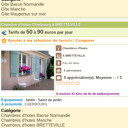
Gîte Basse Normandie
Gîte Manche
Gîte Maupertus sur mer
Chambre d'hotes Cherbourg à BRETTEVILLE
50
90
Tarifs de
à
euros par jour
Ajouter à ma sélection de favoris / Comparer
Chambres d'hotes
A BRETTEVILLE
Pas de label
4
personnes
0
appréciation(s): Moyenne :
-
/
5
A environ 21 Kms de ile de tatihou(centre)
Equipement
Jardin - Salon de jardin -
A proximité
CHERBOURG
Catégorie
:
Chambres d'hotes Basse Normandie
Chambres d'hotes Manche
Chambres d'hotes BRETTEVILLE