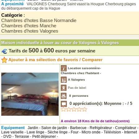
A proximité
VALOGNES
Cherbourg
Saint vaast la Hougue
Cherbourg
plages
du débarquement
cap de la Hague
Catégorie
:
Chambres d'hotes Basse Normandie
Chambres d'hotes Manche
Chambres d'hotes Valognes
Maison individuelle à louer au coeur de Valognes à Valognes
500
600
Tarifs de
à
euros par semaine
Ajouter à ma sélection de favoris / Comparer
Location saisonnière-
Chambres chez l'habitant -
A Valognes
Pas de label
8
personnes
0
appréciation(s): Moyenne :
-
/
5
A environ 18 Kms de ile de tatihou(centre)
Equipement
Jardin - Salon de jardin - Barbecue - Refrigérateur - Congélateur -
Lave vaiselle - Lave linge - Sèche linge - Four - Micro onde - Télévision - Internet
- DVD - Terrasse - Petit déjeuner -