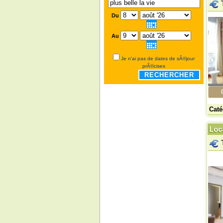
Du
Au
Je n'ai pas de dates de sÃ©jour
prÃ©cises
RECHERCHER
Caté
Loca