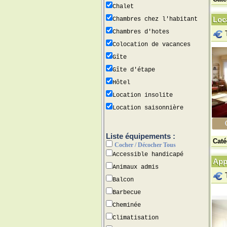
Chalet
Loc
Chambres chez l'habitant
Chambres d'hotes
Colocation de vacances
Gîte
Gîte d'étape
Hôtel
Location insolite
Location saisonnière
Liste équipements :
Caté
Cocher / Décocher Tous
Accessible handicapé
App
Animaux admis
Balcon
Barbecue
Cheminée
Climatisation