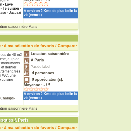
rdin -
r - Lave
- Télévision -
A environ 2 Kms de plus belle la
sse - Jacuzzi
vie(centre)
tion saisonnière Paris
r à ma sélection de favoris / Comparer
Location saisonnière
ièces de 40 m2
nche, au pied
A Paris
 et monuments
Pas de label
 et dernier
rtement, très
4
personnes
un WC, une
0
appréciation(s):
 cuisine
Moyenne :
-
/
5
A environ 2 Kms de plus belle la
vie(centre)
 Champs-
tion saisonnière Paris
resques à Paris
r à ma sélection de favoris / Comparer