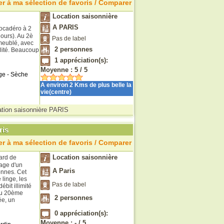
r à ma sélection de favoris / Comparer
Location saisonnière
A PARIS
ocadéro à 2
jours). Au 2è
Pas de label
meublé, avec
2
personnes
lité. Beaucoup
1
appréciation(s):
Moyenne :
5
/
5
ge - Sèche
A environ 2 Kms de plus belle la
vie(centre)
tion saisonnière PARIS
ris
r à ma sélection de favoris / Comparer
Location saisonnière
ard de
age d'un
A Paris
onnes. Cet
linge, les
Pas de label
ébit illimité
 du 20ème
2
personnes
ée, un
0
appréciation(s):
Moyenne :
-
/
5