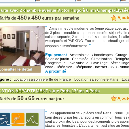
arte avec 2 chambre avenue Victor Hugo à 8 mn Champs-Élysées
450
450
Ajoute
Tarifs de
à
euros par semaine
"
Dans immeuble moderne, au 5eme étage avec asc.
de 3 pièces meublé comprenant: entrée, séjour/salle
cuisine séparée, 2 chambres, 1 salle de bains, 1 sall
wc séparés et PARKING. Eau chaude et chauffage coll
"
disponible immédiatement.
Equipement
Accessible aux handicapés - Garage - 
Salon de jardin - Cheminée - Climatisation - Refrigéra
Congélateur - Lave vaiselle - Lave linge - Sèche linge
onde - Télévision - Téléphone - Internet - DVD - Anim
A proximité
gorie
:
Location saisonnière Ile de France
Location saisonnière Paris
Loca
ATION APPARTEMENT situé Paris 17ème à Paris
50
65
Ajoute
Tarifs de
à
euros par jour
"
Joli appartement de 2 pièces situé Paris 17ème. Qu
bien desservi par les transports en commun, tous le
sont à proximité. Idéal pour déplacements professionn
stagiaires, touristes... L'appartement est situé au 5e