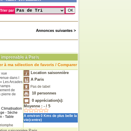
Trier par
Annonces suivantes >
imprenable à Paris
r à ma sélection de favoris / Comparer
Location saisonnière
 vue
venue dans l
A Paris
 « Les Arcades
Champs
Pas de label
sement de
10
personnes
pierre de
0
appréciation(s):
Moyenne :
-
/
5
Climatisation
inge - Sèche
A environ 0 Kms de plus belle la
on - Table
vie(centre)
triomphe
tion saisonnière Paris