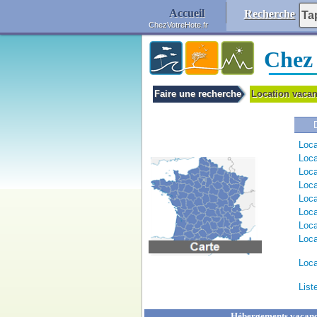
Accueil
Recherche
ChezVotreHote.fr
Chez
Faire une recherche
Location vacan
Loca
Loca
Loca
Loca
Loca
Loca
Loca
Loca
Loca
List
Hébergements vacances