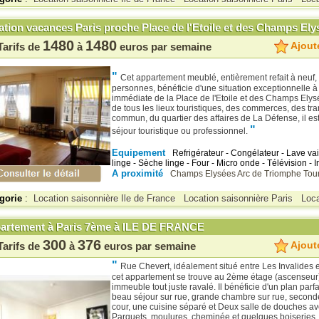
ation vacances Paris proche Place de l'Etoile et des Champs Ely
1480
1480
Ajoute
Tarifs de
à
euros par semaine
"
Cet appartement meublé, entièrement refait à neuf,
personnes, bénéficie d'une situation exceptionnelle à
immédiate de la Place de l'Etoile et des Champs Elys
de tous les lieux touristiques, des commerces, des tr
commun, du quartier des affaires de La Défense, il est
"
séjour touristique ou professionnel.
Equipement
Refrigérateur - Congélateur - Lave vai
linge - Sèche linge - Four - Micro onde - Télévision - I
A proximité
Champs Elysées
Arc de Triomphe
Tour
gorie
:
Location saisonnière Ile de France
Location saisonnière Paris
Loca
artement à Paris 7ème à ILE DE FRANCE
300
376
Ajoute
Tarifs de
à
euros par semaine
"
Rue Chevert, idéalement situé entre Les Invalides et
cet appartement se trouve au 2ème étage (ascenseur)
immeuble tout juste ravalé. Il bénéficie d'un plan parfai
beau séjour sur rue, grande chambre sur rue, secon
cour, une cuisine séparé et Deux salle de douches a
Parquets, moulures, cheminée et quelques boiseries, 