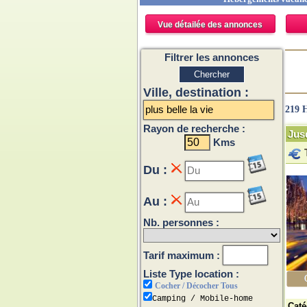
Vue détailée des annonces
Filtrer les annonces
Ville, destination :
219 H
Rayon de recherche :
Jus
Kms
Du :
Au :
Nb. personnes :
Tarif maximum :
Liste Type location :
Cocher / Décocher Tous
Camping / Mobile-home
Caté