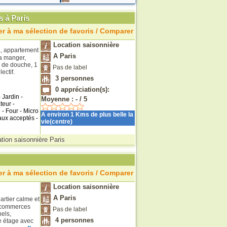
 à Paris
r à ma sélection de favoris / Comparer
Location saisonnière
, appartement
A Paris
 a manger,
e de douche, 1
Pas de label
ectif.
3
personnes
0
appréciation(s):
Jardin -
Moyenne :
-
/
5
teur -
 - Four - Micro
A environ 1 Kms de plus belle la
aux acceptés -
vie(centre)
tion saisonnière Paris
r à ma sélection de favoris / Comparer
Location saisonnière
A Paris
artier calme et
s commerces
Pas de label
els,
4
personnes
me étage avec