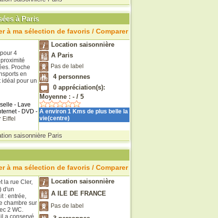
sées à Paris
r à ma sélection de favoris / Comparer
Location saisonnière
 pour 4
A Paris
 proximité
Pas de label
ées. Proche
ansports en
4
personnes
 idéal pour un
0
appréciation(s):
Moyenne :
-
/
5
selle - Lave
nternet - DVD -
A environ 1 Kms de plus belle la
vie(centre)
 Eiffel
tion saisonnière Paris
r à ma sélection de favoris / Comparer
Location saisonnière
 la rue Cler,
 d'un
A ILE DE FRANCE
t : entrée,
de chambre sur
Pas de label
vec 2 WC.
il a conservé