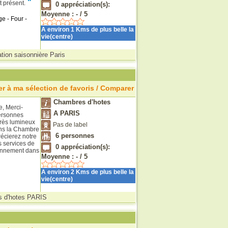
"
t présent.
0
appréciation(s):
Moyenne :
-
/
5
e - Four -
A environ 1 Kms de plus belle la
vie(centre)
tion saisonnière Paris
r à ma sélection de favoris / Comparer
Chambres d'hotes
, Merci-
A PARIS
ersonnes
rès lumineux
Pas de label
ans la Chambre
6
personnes
récierez notre
s services de
0
appréciation(s):
tionnement dans
Moyenne :
-
/
5
A environ 2 Kms de plus belle la
vie(centre)
 d'hotes PARIS