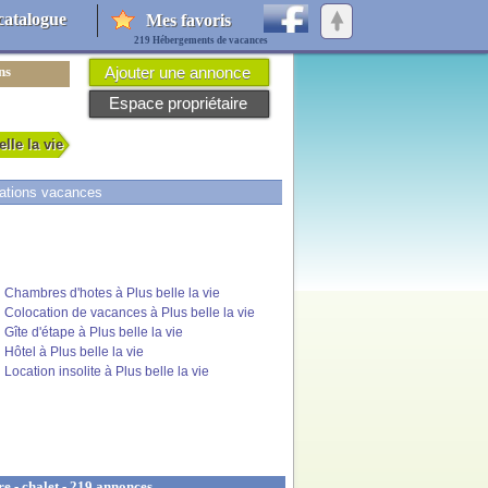
catalogue
Mes favoris
219 Hébergements de vacances
ns
Ajouter une annonce
Espace propriétaire
elle la vie
cations vacances
Chambres d'hotes à Plus belle la vie
Colocation de vacances à Plus belle la vie
Gîte d'étape à Plus belle la vie
Hôtel à Plus belle la vie
Location insolite à Plus belle la vie
e - chalet - 219 annonces