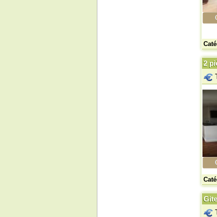
Caté
2 pi
Caté
Gite