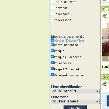
Table d'hotes
Terrasse
App
Téléphone
Télévision
Mode de paiement :
Cocher / Décocher Tous
Carte bancaire
Chèque
Chèques vacances
En espèces
Caté
Paypal/Internet
Virement bancaire
LOC
Liste classification :
Liste zone :