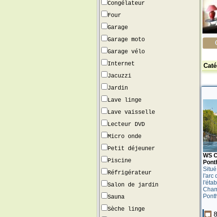
Congélateur
Four
Garage
Garage moto
Garage vélo
Internet
Caté
Jacuzzi
Jardin
Lave linge
Lave vaisselle
Lecteur DVD
Micro onde
Petit déjeuner
WS C
Piscine
Pont
Situé
Réfrigérateur
l'arc
l'éta
Salon de jardin
Cham
Ponth
Sauna
Sèche linge
8