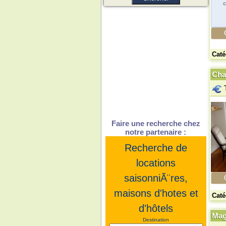
Caté
Cha
Faire une recherche chez
notre partenaire :
Recherche de
locations
saisonniÃ¨res,
maisons d'hotes et
Caté
d'hôtels
Magn
Destination