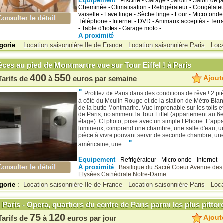
Equipement
Piscine - Garage - Jardin - Salon de ja
Cheminée - Climatisation - Refrigérateur - Congélateu
vaiselle - Lave linge - Sèche linge - Four - Micro onde 
Téléphone - Internet - DVD - Animaux acceptés - Terra
- Table d'hotes - Garage moto -
A proximité
gorie
:
Location saisonnière Ile de France
Location saisonnière Paris
Loca
èces au pied de Montmartre vue sur Tour Eiffel ! à Paris
400
550
Ajoute
Tarifs de
à
euros par semaine
"
Profitez de Paris dans des conditions de rêve ! 2 p
à côté du Moulin Rouge et de la station de Métro Bla
de la butte Montmartre. Vue imprenable sur les toits
de Paris, notamment la Tour Eiffel (appartement au 6e
étage). Cf photo, prise avec un simple I Phone. L'appa
lumineux, comprend une chambre, une salle d'eau, 
pièce à vivre pouvant servir de seconde chambre, une
"
américaine, une...
Equipement
Refrigérateur - Micro onde - Internet -
A proximité
Basilique du Sacré Coeur
Avenue des
Elysées
Cathédrale Notre-Dame
gorie
:
Location saisonnière Ile de France
Location saisonnière Paris
Loca
 Paris - Opera, quartiers du centre de Paris parmi les plus pitto
75
120
Ajoute
Tarifs de
à
euros par jour