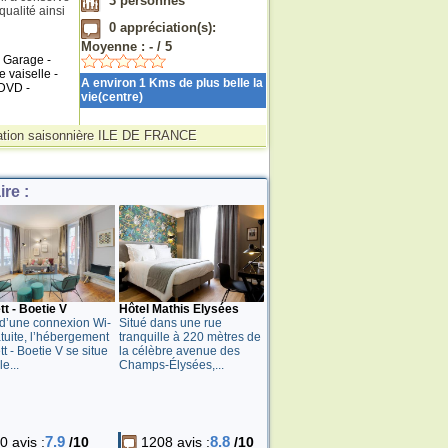
3
personnes
ualité ainsi
0
appréciation(s):
Moyenne :
-
/
5
 Garage -
 vaiselle -
A environ 1 Kms de plus belle la
 DVD -
vie(centre)
ation saisonnière ILE DE FRANCE
re :
t - Boetie V
Hôtel Mathis Elysées
d’une connexion Wi-
Situé dans une rue
atuite, l’hébergement
tranquille à 220 mètres de
t - Boetie V se situe
la célèbre avenue des
e...
Champs-Élysées,...
7.9
8.8
0 avis :
/10
1208 avis :
/10