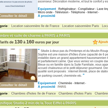
ascenseur. Décoration moderne, et tout le confort y es
Equipement
Refrigérateur - Congélateur - Lave ling
Micro onde - Télévision - Téléphone - Internet -
A proximité
gorie
:
Location saisonnière Ile de France
Location saisonnière Paris
Loca
mbre et suite de charme à PARIS à PARIS
130
160
Ajoute
Tarifs de
à
euros par jour
"
Située à deux pas du Printemps et du Moulin-Rouge
Sophie est une maison d'hôtes d'une capacité de 6 p
installée dans un grand appartement haussmannien t
et parfaitement calme. Que vous veniez en couple d
Bleue ou en famille dans la Suite Familiale, vous app
accueil chaleureux et le petit déjeuner gourmand. De
qualité sont proposés : internet illimité, place de sta
"
un parking couvert, cheminée etc.
Equipement
Cheminée - Internet -
A proximité
PARIS
gorie
:
Chambres d'hotes Ile de France
Chambres d'hotes Paris
Chambres
ifique Studio 2 min de la Tour Eiffel à PARIS