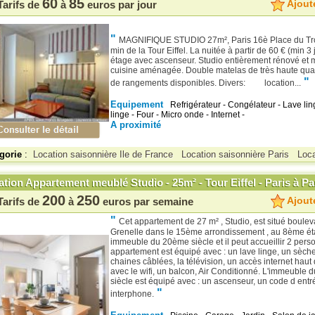
60
85
Ajoute
Tarifs de
à
euros par jour
"
MAGNIFIQUE STUDIO 27m², Paris 16è Place du Tr
min de la Tour Eiffel. La nuitée à partir de 60 € (min 3 
étage avec ascenseur. Studio entièrement rénové et 
cuisine aménagée. Double matelas de très haute qua
"
de rangements disponibles. Divers: location...
Equipement
Refrigérateur - Congélateur - Lave lin
linge - Four - Micro onde - Internet -
A proximité
gorie
:
Location saisonnière Ile de France
Location saisonnière Paris
Loca
tion Appartement meublé Studio - 25m² - Tour Eiffel - Paris à Pa
200
250
Ajoute
Tarifs de
à
euros par semaine
"
Cet appartement de 27 m² , Studio, est situé boulev
Grenelle dans le 15ème arrondissement , au 8ème ét
immeuble du 20ème siècle et il peut accueillir 2 pers
appartement est équipé avec : un lave linge, un sèche 
chaines câblées, la télévision, un accès internet haut d
avec le wifi, un balcon, Air Conditionné. L'immeuble
siècle est équipé avec : un ascenseur, un code d entr
"
interphone.