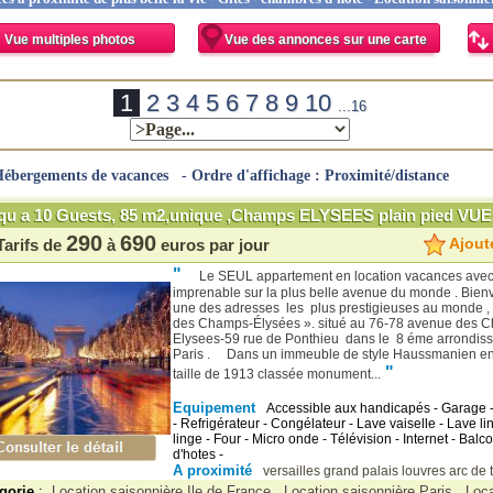
Vue multiples photos
Vue des annonces sur une carte
1
2
3
4
5
6
7
8
9
10
...16
ébergements de vacances - Ordre d'affichage : Proximité/distance
qu a 10 Guests, 85 m2,unique ,Champs ELYSEES plain pied VUE 
290
690
Ajoute
Tarifs de
à
euros par jour
"
Le SEUL appartement en location vacances avec
imprenable sur la plus belle avenue du monde . Bien
une des adresses les plus prestigieuses au monde ,
des Champs-Élysées ». situé au 76-78 avenue des 
Elysees-59 rue de Ponthieu dans le 8 éme arrondis
Paris . Dans un immeuble de style Haussmanien en 
"
taille de 1913 classée monument...
Equipement
Accessible aux handicapés - Garage - 
- Refrigérateur - Congélateur - Lave vaiselle - Lave l
linge - Four - Micro onde - Télévision - Internet - Balc
d'hotes -
A proximité
versailles
grand palais
louvres
arc de 
gorie
:
Location saisonnière Ile de France
Location saisonnière Paris
Loca