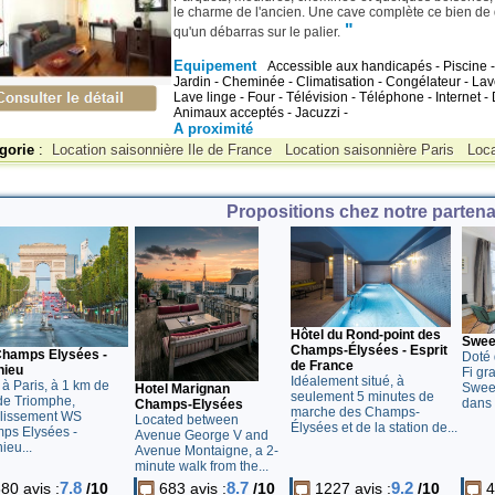
le charme de l'ancien. Une cave complète ce bien de q
"
qu'un débarras sur le palier.
Equipement
Accessible aux handicapés - Piscine -
Jardin - Cheminée - Climatisation - Congélateur - Lave
Lave linge - Four - Télévision - Téléphone - Internet -
Animaux acceptés - Jacuzzi -
A proximité
gorie
:
Location saisonnière Ile de France
Location saisonnière Paris
Loc
Propositions chez notre partenai
Hôtel du Rond-point des
Sweet
Champs-Élysées - Esprit
hamps Elysées -
Doté 
de France
hieu
Fi gr
Idéalement situé, à
 à Paris, à 1 km de
Sweet
Hotel Marignan
seulement 5 minutes de
 de Triomphe,
dans l
Champs-Elysées
marche des Champs-
blissement WS
Located between
Élysées et de la station de...
ps Elysées -
Avenue George V and
ieu...
Avenue Montaigne, a 2-
minute walk from the...
7.8
8.7
9.2
80 avis :
/10
683 avis :
/10
1227 avis :
/10
4