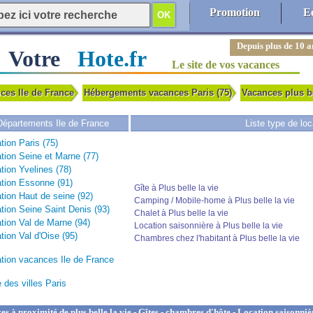
Promotion
E
Depuis plus de 10 a
Votre
Hote.fr
Le site de vos vacances
ces Ile de France
Hébergements vacances Paris (75)
Vacances plus b
Départements Ile de France
Liste type de lo
tion Paris (75)
tion Seine et Marne (77)
tion Yvelines (78)
tion Essonne (91)
Gîte à Plus belle la vie
tion Haut de seine (92)
Camping / Mobile-home à Plus belle la vie
tion Seine Saint Denis (93)
Chalet à Plus belle la vie
tion Val de Marne (94)
Location saisonnière à Plus belle la vie
tion Val d'Oise (95)
Chambres chez l'habitant à Plus belle la vie
tion vacances Ile de France
e des villes Paris
 à proximité de plus belle la vie - Gîtes - chambres d'hôte - Location saisonnièr