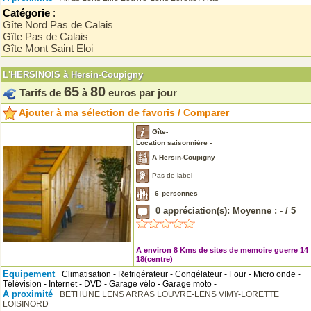
Catégorie
:
Gîte Nord Pas de Calais
Gîte Pas de Calais
Gîte Mont Saint Eloi
L'HERSINOIS à Hersin-Coupigny
65
80
Tarifs de
à
euros par jour
Ajouter à ma sélection de favoris / Comparer
Gîte-
Location saisonnière -
A Hersin-Coupigny
Pas de label
6
personnes
0
appréciation(s): Moyenne :
-
/
5
A environ 8 Kms de sites de memoire guerre 14
18(centre)
Equipement
Climatisation - Refrigérateur - Congélateur - Four - Micro onde -
Télévision - Internet - DVD - Garage vélo - Garage moto -
A proximité
BETHUNE
LENS
ARRAS
LOUVRE-LENS
VIMY-LORETTE
LOISINORD