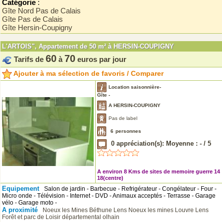
Catégorie
:
Gîte Nord Pas de Calais
Gîte Pas de Calais
Gîte Hersin-Coupigny
L'ARTOIS", Appartement de 50 m² à HERSIN-COUPIGNY
60
70
Tarifs de
à
euros par jour
Ajouter à ma sélection de favoris / Comparer
Location saisonnière-
Gîte -
A HERSIN-COUPIGNY
Pas de label
6
personnes
0
appréciation(s): Moyenne :
-
/
5
A environ 8 Kms de sites de memoire guerre 14
18(centre)
Equipement
Salon de jardin - Barbecue - Refrigérateur - Congélateur - Four -
Micro onde - Télévision - Internet - DVD - Animaux acceptés - Terrasse - Garage
vélo - Garage moto -
A proximité
Noeux les Mines
Béthune
Lens
Noeux les mines
Louvre Lens
Forêt et parc de Loisir départemental olhain