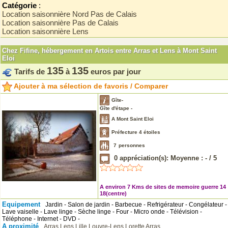
Catégorie
:
Location saisonnière Nord Pas de Calais
Location saisonnière Pas de Calais
Location saisonnière Lens
Chez Fifine, hébergement en Artois entre Arras et Lens à Mont Saint
Eloi
135
135
Tarifs de
à
euros par jour
Ajouter à ma sélection de favoris / Comparer
Gîte-
Gîte d'étape -
A Mont Saint Eloi
Préfecture 4 étoiles
7
personnes
0
appréciation(s): Moyenne :
-
/
5
A environ 7 Kms de sites de memoire guerre 14
18(centre)
Equipement
Jardin - Salon de jardin - Barbecue - Refrigérateur - Congélateur -
Lave vaiselle - Lave linge - Sèche linge - Four - Micro onde - Télévision -
Téléphone - Internet - DVD -
A proximité
Arras
Lens
Lille
Louvre-Lens
Lorette
Arras