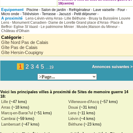
18(centre)
Equipement
Piscine - Salon de jardin - Refrigérateur - Lave vaiselle - Four -
Micro onde - Télévision - Terrasse - Jacuzzi - Petit déjeuner -
A proximité
Lens-Lièvin-vimy
Arras- Lille
Béthune - Bruay la Buissière
Louvre
Lens - Monument Canadien- Dame de Lorette
Grand place d'Arras-
Place &
Beffroi- Eglise St Vaast - Le patrimoine Minier : Musée,Maison du Mineur -
Château d'Olhain
Catégorie
:
Gîte Nord Pas de Calais
Gîte Pas de Calais
Gîte Hersin-Coupigny
1
2
3
4
5
Annonces suivantes >
...19
Voici les principales villes à proximité de Sites de memoire guerre 14
18:
Lille
(~47 kms)
Villeneuve-d'Ascq
(~57 kms)
Arras
(~18 kms)
Douai
(~31 kms)
Marcq-en-Barœ?ul
(~51 kms)
Lens
(~11 kms)
Cambrai
(~59 kms)
Liévin
(~4 kms)
Lambersart
(~47 kms)
Béthune
(~23 kms)