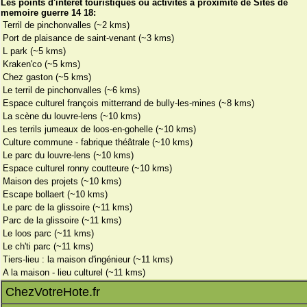
Les points d'interêt touristiques ou activités à proximité de Sites de
memoire guerre 14 18:
Terril de pinchonvalles (~2 kms)
Port de plaisance de saint-venant (~3 kms)
L park (~5 kms)
Kraken'co (~5 kms)
Chez gaston (~5 kms)
Le terril de pinchonvalles (~6 kms)
Espace culturel françois mitterrand de bully-les-mines (~8 kms)
La scène du louvre-lens (~10 kms)
Les terrils jumeaux de loos-en-gohelle (~10 kms)
Culture commune - fabrique théâtrale (~10 kms)
Le parc du louvre-lens (~10 kms)
Espace culturel ronny coutteure (~10 kms)
Maison des projets (~10 kms)
Escape bollaert (~10 kms)
Le parc de la glissoire (~11 kms)
Parc de la glissoire (~11 kms)
Le loos parc (~11 kms)
Le ch'ti parc (~11 kms)
Tiers-lieu : la maison d'ingénieur (~11 kms)
A la maison - lieu culturel (~11 kms)
ChezVotreHote.fr