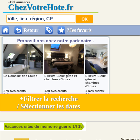
-190 annonces
Chez
VotreHote.fr
Retour
Mes favoris
Propositions chez notre partenaire :
Le Domaine des Loups
L'Heure Bleue gîtes et
L'Heure Bleue
chambres d'hôtes
gîtes et
chambres
d'hôtes
275 avis clients:
128 avis clients:
1 avis clients:
9.4
9.5
10
/10
/10
/10
+Filtrer la recherche
/ Sélectionner les dates
Vacances sites de memoire guerre 14 18
Annonces