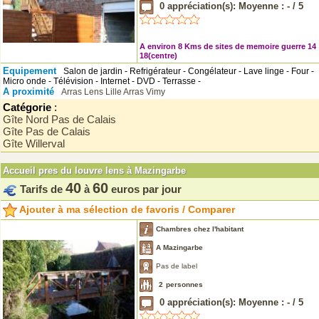
0
appréciation(s): Moyenne :
-
/
5
A environ 8 Kms de sites de memoire guerre 14
18(centre)
Equipement
Salon de jardin - Refrigérateur - Congélateur - Lave linge - Four -
Micro onde - Télévision - Internet - DVD - Terrasse -
A proximité
Arras
Lens
Lille
Arras
Vimy
Catégorie
:
Gîte Nord Pas de Calais
Gîte Pas de Calais
Gîte Willerval
Accueil pres du louvre lens à Mazingarbe
40
60
Tarifs de
à
euros par jour
Ajouter à ma sélection de favoris / Comparer
Chambres chez l'habitant
A Mazingarbe
Pas de label
2
personnes
0
appréciation(s): Moyenne :
-
/
5