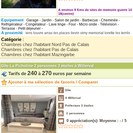
A environ 8 Kms de sites de memoire guerre 14
18(centre)
Equipement
Garage - Jardin - Salon de jardin - Barbecue - Cheminée -
Refrigérateur - Congélateur - Lave linge - Four - Micro onde - Télévision -
Terrasse - Petit déjeuner -
A proximité
lens louvre
arras les places
lievin
vimy memorial
lorette
les terrils
Catégorie
:
Chambres chez l'habitant Nord Pas de Calais
Chambres chez l'habitant Pas de Calais
Chambres chez l'habitant Mazingarbe
Gîte La Picholine 2 personnes 3 étoiles à Willerval
240
270
Tarifs de
à
euros par semaine
Ajouter à ma sélection de favoris / Comparer
Gîte
A Willerval
Préfecture 3 étoiles
2
personnes
0
appréciation(s): Moyenne :
-
/
5