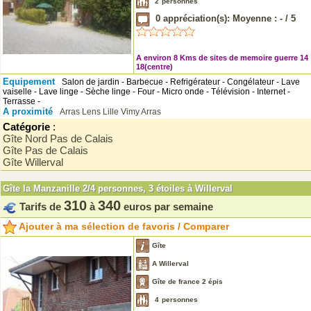
2
personnes
0
appréciation(s): Moyenne :
-
/
5
A environ 8 Kms de sites de memoire guerre 14
18(centre)
Equipement
Salon de jardin - Barbecue - Refrigérateur - Congélateur - Lave
vaiselle - Lave linge - Sèche linge - Four - Micro onde - Télévision - Internet -
Terrasse -
A proximité
Arras
Lens
Lille
Vimy
Arras
Catégorie
:
Gîte Nord Pas de Calais
Gîte Pas de Calais
Gîte Willerval
Gîte la Manzanille 2/4 personnes, 3 étoiles à Willerval
310
340
Tarifs de
à
euros par semaine
Ajouter à ma sélection de favoris / Comparer
Gîte
A Willerval
Gîte de france 2 épis
4
personnes