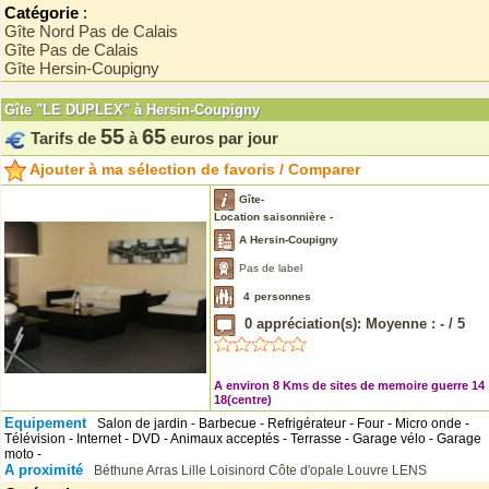
Catégorie
:
Gîte Nord Pas de Calais
Gîte Pas de Calais
Gîte Hersin-Coupigny
Gîte "LE DUPLEX" à Hersin-Coupigny
55
65
Tarifs de
à
euros par jour
Ajouter à ma sélection de favoris / Comparer
Gîte-
Location saisonnière -
A Hersin-Coupigny
Pas de label
4
personnes
0
appréciation(s): Moyenne :
-
/
5
A environ 8 Kms de sites de memoire guerre 14
18(centre)
Equipement
Salon de jardin - Barbecue - Refrigérateur - Four - Micro onde -
Télévision - Internet - DVD - Animaux acceptés - Terrasse - Garage vélo - Garage
moto -
A proximité
Béthune
Arras
Lille
Loisinord
Côte d'opale
Louvre LENS