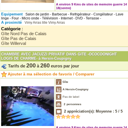
A environ 9 Kms de sites de memoire guerre 14
18(centre)
Equipement
Salon de jardin - Barbecue - Refrigérateur - Congélateur - Lave
linge - Four - Micro onde - Télévision - Internet - DVD - Terrasse -
A proximité
Vimy
Arras
lille
Vimy
Arras
Catégorie
:
Gîte Nord Pas de Calais
Gîte Pas de Calais
Gîte Willerval
CHAMBRE AVEC JACUZZI PRIVATIF DANS GITE -OCOCOONIGHT
LOGIS DE CHARME- à Hersin-Coupigny
200
260
Tarifs de
à
euros par jour
Ajouter à ma sélection de favoris / Comparer
Gîte
A Hersin-Coupigny
Pas de label
2
personnes
2
appréciation(s): Moyenne :
5
/
5
A environ 9 Kms de sites de memoire guerre 14