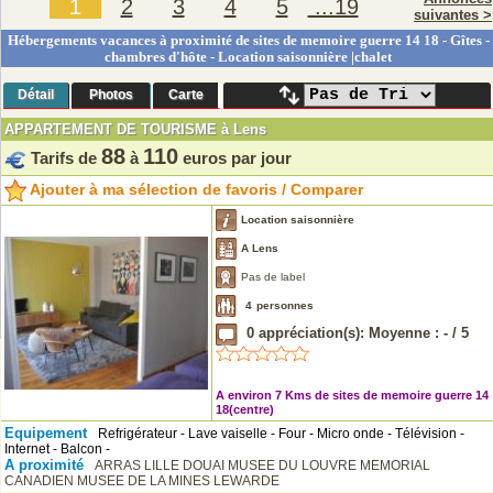
1
2
3
4
5
...19
suivantes >
Hébergements vacances à proximité de sites de memoire guerre 14 18 - Gîtes -
chambres d'hôte - Location saisonnière |chalet
Détail
Photos
Carte
APPARTEMENT DE TOURISME à Lens
88
110
Tarifs de
à
euros par jour
Ajouter à ma sélection de favoris / Comparer
Location saisonnière
A Lens
Pas de label
4
personnes
0
appréciation(s): Moyenne :
-
/
5
A environ 7 Kms de sites de memoire guerre 14
18(centre)
Equipement
Refrigérateur - Lave vaiselle - Four - Micro onde - Télévision -
Internet - Balcon -
A proximité
ARRAS
LILLE
DOUAI
MUSEE DU LOUVRE
MEMORIAL
CANADIEN
MUSEE DE LA MINES LEWARDE