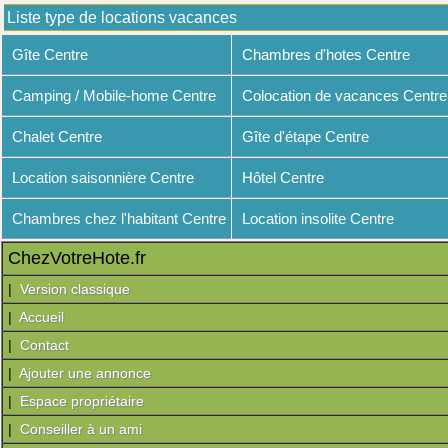
Liste type de locations vacances
Gîte Centre
Chambres d'hotes Centre
Camping / Mobile-home Centre
Colocation de vacances Centre
Chalet Centre
Gîte d'étape Centre
Location saisonnière Centre
Hôtel Centre
Chambres chez l'habitant Centre
Location insolite Centre
ChezVotreHote.fr
|
Version classique
|
Accueil
|
Contact
|
Ajouter une annonce
|
Espace propriétaire
|
Conseiller à un ami