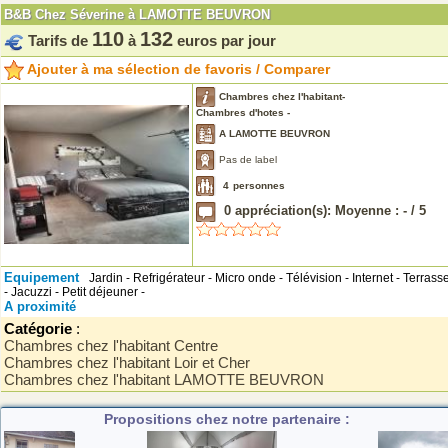
B&B Chez Séverine à LAMOTTE BEUVRON
110
132
Tarifs de
à
euros par jour
Ajouter à ma sélection de favoris / Comparer
Chambres chez l'habitant-
Chambres d'hotes -
A LAMOTTE BEUVRON
Pas de label
4
personnes
0
appréciation(s): Moyenne :
-
/
5
Equipement
Jardin - Refrigérateur - Micro onde - Télévision - Internet - Terrass
- Jacuzzi - Petit déjeuner -
A proximité
Catégorie
:
Chambres chez l'habitant Centre
Chambres chez l'habitant Loir et Cher
Chambres chez l'habitant LAMOTTE BEUVRON
Propositions chez notre partenaire :