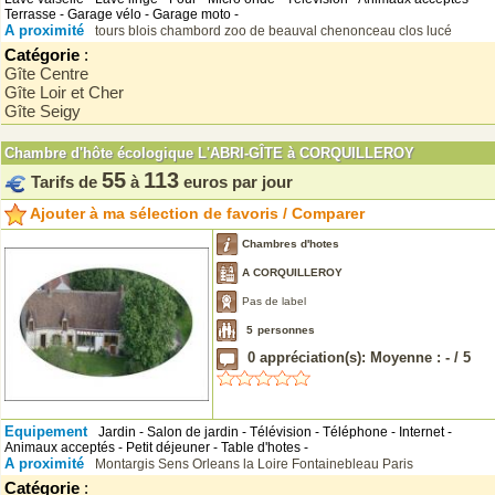
Terrasse - Garage vélo - Garage moto -
A proximité
tours
blois
chambord
zoo de beauval
chenonceau
clos lucé
Catégorie
:
Gîte Centre
Gîte Loir et Cher
Gîte Seigy
Chambre d'hôte écologique L'ABRI-GÎTE à CORQUILLEROY
55
113
Tarifs de
à
euros par jour
Ajouter à ma sélection de favoris / Comparer
Chambres d'hotes
A CORQUILLEROY
Pas de label
5
personnes
0
appréciation(s): Moyenne :
-
/
5
Equipement
Jardin - Salon de jardin - Télévision - Téléphone - Internet -
Animaux acceptés - Petit déjeuner - Table d'hotes -
A proximité
Montargis
Sens
Orleans
la Loire
Fontainebleau
Paris
Catégorie
: