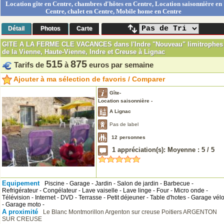
Location gîte en Centre, chambres d'hôtes en Centre, Location saisonnière en
Centre, chalet en Centre, Mobile home en Centre
Détail
Photos
Carte
GITE A LA FERME CLE VACANCES dans l'Indre "Nouveau" limitrophes
de la Vienne, Haute-Vienne, Indre et Creuse à Lignac
515
875
Tarifs de
à
euros par semaine
Ajouter à ma sélection de favoris / Comparer
Gîte-
Location saisonnière -
A Lignac
Pas de label
12
personnes
1
appréciation(s): Moyenne :
5
/
5
Equipement
Piscine - Garage - Jardin - Salon de jardin - Barbecue -
Refrigérateur - Congélateur - Lave vaiselle - Lave linge - Four - Micro onde -
Télévision - Internet - DVD - Terrasse - Petit déjeuner - Table d'hotes - Garage vél
- Garage moto -
A proximité
Le Blanc
Montmorillon
Argenton sur creuse
Poitiers
ARGENTON
SUR CREUSE