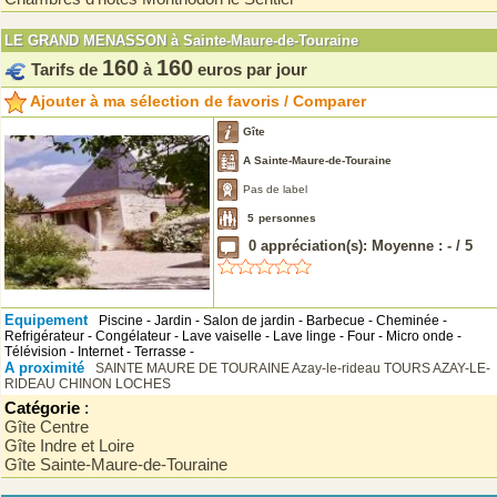
LE GRAND MENASSON à Sainte-Maure-de-Touraine
160
160
Tarifs de
à
euros par jour
Ajouter à ma sélection de favoris / Comparer
Gîte
A Sainte-Maure-de-Touraine
Pas de label
5
personnes
0
appréciation(s): Moyenne :
-
/
5
Equipement
Piscine - Jardin - Salon de jardin - Barbecue - Cheminée -
Refrigérateur - Congélateur - Lave vaiselle - Lave linge - Four - Micro onde -
Télévision - Internet - Terrasse -
A proximité
SAINTE MAURE DE TOURAINE
Azay-le-rideau
TOURS
AZAY-LE-
RIDEAU
CHINON
LOCHES
Catégorie
:
Gîte Centre
Gîte Indre et Loire
Gîte Sainte-Maure-de-Touraine