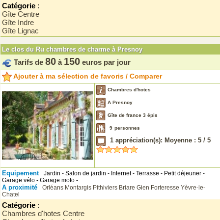
Catégorie
:
Gîte Centre
Gîte Indre
Gîte Lignac
Le clos du Ru chambres de charme à Presnoy
80
150
Tarifs de
à
euros par jour
Ajouter à ma sélection de favoris / Comparer
Chambres d'hotes
A Presnoy
Gîte de france 3 épis
9
personnes
1
appréciation(s): Moyenne :
5
/
5
Equipement
Jardin - Salon de jardin - Internet - Terrasse - Petit déjeuner -
Garage vélo - Garage moto -
A proximité
Orléans
Montargis
Pithiviers
Briare
Gien
Forteresse Yèvre-le-
Chatel
Catégorie
:
Chambres d'hotes Centre