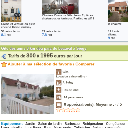
Chartres Coeur de Ville, beau 2 pièces
chaleureux et lumineux,Parking et Wifi !
Calme et verdure en plein
la chaume
coeur d Illiers Combray
58 avis clients:
77 avis clients:
121 avis
8.1
7.8
clients:
/10
/10
9
/10
Gite des amis 3 km deu parc de beauval à Seigy
300
1995
Tarifs de
à
euros par jour
Ajouter à ma sélection de favoris / Comparer
Gîte-
Location saisonnière -
A Seigy
Pas de label
14
personnes
0
appréciation(s): Moyenne :
-
/
5
Equipement
Jardin - Salon de jardin - Barbecue - Refrigérateur - Congélateur -
Lave vaiselle - Lave linge - Four - Micro onde - Télévision - Animaux acceptés -