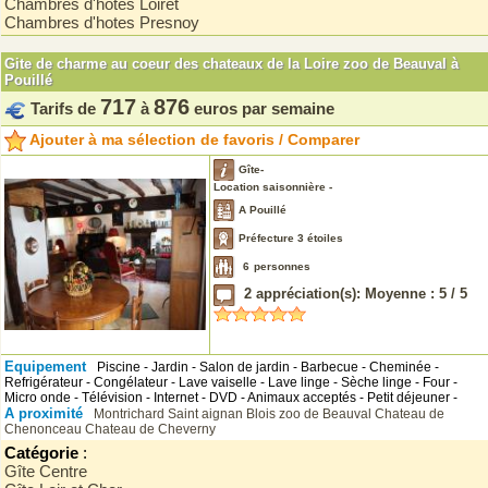
Chambres d'hotes Loiret
Chambres d'hotes Presnoy
Gite de charme au coeur des chateaux de la Loire zoo de Beauval à
Pouillé
717
876
Tarifs de
à
euros par semaine
Ajouter à ma sélection de favoris / Comparer
Gîte-
Location saisonnière -
A Pouillé
Préfecture 3 étoiles
6
personnes
2
appréciation(s): Moyenne :
5
/
5
Equipement
Piscine - Jardin - Salon de jardin - Barbecue - Cheminée -
Refrigérateur - Congélateur - Lave vaiselle - Lave linge - Sèche linge - Four -
Micro onde - Télévision - Internet - DVD - Animaux acceptés - Petit déjeuner -
A proximité
Montrichard
Saint aignan
Blois
zoo de Beauval
Chateau de
Chenonceau
Chateau de Cheverny
Catégorie
:
Gîte Centre