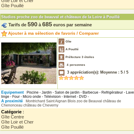
Gîte Loir et Cher
Gîte Pouillé
Studios proche zoo de beauval et châteaux de la Loire à Pouillé
590
685
Tarifs de
à
euros par semaine
Ajouter à ma sélection de favoris / Comparer
Gîte
A Pouillé
Préfecture 3 étoiles
4
personnes
3
appréciation(s): Moyenne :
5
/
5
Equipement
Piscine - Jardin - Salon de jardin - Barbecue - Refrigérateur - Lave
linge - Four - Micro onde - Télévision - Internet - DVD -
A proximité
Montrichard
Saint Aignan
Blois
zoo de Beauval
château de
Chenonceau
château de Cheverny
Catégorie
:
Gîte Centre
Gîte Loir et Cher
Gîte Pouillé