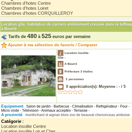
Chambres d'hotes Centre
Chambres d'hotes Loiret
Chambres d'hotes CORQUILLEROY
Location gîte, habitation de carriers entièrement creusée dans le tuffea
à Bourré
480
525
Tarifs de
à
euros par semaine
Ajouter à ma sélection de favoris / Comparer
Location insolite-
Gîte -
A Bourré
Préfecture 3 étoiles
2
personnes
0
appréciation(s): Moyenne :
-
/
5
Equipement
Salon de jardin - Barbecue - Climatisation - Refrigérateur - Four -
Micro onde - Télévision - Animaux acceptés - Terrasse -
A proximité
montrichard
st aignan
blois
zoo de beauval
chenonceau
amboise
Catégorie
:
Location insolite Centre
Location insolite Loir et Cher