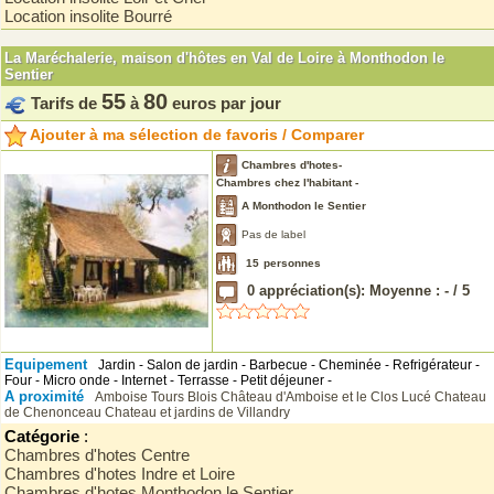
Location insolite Bourré
La Maréchalerie, maison d'hôtes en Val de Loire à Monthodon le
Sentier
55
80
Tarifs de
à
euros par jour
Ajouter à ma sélection de favoris / Comparer
Chambres d'hotes-
Chambres chez l'habitant -
A Monthodon le Sentier
Pas de label
15
personnes
0
appréciation(s): Moyenne :
-
/
5
Equipement
Jardin - Salon de jardin - Barbecue - Cheminée - Refrigérateur -
Four - Micro onde - Internet - Terrasse - Petit déjeuner -
A proximité
Amboise
Tours
Blois
Château d'Amboise et le Clos Lucé
Chateau
de Chenonceau
Chateau et jardins de Villandry
Catégorie
:
Chambres d'hotes Centre
Chambres d'hotes Indre et Loire
Chambres d'hotes Monthodon le Sentier