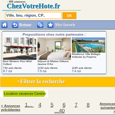
- 400 annonces
Chez
VotreHote.fr
Retour
Mes favoris
Propositions chez notre partenaire :
Résidence Villa Bellagio
Amboise by Popinns
Séjours & Affaires Orléans
Best Western Plus Hôtel
Jeanne D'Arc
Colbert
734 avis clients:
1234 avis clients:
1195 avis clients:
8.7
7.5
7.4
/10
/10
/10
+Filtrer la recherche
Location vacances Centre
1...
4
5
6
7
8
Annonce
< Annonces
suivante
précédentes
...40