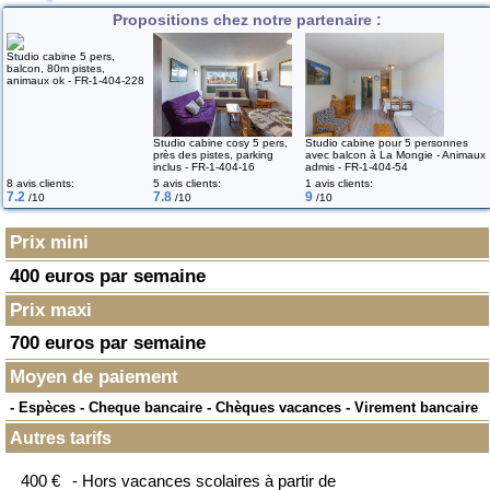
Propositions chez notre partenaire :
Studio cabine 5 pers,
balcon, 80m pistes,
animaux ok - FR-1-404-228
Studio cabine cosy 5 pers,
Studio cabine pour 5 personnes
près des pistes, parking
avec balcon à La Mongie - Animaux
inclus - FR-1-404-16
admis - FR-1-404-54
8 avis clients:
5 avis clients:
1 avis clients:
7.2
7.8
9
/10
/10
/10
Prix mini
400 euros par semaine
Prix maxi
700 euros par semaine
Moyen de paiement
- Espèces - Cheque bancaire - Chèques vacances - Virement bancaire
Autres tarifs
400 €
- Hors vacances scolaires à partir de