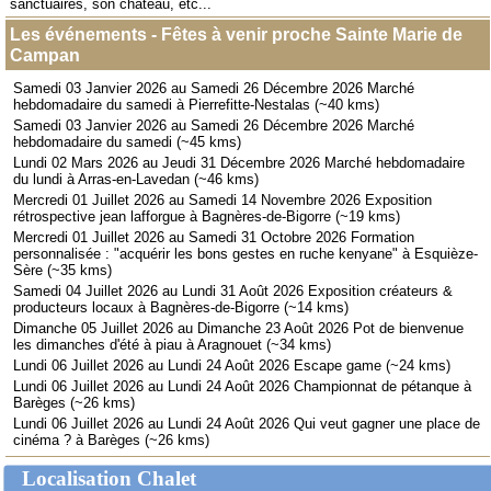
sanctuaires, son château, etc...
Les événements - Fêtes à venir proche Sainte Marie de
Campan
Samedi 03 Janvier 2026 au Samedi 26 Décembre 2026 Marché
hebdomadaire du samedi à Pierrefitte-Nestalas (~40 kms)
Samedi 03 Janvier 2026 au Samedi 26 Décembre 2026 Marché
hebdomadaire du samedi (~45 kms)
Lundi 02 Mars 2026 au Jeudi 31 Décembre 2026 Marché hebdomadaire
du lundi à Arras-en-Lavedan (~46 kms)
Mercredi 01 Juillet 2026 au Samedi 14 Novembre 2026 Exposition
rétrospective jean lafforgue à Bagnères-de-Bigorre (~19 kms)
Mercredi 01 Juillet 2026 au Samedi 31 Octobre 2026 Formation
personnalisée : "acquérir les bons gestes en ruche kenyane" à Esquièze-
Sère (~35 kms)
Samedi 04 Juillet 2026 au Lundi 31 Août 2026 Exposition créateurs &
producteurs locaux à Bagnères-de-Bigorre (~14 kms)
Dimanche 05 Juillet 2026 au Dimanche 23 Août 2026 Pot de bienvenue
les dimanches d'été à piau à Aragnouet (~34 kms)
Lundi 06 Juillet 2026 au Lundi 24 Août 2026 Escape game (~24 kms)
Lundi 06 Juillet 2026 au Lundi 24 Août 2026 Championnat de pétanque à
Barèges (~26 kms)
Lundi 06 Juillet 2026 au Lundi 24 Août 2026 Qui veut gagner une place de
cinéma ? à Barèges (~26 kms)
Localisation Chalet