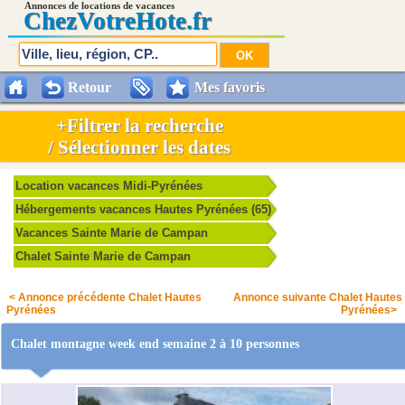
Annonces de locations de vacances
Chez
VotreHote.fr
Retour
Mes favoris
+Filtrer la recherche
/ Sélectionner les dates
Location vacances Midi-Pyrénées
Hébergements vacances Hautes Pyrénées (65)
Vacances Sainte Marie de Campan
Chalet Sainte Marie de Campan
< Annonce précédente Chalet Hautes
Annonce suivante Chalet Hautes
Pyrénées
Pyrénées>
Chalet montagne week end semaine 2 à 10 personnes