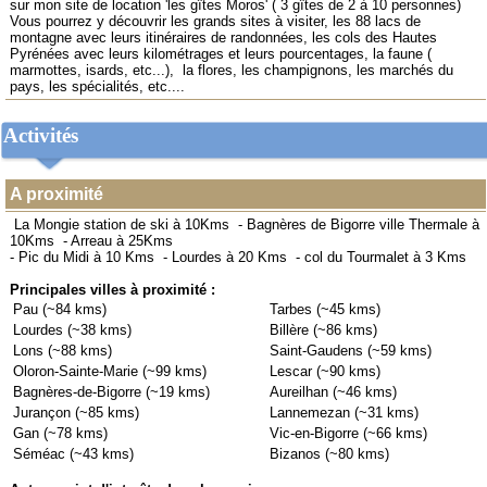
sur mon site de location 'les gîtes Moros' ( 3 gîtes de 2 à 10 personnes)
Vous pourrez y découvrir les grands sites à visiter, les 88 lacs de
montagne avec leurs itinéraires de randonnées, les cols des Hautes
Pyrénées avec leurs kilométrages et leurs pourcentages, la faune (
marmottes, isards, etc...), la flores, les champignons, les marchés du
pays, les spécialités, etc....
Activités
A proximité
La Mongie station de ski à 10Kms
-
Bagnères de Bigorre ville Thermale à
10Kms
-
Arreau à 25Kms
-
Pic du Midi à 10 Kms
-
Lourdes à 20 Kms
-
col du Tourmalet à 3 Kms
Principales villes à proximité :
Pau (~84 kms)
Tarbes (~45 kms)
Lourdes (~38 kms)
Billère (~86 kms)
Lons (~88 kms)
Saint-Gaudens (~59 kms)
Oloron-Sainte-Marie (~99 kms)
Lescar (~90 kms)
Bagnères-de-Bigorre (~19 kms)
Aureilhan (~46 kms)
Jurançon (~85 kms)
Lannemezan (~31 kms)
Gan (~78 kms)
Vic-en-Bigorre (~66 kms)
Séméac (~43 kms)
Bizanos (~80 kms)