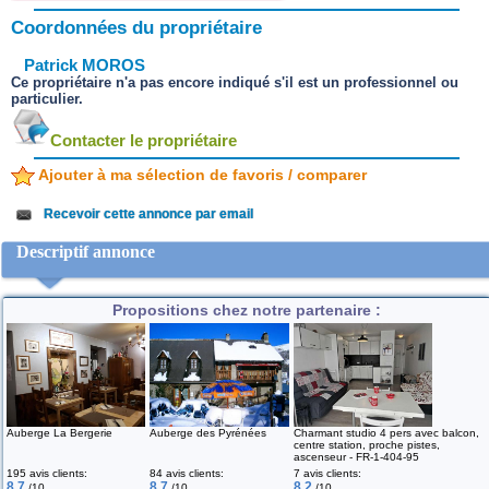
Coordonnées du propriétaire
Patrick MOROS
Ce propriétaire n'a pas encore indiqué s'il est un professionnel ou
particulier.
Contacter le propriétaire
Ajouter à ma sélection de favoris / comparer
Recevoir cette annonce par email
Descriptif annonce
Propositions chez notre partenaire :
Auberge La Bergerie
Auberge des Pyrénées
Charmant studio 4 pers avec balcon,
centre station, proche pistes,
ascenseur - FR-1-404-95
195 avis clients:
84 avis clients:
7 avis clients:
8.7
8.7
8.2
/10
/10
/10