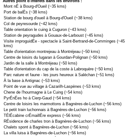
Autres point d'interêts dans les environs :
Mont nÉ à Bourg-d'Oueil (~35 kms)
Port de balÈs (~38 kms)
Station de bourg d'oueil à Bourg-d'Oueil (~38 kms)
Col de peyresourde (~42 kms)
Table orientation le cuing à Cuguron (~43 kms)
Station de peyragudes à Gouaux-de-Larboust (~45 kms)
Visite improguidÉe - spectacle à Saint-Bertrand-de-Comminges (~45
kms)
Table d'orientation montrejeau à Montréjeau (~50 kms)
Centre de loisirs du lugaran à Gourdan-Polignan (~50 kms)
Jardin de la salle à Montréjeau (~50 kms)
Table d'orientation du cap de la coste à Labroquère (~50 kms)
Parc nature et faune - les jours heureux à Saléchan (~51 kms)
À la base à Antignac (~53 kms)
Point de vue au village à Cazarilh-Laspènes (~53 kms)
Chene de l'hourmagne à Le Cuing (~54 kms)
PyrÉnÉes ho à Cierp-Gaud (~54 kms)
Centre de loisirs les marmottons à Bagnères-de-Luchon (~56 kms)
Le petit train luchonnais à Bagnères-de-Luchon (~56 kms)
TÉlÉcabine crÉmaillÈre express (~56 kms)
RÉsidence de charles tron à Bagnères-de-Luchon (~56 kms)
Chalets spont à Bagnères-de-Luchon (~56 kms)
La villa luisa à Bagnères-de-Luchon (~56 kms)