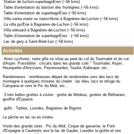
Station de luchon-superbagnÈres (~56 kms)
Table d'orientation du bastion des frontignes (~56 kms)
Table d'orientation de superbagnÈres (~56 kms)
Villa santa marie ou narischkine à Bagnères-de-Luchon (~56 kms)
La villa pyrÈne à Bagnères-de-Luchon (~56 kms)
Villa edouard à Bagnères-de-Luchon (~56 kms)
Table d'orientation de superbagnÈres - (~58 kms)
Lac de gery à Saint-Béat-Lez (~58 kms)
Activités
Amis cyclistes, notre gîte se situe au pied du col du Tourmalet et du col
d'Aspin. Possibilité : circuits dans les grands cols " Tourmalet, Aspin,
Hourquette d'Ancizans, Peyresourdes, Soulor, Aubisque, etc...
Randonneurs : nombreuses départ de randonnées vers des lacs de
montagne à quelques minutes du chalet : lac bleu, lacs et refuge du
Campana et vers le Pic du Midi, etc...
3 très belles grottes à visiter : grotte de Médous, grottes de Bétharam,
gouffre d'Esparos
golfs : Tarbes, Lourdes, Bagnères de Bigorre
La pêche en lac ou en rivière,
Visite des grands sites : Pic du Midi, Cirque de gavarnie, le Pont
d'Espagne à Cauterets ave le lac de Gaube, Lourdes la grotte et ses