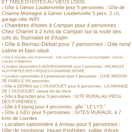
ET TABLE D'HOTES AU VIEUX LOGIS
Gîte à Génos Loudenvieille pour 5 personnes : Gîte de
-
Charme Montagne à Génos Loudenvielle 5 pers, 2 ch,
garage vélo WIFI
Chambres d'hotes à Campan pour 4 personnes :
-
Chez Charret à 2 Kms de Campan sur la route des
cols du Tourmalet et d'Aspin
Gîte à Bernac-Debat pour 7 personnes : Gite rural
-
calme et bien situé
-
Gîte à Juncalas pour 8 personnes : Gite rural 8 personnes proche Argelès- Gazost,
Lourdes et Bagnères
-
Location saisonnière à GEDRE/GAVARNIE pour 2 personnes : VACANCES
AUX PORTES DES CIRQUES A GAVARNIE GEDRE
-
Location saisonnière à Lannemezan pour 5 personnes : LOUE MAISON
DE FAMILLE 5/6 personnes
-
Gîte à GERMS sur L'OUSSOUET pour 8 personnes : LA GRANGE
DE L'OUSSOUET, classé Art de Vivre
-
Gîte à Bazordan pour 5 personnes : GITE RURAL AU PIEDs
DES PYRÉNÉES
-
Gîte à Estaing pour 4 personnes : gîte " LE LYS "
Gîte à GEU pour 5 personnes : GITES RURAUX, à 7
-
kms de Lourdes
Location saisonnière à Arreau pour 5 personnes :
-
Gîte de montagne, Haute-Pyrénées, vallée d'Aure