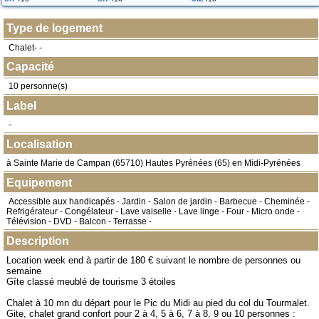
Type de logement
Chalet- -
Capacité
10 personne(s)
Label
-
Localisation
à
Sainte Marie de Campan
(
65710
) Hautes Pyrénées (65) en
Midi-Pyrénées
Equipement
Accessible aux handicapés - Jardin - Salon de jardin - Barbecue - Cheminée -
Refrigérateur - Congélateur - Lave vaiselle - Lave linge - Four - Micro onde -
Télévision - DVD - Balcon - Terrasse -
Description
Location week end à partir de 180 € suivant le nombre de personnes ou
semaine
Gîte classé meublé de tourisme 3 étoiles
Chalet à 10 mn du départ pour le Pic du Midi au pied du col du Tourmalet.
Gite, chalet grand confort pour 2 à 4, 5 à 6, 7 à 8, 9 ou 10 personnes :