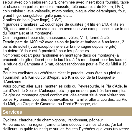
séjour avec coin salon (en cuir), cheminée avec insert (bois fournis), table
et chaises en pailles, meubles massifs, télé écran plat de 82 cm, DVD,
coin cuisine : lave vaisselle, micro ondes, plaque vitro céramiques, four,
grand frigo, congélateur, grille pain, etc...
2 salles de bain (lave linge), 2 WC,
4 grandes chambres, 12 couchages de qualités ( 4 lits en 140, 4 lits en
90), dont une chambre avec balcon avec une vue exceptionnelle sur le col
du Tourmalet et la montagne)
Coin rangement pour ski, chaussures, vélos, VTT, fermé à clé.
Terrain parc de 1400 m2 avec salon de jardin et barbecue à roulettes, 2
bains de soleil ( vue exceptionnelle sur la montagne depuis le gîte).
La rivière l'Adour est à proximité pour les pêcheurs.
Nombreux départ pour randonner en montagne (lacs de montagne) à
proximité du gîte( départ pour le lac bleu à 15 mn, départ pour les lacs et
le refuge du Campana à 5 mn, départ randonnée pour le Pic du Midi à 15
mn)
Pour les cyclistes ou vététistes c'est le paradis, vous êtes au pied du
Tourmalet, à 5 Km du col d'Aspin, à 5 Km du col de la Hourquette
d'Ancizans.
Vous pourrez aller aussi monter les cols du Peyresourde, le Pla d'Adé, le
col d'Azet, le Soulor, l'Aubisque, etc...) qui ne sont pas très loin non plus.
Ce gîte de montagne grand confort est idéalement situé pour visiter nos
belles Pyrénées, pour des retrouvailles en famille, aller à Lourdes, au Pic
du Midi, au Cirque de Gavarnie, au Pont d'Espagne, etc..
Services
Cycliste, chercheur de champignons, randonneur, pêcheur.
Amoureux de ma région, j'aime la faire découvrir à mes clients, j'ai fait
d'ailleurs un guide touristique sur les Hautes Pyrénées que vous trouverez