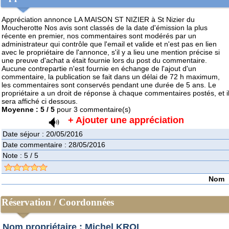
Appréciation annonce LA MAISON ST NIZIER à St Nizier du
Moucherotte
Nos avis sont classés de la date d'émission la plus
récente en premier, nos commentaires sont modérés par un
administrateur qui contrôle que l'email et valide et n'est pas en lien
avec le propriétaire de l'annonce, s'il y a lieu une mention précise si
une preuve d'achat a était fournie lors du post du commentaire.
Aucune contrepartie n'est fournie en échange de l'ajout d'un
commentaire, la publication se fait dans un délai de 72 h maximum,
les commentaires sont conservés pendant une durée de 5 ans. Le
propriétaire a un droit de réponse à chaque commentaires postés, et i
sera affiché ci dessous.
Moyenne :
5
/
5
pour
3
commentaire(s)
+ Ajouter une appréciation
Date séjour : 20/05/2016
Date commentaire : 28/05/2016
Note :
5
/
5
Nom
Par BROQUIER Jean
Points forts
Réservation / Coordonnées
Accueil, situation, propreté, gentillesse,vue panoramique, tranquillité
Appréciation
Nom propriétaire : Michel KROL