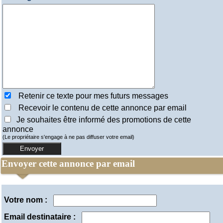
Points forts
Bon accueil très belle vue
Appréciation
Maison moderne très agréable, vue splendide sur Grenoble et Belledonne.
Ambiance raffinée.
Retenir ce texte pour mes futurs messages
Recevoir le contenu de cette annonce par email
Je souhaites être informé des promotions de cette
annonce
(Le propriétaire s'engage à ne pas diffuser votre email)
Envoyer cette annonce par email
Votre nom :
Email destinataire :