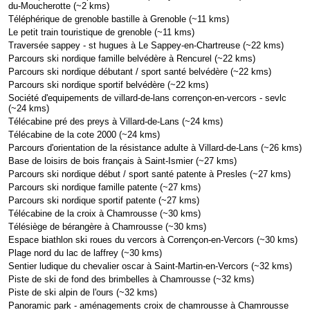
du-Moucherotte (~2 kms)
Téléphérique de grenoble bastille à Grenoble (~11 kms)
Le petit train touristique de grenoble (~11 kms)
Traversée sappey - st hugues à Le Sappey-en-Chartreuse (~22 kms)
Parcours ski nordique famille belvédère à Rencurel (~22 kms)
Parcours ski nordique débutant / sport santé belvédère (~22 kms)
Parcours ski nordique sportif belvédère (~22 kms)
Société d'equipements de villard-de-lans corrençon-en-vercors - sevlc
(~24 kms)
Télécabine pré des preys à Villard-de-Lans (~24 kms)
Télécabine de la cote 2000 (~24 kms)
Parcours d'orientation de la résistance adulte à Villard-de-Lans (~26 kms)
Base de loisirs de bois français à Saint-Ismier (~27 kms)
Parcours ski nordique début / sport santé patente à Presles (~27 kms)
Parcours ski nordique famille patente (~27 kms)
Parcours ski nordique sportif patente (~27 kms)
Télécabine de la croix à Chamrousse (~30 kms)
Télésiège de bérangère à Chamrousse (~30 kms)
Espace biathlon ski roues du vercors à Corrençon-en-Vercors (~30 kms)
Plage nord du lac de laffrey (~30 kms)
Sentier ludique du chevalier oscar à Saint-Martin-en-Vercors (~32 kms)
Piste de ski de fond des brimbelles à Chamrousse (~32 kms)
Piste de ski alpin de l'ours (~32 kms)
Panoramic park - aménagements croix de chamrousse à Chamrousse