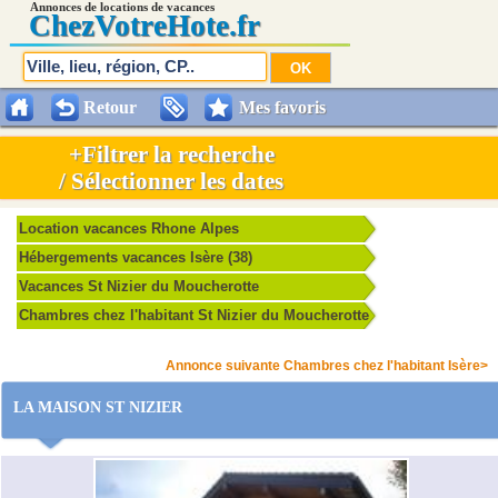
Annonces de locations de vacances
Chez
VotreHote.fr
Retour
Mes favoris
+Filtrer la recherche
/ Sélectionner les dates
Location vacances Rhone Alpes
Hébergements vacances Isère (38)
Vacances St Nizier du Moucherotte
Chambres chez l'habitant St Nizier du Moucherotte
Annonce suivante Chambres chez l'habitant Isère>
LA MAISON ST NIZIER