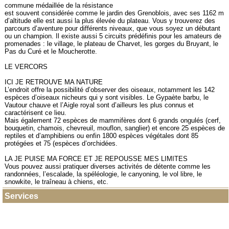
commune médaillée de la résistance
est souvent considérée comme le jardin des Grenoblois, avec ses 1162 m
d’altitude elle est aussi la plus élevée du plateau. Vous y trouverez des
parcours d’aventure pour différents niveaux, que vous soyez un débutant
ou un champion. Il existe aussi 5 circuits prédéfinis pour les amateurs de
promenades : le village, le plateau de Charvet, les gorges du Bruyant, le
Pas du Curé et le Moucherotte.
LE VERCORS
ICI JE RETROUVE MA NATURE
L’endroit offre la possibilité d’observer des oiseaux, notamment les 142
espèces d’oiseaux nicheurs qui y sont visibles. Le Gypaète barbu, le
Vautour chauve et l’Aigle royal sont d’ailleurs les plus connus et
caractérisent ce lieu.
Mais également 72 espèces de mammifères dont 6 grands ongulés (cerf,
bouquetin, chamois, chevreuil, mouflon, sanglier) et encore 25 espèces de
reptiles et d’amphibiens ou enfin 1800 espèces végétales dont 85
protégées et 75 (espèces d’orchidées.
LA JE PUISE MA FORCE ET JE REPOUSSE MES LIMITES
Vous pouvez aussi pratiquer diverses activités de détente comme les
randonnées, l’escalade, la spéléologie, le canyoning, le vol libre, le
snowkite, le traîneau à chiens, etc.
Services