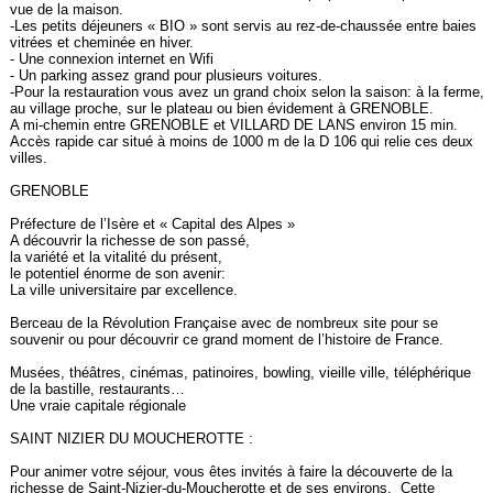
vue de la maison.
-Les petits déjeuners « BIO » sont servis au rez-de-chaussée entre baies
vitrées et cheminée en hiver.
- Une connexion internet en Wifi
- Un parking assez grand pour plusieurs voitures.
-Pour la restauration vous avez un grand choix selon la saison: à la ferme,
au village proche, sur le plateau ou bien évidement à GRENOBLE.
A mi-chemin entre GRENOBLE et VILLARD DE LANS environ 15 min.
Accès rapide car situé à moins de 1000 m de la D 106 qui relie ces deux
villes.
GRENOBLE
Préfecture de l’Isère et « Capital des Alpes »
A découvrir la richesse de son passé,
la variété et la vitalité du présent,
le potentiel énorme de son avenir:
La ville universitaire par excellence.
Berceau de la Révolution Française avec de nombreux site pour se
souvenir ou pour découvrir ce grand moment de l’histoire de France.
Musées, théâtres, cinémas, patinoires, bowling, vieille ville, téléphérique
de la bastille, restaurants…
Une vraie capitale régionale
SAINT NIZIER DU MOUCHEROTTE :
Pour animer votre séjour, vous êtes invités à faire la découverte de la
richesse de Saint-Nizier-du-Moucherotte et de ses environs. Cette