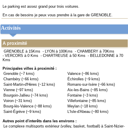
Le parking est assez grand pour trois voitures.
En cas de besoins je peux vous prendre à la gare de GRENOBLE.
Activités
A proximité
GRENOBLE à 15Kms
-
LYON à 100Kms
-
CHAMBERY à 70Kms
-
VERCORS à 0 Kms
-
CHARTREUSE à 50 Kms
-
BELLEDONNE à 70
Kms
Principales villes à proximité :
Grenoble (~7 kms)
Valence (~86 kms)
Chambéry (~66 kms)
Échirolles (~9 kms)
Saint-Martin-d'Hères (~12 kms)
Romans-sur-Isère (~66 kms)
Vienne (~97 kms)
Aix-les-Bains (~85 kms)
Bourgoin-Jallieu (~74 kms)
Fontaine (~3 kms)
Voiron (~31 kms)
Villefontaine (~85 kms)
Bourg-lès-Valence (~88 kms)
Meylan (~18 kms)
Saint-Égrève (~9 kms)
L'Isle-d'Abeau (~80 kms)
Autres point d'interêts dans les environs :
Le complexe multisports extérieur (volley, basket, football) à Saint-Nizier-