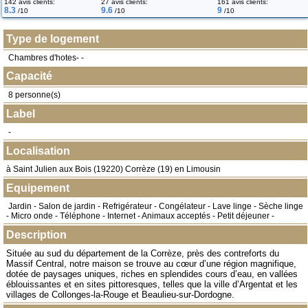
142 avis clients:
27 avis clients:
161 avis clients:
8.3
9.6
9
/10
/10
/10
Type de logement
Chambres d'hotes- -
Capacité
8 personne(s)
Label
-
Localisation
à
Saint Julien aux Bois
(
19220
) Corrèze (19) en
Limousin
Equipement
Jardin - Salon de jardin - Refrigérateur - Congélateur - Lave linge - Sèche linge
- Micro onde - Téléphone - Internet - Animaux acceptés - Petit déjeuner -
Description
Située au sud du département de la Corrèze, près des contreforts du
Massif Central, notre maison se trouve au cœur d’une région magnifique,
dotée de paysages uniques, riches en splendides cours d’eau, en vallées
éblouissantes et en sites pittoresques, telles que la ville d’Argentat et les
villages de Collonges-la-Rouge et Beaulieu-sur-Dordogne.