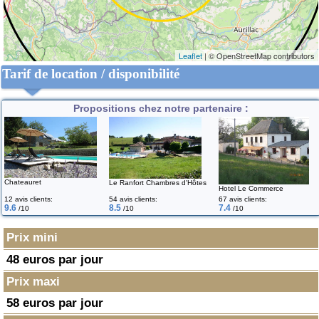
Leaflet
| © OpenStreetMap contributors
Tarif de location / disponibilité
Propositions chez notre partenaire :
Chateauret
Le Ranfort Chambres d'Hôtes
Hotel Le Commerce
12 avis clients:
54 avis clients:
67 avis clients:
9.6
8.5
7.4
/10
/10
/10
Prix mini
48 euros par jour
Prix maxi
58 euros par jour