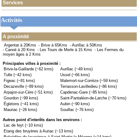
Services
Activités
A proximité
Argentat à 20Kms
-
Brive à 65Kms
-
Aurillac à 50Kms
-
Canoë à 20 Kms
-
Les Tours de Merle à 15 Kms
-
Les Fermes du
moyen âges à 2 Kms
Principales villes à proximité :
Brive-la-Gaillarde (~62 kms)
Aurillac (~49 kms)
Tulle (~42 kms)
Ussel (~66 kms)
Figeac (~81 kms)
Malemort-sur-Corrèze (~59 kms)
Decazeville (~89 kms)
Terrasson-Lavilledieu (~86 kms)
Arpajon-sur-Cère (~51 kms)
Capdenac-Gare (~85 kms)
Gourdon (~99 kms)
Saint-Pantaléon-de-Larche (~70 kms)
Égletons (~41 kms)
Aubin (~90 kms)
Mauriac (~26 kms)
Souillac (~76 kms)
Autres point d'interêts dans les environs :
Lac de feyt (~10 kms)
Etang des bruyères à Auriac (~13 kms)
Belvédère de lavastroux à Saint-Martin-la-Méanne (~14 kms)