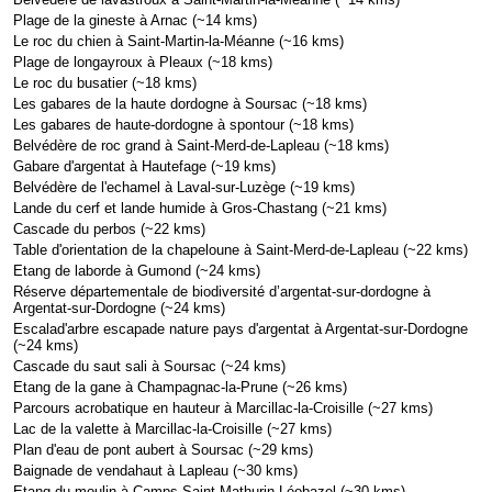
Plage de la gineste à Arnac (~14 kms)
Le roc du chien à Saint-Martin-la-Méanne (~16 kms)
Plage de longayroux à Pleaux (~18 kms)
Le roc du busatier (~18 kms)
Les gabares de la haute dordogne à Soursac (~18 kms)
Les gabares de haute-dordogne à spontour (~18 kms)
Belvédère de roc grand à Saint-Merd-de-Lapleau (~18 kms)
Gabare d'argentat à Hautefage (~19 kms)
Belvédère de l'echamel à Laval-sur-Luzège (~19 kms)
Lande du cerf et lande humide à Gros-Chastang (~21 kms)
Cascade du perbos (~22 kms)
Table d'orientation de la chapeloune à Saint-Merd-de-Lapleau (~22 kms)
Etang de laborde à Gumond (~24 kms)
Réserve départementale de biodiversité d’argentat-sur-dordogne à
Argentat-sur-Dordogne (~24 kms)
Escalad'arbre escapade nature pays d'argentat à Argentat-sur-Dordogne
(~24 kms)
Cascade du saut sali à Soursac (~24 kms)
Etang de la gane à Champagnac-la-Prune (~26 kms)
Parcours acrobatique en hauteur à Marcillac-la-Croisille (~27 kms)
Lac de la valette à Marcillac-la-Croisille (~27 kms)
Plan d'eau de pont aubert à Soursac (~29 kms)
Baignade de vendahaut à Lapleau (~30 kms)
Etang du moulin à Camps-Saint-Mathurin-Léobazel (~30 kms)