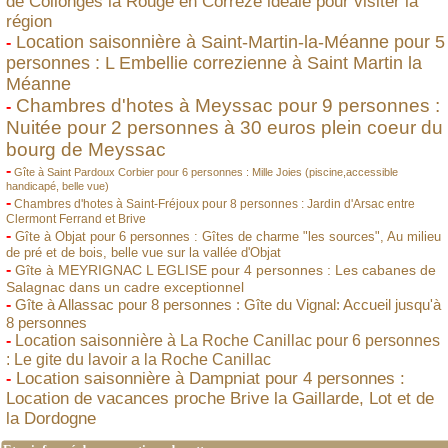
de Collonges la Rouge en Corrèze idéale pour visiter la
région
Location saisonnière à Saint-Martin-la-Méanne pour 5
-
personnes : L Embellie correzienne à Saint Martin la
Méanne
Chambres d'hotes à Meyssac pour 9 personnes :
-
Nuitée pour 2 personnes à 30 euros plein coeur du
bourg de Meyssac
-
Gîte à Saint Pardoux Corbier pour 6 personnes : Mille Joies (piscine,accessible
handicapé, belle vue)
-
Chambres d'hotes à Saint-Fréjoux pour 8 personnes : Jardin d'Arsac entre
Clermont Ferrand et Brive
-
Gîte à Objat pour 6 personnes : Gîtes de charme "les sources", Au milieu
de pré et de bois, belle vue sur la vallée d'Objat
-
Gîte à MEYRIGNAC L EGLISE pour 4 personnes : Les cabanes de
Salagnac dans un cadre exceptionnel
-
Gîte à Allassac pour 8 personnes : Gîte du Vignal: Accueil jusqu'à
8 personnes
-
Location saisonnière à La Roche Canillac pour 6 personnes
: Le gite du lavoir a la Roche Canillac
Location saisonnière à Dampniat pour 4 personnes :
-
Location de vacances proche Brive la Gaillarde, Lot et de
la Dordogne