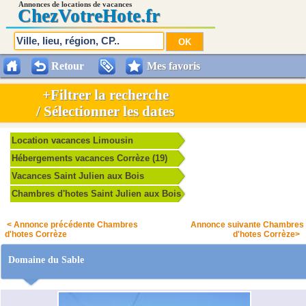
Annonces de locations de vacances
Chez
VotreHote.fr
Retour
Mes favoris
+Filtrer la recherche
/ Sélectionner les dates
Location vacances Limousin
Hébergements vacances Corrèze (19)
Vacances Saint Julien aux Bois
Chambres d'hotes Saint Julien aux Bois
< Annonce précédente Chambres
Annonce suivante Chambres
d'hotes Corrèze
d'hotes Corrèze>
Domaine du Sable