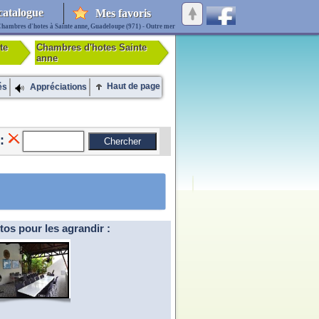
catalogue
Mes favoris
hambres d'hotes à Sainte anne, Guadeloupe (971) - Outre mer
te
Chambres d'hotes Sainte
anne
Haut de page
és
Appréciations
:
tos pour les agrandir :