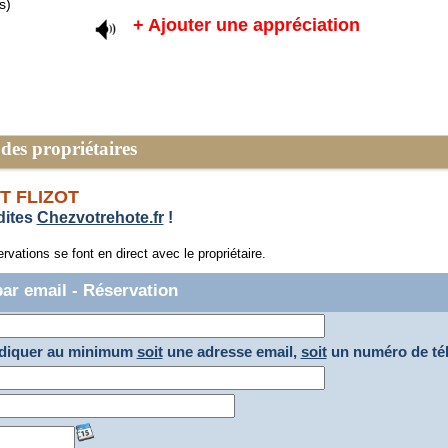
s)
+ Ajouter une appréciation
des propriétaires
NT FLIZOT
dites
Chezvotrehote.fr
!
vations se font en direct avec le propriétaire.
par email - Réservation
indiquer au minimum
soit
une adresse email,
soit
un numéro de té