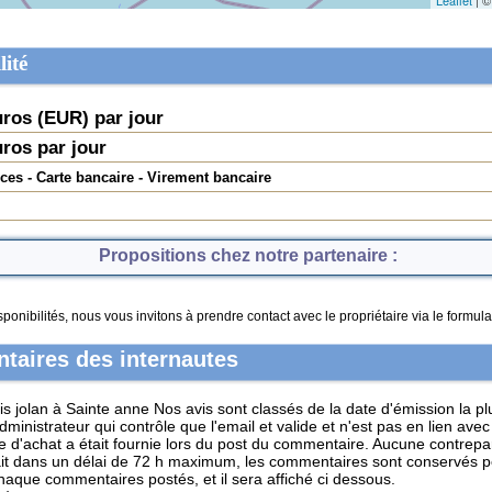
Leaflet
| ©
lité
ros (
EUR
) par jour
ros par jour
ces - Carte bancaire - Virement bancaire
Propositions chez notre partenaire :
onibilités, nous vous invitons à prendre contact avec le propriétaire via le formu
taires des internautes
s jolan à Sainte anne
Nos avis sont classés de la date d'émission la p
istrateur qui contrôle que l'email et valide et n'est pas en lien avec le
e d'achat a était fournie lors du post du commentaire. Aucune contrepar
fait dans un délai de 72 h maximum, les commentaires sont conservés 
chaque commentaires postés, et il sera affiché ci dessous.