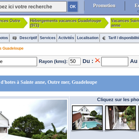
Promotion
E
C
nces Outre
Hébergements vacances Guadeloupe
Vacances Sain
(971)
anne
otos
Services
Activités
Localisation
Tarif / disponibilit
Descriptif
s Guadeloupe
Du :
Au 
Rayon (kms):
s d'hotes à Sainte anne, Outre mer, Guadeloupe
Cliquez sur les pho