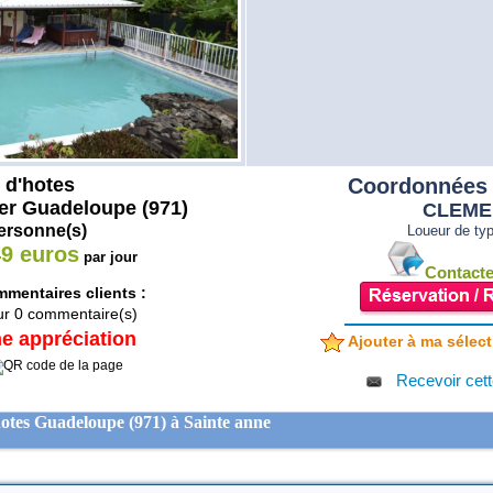
d'hotes
Coordonnées 
er Guadeloupe (971)
CLEME
ersonne(s)
Loueur de typ
9 euros
par jour
Contacter
mentaires clients :
ur
0
commentaire(s)
e appréciation
Ajouter à ma sélect
Recevoir cett
tes Guadeloupe (971) à Sainte anne