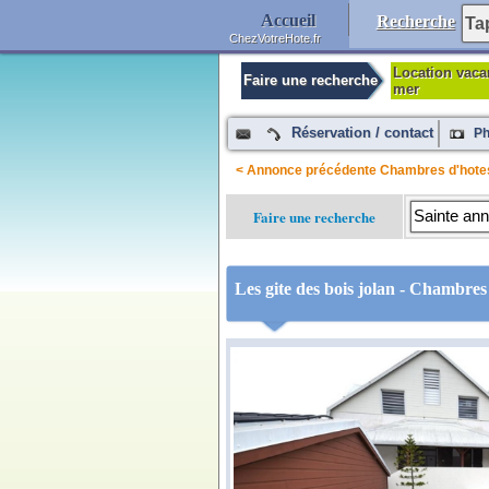
Accueil
Recherche
ChezVotreHote.fr
Location vaca
Faire une recherche
mer
Réservation / contact
Ph
< Annonce précédente Chambres d'hote
Faire une recherche
Les gite des bois jolan - Chambre