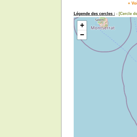
+ Vo
Légende des cercles :
- [Cercle 
+
−