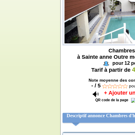
Chambres 
à Sainte anne Outre m
pour 12 p
4
Tarif à partir de
Note moyenne des com
-
/
5
po
+ Ajouter un
QR code de la page
Descriptif annonce Chambres d'ho