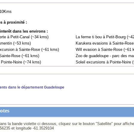
à 10Kms
es à proximité :
interêt dans les environs :
erte à Petit-Canal (~34 kms)
La ferme ti bou à Petit-Bourg (~4
amentin (~53 kms)
Karukera evasions à Sainte-Rose
cursion à Sainte-Rose (~61 kms)
Will evasion à Sainte-Rose (~61 
ainte-Rose (~61 kms)
Zoo de guadeloupe - parc des ma
 Pointe-Noire (~74 kms)
Soleil excursions à Pointe-Noire 
ents dans le département Guadeloupe
otes
ans la bande violette ci dessous, cliquez sur le bouton "Satellite" pour affich
56235
et longitude
-61.3529104