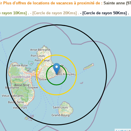
ir Plus d'offres de locations de vacances à proximité de :
Sainte anne (97
de rayon 10Kms] .
- [Cercle de rayon 20Kms] .
- [Cercle de rayon 50Kms] .