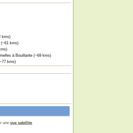
2 kms)
 (~61 kms)
kms)
melles à Bouillante (~69 kms)
(~77 kms)
er une
vue satellite
.