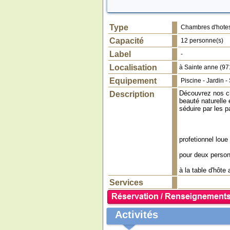
Type
Chambres d'hote
Capacité
12 personne(s)
Label
-
Localisation
à
Sainte anne
(
97
Equipement
Piscine
-
Jardin
-
Découvrez nos cha
Description
beauté naturelle 
séduire par les 
profetionnel loue
pour deux personn
à la table d'hôte
Services
Activités