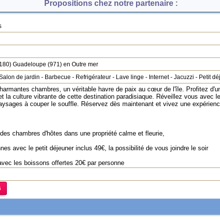
Propositions chez notre partenaire :
s
180
)
Guadeloupe
(971) en Outre mer
Salon de jardin
-
Barbecue
-
Refrigérateur
-
Lave linge
-
Internet
-
Jacuzzi
-
Petit dé
rmantes chambres, un véritable havre de paix au cœur de l'île. Profitez d'un 
et la culture vibrante de cette destination paradisiaque. Réveillez vous avec l
paysages à couper le souffle. Réservez dès maintenant et vivez une expérienc
 des chambres d'hôtes dans une propriété calme et fleurie,
es avec le petit déjeuner inclus 49€, la possibilité de vous joindre le soir
 avec les boissons offertes 20€ par personne