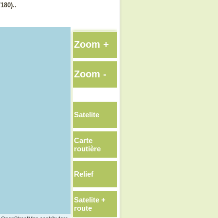
180)..
Zoom +
Zoom -
Satelite
Carte
routière
Relief
Satelite +
route