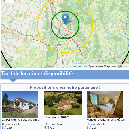
Leaflet
| © OpenStreetMap contributors
Tarif de location / disponibilité
Propositions chez notre partenaire :
Château de SURY
La Parisienne des Amognes
Fonsegre Chambres d'Hôtes
48 avis clients:
111 avis clients:
85 avis clients:
9.4
9.3
9.4
/10
/10
/10