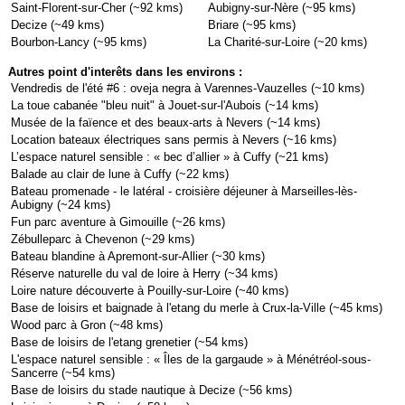
Saint-Florent-sur-Cher (~92 kms)
Aubigny-sur-Nère (~95 kms)
Decize (~49 kms)
Briare (~95 kms)
Bourbon-Lancy (~95 kms)
La Charité-sur-Loire (~20 kms)
Autres point d'interêts dans les environs :
Vendredis de l'été #6 : oveja negra à Varennes-Vauzelles (~10 kms)
La toue cabanée "bleu nuit" à Jouet-sur-l'Aubois (~14 kms)
Musée de la faïence et des beaux-arts à Nevers (~14 kms)
Location bateaux électriques sans permis à Nevers (~16 kms)
L’espace naturel sensible : « bec d’allier » à Cuffy (~21 kms)
Balade au clair de lune à Cuffy (~22 kms)
Bateau promenade - le latéral - croisière déjeuner à Marseilles-lès-
Aubigny (~24 kms)
Fun parc aventure à Gimouille (~26 kms)
Zébulleparc à Chevenon (~29 kms)
Bateau blandine à Apremont-sur-Allier (~30 kms)
Réserve naturelle du val de loire à Herry (~34 kms)
Loire nature découverte à Pouilly-sur-Loire (~40 kms)
Base de loisirs et baignade à l'etang du merle à Crux-la-Ville (~45 kms)
Wood parc à Gron (~48 kms)
Base de loisirs de l'etang grenetier (~54 kms)
L'espace naturel sensible : « Îles de la gargaude » à Ménétréol-sous-
Sancerre (~54 kms)
Base de loisirs du stade nautique à Decize (~56 kms)