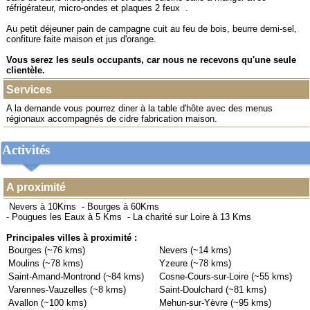
réfrigérateur, micro-ondes et plaques 2 feux .
Au petit déjeuner pain de campagne cuit au feu de bois, beurre demi-sel,
confiture faite maison et jus d'orange.
Vous serez les seuls occupants, car nous ne recevons qu'une seule
clientèle.
Services
A la demande vous pourrez diner à la table d'hôte avec des menus
régionaux accompagnés de cidre fabrication maison.
Activités
A proximité
Nevers à 10Kms
-
Bourges à 60Kms
-
Pougues les Eaux à 5 Kms
-
La charité sur Loire à 13 Kms
Principales villes à proximité :
Bourges (~76 kms)
Nevers (~14 kms)
Moulins (~78 kms)
Yzeure (~78 kms)
Saint-Amand-Montrond (~84 kms)
Cosne-Cours-sur-Loire (~55 kms)
Varennes-Vauzelles (~8 kms)
Saint-Doulchard (~81 kms)
Avallon (~100 kms)
Mehun-sur-Yèvre (~95 kms)