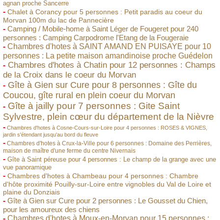
agnan proche Sancerre
-
Chalet à Corancy pour 5 personnes : Petit paradis au coeur du
Morvan 100m du lac de Pannecière
-
Camping / Mobile-home à Saint Léger de Fougeret pour 240
personnes : Camping Carpodrome l'Etang de la Fougeraie
-
Chambres d'hotes à SAINT AMAND EN PUISAYE pour 10
personnes : La petite maison amandinoise proche Guédelon
Chambres d'hotes à Chatin pour 12 personnes : Champs
-
de la Croix dans le coeur du Morvan
Gîte à Gien sur Cure pour 8 personnes : Gîte du
-
Coucou, gîte rural en plein coeur du Morvan
Gîte à jailly pour 7 personnes : Gite Saint
-
Sylvestre, plein cœur du département de la Nièvre
-
Chambres d'hotes à Cosne-Cours-sur-Loire pour 4 personnes : ROSES & VIGNES,
jardin s'étendant jusqu'au bord du fleuve
-
Chambres d'hotes à Crux-la-Ville pour 6 personnes : Domaine des Perrières,
maison de maître d'une ferme du centre Nivernais
-
Gîte à Saint péreuse pour 4 personnes : Le champ de la grange avec une
vue panoramique
-
Chambres d'hotes à Chambeau pour 4 personnes : Chambre
d'hôte proximité Pouilly-sur-Loire entre vignobles du Val de Loire et
plaine du Donziais
-
Gîte à Gien sur Cure pour 2 personnes : Le Gousset du Chien,
pour les amoureux des chiens
-
Chambres d'hotes à Moux-en-Morvan pour 15 personnes :