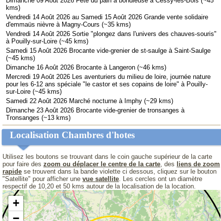
Dimanche 09 Août 2026 Fête du pain à bondieuse à Cessy-les-Bois (~45
kms)
Vendredi 14 Août 2026 au Samedi 15 Août 2026 Grande vente solidaire
d'emmaüs nièvre à Magny-Cours (~35 kms)
Vendredi 14 Août 2026 Sortie "plongez dans l'univers des chauves-souris"
à Pouilly-sur-Loire (~45 kms)
Samedi 15 Août 2026 Brocante vide-grenier de st-saulge à Saint-Saulge
(~45 kms)
Dimanche 16 Août 2026 Brocante à Langeron (~46 kms)
Mercredi 19 Août 2026 Les aventuriers du milieu de loire, journée nature
pour les 6-12 ans spéciale "le castor et ses copains de loire" à Pouilly-
sur-Loire (~45 kms)
Samedi 22 Août 2026 Marché nocturne à Imphy (~29 kms)
Dimanche 23 Août 2026 Brocante vide-grenier de tronsanges à
Tronsanges (~13 kms)
Localisation Chambres d'hotes
Utilisez les boutons se trouvant dans le coin gauche supérieur de la carte
pour faire des
zoom ou déplacer le centre de la carte
, des
liens de zoom
rapide
se trouvent dans la bande violette ci dessous, cliquez sur le bouton
"Satellite" pour afficher une
vue satellite
. Les cercles ont un diamètre
respectif de 10,20 et 50 kms autour de la localisation de la location.
+
−