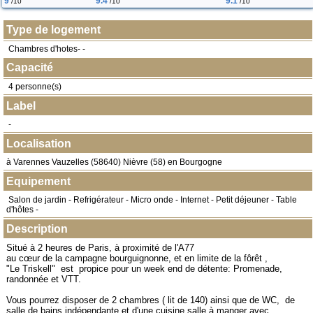
9
9.4
9.1
/10
/10
/10
Type de logement
Chambres d'hotes- -
Capacité
4 personne(s)
Label
-
Localisation
à
Varennes Vauzelles
(
58640
) Nièvre (58) en
Bourgogne
Equipement
Salon de jardin - Refrigérateur - Micro onde - Internet - Petit déjeuner - Table
d'hôtes -
Description
Situé à 2 heures de Paris, à proximité de l'A77
au cœur de la campagne bourguignonne, et en limite de la fôrêt ,
"Le Triskell" est propice pour un week end de détente: Promenade,
randonnée et VTT.
Vous pourrez disposer de 2 chambres ( lit de 140) ainsi que de WC, de
salle de bains indépendante et d'une cuisine salle à manger avec