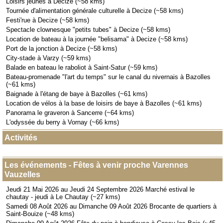
Loisirs jeunes à Decize (~58 kms)
Tournée d'alimentation générale culturelle à Decize (~58 kms)
Festi'rue à Decize (~58 kms)
Spectacle clownesque "petits tubes" à Decize (~58 kms)
Location de bateau à la journée "belisama" à Decize (~58 kms)
Port de la jonction à Decize (~58 kms)
City-stade à Varzy (~59 kms)
Balade en bateau le raboliot à Saint-Satur (~59 kms)
Bateau-promenade "l'art du temps" sur le canal du nivernais à Bazolles
(~61 kms)
Baignade à l'étang de baye à Bazolles (~61 kms)
Location de vélos à la base de loisirs de baye à Bazolles (~61 kms)
Panorama le graveron à Sancerre (~64 kms)
L'odyssée du berry à Vornay (~66 kms)
Activités
Les événements - Fêtes à venir proche Varennes
Vauzelles
Jeudi 21 Mai 2026 au Jeudi 24 Septembre 2026 Marché estival le
chautay - jeudi à Le Chautay (~27 kms)
Samedi 08 Août 2026 au Dimanche 09 Août 2026 Brocante de quartiers à
Saint-Bouize (~48 kms)