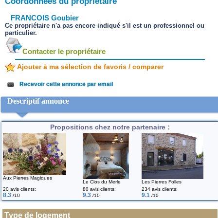
Coordonnées du propriétaire
FRANCOIS Goubier
Ce propriétaire n'a pas encore indiqué s'il est un professionnel ou
particulier.
Contacter le propriétaire
Ajouter à ma sélection de favoris / comparer
Recevoir cette annonce par email
Descriptif annonce
Propositions chez notre partenaire :
Aux Pierres Magiques
Le Clos du Merle
Les Pierres Folles
20 avis clients:
80 avis clients:
234 avis clients:
8.3
9.3
9.1
/10
/10
/10
Type de logement