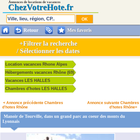
Annonces de locations de vacances
Chez
VotreHote.fr
Retour
Mes favoris
+Filtrer la recherche
/ Sélectionner les dates
Location vacances Rhone Alpes
Hébergements vacances Rhône (69)
Vacances LES HALLES
Chambres d'hotes LES HALLES
< Annonce précédente Chambres
Annonce suivante Chambres
d'hotes Rhône
d'hotes Rhône>
Manoir de Tourville, dans un grand parc au coeur des monts du
Lyonnais