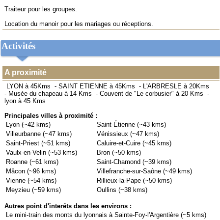
Traiteur pour les groupes.
Location du manoir pour les mariages ou réceptions.
Activités
A proximité
LYON à 45Kms
-
SAINT ETIENNE à 45Kms
-
L'ARBRESLE à 20Kms
-
Musée du chapeau à 14 Kms
-
Couvent de "Le corbusier" à 20 Kms
-
lyon à 45 Kms
Principales villes à proximité :
Lyon (~42 kms)
Saint-Étienne (~43 kms)
Villeurbanne (~47 kms)
Vénissieux (~47 kms)
Saint-Priest (~51 kms)
Caluire-et-Cuire (~45 kms)
Vaulx-en-Velin (~53 kms)
Bron (~50 kms)
Roanne (~61 kms)
Saint-Chamond (~39 kms)
Mâcon (~96 kms)
Villefranche-sur-Saône (~49 kms)
Vienne (~54 kms)
Rillieux-la-Pape (~50 kms)
Meyzieu (~59 kms)
Oullins (~38 kms)
Autres point d'interêts dans les environs :
Le mini-train des monts du lyonnais à Sainte-Foy-l'Argentière (~5 kms)