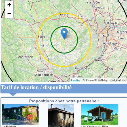
+
−
Leaflet
| © OpenStreetMap contributors
Tarif de location / disponibilité
Propositions chez notre partenaire :
La Ferriere
Les Chalets du Piou