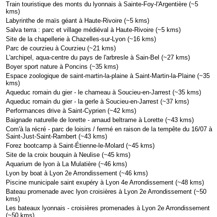
Train touristique des monts du lyonnais à Sainte-Foy-l'Argentière (~5
kms)
Labyrinthe de maïs géant à Haute-Rivoire (~5 kms)
Salva terra : parc et village médiéval à Haute-Rivoire (~5 kms)
Site de la chapellerie à Chazelles-sur-Lyon (~16 kms)
Parc de courzieu à Courzieu (~21 kms)
L'archipel, aqua-centre du pays de l'arbresle à Sain-Bel (~27 kms)
Boyer sport nature à Poncins (~35 kms)
Espace zoologique de saint-martin-la-plaine à Saint-Martin-la-Plaine (~35
kms)
Aqueduc romain du gier - le chameau à Soucieu-en-Jarrest (~35 kms)
Aqueduc romain du gier - la gerle à Soucieu-en-Jarrest (~37 kms)
Performances drive à Saint-Cyprien (~42 kms)
Baignade naturelle de lorette - arnaud beltrame à Lorette (~43 kms)
Com'à la récré - parc de loisirs / fermé en raison de la tempête du 16/07 à
Saint-Just-Saint-Rambert (~43 kms)
Forez bootcamp à Saint-Étienne-le-Molard (~45 kms)
Site de la croix bouquin à Neulise (~45 kms)
Aquarium de lyon à La Mulatière (~46 kms)
Lyon by boat à Lyon 2e Arrondissement (~46 kms)
Piscine municipale saint exupéry à Lyon 4e Arrondissement (~48 kms)
Bateau promenade avec lyon croisières à Lyon 2e Arrondissement (~50
kms)
Les bateaux lyonnais - croisières promenades à Lyon 2e Arrondissement
(~50 kms)