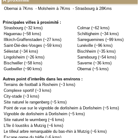
Obernai à 7Kms
-
Molsheim à 7Kms
-
Strasbourg à 28Kms
Principales villes à proximité :
Strasbourg (~32 kms)
Colmar (~62 kms)
Haguenau (~58 kms)
Schiltigheim (~34 kms)
Illkirch-Graffenstaden (~27 kms)
Sarreguemines (~99 kms)
Saint-Dié-des-Vosges (~59 kms)
Lunéville (~96 kms)
Sélestat (~34 kms)
Bischheim (~35 kms)
Lingolsheim (~26 kms)
Sarrebourg (~54 kms)
Bischwiller (~58 kms)
Saverne (~36 kms)
Guebwiller (~90 kms)
Obernai (~5 kms)
Autres point d'interêts dans les environs :
Terrains de football à Rosheim (~3 kms)
Complexe sportif (~3 kms)
City-stade (~3 kms)
Site naturel le rangenberg (~5 kms)
Point de vue sur le vignoble de dorlisheim à Dorlisheim (~5 kms)
Vignoble de dorlisheim à Dorlisheim (~5 kms)
Site naturel le wurmberg (~6 kms)
L'île ô loustiks à Mutzig (~6 kms)
Le tilleul arbre remarquable du bas-rhin à Mutzig (~6 kms)
Escape game du trèfle (~6 kms)