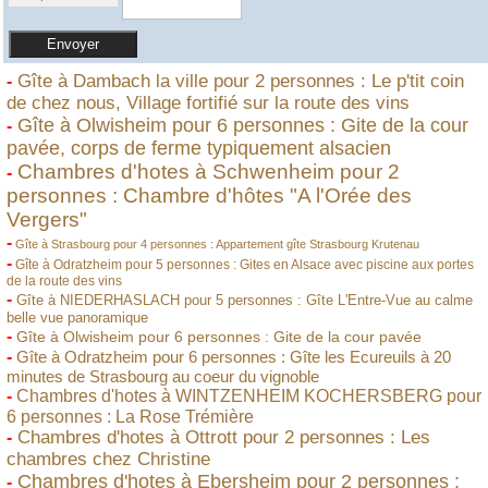
Gîte à Dambach la ville pour 2 personnes : Le p'tit coin
-
de chez nous, Village fortifié sur la route des vins
Gîte à Olwisheim pour 6 personnes : Gite de la cour
-
pavée, corps de ferme typiquement alsacien
Chambres d'hotes à Schwenheim pour 2
-
personnes : Chambre d'hôtes "A l'Orée des
Vergers"
-
Gîte à Strasbourg pour 4 personnes : Appartement gîte Strasbourg Krutenau
-
Gîte à Odratzheim pour 5 personnes : Gites en Alsace avec piscine aux portes
de la route des vins
-
Gîte à NIEDERHASLACH pour 5 personnes : Gîte L'Entre-Vue au calme
belle vue panoramique
-
Gîte à Olwisheim pour 6 personnes : Gite de la cour pavée
-
Gîte à Odratzheim pour 6 personnes : Gîte les Ecureuils à 20
minutes de Strasbourg au coeur du vignoble
-
Chambres d'hotes à WINTZENHEIM KOCHERSBERG pour
6 personnes : La Rose Trémière
Chambres d'hotes à Ottrott pour 2 personnes : Les
-
chambres chez Christine
Chambres d'hotes à Ebersheim pour 2 personnes :
-