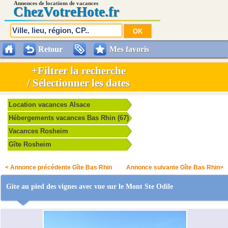
Annonces de locations de vacances
Chez
VotreHote.fr
Retour
Mes favoris
+Filtrer la recherche
/ Sélectionner les dates
Location vacances Alsace
Hébergements vacances Bas Rhin (67)
Vacances Rosheim
Gîte Rosheim
< Annonce précédente Gîte Bas Rhin
Annonce suivante Gîte Bas Rhin>
Gite au pied des vignes avec vue sur le Mont Ste Odile