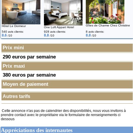
Gîtes de Charme Chez Christine
Hôtel Le Dormeur
One Loft Appart Hotel
540 avis clients:
928 avis clients:
8 avis clients:
8.6
8.8
8.8
/10
/10
/10
Prix mini
290 euros par semaine
Prix maxi
380 euros par semaine
Moyen de paiement
Autres tarifs
Cette annonce n'as pas de calendrier des disponibilités, nous vous invitons à
prendre contact avec le propriétaire via le formulaire de renseignements ci
dessous
Appréciations des internautes