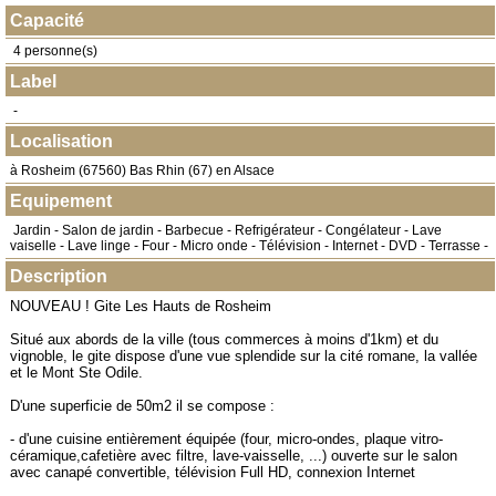
Capacité
4 personne(s)
Label
-
Localisation
à
Rosheim
(
67560
) Bas Rhin (67) en
Alsace
Equipement
Jardin - Salon de jardin - Barbecue - Refrigérateur - Congélateur - Lave
vaiselle - Lave linge - Four - Micro onde - Télévision - Internet - DVD - Terrasse -
Description
NOUVEAU ! Gite Les Hauts de Rosheim
Situé aux abords de la ville (tous commerces à moins d'1km) et du
vignoble, le gite dispose d'une vue splendide sur la cité romane, la vallée
et le Mont Ste Odile.
D'une superficie de 50m2 il se compose :
- d'une cuisine entièrement équipée (four, micro-ondes, plaque vitro-
céramique,cafetière avec filtre, lave-vaisselle, ...) ouverte sur le salon
avec canapé convertible, télévision Full HD, connexion Internet