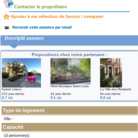
Contacter le propriétaire
Ajouter à ma sélection de favoris / comparer
Recevoir cette annonce par email
Descriptif annonce
Propositions chez notre partenaire :
Hôtel Boutique Saint-Louis
Kyriad Lisieux
La Villa des Remparts
374 avis clients:
24 avis clients:
94 avis clients:
8.7
9.1
8.8
/10
/10
/10
Type de logement
Gîte- -
Capacité
10 personne(s)