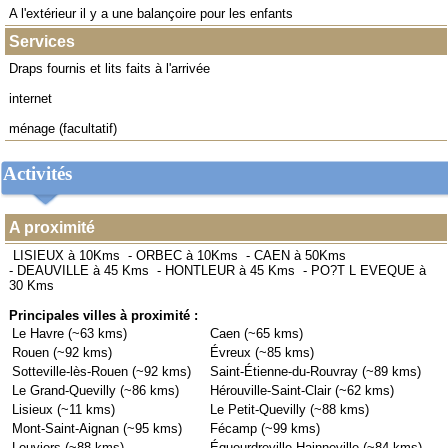
A l'extérieur il y a une balançoire pour les enfants
Services
Draps fournis et lits faits à l'arrivée
internet
ménage (facultatif)
Activités
A proximité
LISIEUX à 10Kms
-
ORBEC à 10Kms
-
CAEN à 50Kms
-
DEAUVILLE à 45 Kms
-
HONTLEUR à 45 Kms
-
PO?T L EVEQUE à
30 Kms
Principales villes à proximité :
Le Havre (~63 kms)
Caen (~65 kms)
Rouen (~92 kms)
Évreux (~85 kms)
Sotteville-lès-Rouen (~92 kms)
Saint-Étienne-du-Rouvray (~89 kms)
Le Grand-Quevilly (~86 kms)
Hérouville-Saint-Clair (~62 kms)
Lisieux (~11 kms)
Le Petit-Quevilly (~88 kms)
Mont-Saint-Aignan (~95 kms)
Fécamp (~99 kms)
Louviers (~88 kms)
Équeurdreville-Hainneville (~84 kms)