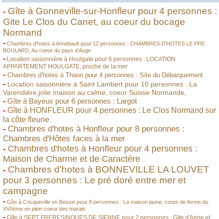
Gîte à Gonneville-sur-Honfleur pour 4 personnes :
-
Gite Le Clos du Canet, au coeur du bocage
Normand
-
Chambres d'hotes à Annebault pour 12 personnes : CHAMBRES D'HOTES LE PRE
BOULARD, Au coeur du pays d'Auge
-
Location saisonnière à Houlgate pour 6 personnes : LOCATION
APPARTEMENT HOULGATE, proche de la mer
-
Chambres d'hotes à Thaon pour 4 personnes : Site du Débarquement
-
Location saisonnière à Saint Lambert pour 10 personnes : La
Varendière,jolie maison au calme, coeur Suisse Normande,
-
Gîte à Bayeux pour 6 personnes : Largot
-
Gîte à HONFLEUR pour 4 personnes : Le Clos Normand sur
la côte fleurie
Chambres d'hotes à Honfleur pour 8 personnes :
-
Chambres d'Hôtes faces à la mer
Chambres d'hotes à Honfleur pour 4 personnes :
-
Maison de Charme et de Caractère
Chambres d'hotes à BONNEVILLE LA LOUVET
-
pour 3 personnes : Le pré doré entre mer et
campagne
-
Gîte à Cricqueville en Bessin pour 8 personnes : La maison jaune, corps de ferme du
XVIIéme en plein coeur des marais
-
Gîte à SEPT FRERES/NOUES DE SIENNE pour 2 personnes : Gïte d'Anne et