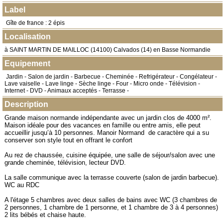
Label
Gîte de france : 2 épis
Localisation
à
SAINT MARTIN DE MAILLOC
(
14100
) Calvados (14) en
Basse Normandie
Equipement
Jardin - Salon de jardin - Barbecue - Cheminée - Refrigérateur - Congélateur -
Lave vaiselle - Lave linge - Sèche linge - Four - Micro onde - Télévision -
Internet - DVD - Animaux acceptés - Terrasse -
Description
Grande maison normande indépendante avec un jardin clos de 4000 m².
Maison idéale pour des vacances en famille ou entre amis, elle peut
accueillir jusqu’à 10 personnes. Manoir Normand de caractère qui a su
conserver son style tout en offrant le confort
Au rez de chaussée, cuisine équipée, une salle de séjour/salon avec une
grande cheminée, télévision, lecteur DVD.
La salle communique avec la terrasse couverte (salon de jardin barbecue).
WC au RDC
A l'étage 5 chambres avec deux salles de bains avec WC (3 chambres de
2 personnes, 1 chambre de 1 personne, et 1 chambre de 3 à 4 personnes)
2 lits bébés et chaise haute.