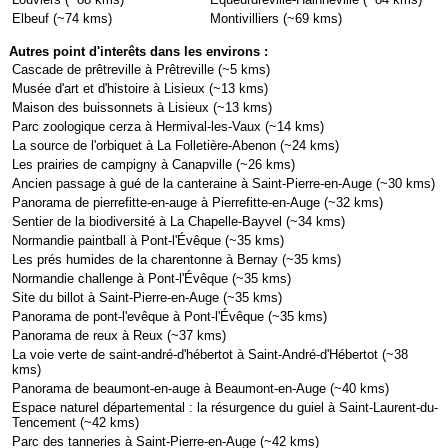
Elbeuf (~74 kms)
Montivilliers (~69 kms)
Autres point d'interêts dans les environs :
Cascade de prêtreville à Prêtreville (~5 kms)
Musée d'art et d'histoire à Lisieux (~13 kms)
Maison des buissonnets à Lisieux (~13 kms)
Parc zoologique cerza à Hermival-les-Vaux (~14 kms)
La source de l'orbiquet à La Folletière-Abenon (~24 kms)
Les prairies de campigny à Canapville (~26 kms)
Ancien passage à gué de la canteraine à Saint-Pierre-en-Auge (~30 kms)
Panorama de pierrefitte-en-auge à Pierrefitte-en-Auge (~32 kms)
Sentier de la biodiversité à La Chapelle-Bayvel (~34 kms)
Normandie paintball à Pont-l'Évêque (~35 kms)
Les prés humides de la charentonne à Bernay (~35 kms)
Normandie challenge à Pont-l'Évêque (~35 kms)
Site du billot à Saint-Pierre-en-Auge (~35 kms)
Panorama de pont-l'evêque à Pont-l'Évêque (~35 kms)
Panorama de reux à Reux (~37 kms)
La voie verte de saint-andré-d'hébertot à Saint-André-d'Hébertot (~38
kms)
Panorama de beaumont-en-auge à Beaumont-en-Auge (~40 kms)
Espace naturel départemental : la résurgence du guiel à Saint-Laurent-du-
Tencement (~42 kms)
Parc des tanneries à Saint-Pierre-en-Auge (~42 kms)