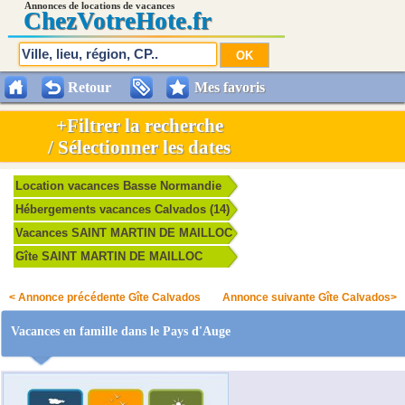
Annonces de locations de vacances
Chez
VotreHote.fr
Retour
Mes favoris
+Filtrer la recherche
/ Sélectionner les dates
Location vacances Basse Normandie
Hébergements vacances Calvados (14)
Vacances SAINT MARTIN DE MAILLOC
Gîte SAINT MARTIN DE MAILLOC
< Annonce précédente Gîte Calvados
Annonce suivante Gîte Calvados>
Vacances en famille dans le Pays d'Auge