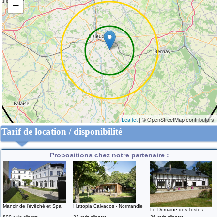
−
Leaflet
| © OpenStreetMap contributors
Tarif de location / disponibilité
Propositions chez notre partenaire :
Manoir de l'évêché et Spa
Huttopia Calvados - Normandie
Le Domaine des Tostes
800 avis clients:
32 avis clients:
36 avis clients: