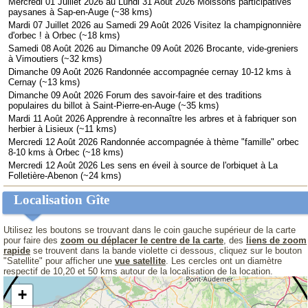
Mercredi 01 Juillet 2026 au Lundi 31 Août 2026 Moissons participatives
paysanes à Sap-en-Auge (~38 kms)
Mardi 07 Juillet 2026 au Samedi 29 Août 2026 Visitez la champignonnière
d'orbec ! à Orbec (~18 kms)
Samedi 08 Août 2026 au Dimanche 09 Août 2026 Brocante, vide-greniers
à Vimoutiers (~32 kms)
Dimanche 09 Août 2026 Randonnée accompagnée cernay 10-12 kms à
Cernay (~13 kms)
Dimanche 09 Août 2026 Forum des savoir-faire et des traditions
populaires du billot à Saint-Pierre-en-Auge (~35 kms)
Mardi 11 Août 2026 Apprendre à reconnaître les arbres et à fabriquer son
herbier à Lisieux (~11 kms)
Mercredi 12 Août 2026 Randonnée accompagnée à thème "famille" orbec
8-10 kms à Orbec (~18 kms)
Mercredi 12 Août 2026 Les sens en éveil à source de l'orbiquet à La
Folletière-Abenon (~24 kms)
Localisation Gîte
Utilisez les boutons se trouvant dans le coin gauche supérieur de la carte
pour faire des
zoom ou déplacer le centre de la carte
, des
liens de zoom
rapide
se trouvent dans la bande violette ci dessous, cliquez sur le bouton
"Satellite" pour afficher une
vue satellite
. Les cercles ont un diamètre
respectif de 10,20 et 50 kms autour de la localisation de la location.
+