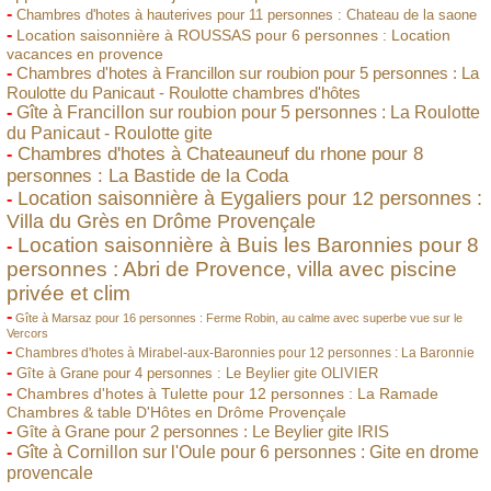
-
Chambres d'hotes à hauterives pour 11 personnes : Chateau de la saone
-
Location saisonnière à ROUSSAS pour 6 personnes : Location
vacances en provence
-
Chambres d'hotes à Francillon sur roubion pour 5 personnes : La
Roulotte du Panicaut - Roulotte chambres d'hôtes
-
Gîte à Francillon sur roubion pour 5 personnes : La Roulotte
du Panicaut - Roulotte gite
Chambres d'hotes à Chateauneuf du rhone pour 8
-
personnes : La Bastide de la Coda
Location saisonnière à Eygaliers pour 12 personnes :
-
Villa du Grès en Drôme Provençale
Location saisonnière à Buis les Baronnies pour 8
-
personnes : Abri de Provence, villa avec piscine
privée et clim
-
Gîte à Marsaz pour 16 personnes : Ferme Robin, au calme avec superbe vue sur le
Vercors
-
Chambres d'hotes à Mirabel-aux-Baronnies pour 12 personnes : La Baronnie
-
Gîte à Grane pour 4 personnes : Le Beylier gite OLIVIER
-
Chambres d'hotes à Tulette pour 12 personnes : La Ramade
Chambres & table D'Hôtes en Drôme Provençale
-
Gîte à Grane pour 2 personnes : Le Beylier gite IRIS
-
Gîte à Cornillon sur l'Oule pour 6 personnes : Gite en drome
provencale