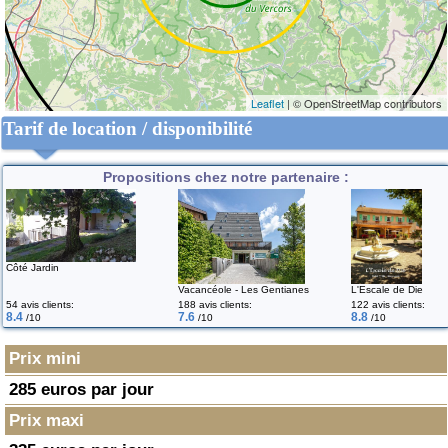
Leaflet
| © OpenStreetMap contributors
Tarif de location / disponibilité
Propositions chez notre partenaire :
Côté Jardin
Vacancéole - Les Gentianes
L'Escale de Die
54 avis clients:
188 avis clients:
122 avis clients:
8.4
7.6
8.8
/10
/10
/10
Prix mini
285 euros par jour
Prix maxi