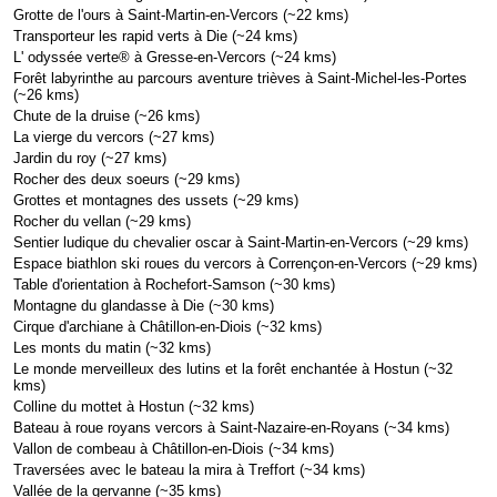
Grotte de l'ours à Saint-Martin-en-Vercors (~22 kms)
Transporteur les rapid verts à Die (~24 kms)
L' odyssée verte® à Gresse-en-Vercors (~24 kms)
Forêt labyrinthe au parcours aventure trièves à Saint-Michel-les-Portes
(~26 kms)
Chute de la druise (~26 kms)
La vierge du vercors (~27 kms)
Jardin du roy (~27 kms)
Rocher des deux soeurs (~29 kms)
Grottes et montagnes des ussets (~29 kms)
Rocher du vellan (~29 kms)
Sentier ludique du chevalier oscar à Saint-Martin-en-Vercors (~29 kms)
Espace biathlon ski roues du vercors à Corrençon-en-Vercors (~29 kms)
Table d'orientation à Rochefort-Samson (~30 kms)
Montagne du glandasse à Die (~30 kms)
Cirque d'archiane à Châtillon-en-Diois (~32 kms)
Les monts du matin (~32 kms)
Le monde merveilleux des lutins et la forêt enchantée à Hostun (~32
kms)
Colline du mottet à Hostun (~32 kms)
Bateau à roue royans vercors à Saint-Nazaire-en-Royans (~34 kms)
Vallon de combeau à Châtillon-en-Diois (~34 kms)
Traversées avec le bateau la mira à Treffort (~34 kms)
Vallée de la gervanne (~35 kms)