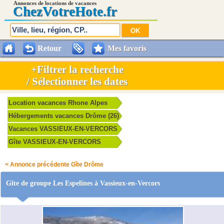
Annonces de locations de vacances
Chez
VotreHote.fr
Retour
Mes favoris
+Filtrer la recherche
/ Sélectionner les dates
Location vacances Rhone Alpes
Hébergements vacances Drôme (26)
Vacances VASSIEUX-EN-VERCORS
Gîte VASSIEUX-EN-VERCORS
< Annonce précédente Gîte Drôme
Gîte de groupe Les Espelines à Vassieux-en-Vercors