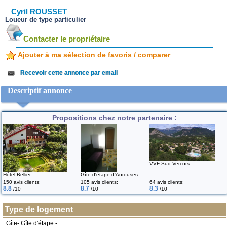
Cyril ROUSSET
Loueur de type particulier
Contacter le propriétaire
Ajouter à ma sélection de favoris / comparer
Recevoir cette annonce par email
Descriptif annonce
Propositions chez notre partenaire :
VVF Sud Vercors
Hôtel Bellier
Gîte d'étape d'Aurouses
150 avis clients:
105 avis clients:
64 avis clients:
8.8
8.7
8.3
/10
/10
/10
Type de logement
Gîte- Gîte d'étape -