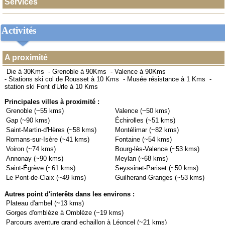
Services
Activités
A proximité
Die à 30Kms
-
Grenoble à 90Kms
-
Valence à 90Kms
-
Stations ski col de Rousset à 10 Kms
-
Musée résistance à 1 Kms
-
station ski Font d'Urle à 10 Kms
Principales villes à proximité :
Grenoble (~55 kms)
Valence (~50 kms)
Gap (~90 kms)
Échirolles (~51 kms)
Saint-Martin-d'Hères (~58 kms)
Montélimar (~82 kms)
Romans-sur-Isère (~41 kms)
Fontaine (~54 kms)
Voiron (~74 kms)
Bourg-lès-Valence (~53 kms)
Annonay (~90 kms)
Meylan (~68 kms)
Saint-Égrève (~61 kms)
Seyssinet-Pariset (~50 kms)
Le Pont-de-Claix (~49 kms)
Guilherand-Granges (~53 kms)
Autres point d'interêts dans les environs :
Plateau d'ambel (~13 kms)
Gorges d'omblèze à Omblèze (~19 kms)
Parcours aventure grand echaillon à Léoncel (~21 kms)