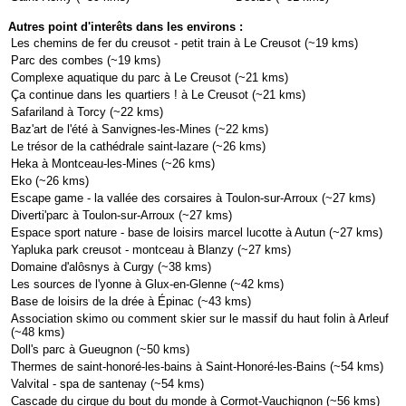
Autres point d'interêts dans les environs :
Les chemins de fer du creusot - petit train à Le Creusot (~19 kms)
Parc des combes (~19 kms)
Complexe aquatique du parc à Le Creusot (~21 kms)
Ça continue dans les quartiers ! à Le Creusot (~21 kms)
Safariland à Torcy (~22 kms)
Baz'art de l'été à Sanvignes-les-Mines (~22 kms)
Le trésor de la cathédrale saint-lazare (~26 kms)
Heka à Montceau-les-Mines (~26 kms)
Eko (~26 kms)
Escape game - la vallée des corsaires à Toulon-sur-Arroux (~27 kms)
Diverti'parc à Toulon-sur-Arroux (~27 kms)
Espace sport nature - base de loisirs marcel lucotte à Autun (~27 kms)
Yapluka park creusot - montceau à Blanzy (~27 kms)
Domaine d'alôsnys à Curgy (~38 kms)
Les sources de l'yonne à Glux-en-Glenne (~42 kms)
Base de loisirs de la drée à Épinac (~43 kms)
Association skimo ou comment skier sur le massif du haut folin à Arleuf
(~48 kms)
Doll's parc à Gueugnon (~50 kms)
Thermes de saint-honoré-les-bains à Saint-Honoré-les-Bains (~54 kms)
Valvital - spa de santenay (~54 kms)
Cascade du cirque du bout du monde à Cormot-Vauchignon (~56 kms)