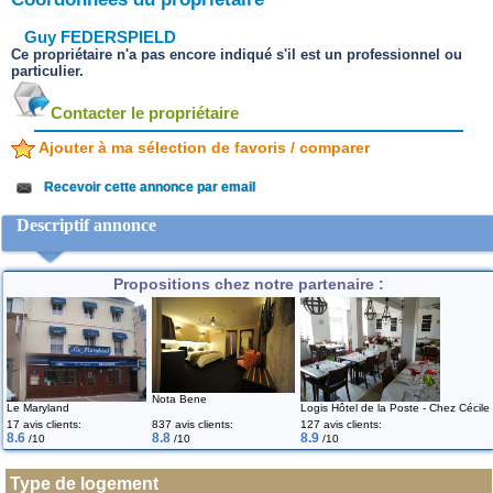
Guy FEDERSPIELD
Ce propriétaire n'a pas encore indiqué s'il est un professionnel ou
particulier.
Contacter le propriétaire
Ajouter à ma sélection de favoris / comparer
Recevoir cette annonce par email
Descriptif annonce
Propositions chez notre partenaire :
Nota Bene
Le Maryland
Logis Hôtel de la Poste - Chez Cécile
17 avis clients:
837 avis clients:
127 avis clients:
8.6
8.8
8.9
/10
/10
/10
Type de logement