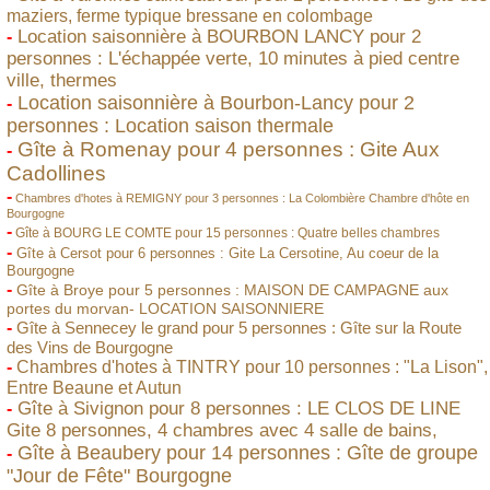
maziers, ferme typique bressane en colombage
Location saisonnière à BOURBON LANCY pour 2
-
personnes : L'échappée verte, 10 minutes à pied centre
ville, thermes
Location saisonnière à Bourbon-Lancy pour 2
-
personnes : Location saison thermale
Gîte à Romenay pour 4 personnes : Gite Aux
-
Cadollines
-
Chambres d'hotes à REMIGNY pour 3 personnes : La Colombière Chambre d'hôte en
Bourgogne
-
Gîte à BOURG LE COMTE pour 15 personnes : Quatre belles chambres
-
Gîte à Cersot pour 6 personnes : Gite La Cersotine, Au coeur de la
Bourgogne
-
Gîte à Broye pour 5 personnes : MAISON DE CAMPAGNE aux
portes du morvan- LOCATION SAISONNIERE
-
Gîte à Sennecey le grand pour 5 personnes : Gîte sur la Route
des Vins de Bourgogne
-
Chambres d'hotes à TINTRY pour 10 personnes : "La Lison",
Entre Beaune et Autun
Gîte à Sivignon pour 8 personnes : LE CLOS DE LINE
-
Gite 8 personnes, 4 chambres avec 4 salle de bains,
Gîte à Beaubery pour 14 personnes : Gîte de groupe
-
"Jour de Fête" Bourgogne