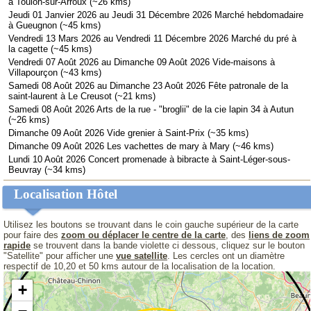
à Toulon-sur-Arroux (~26 kms)
Jeudi 01 Janvier 2026 au Jeudi 31 Décembre 2026 Marché hebdomadaire
à Gueugnon (~45 kms)
Vendredi 13 Mars 2026 au Vendredi 11 Décembre 2026 Marché du pré à
la cagette (~45 kms)
Vendredi 07 Août 2026 au Dimanche 09 Août 2026 Vide-maisons à
Villapourçon (~43 kms)
Samedi 08 Août 2026 au Dimanche 23 Août 2026 Fête patronale de la
saint-laurent à Le Creusot (~21 kms)
Samedi 08 Août 2026 Arts de la rue - "broglii" de la cie lapin 34 à Autun
(~26 kms)
Dimanche 09 Août 2026 Vide grenier à Saint-Prix (~35 kms)
Dimanche 09 Août 2026 Les vachettes de mary à Mary (~46 kms)
Lundi 10 Août 2026 Concert promenade à bibracte à Saint-Léger-sous-
Beuvray (~34 kms)
Localisation Hôtel
Utilisez les boutons se trouvant dans le coin gauche supérieur de la carte
pour faire des
zoom ou déplacer le centre de la carte
, des
liens de zoom
rapide
se trouvent dans la bande violette ci dessous, cliquez sur le bouton
"Satellite" pour afficher une
vue satellite
. Les cercles ont un diamètre
respectif de 10,20 et 50 kms autour de la localisation de la location.
+