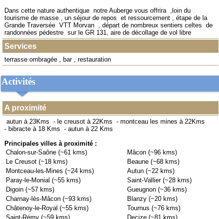
Dans cette nature authentique notre Auberge vous offrira ,loin du
tourisme de masse , un séjour de repos et ressourcement , étape de la
Grande Traversée VTT Morvan , départ de nombreux sentiers celtes de
randonnées pédestre sur le GR 131, aire de décollage de vol libre
Services
terrasse ombragée , bar , restauration
Activités
A proximité
autun à 23Kms
-
le creusot à 22Kms
-
montceau les mines à 22Kms
-
bibracte à 18 Kms
-
autun à 22 Kms
Principales villes à proximité :
Chalon-sur-Saône (~61 kms)
Mâcon (~96 kms)
Le Creusot (~18 kms)
Beaune (~68 kms)
Montceau-les-Mines (~24 kms)
Autun (~22 kms)
Paray-le-Monial (~55 kms)
Saint-Vallier (~28 kms)
Digoin (~57 kms)
Gueugnon (~36 kms)
Charnay-lès-Mâcon (~93 kms)
Blanzy (~20 kms)
Châtenoy-le-Royal (~55 kms)
Tournus (~76 kms)
Saint-Rémy (~59 kms)
Decize (~81 kms)