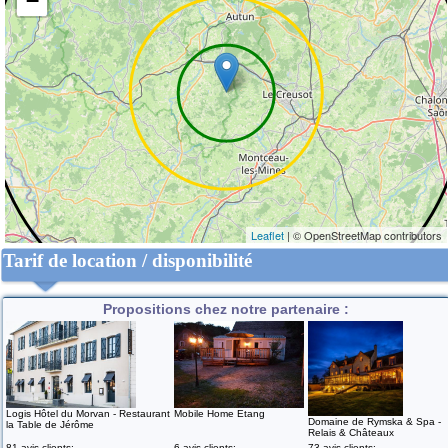
−
Leaflet
| © OpenStreetMap contributors
Tarif de location / disponibilité
Propositions chez notre partenaire :
Logis Hôtel du Morvan - Restaurant
Mobile Home Etang
Domaine de Rymska & Spa -
la Table de Jérôme
Relais & Châteaux
81 avis clients:
6 avis clients:
73 avis clients: