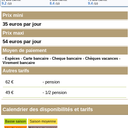
9.2
8.4
9.4
/10
/10
/10
Prix mini
35 euros par jour
Prix maxi
54 euros par jour
Moyen de paiement
- Espèces - Carte bancaire - Cheque bancaire - Chèques vacances -
Virement bancaire
Autres tarifs
62 €
- pension
49 €
- 1/2 pension
Calendrier des disponibilités et tarifs