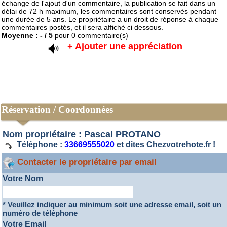
échange de l'ajout d'un commentaire, la publication se fait dans un
délai de 72 h maximum, les commentaires sont conservés pendant
une durée de 5 ans. Le propriétaire a un droit de réponse à chaque
commentaires postés, et il sera affiché ci dessous.
Moyenne :
-
/
5
pour
0
commentaire(s)
+ Ajouter une appréciation
Réservation / Coordonnées
Nom propriétaire : Pascal PROTANO
Téléphone :
33669555020
et dites
Chezvotrehote.fr
!
Contacter le propriétaire par email
Votre Nom
* Veuillez indiquer au minimum
soit
une adresse email,
soit
un
numéro de téléphone
Votre Email