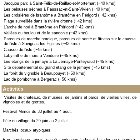
Jacquou parc à Saint-Félix-de-Reillac-et-Mortemart (~40 kms)
Les pelouses sèches à Paussac-et-Saint-Vivien (~40 kms)
Les croisières de brantôme à Brantôme en Périgord (~42 kms)
Plage surveillée dans la rivière dronne (~42 kms)
L'arche de noé à Brantôme en Périgord (~42 kms)
Vallées du boulou et de la sandonie (~42 kms)
Parcours de marche nordique, parcours de santé et fitness sur le causse
de l'isle à Savignac-les-Églises (~43 kms)
Causse de l'isle (~45 kms)
Labyrinthe de maïs à Vendoire (~45 kms)
Les etangs de la jemaye à La Jemaye-Ponteyraud (~45 kms)
Site départemental du grand etang de la jemaye (~45 kms)
La forêt du vignoble à Beaupouyet (~50 kms)
Lac de pombonne à Bergerac (~50 kms)
Activités
Visites de châteaux, de musées, de jardins et parcs, de vieilles villes, de
vignobles et de grottes.
Festival Mimos du 30 juillet au 4 août.
Fête du village du 29 juin au 2 juillet.
Marchés locaux atypiques.
Parc aquatique, tennis, canoë, randonnée à cheval, balades en gabarre à