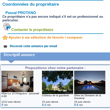
Coordonnées du propriétaire
Pascal PROTANO
Ce propriétaire n'a pas encore indiqué s'il est un professionnel ou
particulier.
Contacter le propriétaire
Ajouter à ma sélection de favoris / comparer
Recevoir cette annonce par email
Descriptif annonce
Propositions chez notre partenaire :
Hôtel Le 15 Périgueux - proximité
Château de la gauderie
Gîtes du Domaine de la
A 89
Gauderie
1213 avis clients:
15 avis clients:
19 avis clients:
9
8.4
8.8
/10
/10
/10