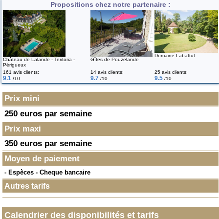
Propositions chez notre partenaire :
Domaine Labattut
Château de Lalande - Teritoria -
Gîtes de Pouzelande
Périgueux
161 avis clients:
14 avis clients:
25 avis clients:
9.1
9.7
9.5
/10
/10
/10
Prix mini
250 euros par semaine
Prix maxi
350 euros par semaine
Moyen de paiement
- Espèces - Cheque bancaire
Autres tarifs
Calendrier des disponibilités et tarifs