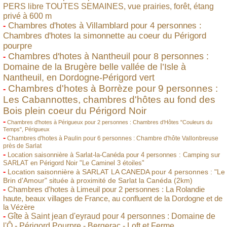
PERS libre TOUTES SEMAINES, vue prairies, forêt, étang
privé à 600 m
Chambres d'hotes à Villamblard pour 4 personnes :
-
Chambres d'hotes la simonnette au coeur du Périgord
pourpre
Chambres d'hotes à Nantheuil pour 8 personnes :
-
Domaine de la Brugère belle vallée de l’Isle à
Nantheuil, en Dordogne-Périgord vert
Chambres d'hotes à Borrèze pour 9 personnes :
-
Les Cabannottes, chambres d'hôtes au fond des
Bois plein coeur du Périgord Noir
-
Chambres d'hotes à Périgueux pour 2 personnes : Chambres d’Hôtes "Couleurs du
Temps", Périgueux
-
Chambres d'hotes à Paulin pour 6 personnes : Chambre d'hôte Vallonbreuse
près de Sarlat
-
Location saisonnière à Sarlat-la-Canéda pour 4 personnes : Camping sur
SARLAT en Périgord Noir "Le Caminel 3 étoiles"
-
Location saisonnière à SARLAT LA CANEDA pour 4 personnes : "Le
Brin d'Amour" située à proximité de Sarlat la Canéda (2km)
-
Chambres d'hotes à Limeuil pour 2 personnes : La Rolandie
haute, beaux villages de France, au confluent de la Dordogne et de
la Vézère
-
Gîte à Saint jean d'eyraud pour 4 personnes : Domaine de
l'Ô - Périgord Pourpre - Bergerac - Loft et Ferme