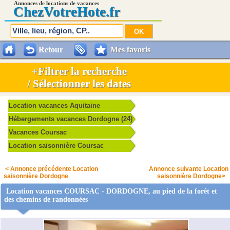
Annonces de locations de vacances
Chez
VotreHote.fr
Retour
Mes favoris
+Filtrer la recherche
/ Sélectionner les dates
Location vacances Aquitaine
Hébergements vacances Dordogne (24)
Vacances Coursac
Location saisonnière Coursac
< Annonce précédente Location
Annonce suivante Location
saisonnière Dordogne
saisonnière Dordogne>
Location vacances COURSAC - DORDOGNE, au pied de la forêt et
des chemins de randonnées