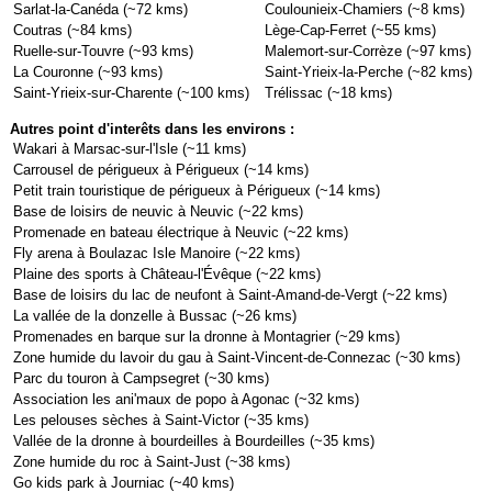
Sarlat-la-Canéda (~72 kms)
Coulounieix-Chamiers (~8 kms)
Coutras (~84 kms)
Lège-Cap-Ferret (~55 kms)
Ruelle-sur-Touvre (~93 kms)
Malemort-sur-Corrèze (~97 kms)
La Couronne (~93 kms)
Saint-Yrieix-la-Perche (~82 kms)
Saint-Yrieix-sur-Charente (~100 kms)
Trélissac (~18 kms)
Autres point d'interêts dans les environs :
Wakari à Marsac-sur-l'Isle (~11 kms)
Carrousel de périgueux à Périgueux (~14 kms)
Petit train touristique de périgueux à Périgueux (~14 kms)
Base de loisirs de neuvic à Neuvic (~22 kms)
Promenade en bateau électrique à Neuvic (~22 kms)
Fly arena à Boulazac Isle Manoire (~22 kms)
Plaine des sports à Château-l'Évêque (~22 kms)
Base de loisirs du lac de neufont à Saint-Amand-de-Vergt (~22 kms)
La vallée de la donzelle à Bussac (~26 kms)
Promenades en barque sur la dronne à Montagrier (~29 kms)
Zone humide du lavoir du gau à Saint-Vincent-de-Connezac (~30 kms)
Parc du touron à Campsegret (~30 kms)
Association les ani'maux de popo à Agonac (~32 kms)
Les pelouses sèches à Saint-Victor (~35 kms)
Vallée de la dronne à bourdeilles à Bourdeilles (~35 kms)
Zone humide du roc à Saint-Just (~38 kms)
Go kids park à Journiac (~40 kms)