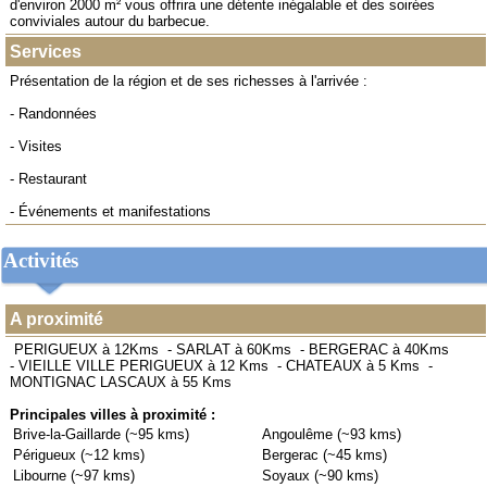
d'environ 2000 m² vous offrira une détente inégalable et des soirées
conviviales autour du barbecue.
Services
Présentation de la région et de ses richesses à l'arrivée :
- Randonnées
- Visites
- Restaurant
- Événements et manifestations
Activités
A proximité
PERIGUEUX à 12Kms
-
SARLAT à 60Kms
-
BERGERAC à 40Kms
-
VIEILLE VILLE PERIGUEUX à 12 Kms
-
CHATEAUX à 5 Kms
-
MONTIGNAC LASCAUX à 55 Kms
Principales villes à proximité :
Brive-la-Gaillarde (~95 kms)
Angoulême (~93 kms)
Périgueux (~12 kms)
Bergerac (~45 kms)
Libourne (~97 kms)
Soyaux (~90 kms)