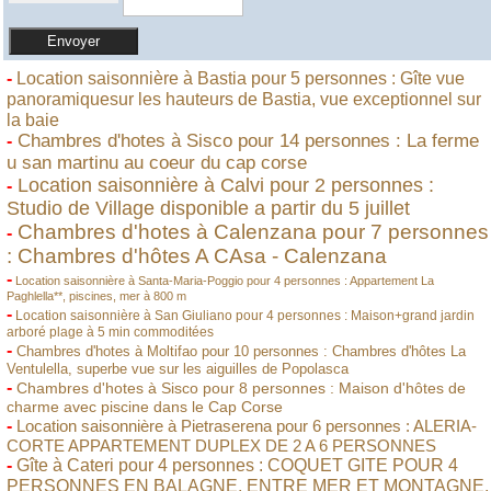
-
Location saisonnière à Bastia pour 5 personnes : Gîte vue
panoramiquesur les hauteurs de Bastia, vue exceptionnel sur
la baie
Chambres d'hotes à Sisco pour 14 personnes : La ferme
-
u san martinu au coeur du cap corse
Location saisonnière à Calvi pour 2 personnes :
-
Studio de Village disponible a partir du 5 juillet
Chambres d'hotes à Calenzana pour 7 personnes
-
: Chambres d'hôtes A CAsa - Calenzana
-
Location saisonnière à Santa-Maria-Poggio pour 4 personnes : Appartement La
Paghlella**, piscines, mer à 800 m
-
Location saisonnière à San Giuliano pour 4 personnes : Maison+grand jardin
arboré plage à 5 min commoditées
-
Chambres d'hotes à Moltifao pour 10 personnes : Chambres d'hôtes La
Ventulella, superbe vue sur les aiguilles de Popolasca
-
Chambres d'hotes à Sisco pour 8 personnes : Maison d'hôtes de
charme avec piscine dans le Cap Corse
-
Location saisonnière à Pietraserena pour 6 personnes : ALERIA-
CORTE APPARTEMENT DUPLEX DE 2 A 6 PERSONNES
-
Gîte à Cateri pour 4 personnes : COQUET GITE POUR 4
PERSONNES EN BALAGNE, ENTRE MER ET MONTAGNE,