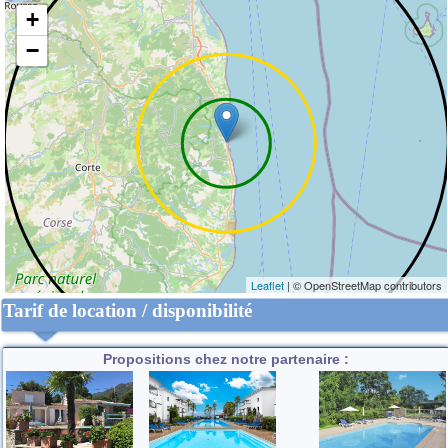
+
−
Leaflet
| © OpenStreetMap contributors
Tarif de location / disponibilité
Propositions chez notre partenaire :