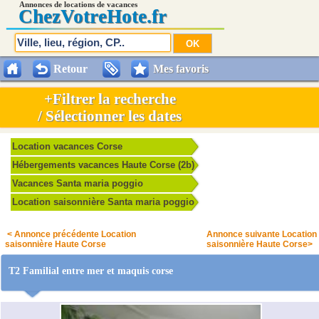
Annonces de locations de vacances
Chez
VotreHote.fr
Retour
Mes favoris
+Filtrer la recherche
/ Sélectionner les dates
Location vacances Corse
Hébergements vacances Haute Corse (2b)
Vacances Santa maria poggio
Location saisonnière Santa maria poggio
< Annonce précédente Location
Annonce suivante Location
saisonnière Haute Corse
saisonnière Haute Corse>
T2 Familial entre mer et maquis corse