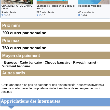
CHAMBRE HOTES CARPE
Vacancéole - Résidence Sognu di
Résidence Valledoro
DIEM
Rena
9 avis clients:
522 avis clients:
40 avis clients:
9.3
7.7
8.5
/10
/10
/10
Prix mini
390 euros par semaine
Prix maxi
760 euros par semaine
Moyen de paiement
- Espèces - Carte bancaire - Cheque bancaire - Paypal/internet -
Virement bancaire
Autres tarifs
Cette annonce n'as pas de calendrier des disponibilités, nous vous invitons à
prendre contact avec le propriétaire via le formulaire de renseignements ci
dessous
Appréciations des internautes