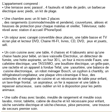
L’appartement comprend :
• Une terrasse avec parasol , 4 fauteuils et table de jardin, un barbecue
électrique avec pieds, un kit de plage.
• Une chambre avec un lit twin 2 places
, des rangements (commode/meuble et penderie), couvertures, alèses et
housses de protection pour chaque matelas et oreiller, Téléviseur, radio
réveil avec station d accueil IPhone/Ipod.
• Un séjour avec canapé convertible deux places, une table basse et TV
écran plat et lecteur DVD, Chaine HI-FI, livres, CD, DVD, jeux et jouets,
wifi.
• Un coin cuisine avec une table, 4 chaises et 4 tabourets ainsi qu’une
chaise haute pour bébé, un lave vaisselle Electrolux, un détecteur de
fumée, une hotte aspirante, un four 30 L, un four à micro-onde Faure, une
cafetière électrique, une TASSIMO, une bouilloire électrique, un grille-pain,
une raclette et un appareil à fondue Tefal, une yaourtière, une balance de
cuisine électronique, un robot ménager Bosch, un syphon à chantilly, un
réfrigérateur/congélateur, une plaque vitro-céramique 4 feux, des
ustensiles et ménagère de cuisine et un nécessaire de table pour enfant,
un lave-linge frontal, un aspirateur, un fer à repasser et une table à
repasser astucieuse, sans oublier un kit à disposition pour les petits
animaux.
• Une salle d’eau avec lavabo, meuble de rangement et meuble sous
lavabo, miroir, tablette, cabine de douche et kit nécessaire pour enfant,
sèche serviette électrique et sèche-cheveux, pèse personne, une trousse
de secours premier soin.