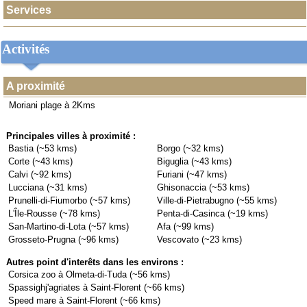
Services
Activités
A proximité
Moriani plage à 2Kms
Principales villes à proximité :
Bastia (~53 kms)
Borgo (~32 kms)
Corte (~43 kms)
Biguglia (~43 kms)
Calvi (~92 kms)
Furiani (~47 kms)
Lucciana (~31 kms)
Ghisonaccia (~53 kms)
Prunelli-di-Fiumorbo (~57 kms)
Ville-di-Pietrabugno (~55 kms)
L'Île-Rousse (~78 kms)
Penta-di-Casinca (~19 kms)
San-Martino-di-Lota (~57 kms)
Afa (~99 kms)
Grosseto-Prugna (~96 kms)
Vescovato (~23 kms)
Autres point d'interêts dans les environs :
Corsica zoo à Olmeta-di-Tuda (~56 kms)
Spassighj'agriates à Saint-Florent (~66 kms)
Speed mare à Saint-Florent (~66 kms)