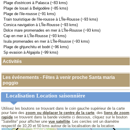
Plage d'ostriconi à Palasca (~83 kms)
Plage de losari à Belgodère (~85 kms)
Plage de l'ile-rousse (~91 kms)
Train touristique de l'ile-rousse à L'Île-Rousse (~93 kms)
Corsica navigation à L'Île-Rousse (~93 kms)
Dolce mare promenades en mer à L'Île-Rousse (~93 kms)
Cap en mer à L'Île-Rousse (~93 kms)
Isula promenades en mer à L'Île-Rousse (~93 kms)
Plage de ghjunchitu et bodri (~96 kms)
Sp evasion à Algajola (~99 kms)
Activités
Les événements - Fêtes à venir proche Santa maria
poggio
Localisation Location saisonnière
Utilisez les boutons se trouvant dans le coin gauche supérieur de la carte
pour faire des
zoom ou déplacer le centre de la carte
, des
liens de zoom
rapide
se trouvent dans la bande violette ci dessous, cliquez sur le bouton
"Satellite" pour afficher une
vue satellite
. Les cercles ont un diamètre
respectif de 10,20 et 50 kms autour de la localisation de la location.