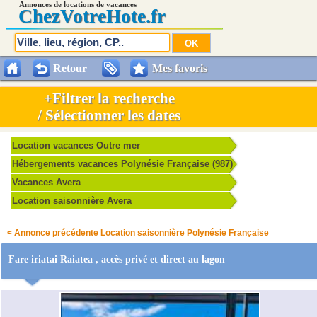
Annonces de locations de vacances
Chez
VotreHote.fr
Retour
Mes favoris
+Filtrer la recherche
/ Sélectionner les dates
Location vacances Outre mer
Hébergements vacances Polynésie Française (987)
Vacances Avera
Location saisonnière Avera
< Annonce précédente Location saisonnière Polynésie Française
Fare iriatai Raiatea , accès privé et direct au lagon