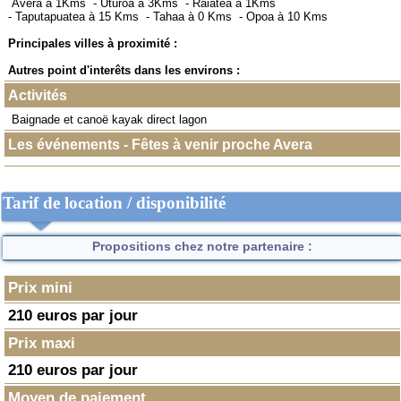
Avera à 1Kms
-
Uturoa à 3Kms
-
Raiatea à 1Kms
-
Taputapuatea à 15 Kms
-
Tahaa à 0 Kms
-
Opoa à 10 Kms
Principales villes à proximité :
Autres point d'interêts dans les environs :
Activités
Baignade et canoë kayak direct lagon
Les événements - Fêtes à venir proche Avera
Tarif de location / disponibilité
Propositions chez notre partenaire :
Prix mini
210 euros par jour
Prix maxi
210 euros par jour
Moyen de paiement