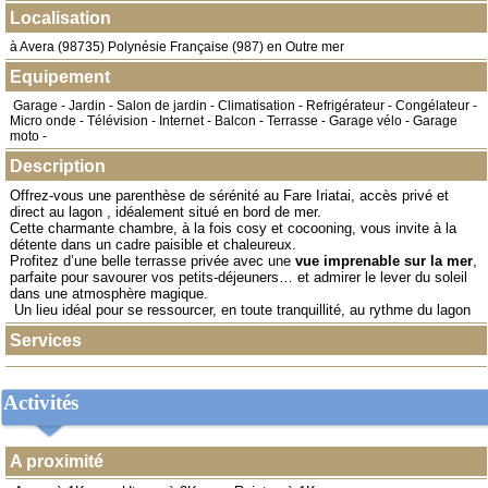
Localisation
à
Avera
(
98735
) Polynésie Française (987) en
Outre mer
Equipement
Garage - Jardin - Salon de jardin - Climatisation - Refrigérateur - Congélateur -
Micro onde - Télévision - Internet - Balcon - Terrasse - Garage vélo - Garage
moto -
Description
Offrez-vous une parenthèse de sérénité au Fare Iriatai, accès privé et
direct au lagon , idéalement situé en bord de mer.
Cette charmante chambre, à la fois cosy et cocooning, vous invite à la
détente dans un cadre paisible et chaleureux.
Profitez d’une belle terrasse privée avec une
vue imprenable sur la mer
,
parfaite pour savourer vos petits-déjeuners… et admirer le lever du soleil
dans une atmosphère magique.
Un lieu idéal pour se ressourcer, en toute tranquillité, au rythme du lagon
Services
Activités
A proximité