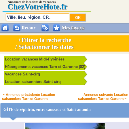
Annonces de locations de vacances
Chez
VotreHote.fr
Retour
Mes favoris
+Filtrer la recherche
/ Sélectionner les dates
Location vacances Midi-Pyrénées
Hébergements vacances Tarn et Garonne (82)
Vacances Saint-cirq
Location saisonnière Saint-cirq
< Annonce précédente Location
Annonce suivante Location
saisonnière Tarn et Garonne
saisonnière Tarn et Garonne>
GÎTE de zéphirin, entre caussade et Saint antonin