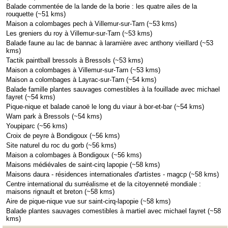
Balade commentée de la lande de la borie : les quatre ailes de la
rouquette (~51 kms)
Maison a colombages pech à Villemur-sur-Tarn (~53 kms)
Les greniers du roy à Villemur-sur-Tarn (~53 kms)
Balade faune au lac de bannac à laramière avec anthony vieillard (~53
kms)
Tactik paintball bressols à Bressols (~53 kms)
Maison a colombages à Villemur-sur-Tarn (~53 kms)
Maison a colombages à Layrac-sur-Tarn (~54 kms)
Balade famille plantes sauvages comestibles à la fouillade avec michael
fayret (~54 kms)
Pique-nique et balade canoë le long du viaur à bor-et-bar (~54 kms)
Wam park à Bressols (~54 kms)
Youpiparc (~56 kms)
Croix de peyre à Bondigoux (~56 kms)
Site naturel du roc du gorb (~56 kms)
Maison a colombages à Bondigoux (~56 kms)
Maisons médiévales de saint-cirq lapopie (~58 kms)
Maisons daura - résidences internationales d'artistes - magcp (~58 kms)
Centre international du surréalisme et de la citoyenneté mondiale :
maisons rignault et breton (~58 kms)
Aire de pique-nique vue sur saint-cirq-lapopie (~58 kms)
Balade plantes sauvages comestibles à martiel avec michael fayret (~58
kms)