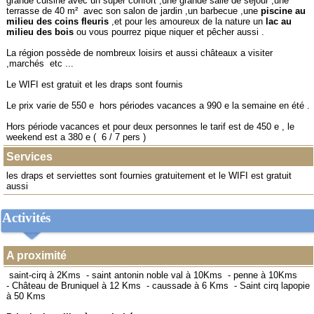
grande cuisine avec un super confort ,une grande salle de séjour ,une
terrasse de 40 m² avec son salon de jardin ,un barbecue ,une
piscine au
milieu des coins fleuris
,et pour les amoureux de la nature un
lac au
milieu des bois
ou vous pourrez pique niquer et pêcher aussi .
La région possède de nombreux loisirs et aussi châteaux a visiter
,marchés etc ...
Le WIFI est gratuit et les draps sont fournis
Le prix varie de 550 e hors périodes vacances a 990 e la semaine en été .
Hors période vacances et pour deux personnes le tarif est de 450 e , le
weekend est a 380 e ( 6 / 7 pers )
Services
les draps et serviettes sont fournies gratuitement et le WIFI est gratuit
aussi
Activités
A proximité
saint-cirq à 2Kms
-
saint antonin noble val à 10Kms
-
penne à 10Kms
-
Château de Bruniquel à 12 Kms
-
caussade à 6 Kms
-
Saint cirq lapopie
à 50 Kms