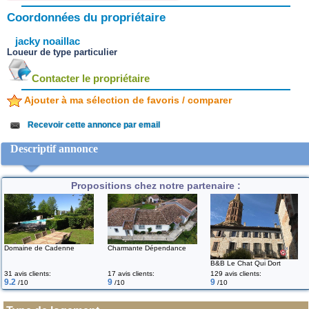
Coordonnées du propriétaire
jacky noaillac
Loueur de type particulier
Contacter le propriétaire
Ajouter à ma sélection de favoris / comparer
Recevoir cette annonce par email
Descriptif annonce
Propositions chez notre partenaire :
Domaine de Cadenne
Charmante Dépendance
B&B Le Chat Qui Dort
31 avis clients:
17 avis clients:
129 avis clients:
9.2
9
9
/10
/10
/10