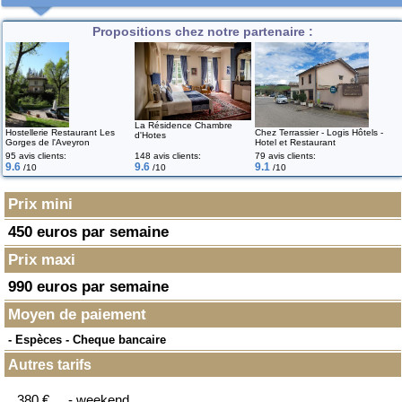
Propositions chez notre partenaire :
La Résidence Chambre
Hostellerie Restaurant Les
Chez Terrassier - Logis Hôtels -
d'Hotes
Gorges de l'Aveyron
Hotel et Restaurant
95 avis clients:
148 avis clients:
79 avis clients:
9.6
9.6
9.1
/10
/10
/10
Prix mini
450 euros par semaine
Prix maxi
990 euros par semaine
Moyen de paiement
- Espèces - Cheque bancaire
Autres tarifs
380 €
- weekend