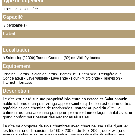
Type de logement
Location saisonnière- -
Capacité
7 personne(s)
Label
-
Localisation
à
Saint-cirq
(
82300
) Tarn et Garonne (82) en
Midi-Pyrénées
Equipement
Piscine - Jardin - Salon de jardin - Barbecue - Cheminée - Refrigérateur -
Congélateur - Lave vaiselle - Lave linge - Four - Micro onde - Télévision -
Internet - Terrasse -
Description
Le gîte est situé sur une
propriété bio
entre caussade et Saint antonin
noble val prés d,un petit village appelé saint cirq .Le lieu est calme et très
agréable et des chemins de randonnées partent au pied du gîte .Le
bâtiment est une ancienne grange en pierre restaurée façon chalet avec un
grand confort pour passer des vacances réussies .
Le gîte se compose de trois chambres avec chacune une salle d,eau et
les lits ont une dimension de 160 x 200 et de 90 x 200 , deux wc ,une