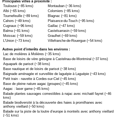
Principales villes à proximité :
Toulouse (~85 kms)
Montauban (~36 kms)
Albi (~65 kms)
Colomiers (~85 kms)
Tournefeuille (~89 kms)
Blagnac (~81 kms)
Cahors (~49 kms)
Plaisance-du-Touch (~95 kms)
Cugnaux (~96 kms)
Gaillac (~47 kms)
Balma (~81 kms)
Castelsarrasin (~59 kms)
Moissac (~59 kms)
Graulhet (~69 kms)
L'Union (~73 kms)
Villefranche-de-Rouergue (~54 kms)
Autres point d'interêts dans les environs :
Lac de molières à Molières (~35 kms)
Base de loisirs de vère grésigne à Castelnau-de-Montmiral (~37 kms)
Aquapark de parisot (~38 kms)
Base nautique et de loisirs de parisot (~38 kms)
Baignade aménagée et surveillée de laguépie à Laguépie (~43 kms)
Petit train - navette à Cordes-sur-Ciel (~45 kms)
Base de pleine nature aagac (groupes) (~45 kms)
Aagac : laser game (~45 kms)
Balade plantes sauvages comestibles à najac avec michaël fayret (~46
kms)
Balade biodiversité à la découverte des haies à promilhanes avec
anthony vieillard (~50 kms)
Balade sur la piste de la loutre d’europe à monteils avec anthony vieillard
(~51 kms)