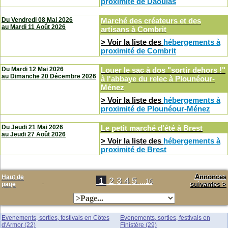
proximité de Daoulas
Du Vendredi 08 Mai 2026
Marché des créateurs et des
au
Mardi 11 Août 2026
artisans
à
Combrit
> Voir la liste des
hébergements à
proximité de Combrit
Du Mardi 12 Mai 2026
Louer le sac à dos "sortir dehors !"
au
Dimanche 20 Décembre 2026
à l'abbaye du relec
à
Plounéour-
Ménez
> Voir la liste des
hébergements à
proximité de Plounéour-Ménez
Du Jeudi 21 Mai 2026
Le petit marché d'été
à
Brest
au
Jeudi 27 Août 2026
> Voir la liste des
hébergements à
proximité de Brest
Annonces
Haut de
1
2
3
4
5
...16
page
suivantes >
Evenements, sorties, festivals en Côtes
Evenements, sorties, festivals en
d'Armor (22)
Finistère (29)