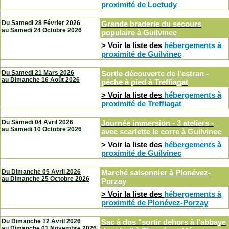
proximité de Loctudy
Du Samedi 28 Février 2026
Grande braderie du secours
au
Samedi 24 Octobre 2026
populaire
à
Guilvinec
> Voir la liste des
hébergements à
proximité de Guilvinec
Du Samedi 21 Mars 2026
Sortie découverte de l'estran -
au
Dimanche 16 Août 2026
pêche à pied
à
Treffiagat
> Voir la liste des
hébergements à
proximité de Treffiagat
Du Samedi 04 Avril 2026
Journée immersion - 3 ateliers -
au
Samedi 10 Octobre 2026
avec scarlette le corre
à
Guilvinec
> Voir la liste des
hébergements à
proximité de Guilvinec
Du Dimanche 05 Avril 2026
Marché saisonnier
à
Plonévez-
au
Dimanche 25 Octobre 2026
Porzay
> Voir la liste des
hébergements à
proximité de Plonévez-Porzay
Du Dimanche 12 Avril 2026
Sac à dos "sortir dehors à l'abbaye
au
Dimanche 01 Novembre 2026