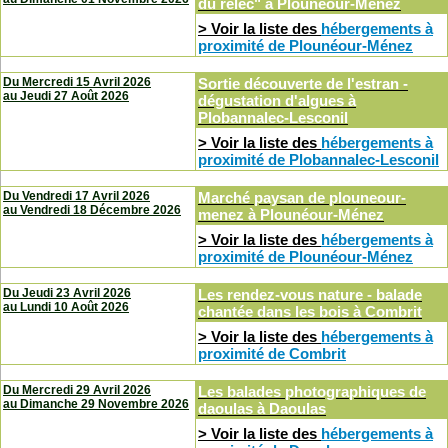
du relec"
à
Plounéour-Ménez
> Voir la liste des
hébergements à
proximité de Plounéour-Ménez
Du Mercredi 15 Avril 2026
Sortie découverte de l'estran -
au
Jeudi 27 Août 2026
dégustation d'algues
à
Plobannalec-Lesconil
> Voir la liste des
hébergements à
proximité de Plobannalec-Lesconil
Du Vendredi 17 Avril 2026
Marché paysan de plouneour-
au
Vendredi 18 Décembre 2026
menez
à
Plounéour-Ménez
> Voir la liste des
hébergements à
proximité de Plounéour-Ménez
Du Jeudi 23 Avril 2026
Les rendez-vous nature - balade
au
Lundi 10 Août 2026
chantée dans les bois
à
Combrit
> Voir la liste des
hébergements à
proximité de Combrit
Du Mercredi 29 Avril 2026
Les balades photographiques de
au
Dimanche 29 Novembre 2026
daoulas
à
Daoulas
> Voir la liste des
hébergements à