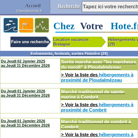
Accueil
Recherche
ChezVotreHote.fr
Chez
Votre
Hote.f
Location vacances
Hébergements v
Faire une recherche
Bretagne
(29)
Evénements, festivals, sorties Finistère (29)
Du Jeudi 02 Janvier 2025
Sortie marche avec "les marcheurs
au
Jeudi 31 Décembre 2026
du noroît"
à
Ploudalmézeau
> Voir la liste des
hébergements à
proximité de Ploudalmézeau
Du Jeudi 01 Janvier 2026
Marché traditionnel de sainte-
au
Jeudi 31 Décembre 2026
marine
à
Combrit
> Voir la liste des
hébergements à
proximité de Combrit
Du Jeudi 01 Janvier 2026
Marché traditionnel de combrit
à
au
Jeudi 31 Décembre 2026
Combrit
> Voir la liste des
hébergements à