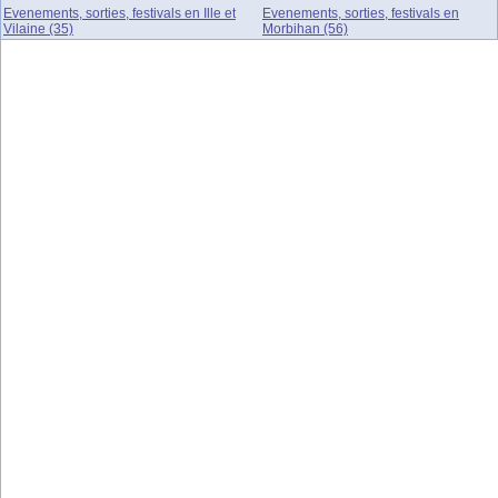
Evenements, sorties, festivals en Ille et
Evenements, sorties, festivals en
Vilaine (35)
Morbihan (56)