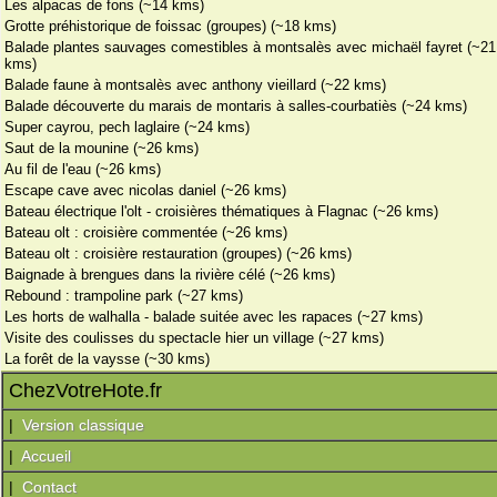
Les alpacas de fons (~14 kms)
Grotte préhistorique de foissac (groupes) (~18 kms)
Balade plantes sauvages comestibles à montsalès avec michaël fayret (~21
kms)
Balade faune à montsalès avec anthony vieillard (~22 kms)
Balade découverte du marais de montaris à salles-courbatiès (~24 kms)
Super cayrou, pech laglaire (~24 kms)
Saut de la mounine (~26 kms)
Au fil de l'eau (~26 kms)
Escape cave avec nicolas daniel (~26 kms)
Bateau électrique l'olt - croisières thématiques à Flagnac (~26 kms)
Bateau olt : croisière commentée (~26 kms)
Bateau olt : croisière restauration (groupes) (~26 kms)
Baignade à brengues dans la rivière célé (~26 kms)
Rebound : trampoline park (~27 kms)
Les horts de walhalla - balade suitée avec les rapaces (~27 kms)
Visite des coulisses du spectacle hier un village (~27 kms)
La forêt de la vaysse (~30 kms)
ChezVotreHote.fr
|
Version classique
|
Accueil
|
Contact