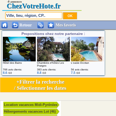
-0 annonces
Chez
VotreHote.fr
Retour
Mes favoris
Propositions chez notre partenaire :
Hôtel des Bains
Chambres d'hôtes Les
L'oasis Occitan
Pratges
766 avis clients:
383 avis clients:
56 avis clients:
8.6
8.8
7.5
/10
/10
/10
+Filtrer la recherche
/ Sélectionner les dates
Location vacances Midi-Pyrénées
Hébergements vacances Lot (46)