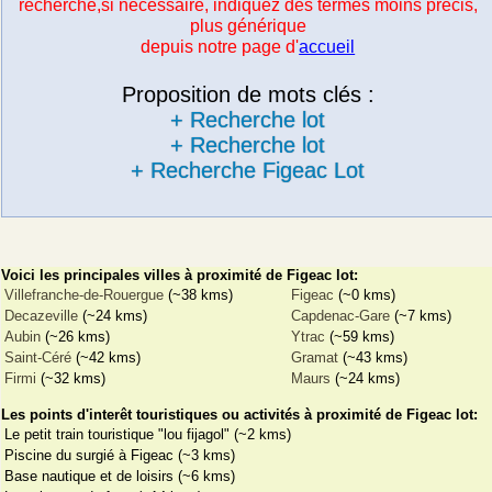
recherche,si nécessaire, indiquez des termes moins précis,
plus générique
depuis notre page d'
accueil
Proposition de mots clés :
+ Recherche lot
+ Recherche lot
+ Recherche Figeac Lot
Voici les principales villes à proximité de Figeac lot:
Villefranche-de-Rouergue
(~38 kms)
Figeac
(~0 kms)
Decazeville
(~24 kms)
Capdenac-Gare
(~7 kms)
Aubin
(~26 kms)
Ytrac
(~59 kms)
Saint-Céré
(~42 kms)
Gramat
(~43 kms)
Firmi
(~32 kms)
Maurs
(~24 kms)
Les points d'interêt touristiques ou activités à proximité de Figeac lot:
Le petit train touristique "lou fijagol" (~2 kms)
Piscine du surgié à Figeac (~3 kms)
Base nautique et de loisirs (~6 kms)