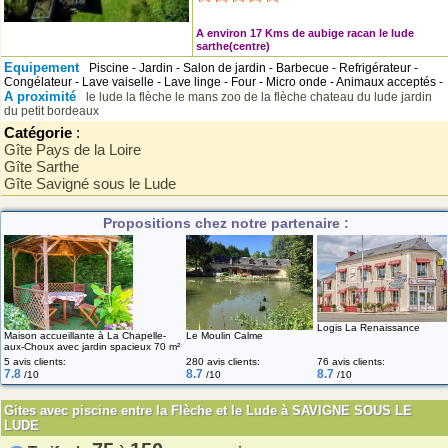
A environ 17 Kms de aubige racan le lude
sarthe(centre)
Equipement
Piscine - Jardin - Salon de jardin - Barbecue - Refrigérateur -
Congélateur - Lave vaiselle - Lave linge - Four - Micro onde - Animaux acceptés -
A proximité
le lude
la flèche
le mans
zoo de la flèche
chateau du lude
jardin
du petit bordeaux
Catégorie
:
Gîte Pays de la Loire
Gîte Sarthe
Gîte Savigné sous le Lude
Propositions chez notre partenaire :
Logis La Renaissance
Maison accueillante à La Chapelle-
Le Moulin Calme
aux-Choux avec jardin spacieux 70 m²
5 avis clients:
280 avis clients:
76 avis clients:
7.8
8.7
8.7
/10
/10
/10
Gites avec piscine entre la Flèche et le Lude à SAVIGNE SOUS LE
LUDE