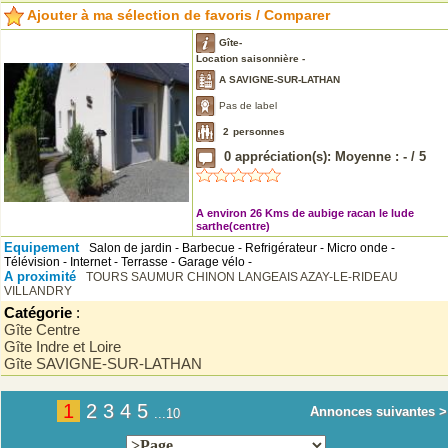
Ajouter à ma sélection de favoris / Comparer
Gîte-
Location saisonnière -
A SAVIGNE-SUR-LATHAN
Pas de label
2
personnes
0
appréciation(s): Moyenne :
-
/
5
A environ 26 Kms de aubige racan le lude
sarthe(centre)
Equipement
Salon de jardin - Barbecue - Refrigérateur - Micro onde -
Télévision - Internet - Terrasse - Garage vélo -
A proximité
TOURS
SAUMUR
CHINON
LANGEAIS
AZAY-LE-RIDEAU
VILLANDRY
Catégorie
:
Gîte Centre
Gîte Indre et Loire
Gîte SAVIGNE-SUR-LATHAN
1
2
3
4
5
Annonces suivantes >
...10