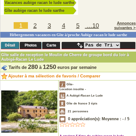
Vacances aubige racan le lude sarthe
Gîte aubige racan le lude sarthe
Annonces
1
2
3
4
5
...10
suivantes >
Hébergements vacances en Gîte à/proche Aubige racan le lude sarthe
Détail
Photos
Carte
Gîte salle de reception le Moulin de Cherre de groupe bord du loir à
Aubigé-Racan Le Lude
280
1250
Tarifs de
à
euros par semaine
Ajouter à ma sélection de favoris / Comparer
Gîte-
Location insolite -
A Aubigé-Racan Le Lude
Gîte de france 3 épis
21
personnes
0
appréciation(s): Moyenne :
-
/
5