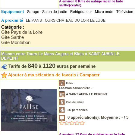
A environ 8 Kms de aubige racan le lude
sarthe(centre)
Equipement
Garage - Salon de jardin - Refrigérateur - Micro onde - Télévision
-
A proximité
LE MANS
TOURS
CHATEAU DU LOIR
LE LUDE
Catégorie
:
Gîte Pays de la Loire
Gîte Sarthe
Gîte Montabon
Maison entre Tours Le Mans Angers et Blois à SAINT AUBIN LE
DEPEINT
840
1120
Tarifs de
à
euros par semaine
Ajouter à ma sélection de favoris / Comparer
Gîte-
Location saisonnière -
A SAINT AUBIN LE DEPEINT
Pas de label
15
personnes
0
appréciation(s): Moyenne :
-
/
5
A environ 12 Kms de aubige racan le lude