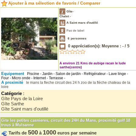
Ajouter à ma sélection de favoris / Comparer
Gîte-
Chalet -
A Saint mars d'outillé
Pas de label
6
personnes
0
appréciation(s): Moyenne :
-
/
5
A environ 21 Kms de aubige racan le lude
sarthe(centre)
Equipement
Piscine - Jardin - Salon de jardin - Refrigérateur - Lave linge -
Four - Micro onde - Internet - Terrasse -
A proximité
le mans
la fleche
circuit des 24 h
zoo de la flèche
chateau de la
loire
Catégorie
:
Gîte Pays de la Loire
Gîte Sarthe
Gîte Saint mars d'outillé
Gite les petites casnieres, circuit des 24H du Mans, proximité golf 18
trous à Mulsanne
500
1000
Tarifs de
à
euros par semaine