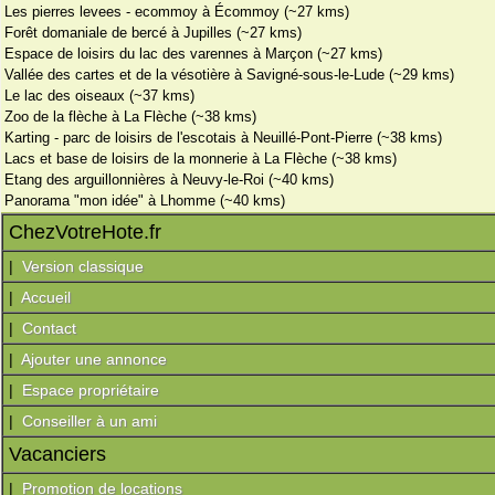
Les pierres levees - ecommoy à Écommoy (~27 kms)
Forêt domaniale de bercé à Jupilles (~27 kms)
Espace de loisirs du lac des varennes à Marçon (~27 kms)
Vallée des cartes et de la vésotière à Savigné-sous-le-Lude (~29 kms)
Le lac des oiseaux (~37 kms)
Zoo de la flèche à La Flèche (~38 kms)
Karting - parc de loisirs de l'escotais à Neuillé-Pont-Pierre (~38 kms)
Lacs et base de loisirs de la monnerie à La Flèche (~38 kms)
Etang des arguillonnières à Neuvy-le-Roi (~40 kms)
Panorama "mon idée" à Lhomme (~40 kms)
ChezVotreHote.fr
|
Version classique
|
Accueil
|
Contact
|
Ajouter une annonce
|
Espace propriétaire
|
Conseiller à un ami
Vacanciers
|
Promotion de locations