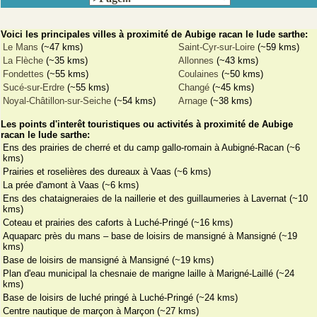
Voici les principales villes à proximité de Aubige racan le lude sarthe:
Le Mans
(~47 kms)
Saint-Cyr-sur-Loire
(~59 kms)
La Flèche
(~35 kms)
Allonnes
(~43 kms)
Fondettes
(~55 kms)
Coulaines
(~50 kms)
Sucé-sur-Erdre
(~55 kms)
Changé
(~45 kms)
Noyal-Châtillon-sur-Seiche
(~54 kms)
Arnage
(~38 kms)
Les points d'interêt touristiques ou activités à proximité de Aubige
racan le lude sarthe:
Ens des prairies de cherré et du camp gallo-romain à Aubigné-Racan (~6
kms)
Prairies et roselières des dureaux à Vaas (~6 kms)
La prée d'amont à Vaas (~6 kms)
Ens des chataigneraies de la naillerie et des guillaumeries à Lavernat (~10
kms)
Coteau et prairies des caforts à Luché-Pringé (~16 kms)
Aquaparc près du mans – base de loisirs de mansigné à Mansigné (~19
kms)
Base de loisirs de mansigné à Mansigné (~19 kms)
Plan d'eau municipal la chesnaie de marigne laille à Marigné-Laillé (~24
kms)
Base de loisirs de luché pringé à Luché-Pringé (~24 kms)
Centre nautique de marçon à Marçon (~27 kms)