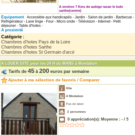
A environ 7 Kms de aubige racan le lude
sarthe(centre)
Equipement
Accessible aux handicapés - Jardin - Salon de jardin - Barbecue -
Refrigérateur - Lave linge - Four - Micro onde - Télévision - Internet - Petit
déjeuner - Table d'hotes -
A proximité
Catégorie
:
Chambres d'hotes Pays de la Loire
Chambres d'hotes Sarthe
Chambres d'hotes St Germain d'arcé
A LOUER GITE pour les 24 H du MANS à Montabon
45
200
Tarifs de
à
euros par semaine
Ajouter à ma sélection de favoris / Comparer
Gîte
A Montabon
Pas de label
2
personnes
0
appréciation(s): Moyenne :
-
/
5