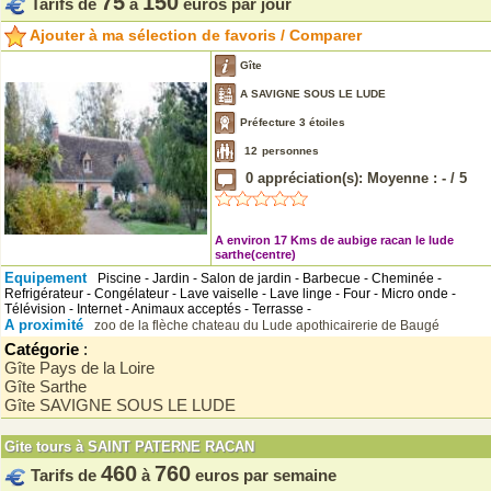
75
150
Tarifs de
à
euros par jour
Ajouter à ma sélection de favoris / Comparer
Gîte
A SAVIGNE SOUS LE LUDE
Préfecture 3 étoiles
12
personnes
0
appréciation(s): Moyenne :
-
/
5
A environ 17 Kms de aubige racan le lude
sarthe(centre)
Equipement
Piscine - Jardin - Salon de jardin - Barbecue - Cheminée -
Refrigérateur - Congélateur - Lave vaiselle - Lave linge - Four - Micro onde -
Télévision - Internet - Animaux acceptés - Terrasse -
A proximité
zoo de la flèche
chateau du Lude
apothicairerie de Baugé
Catégorie
:
Gîte Pays de la Loire
Gîte Sarthe
Gîte SAVIGNE SOUS LE LUDE
Gite tours à SAINT PATERNE RACAN
460
760
Tarifs de
à
euros par semaine