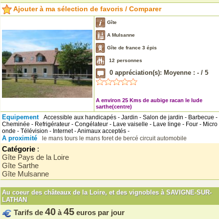
Ajouter à ma sélection de favoris / Comparer
Gîte
A Mulsanne
Gîte de france 3 épis
12
personnes
0
appréciation(s): Moyenne :
-
/
5
A environ 25 Kms de aubige racan le lude
sarthe(centre)
Equipement
Accessible aux handicapés - Jardin - Salon de jardin - Barbecue -
Cheminée - Refrigérateur - Congélateur - Lave vaiselle - Lave linge - Four - Micro
onde - Télévision - Internet - Animaux acceptés -
A proximité
le mans
tours
le mans
foret de bercé
circuit automobile
Catégorie
:
Gîte Pays de la Loire
Gîte Sarthe
Gîte Mulsanne
Au coeur des châteaux de la Loire, et des vignobles à SAVIGNE-SUR-
LATHAN
40
45
Tarifs de
à
euros par jour