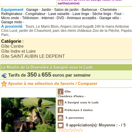
sarthe(centre)
Equipement
Garage - Jardin - Salon de jardin - Barbecue - Cheminée -
Refrigérateur - Congélateur - Lave vaiselle - Lave linge - Sèche linge - Four -
Micro onde - Télévision - Internet - DVD - Animaux acceptés - Garage vélo -
Garage moto -
A proximité
Tours, Le Mans
Blois, Angers
circuit bugatti 24h le mans
Amboise
Clos Lucé, jardin de Chaumont, parc des minis châteaux
Zoo de la Flèche, Papéa
Parc,
Catégorie
:
Gîte Centre
Gîte Indre et Loire
Gîte SAINT AUBIN LE DEPEINT
Le Moulin de la Diversière à Savigné sous le Lude
350
655
Tarifs de
à
euros par semaine
Ajouter à ma sélection de favoris / Comparer
Gîte-
Chambres d'hotes -
A Savigné sous le Lude
Préfecture 3 étoiles
5
personnes
0
appréciation(s): Moyenne :
-
/
5