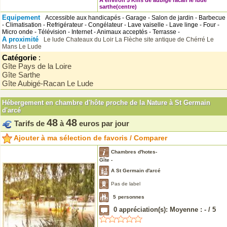
A environ 5 Kms de aubige racan le lude
sarthe(centre)
Equipement
Accessible aux handicapés - Garage - Salon de jardin - Barbecue
- Climatisation - Refrigérateur - Congélateur - Lave vaiselle - Lave linge - Four -
Micro onde - Télévision - Internet - Animaux acceptés - Terrasse -
A proximité
Le lude
Chateaux du Loir
La Flèche
site antique de Chérré
Le
Mans
Le Lude
Catégorie
:
Gîte Pays de la Loire
Gîte Sarthe
Gîte Aubigé-Racan Le Lude
Hébergement en chambre d'hôte proche de la Nature à St Germain
d'arcé
48
48
Tarifs de
à
euros par jour
Ajouter à ma sélection de favoris / Comparer
Chambres d'hotes-
Gîte -
A St Germain d'arcé
Pas de label
5
personnes
0
appréciation(s): Moyenne :
-
/
5