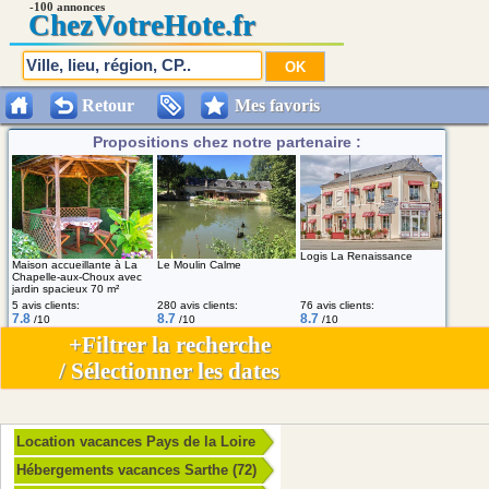
-100 annonces
Chez
VotreHote.fr
Retour
Mes favoris
Propositions chez notre partenaire :
Logis La Renaissance
Maison accueillante à La
Le Moulin Calme
Chapelle-aux-Choux avec
jardin spacieux 70 m²
5 avis clients:
280 avis clients:
76 avis clients:
7.8
8.7
8.7
/10
/10
/10
+Filtrer la recherche
/ Sélectionner les dates
Location vacances Pays de la Loire
Hébergements vacances Sarthe (72)