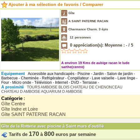
Ajouter à ma sélection de favoris / Comparer
Gîte
A SAINT PATERNE RACAN
Charmance Charm. 3 épis
12
personnes
0
appréciation(s): Moyenne :
-
/
5
A environ 19 Kms de aubige racan le lude
sarthe(centre)
Equipement
Accessible aux handicapés - Piscine - Jardin - Salon de jardin -
Barbecue - Cheminée - Refrigérateur - Congélateur - Lave vaiselle - Lave linge -
Four - Micro onde - Télévision - Internet - DVD - Terrasse -
A proximité
TOURS
AMBOISE
BLOIS
CHATEAU DE CHENONCEAU
CHATEAU D AMBOISE
AQUARIUM D AMBOISE
Catégorie
:
Gîte Centre
Gîte Indre et Loire
Gîte SAINT PATERNE RACAN
Gîte de la Rotterie avec piscine à Saint mars d'outillé
170
800
Tarifs de
à
euros par semaine