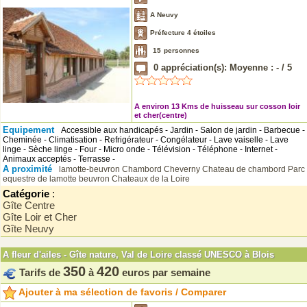
A Neuvy
Préfecture 4 étoiles
15
personnes
0
appréciation(s): Moyenne :
-
/
5
A environ 13 Kms de huisseau sur cosson loir
et cher(centre)
Equipement
Accessible aux handicapés - Jardin - Salon de jardin - Barbecue -
Cheminée - Climatisation - Refrigérateur - Congélateur - Lave vaiselle - Lave
linge - Sèche linge - Four - Micro onde - Télévision - Téléphone - Internet -
Animaux acceptés - Terrasse -
A proximité
lamotte-beuvron
Chambord
Cheverny
Chateau de chambord
Parc
equestre de lamotte beuvron
Chateaux de la Loire
Catégorie
:
Gîte Centre
Gîte Loir et Cher
Gîte Neuvy
A fleur d'ailes - Gîte nature, Val de Loire classé UNESCO à Blois
350
420
Tarifs de
à
euros par semaine
Ajouter à ma sélection de favoris / Comparer