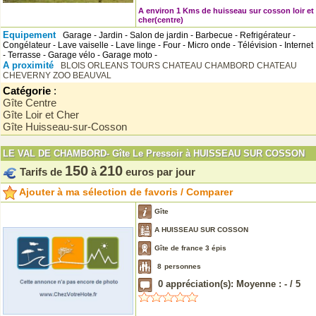
A environ 1 Kms de huisseau sur cosson loir et
cher(centre)
Equipement
Garage - Jardin - Salon de jardin - Barbecue - Refrigérateur -
Congélateur - Lave vaiselle - Lave linge - Four - Micro onde - Télévision - Internet
- Terrasse - Garage vélo - Garage moto -
A proximité
BLOIS
ORLEANS
TOURS
CHATEAU CHAMBORD
CHATEAU
CHEVERNY
ZOO BEAUVAL
Catégorie
:
Gîte Centre
Gîte Loir et Cher
Gîte Huisseau-sur-Cosson
LE VAL DE CHAMBORD- Gîte Le Pressoir à HUISSEAU SUR COSSON
150
210
Tarifs de
à
euros par jour
Ajouter à ma sélection de favoris / Comparer
Gîte
A HUISSEAU SUR COSSON
Gîte de france 3 épis
8
personnes
0
appréciation(s): Moyenne :
-
/
5