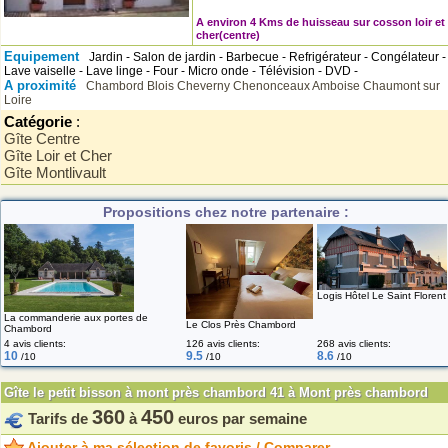
A environ 4 Kms de huisseau sur cosson loir et
cher(centre)
Equipement
Jardin - Salon de jardin - Barbecue - Refrigérateur - Congélateur -
Lave vaiselle - Lave linge - Four - Micro onde - Télévision - DVD -
A proximité
Chambord
Blois
Cheverny
Chenonceaux
Amboise
Chaumont sur
Loire
Catégorie
:
Gîte Centre
Gîte Loir et Cher
Gîte Montlivault
Propositions chez notre partenaire :
Logis Hôtel Le Saint Florent
La commanderie aux portes de
Le Clos Près Chambord
Chambord
4 avis clients:
126 avis clients:
268 avis clients:
10
9.5
8.6
/10
/10
/10
Gîte le petit bisson à mont près chambord 41 à Mont près chambord
360
450
Tarifs de
à
euros par semaine
Ajouter à ma sélection de favoris / Comparer