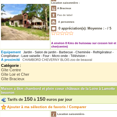
Location saisonnière -
A Bracieux
Pas de label
4
personnes
0
appréciation(s): Moyenne :
-
/
5
A environ 8 Kms de huisseau sur cosson loir et
cher(centre)
Equipement
Jardin - Salon de jardin - Barbecue - Cheminée - Refrigérateur -
Congélateur - Lave vaiselle - Four - Micro onde - Télévision -
A proximité
CHAMBORD
CHEVERNY
BLOIS
zoo de beauval
Catégorie
:
Gîte Centre
Gîte Loir et Cher
Gîte Bracieux
Maison a 6km chambord et plein coeur châteaux de la Loire à Lamotte
beuvron
150
150
Tarifs de
à
euros par jour
Ajouter à ma sélection de favoris / Comparer
Location saisonnière-