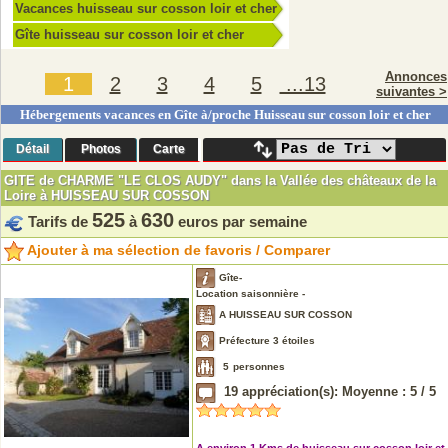
Vacances huisseau sur cosson loir et cher
Gîte huisseau sur cosson loir et cher
Annonces
1
2
3
4
5
...13
suivantes >
Hébergements vacances en Gîte à/proche Huisseau sur cosson loir et cher
Détail
Photos
Carte
GITE de CHARME "LE CLOS AUDY" dans la Vallée des châteaux de la
Loire à HUISSEAU SUR COSSON
525
630
Tarifs de
à
euros par semaine
Ajouter à ma sélection de favoris / Comparer
Gîte-
Location saisonnière -
A HUISSEAU SUR COSSON
Préfecture 3 étoiles
5
personnes
19
appréciation(s): Moyenne :
5
/
5