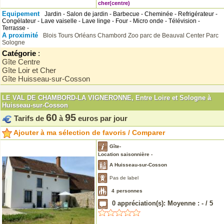
cher(centre)
Equipement
Jardin - Salon de jardin - Barbecue - Cheminée - Refrigérateur -
Congélateur - Lave vaiselle - Lave linge - Four - Micro onde - Télévision -
Terrasse -
A proximité
Blois
Tours
Orléans
Chambord
Zoo parc de Beauval
Center Parc
Sologne
Catégorie
:
Gîte Centre
Gîte Loir et Cher
Gîte Huisseau-sur-Cosson
LE VAL DE CHAMBORD-LA VIGNERONNE, Entre Loire et Sologne à
Huisseau-sur-Cosson
60
95
Tarifs de
à
euros par jour
Ajouter à ma sélection de favoris / Comparer
Gîte-
Location saisonnière -
A Huisseau-sur-Cosson
Pas de label
4
personnes
0
appréciation(s): Moyenne :
-
/
5