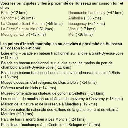
Voici les principales villes à proximité de Huisseau sur cosson loir et
cher:
Blois
(~12 kms)
Romorantin-Lanthenay
(~47 kms)
Vendôme
(~49 kms)
Amboise
(~55 kms)
La Chapelle-Saint-Mesmin
(~58 kms)
Beaugency
(~34 kms)
La Ferté-Saint-Aubin
(~51 kms)
Vineuil
(~7 kms)
Meung-sur-Loire
(~43 kms)
Mer
(~16 kms)
Les points d'interêt touristiques ou activités à proximité de Huisseau
sur cosson loir et cher:
Loire émoi - balade en bateau traditionnel sur la loire à Saint-Dyé-sur-Loire
(~11 kms)
Balade en bateau traditionnel sur la loire avec les marins du port de
chambord à Saint-Dyé-sur-Loire (~11 kms)
Balade en bateau traditionnel sur la loire avec l'observatoire loire à Blois
(~13 kms)
Musée diocésain d'art religieux de blois à Blois (~14 kms)
Château royal de blois (~14 kms)
Musée-promenade au château de conon à Cellettes (~14 kms)
Les secrets de moulinsart au château de cheverny à Cheverny (~18 kms)
Maison de la nature et de la réserve à Marolles (~19 kms)
Réserve naturelle nationale des vallées de la grand-pierre et de vitain à
Marolles (~19 kms)
Parc de loisirs mon'ti train à Les Montils (~24 kms)
Plan d'eau d'ouchamps à Le Controis-en-Sologne (~27 kms)