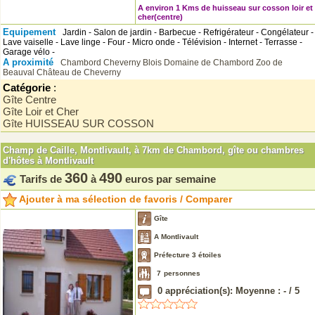
A environ 1 Kms de huisseau sur cosson loir et
cher(centre)
Equipement
Jardin - Salon de jardin - Barbecue - Refrigérateur - Congélateur -
Lave vaiselle - Lave linge - Four - Micro onde - Télévision - Internet - Terrasse -
Garage vélo -
A proximité
Chambord
Cheverny
Blois
Domaine de Chambord
Zoo de
Beauval
Château de Cheverny
Catégorie
:
Gîte Centre
Gîte Loir et Cher
Gîte HUISSEAU SUR COSSON
Champ de Caille, Montlivault, à 7km de Chambord, gîte ou chambres
d'hôtes à Montlivault
360
490
Tarifs de
à
euros par semaine
Ajouter à ma sélection de favoris / Comparer
Gîte
A Montlivault
Préfecture 3 étoiles
7
personnes
0
appréciation(s): Moyenne :
-
/
5