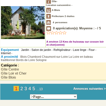
Gîte-
Location saisonnière -
A Blois
Préfecture 2 étoiles
4
personnes
0
appréciation(s): Moyenne :
-
/
5
A environ 13 Kms de huisseau sur cosson loir
et cher(centre)
Equipement
Jardin - Salon de jardin - Refrigérateur - Lave linge - Four -
Internet -
A proximité
Blois
Chambord
Chaumont-sur-Loire
La Loire en bateau
traditionnel
Bords de Loire
Sologne
Catégorie
:
Gîte Centre
Gîte Loir et Cher
Gîte Blois
1
2
3
4
5
Annonces suivantes >
...13