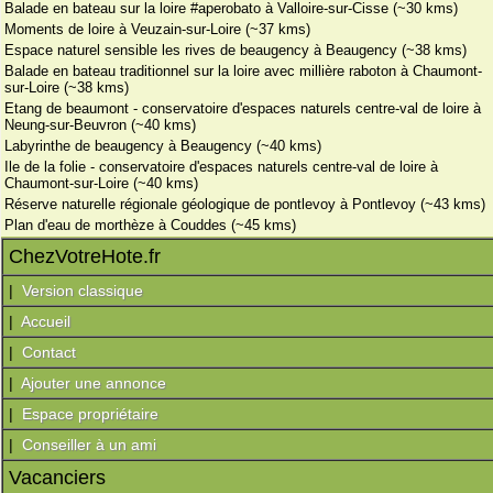
Balade en bateau sur la loire #aperobato à Valloire-sur-Cisse (~30 kms)
Moments de loire à Veuzain-sur-Loire (~37 kms)
Espace naturel sensible les rives de beaugency à Beaugency (~38 kms)
Balade en bateau traditionnel sur la loire avec millière raboton à Chaumont-
sur-Loire (~38 kms)
Etang de beaumont - conservatoire d'espaces naturels centre-val de loire à
Neung-sur-Beuvron (~40 kms)
Labyrinthe de beaugency à Beaugency (~40 kms)
Ile de la folie - conservatoire d'espaces naturels centre-val de loire à
Chaumont-sur-Loire (~40 kms)
Réserve naturelle régionale géologique de pontlevoy à Pontlevoy (~43 kms)
Plan d'eau de morthèze à Couddes (~45 kms)
ChezVotreHote.fr
|
Version classique
|
Accueil
|
Contact
|
Ajouter une annonce
|
Espace propriétaire
|
Conseiller à un ami
Vacanciers