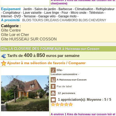
A environ 1 Kms de huisseau sur cosson loir et
cher(centre)
Equipement
Jardin - Salon de jardin - Barbecue - Climatisation - Refrigérateur
- Congélateur - Lave vaiselle - Lave linge - Four - Micro onde - Télévision -
Internet - DVD - Terrasse - Garage vélo - Garage moto -
A proximité
BLOIS
TOURS
ORLEANS
CHAMBORD
BLOIS
CHEVERNY
Catégorie
:
Gîte Centre
Gîte Loir et Cher
Gîte HUISSEAU SUR COSSON
Gîte LA CLOSERIE DES FOURNEAUX à Huisseau-sur-Cosson
400
850
Tarifs de
à
euros par semaine
Ajouter à ma sélection de favoris / Comparer
Gîte-
Location saisonnière -
A Huisseau-sur-Cosson
Pas de label
12
personnes
1
appréciation(s): Moyenne :
5
/
5
A environ 1 Kms de huisseau sur cosson loir et