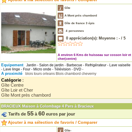
Gîte
A Mont près chambord
Gîte de france 3 épis
4
personnes
0
appréciation(s): Moyenne :
-
/
5
A environ 6 Kms de huisseau sur cosson loir et
cher(centre)
Equipement
Jardin - Salon de jardin - Barbecue - Refrigérateur - Lave vaiselle
- Lave linge - Four - Micro onde - Télévision - DVD -
A proximité
blois
tours
orleans
Blois
chambord
cheverny
Catégorie
:
Gîte Centre
Gîte Loir et Cher
Gîte Mont près chambord
BRACIEUX Maison à Colombage 4 Pers à Bracieux
55
60
Tarifs de
à
euros par jour
Ajouter à ma sélection de favoris / Comparer
Gîte-