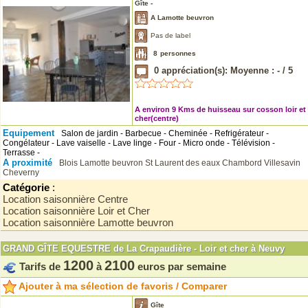
Gîte -
A Lamotte beuvron
Pas de label
8
personnes
0
appréciation(s): Moyenne :
-
/
5
A environ 9 Kms de huisseau sur cosson loir et
cher(centre)
Equipement
Salon de jardin - Barbecue - Cheminée - Refrigérateur -
Congélateur - Lave vaiselle - Lave linge - Four - Micro onde - Télévision -
Terrasse -
A proximité
Blois
Lamotte beuvron
St Laurent des eaux
Chambord
Villesavin
Cheverny
Catégorie
:
Location saisonnière Centre
Location saisonnière Loir et Cher
Location saisonnière Lamotte beuvron
GRAND GÎTE EQUESTRE de La Crapaudière - Loir et cher à Neuvy
1200
2100
Tarifs de
à
euros par semaine
Ajouter à ma sélection de favoris / Comparer
Gîte