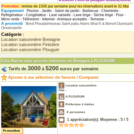
A environ 1 Kms de plouguin finistere(centre)
Promotion
:
remise de 150€ par semaine pour les réservations avant le 31 Mai
Equipement
Piscine - Jardin - Salon de jardin - Barbecue - Cheminée -
Refrigérateur - Congélateur - Lave vaiselle - Lave linge - Sèche linge - Four -
Micro onde - Télévision - Internet - Animaux acceptés - Terrasse -
A proximité
Brest
Ploudalmezeau
Saint pabu
Abers Wrac'h & Benoit
Ouessant
Oceanopolis
Catégorie
:
Location saisonnière Bretagne
Location saisonnière Finistère
Location saisonnière Plouguin
Villa Marine avec piscine intérieure en Bretagne à PLOUGUIN
3000
5200
Tarifs de
à
euros par semaine
Ajouter à ma sélection de favoris / Comparer
Location saisonnière-
Gîte -
A PLOUGUIN
Préfecture 4 étoiles
8
personnes
1
appréciation(s): Moyenne :
5
/
5