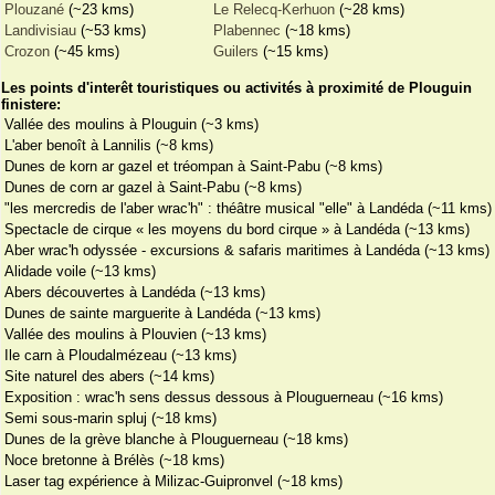
Plouzané
(~23 kms)
Le Relecq-Kerhuon
(~28 kms)
Landivisiau
(~53 kms)
Plabennec
(~18 kms)
Crozon
(~45 kms)
Guilers
(~15 kms)
Les points d'interêt touristiques ou activités à proximité de Plouguin
finistere:
Vallée des moulins à Plouguin (~3 kms)
L'aber benoît à Lannilis (~8 kms)
Dunes de korn ar gazel et tréompan à Saint-Pabu (~8 kms)
Dunes de corn ar gazel à Saint-Pabu (~8 kms)
"les mercredis de l'aber wrac'h" : théâtre musical "elle" à Landéda (~11 kms)
Spectacle de cirque « les moyens du bord cirque » à Landéda (~13 kms)
Aber wrac'h odyssée - excursions & safaris maritimes à Landéda (~13 kms)
Alidade voile (~13 kms)
Abers découvertes à Landéda (~13 kms)
Dunes de sainte marguerite à Landéda (~13 kms)
Vallée des moulins à Plouvien (~13 kms)
Ile carn à Ploudalmézeau (~13 kms)
Site naturel des abers (~14 kms)
Exposition : wrac'h sens dessus dessous à Plouguerneau (~16 kms)
Semi sous-marin spluj (~18 kms)
Dunes de la grève blanche à Plouguerneau (~18 kms)
Noce bretonne à Brélès (~18 kms)
Laser tag expérience à Milizac-Guipronvel (~18 kms)