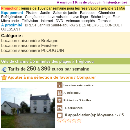
A environ 1 Kms de plouguin finistere(centre)
Promotion
:
remise de 150€ par semaine pour les réservations avant le 31 Mai
Equipement
Piscine - Jardin - Salon de jardin - Barbecue - Cheminée -
Refrigérateur - Congélateur - Lave vaiselle - Lave linge - Sèche linge - Four -
Micro onde - Télévision - Internet - DVD - Animaux acceptés - Terrasse -
A proximité
BREST
Lannilis
Saint-Pabu
PAYS DES ABERS
LE CONQUET
OUESSANT
Catégorie
:
Location saisonnière Bretagne
Location saisonnière Finistère
Location saisonnière PLOUGUIN
Gite de charme à 5 minutes des plages à Tréglonou
250
390
Tarifs de
à
euros par semaine
Ajouter à ma sélection de favoris / Comparer
Location saisonnière
A Tréglonou
Préfecture 3 étoiles
4
personnes
0
appréciation(s): Moyenne :
-
/
5