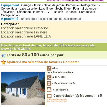
A environ 5 Kms de plouguin finistere(centre)
Equipement
Garage - Jardin - Salon de jardin - Barbecue - Refrigérateur -
Congélateur - Lave vaiselle - Lave linge - Sèche linge - Four - Micro onde -
Télévision - Téléphone - Internet - DVD - Balcon - Terrasse - Garage vélo -
Garage moto -
A proximité
lannilis
brest
roscoff
kerlouan
portsall
locronan
Catégorie
:
Location saisonnière Bretagne
Location saisonnière Finistère
Location saisonnière LANDEDA
Gite deluxe au bord de mer, face à l'ile d'Ouessant sur une côte
sauvage à PLOURIN
80
100
Tarifs de
à
euros par jour
Ajouter à ma sélection de favoris / Comparer
Gîte-
Location saisonnière -
A PLOURIN
Clévacances 3 clés
6
personnes
0
appréciation(s): Moyenne :
-
/
5