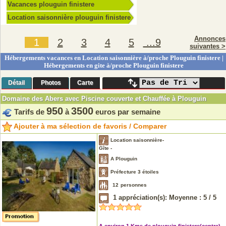
Vacances plouguin finistere
Location saisonnière plouguin finistere
Annonces
1
2
3
4
5
...9
suivantes >
Hébergements vacances en Location saisonnière à/proche Plouguin finistere |
Hébergements en gite à/proche Plouguin finistere
Détail
Photos
Carte
Domaine des Abers avec Piscine couverte et Chauffée à Plouguin
950
3500
Tarifs de
à
euros par semaine
Ajouter à ma sélection de favoris / Comparer
Location saisonnière-
Gîte -
A Plouguin
Préfecture 3 étoiles
12
personnes
1
appréciation(s): Moyenne :
5
/
5