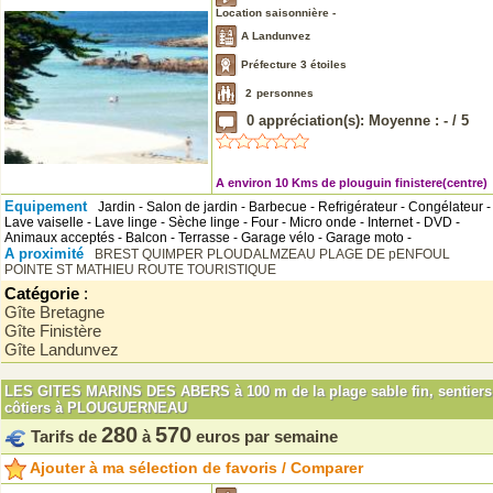
Location saisonnière -
A Landunvez
Préfecture 3 étoiles
2
personnes
0
appréciation(s): Moyenne :
-
/
5
A environ 10 Kms de plouguin finistere(centre)
Equipement
Jardin - Salon de jardin - Barbecue - Refrigérateur - Congélateur -
Lave vaiselle - Lave linge - Sèche linge - Four - Micro onde - Internet - DVD -
Animaux acceptés - Balcon - Terrasse - Garage vélo - Garage moto -
A proximité
BREST
QUIMPER
PLOUDALMZEAU
PLAGE DE pENFOUL
POINTE ST MATHIEU
ROUTE TOURISTIQUE
Catégorie
:
Gîte Bretagne
Gîte Finistère
Gîte Landunvez
LES GITES MARINS DES ABERS à 100 m de la plage sable fin, sentiers
côtiers à PLOUGUERNEAU
280
570
Tarifs de
à
euros par semaine
Ajouter à ma sélection de favoris / Comparer