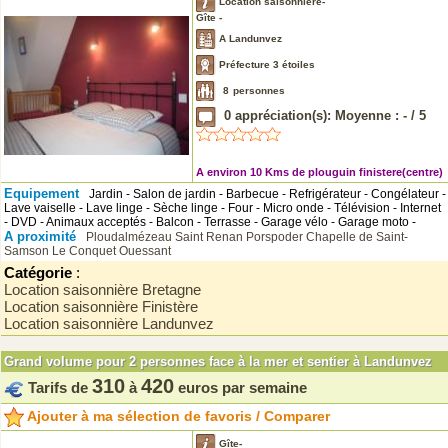
Location saisonnière-
Gîte -
A Landunvez
Préfecture 3 étoiles
8
personnes
0
appréciation(s): Moyenne :
-
/
5
A environ 10 Kms de plouguin finistere(centre)
Equipement
Jardin - Salon de jardin - Barbecue - Refrigérateur - Congélateur -
Lave vaiselle - Lave linge - Sèche linge - Four - Micro onde - Télévision - Internet
- DVD - Animaux acceptés - Balcon - Terrasse - Garage vélo - Garage moto -
A proximité
Ploudalmézeau
Saint Renan
Porspoder
Chapelle de Saint-
Samson
Le Conquet
Ouessant
Catégorie
:
Location saisonnière Bretagne
Location saisonnière Finistère
Location saisonnière Landunvez
Grand volume pour 2 personnes face à la mer et sentier à Landunvez
310
420
Tarifs de
à
euros par semaine
Ajouter à ma sélection de favoris / Comparer
Gîte-