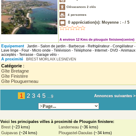
Clévacances 2 clés
4
personnes
0
appréciation(s): Moyenne :
-
/
5
A environ 12 Kms de plouguin finistere(centre)
Equipement
Jardin - Salon de jardin - Barbecue - Refrigérateur - Congélateur -
Lave linge - Four - Micro onde - Télévision - Téléphone - Internet - DVD - Animaux
acceptés - Terrasse - Garage vélo -
A proximité
BREST
MORLAIX
LESNEVEN
Catégorie
:
Gîte Bretagne
Gîte Finistère
Gîte Plouguerneau
1
2
3
4
5
Annonces suivantes >
...9
Voici les principales villes à proximité de Plouguin finistere:
Brest
(~23 kms)
Landerneau
(~36 kms)
Guipavas
(~24 kms)
Plougastel-Daoulas
(~34 kms)