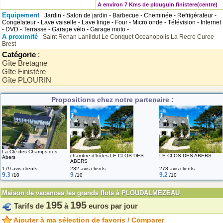
A environ 7 Kms de plouguin finistere(centre)
Equipement
Jardin - Salon de jardin - Barbecue - Cheminée - Refrigérateur -
Congélateur - Lave vaiselle - Lave linge - Four - Micro onde - Télévision - Internet
- DVD - Terrasse - Garage vélo - Garage moto -
A proximité
Saint Renan
Lanildut
Le Conquet
Oceanopolis
La Recre Curee
Brest
Catégorie
:
Gîte Bretagne
Gîte Finistère
Gîte PLOURIN
Propositions chez notre partenaire :
La Clé des Champs des
chambre d'hôtes LE CLOS DES
LE CLOS DES ABERS
Abers
ABERS
179 avis clients:
232 avis clients:
278 avis clients:
9.3
9
9.2
/10
/10
/10
Maison de vacances les grands flots à PLOUDALMEZEAU
195
195
Tarifs de
à
euros par jour
Ajouter à ma sélection de favoris / Comparer