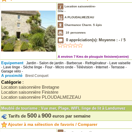
Location saisonnière-
Gîte -
A PLOUDALMEZEAU
Charmance Charm. 5 épis
10
personnes
0
appréciation(s): Moyenne :
-
/
5
A environ 7 Kms de plouguin finistere(centre)
Equipement
Jardin - Salon de jardin - Barbecue - Refrigérateur - Lave vaiselle
- Lave linge - Sèche linge - Four - Micro onde - Télévision - Internet - Terrasse -
Garage vélo -
A proximité
Brest
Conquet
Catégorie
:
Location saisonnière Bretagne
Location saisonnière Finistère
Location saisonnière PLOUDALMEZEAU
Meublé de tourisme : Vue mer, Plage, WIFI, linge de lit à Landunvez
500
900
Tarifs de
à
euros par semaine
Ajouter à ma sélection de favoris / Comparer