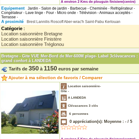
A environ 2 Kms de plouguin finistere(centre)
Equipement
Jardin - Salon de jardin - Barbecue - Cheminée - Refrigérateur -
Congélateur - Lave linge - Four - Micro onde - Télévision - Animaux acceptés -
Terrasse -
A proximité
Brest
Lannilis
Roscoff
Aber-wrac'h
Saint-Pabu
Kerlouan
Catégorie
:
Location saisonnière Bretagne
Location saisonnière Finistère
Location saisonnière Tréglonou
Bretagne - Gite VUE Mer-Bord de Mer-600M plage- Label 3clévacances :
grand confort à LANDEDA
350
1150
Tarifs de
à
euros par semaine
Ajouter à ma sélection de favoris / Comparer
Location saisonnière-
Gîte -
A LANDEDA
Clévacances 3 clés
6
personnes
0
appréciation(s): Moyenne :
-
/
5