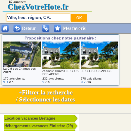
-87 annonces
Chez
VotreHote.fr
Retour
Mes favoris
Propositions chez notre partenaire :
La Clé des Champs des
chambre d'hôtes LE CLOS
LE CLOS DES ABERS
Abers
DES ABERS
179 avis clients:
232 avis clients:
278 avis clients:
9.3
9
9.2
/10
/10
/10
+Filtrer la recherche
/ Sélectionner les dates
Location vacances Bretagne
Hébergements vacances Finistère (29)