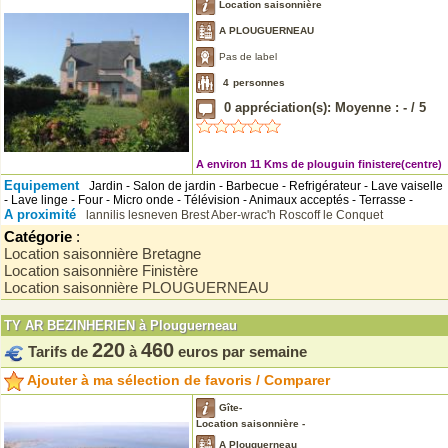
Location saisonnière
A PLOUGUERNEAU
Pas de label
4
personnes
0
appréciation(s): Moyenne :
-
/
5
A environ 11 Kms de plouguin finistere(centre)
Equipement
Jardin - Salon de jardin - Barbecue - Refrigérateur - Lave vaiselle
- Lave linge - Four - Micro onde - Télévision - Animaux acceptés - Terrasse -
A proximité
lannilis
lesneven
Brest
Aber-wrac'h
Roscoff
le Conquet
Catégorie
:
Location saisonnière Bretagne
Location saisonnière Finistère
Location saisonnière PLOUGUERNEAU
TY AR BEZINHERIEN à Plouguerneau
220
460
Tarifs de
à
euros par semaine
Ajouter à ma sélection de favoris / Comparer
Gîte-
Location saisonnière -
A Plouguerneau