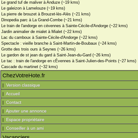
Le grand tuf de maliver à Anduze (~19 kms)
Le galeizon à Lamelouze (~19 kms)
La pierre de brouzet à Brouzet-lès-Alès (~21 kms)
Dinopedia parc à La Grand-Combe (~21 kms)
Le train de l'andorge en cévennes à Sainte-Cécile-d'Andorge (~22 kms)
Jardin animalier de mialet à Mialet (~22 kms)
Lac du camboux à Sainte-Cécile-d'Andorge (~22 kms)
Spectacle : vieille branche à Saint-Martin-de-Boubaux (~24 kms)
Grotte des trois ours à Seynes (~26 kms)
Le gardon de st jean du gard à Saint-Jean-du-Gard (~26 kms)
Le tac : train de l'andorge en cÉvennes à Saint-Julien-des-Points (~27 kms)
Cascade du martinet (~32 kms)
ChezVotreHote.fr
|
Version classique
|
Accueil
|
Contact
|
Ajouter une annonce
|
Espace propriétaire
|
Conseiller à un ami
Vacanciers