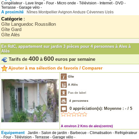
Congélateur - Lave linge - Four - Micro onde - Télévision - Internet - DVD -
Terrasse - Garage vélo -
A proximité
Nîmes
Montpellier
Avignon
Anduze
Cévennes
Uzès
Catégorie
:
Gîte Languedoc Roussillon
Gîte Gard
Gîte Alès
En RdC, appartement sur jardin 3 pièces pour 4 personnes à Ales à
Alès
400
600
Tarifs de
à
euros par semaine
Ajouter à ma sélection de favoris / Comparer
Gîte
A Alès
Pas de label
4
personnes
0
appréciation(s): Moyenne :
-
/
5
A environ 2 Kms de ales(centre)
Equipement
Jardin - Salon de jardin - Barbecue - Climatisation - Refrigérateur
- Four - Télévision - Terrasse - Garage vélo -