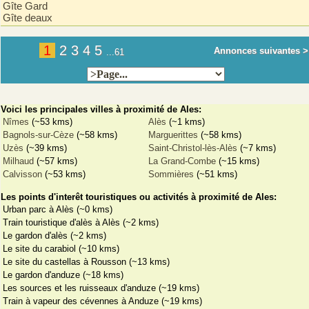
Gîte Gard
Gîte deaux
1
2
3
4
5
Annonces suivantes >
...61
Voici les principales villes à proximité de Ales:
Nîmes
(~53 kms)
Alès
(~1 kms)
Bagnols-sur-Cèze
(~58 kms)
Marguerittes
(~58 kms)
Uzès
(~39 kms)
Saint-Christol-lès-Alès
(~7 kms)
Milhaud
(~57 kms)
La Grand-Combe
(~15 kms)
Calvisson
(~53 kms)
Sommières
(~51 kms)
Les points d'interêt touristiques ou activités à proximité de Ales:
Urban parc à Alès (~0 kms)
Train touristique d'alès à Alès (~2 kms)
Le gardon d'alès (~2 kms)
Le site du carabiol (~10 kms)
Le site du castellas à Rousson (~13 kms)
Le gardon d'anduze (~18 kms)
Les sources et les ruisseaux d'anduze (~19 kms)
Train à vapeur des cévennes à Anduze (~19 kms)