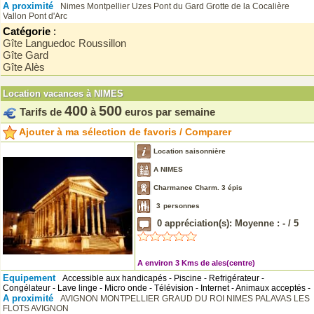
A proximité
Nimes
Montpellier
Uzes
Pont du Gard
Grotte de la Cocalière
Vallon Pont d'Arc
Catégorie
:
Gîte Languedoc Roussillon
Gîte Gard
Gîte Alès
Location vacances à NIMES
400
500
Tarifs de
à
euros par semaine
Ajouter à ma sélection de favoris / Comparer
Location saisonnière
A NIMES
Charmance Charm. 3 épis
3
personnes
0
appréciation(s): Moyenne :
-
/
5
A environ 3 Kms de ales(centre)
Equipement
Accessible aux handicapés - Piscine - Refrigérateur -
Congélateur - Lave linge - Micro onde - Télévision - Internet - Animaux acceptés -
A proximité
AVIGNON
MONTPELLIER
GRAUD DU ROI
NIMES
PALAVAS LES
FLOTS
AVIGNON