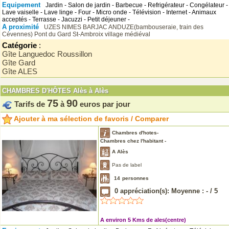
Equipement
Jardin - Salon de jardin - Barbecue - Refrigérateur - Congélateur -
Lave vaiselle - Lave linge - Four - Micro onde - Télévision - Internet - Animaux
acceptés - Terrasse - Jacuzzi - Petit déjeuner -
A proximité
UZES
NIMES
BARJAC
ANDUZE(bambouseraie, train des
Cévennes)
Pont du Gard
St-Ambroix village médiéval
Catégorie
:
Gîte Languedoc Roussillon
Gîte Gard
Gîte ALES
CHAMBRES D'HÔTES Alès à Alès
75
90
Tarifs de
à
euros par jour
Ajouter à ma sélection de favoris / Comparer
Chambres d'hotes-
Chambres chez l'habitant -
A Alès
Pas de label
14
personnes
0
appréciation(s): Moyenne :
-
/
5
A environ 5 Kms de ales(centre)