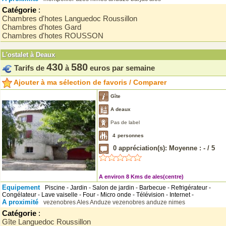
Catégorie
:
Chambres d'hotes Languedoc Roussillon
Chambres d'hotes Gard
Chambres d'hotes ROUSSON
L'ostalet à Deaux
430
580
Tarifs de
à
euros par semaine
Ajouter à ma sélection de favoris / Comparer
Gîte
A deaux
Pas de label
4
personnes
0
appréciation(s): Moyenne :
-
/
5
A environ 8 Kms de ales(centre)
Equipement
Piscine - Jardin - Salon de jardin - Barbecue - Refrigérateur -
Congélateur - Lave vaiselle - Four - Micro onde - Télévision - Internet -
A proximité
vezenobres
Ales
Anduze
vezenobres
anduze
nimes
Catégorie
:
Gîte Languedoc Roussillon