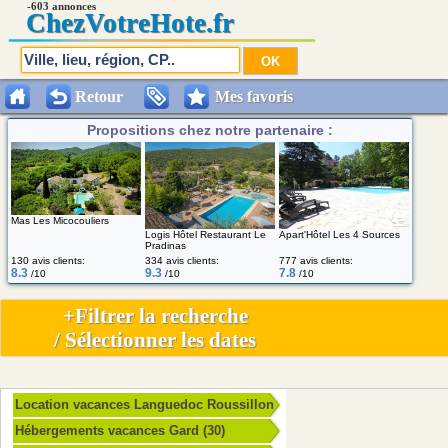
-603 annonces
Chez
VotreHote.fr
Retour
Mes favoris
Propositions chez notre partenaire :
Mas Les Micocouliers
Logis Hôtel Restaurant Le
Apart'Hôtel Les 4 Sources
Pradinas
130 avis clients:
334 avis clients:
777 avis clients:
8.3
9.3
7.8
/10
/10
/10
+Filtrer la recherche
/ Sélectionner les dates
Location vacances Languedoc Roussillon
Hébergements vacances Gard (30)