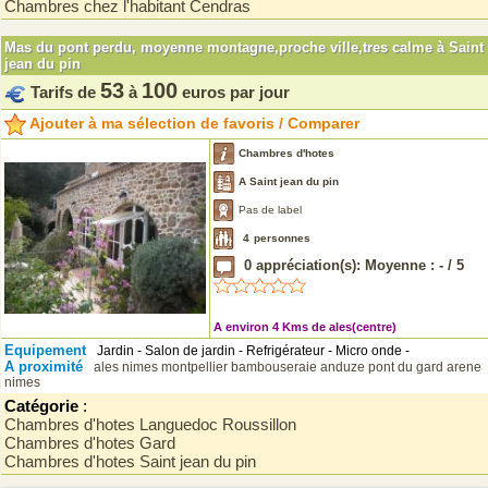
Chambres chez l'habitant Cendras
Mas du pont perdu, moyenne montagne,proche ville,tres calme à Saint
jean du pin
53
100
Tarifs de
à
euros par jour
Ajouter à ma sélection de favoris / Comparer
Chambres d'hotes
A Saint jean du pin
Pas de label
4
personnes
0
appréciation(s): Moyenne :
-
/
5
A environ 4 Kms de ales(centre)
Equipement
Jardin - Salon de jardin - Refrigérateur - Micro onde -
A proximité
ales
nimes
montpellier
bambouseraie anduze
pont du gard
arene
nimes
Catégorie
:
Chambres d'hotes Languedoc Roussillon
Chambres d'hotes Gard
Chambres d'hotes Saint jean du pin