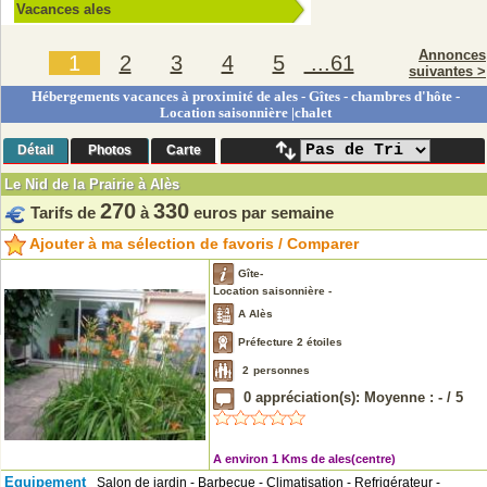
Vacances ales
Annonces
1
2
3
4
5
...61
suivantes >
Hébergements vacances à proximité de ales - Gîtes - chambres d'hôte -
Location saisonnière |chalet
Détail
Photos
Carte
Le Nid de la Prairie à Alès
270
330
Tarifs de
à
euros par semaine
Ajouter à ma sélection de favoris / Comparer
Gîte-
Location saisonnière -
A Alès
Préfecture 2 étoiles
2
personnes
0
appréciation(s): Moyenne :
-
/
5
A environ 1 Kms de ales(centre)
Equipement
Salon de jardin - Barbecue - Climatisation - Refrigérateur -