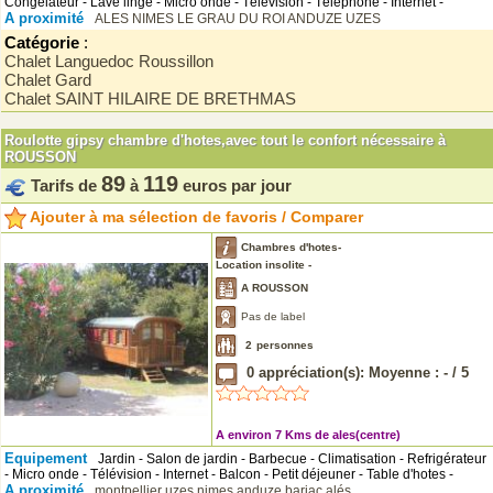
Congélateur - Lave linge - Micro onde - Télévision - Téléphone - Internet -
A proximité
ALES
NIMES
LE GRAU DU ROI
ANDUZE
UZES
Catégorie
:
Chalet Languedoc Roussillon
Chalet Gard
Chalet SAINT HILAIRE DE BRETHMAS
Roulotte gipsy chambre d'hotes,avec tout le confort nécessaire à
ROUSSON
89
119
Tarifs de
à
euros par jour
Ajouter à ma sélection de favoris / Comparer
Chambres d'hotes-
Location insolite -
A ROUSSON
Pas de label
2
personnes
0
appréciation(s): Moyenne :
-
/
5
A environ 7 Kms de ales(centre)
Equipement
Jardin - Salon de jardin - Barbecue - Climatisation - Refrigérateur
- Micro onde - Télévision - Internet - Balcon - Petit déjeuner - Table d'hotes -
A proximité
montpellier
uzes
nimes
anduze
barjac
alés