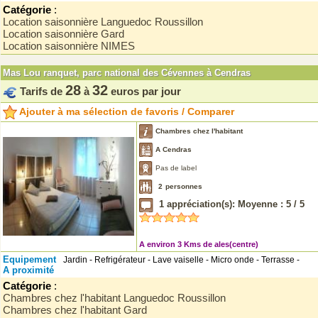
Catégorie
:
Location saisonnière Languedoc Roussillon
Location saisonnière Gard
Location saisonnière NIMES
Mas Lou ranquet, parc national des Cévennes à Cendras
28
32
Tarifs de
à
euros par jour
Ajouter à ma sélection de favoris / Comparer
Chambres chez l'habitant
A Cendras
Pas de label
2
personnes
1
appréciation(s): Moyenne :
5
/
5
A environ 3 Kms de ales(centre)
Equipement
Jardin - Refrigérateur - Lave vaiselle - Micro onde - Terrasse -
A proximité
Catégorie
:
Chambres chez l'habitant Languedoc Roussillon
Chambres chez l'habitant Gard