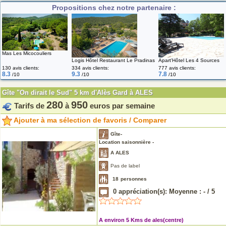
Propositions chez notre partenaire :
Mas Les Micocouliers
Logis Hôtel Restaurant Le Pradinas
Apart'Hôtel Les 4 Sources
130 avis clients:
334 avis clients:
777 avis clients:
8.3
9.3
7.8
/10
/10
/10
Gîte "On dirait le Sud" 5 km d'Alès Gard à ALES
280
950
Tarifs de
à
euros par semaine
Ajouter à ma sélection de favoris / Comparer
Gîte-
Location saisonnière -
A ALES
Pas de label
18
personnes
0
appréciation(s): Moyenne :
-
/
5
A environ 5 Kms de ales(centre)