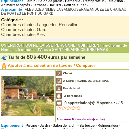
Equipement
Jardin - Salon de jardin - Barbecue - Refrigérateur - Télévision -
Animaux acceptés - Terrasse - Jacuzzi - Petit déjeuner -
A proximité
ALES
UZES
NIMES
LA BAMBOUSERAIE ANDUZE
LE CHATEAU
DE PORTES
LE PONT DU GARD
Catégorie
:
Chambres d'hotes Languedoc Roussillon
Chambres d'hotes Gard
Chambres d'hotes Alès
UN ENDROIT QUI NE LAISSE PERSONNE INDIFFERENT mi-chemin de
Nîmes, à 5 minutes d’Alès à SAINT HILAIRE DE BRETHMAS
80
400
Tarifs de
à
euros par semaine
Ajouter à ma sélection de favoris / Comparer
Chalet
A SAINT HILAIRE DE BRETHMAS
Pas de label
2
personnes
0
appréciation(s): Moyenne :
-
/
5
A environ 6 Kms de ales(centre)
Equipement
Piscine - Jardin - Salon de jardin - Barbecue - Refrigérateur -