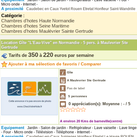
Jardin - Salon de jardin - Refrigérateur - Lave vaiselle - Four -
Micro onde - Internet -
A proximité
Caudebec en Caux
Yvetot
Rouen
Etretat
Honfleur
Saint-Wandrille
Catégorie
:
Chambres d'hotes Haute Normandie
Chambres d'hotes Seine Maritime
Chambres d'hotes Maulévrier Sainte Gertrude
Location Gîte "L'Eau-Vive" en Normandie - 5 pers. à Maulevrier Ste
Gertrude
350
220
Tarifs de
à
euros par semaine
Ajouter à ma sélection de favoris / Comparer
Gîte
A Maulevrier Ste Gertrude
Pas de label
5
personnes
0
appréciation(s): Moyenne :
-
/
5
A environ 20 Kms de barneville(centre)
Equipement
Jardin - Salon de jardin - Refrigérateur - Lave vaiselle - Lave linge
- Four - Micro onde - Télévision - Téléphone - Internet -
A proximité
Caudebec-en-Caux
Jumieges
Honfleur
Etretat
Le Havre
ROUEN