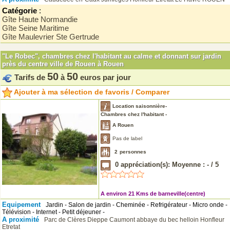
Catégorie
:
Gîte Haute Normandie
Gîte Seine Maritime
Gîte Maulevrier Ste Gertrude
"Le Robec", chambres chez l'habitant au calme et donnant sur jardin
près du centre ville de Rouen à Rouen
50
50
Tarifs de
à
euros par jour
Ajouter à ma sélection de favoris / Comparer
Location saisonnière-
Chambres chez l'habitant -
A Rouen
Pas de label
2
personnes
0
appréciation(s): Moyenne :
-
/
5
A environ 21 Kms de barneville(centre)
Equipement
Jardin - Salon de jardin - Cheminée - Refrigérateur - Micro onde -
Télévision - Internet - Petit déjeuner -
A proximité
Parc de Clères
Dieppe
Caumont
abbaye du bec helloin
Honfleur
Etretat