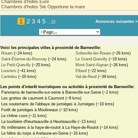
Chambres d'hotes Eure
Chambres d'hotes Ste Opportune la mare
1
2
3
4
5
Annonces suivantes >
...22
Voici les principales villes à proximité de Barneville:
Rouen
(~24 kms)
Sotteville-lès-Rouen
(~26 kms)
Saint-Étienne-du-Rouvray
(~24 kms)
Le Grand-Quevilly
(~19 kms)
Le Petit-Quevilly
(~20 kms)
Mont-Saint-Aignan
(~26 kms)
Louviers
(~41 kms)
Elbeuf
(~22 kms)
Canteleu
(~20 kms)
Val-de-Reuil
(~39 kms)
Les points d'interêt touristiques ou activités à proximité de Barneville:
Panorama de barneville-sur-seine à Barneville-sur-Seine (~2 kms)
Les grottes de caumont à Caumont (~8 kms)
Les souterrains de l'abbaye de jumièges à Jumièges (~10 kms)
Forêt de jumièges à Moulineaux (~10 kms)
Le chêne cuve (~11 kms)
La tourbière d'heurteauville à Heurteauville (~13 kms)
Ifs millénaires à la haye-de-routot à La Haye-de-Routot (~14 kms)
Le hêtre du torps à Arelaune-en-Seine (~16 kms)