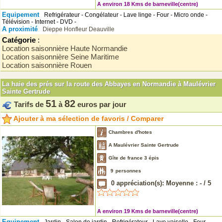
A environ 18 Kms de barneville(centre)
Equipement
Refrigérateur - Congélateur - Lave linge - Four - Micro onde -
Télévision - Internet - DVD -
A proximité
Dieppe
Honfleur
Deauville
Catégorie
:
Location saisonnière Haute Normandie
Location saisonnière Seine Maritime
Location saisonnière Rouen
La haie des prés sur la route des Abbayes en Normandie à Maulévrier
Sainte Gertrude
51
82
Tarifs de
à
euros par jour
Ajouter à ma sélection de favoris / Comparer
Chambres d'hotes
A Maulévrier Sainte Gertrude
Gîte de france 3 épis
9
personnes
0
appréciation(s): Moyenne :
-
/
5
A environ 19 Kms de barneville(centre)
Equipement