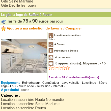
Gîte Seine Maritime
Gîte Deville les rouen
Le gîte la loge de Buffon à Rouen
75
90
Tarifs de
à
euros par jour
Ajouter à ma sélection de favoris / Comparer
Location saisonnière-
Gîte -
A Rouen
Préfecture 4 étoiles
4
personnes
0
appréciation(s): Moyenne :
-
/
5
A environ 18 Kms de barneville(centre)
Equipement
Refrigérateur - Congélateur - Lave vaiselle - Lave linge - Sèche
linge - Four - Micro onde - Télévision - Internet -
A proximité
rouen
Catégorie
:
Location saisonnière Haute Normandie
Location saisonnière Seine Maritime
Location saisonnière Rouen