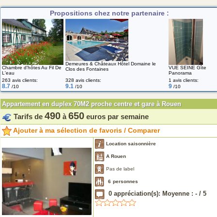
Propositions chez notre partenaire :
Demeures & Châteaux Hôtel Domaine le
Chambre d'hôtes Au Fil De
VUE SEINE Gîte
Clos des Fontaines
L'eau
Panorama
263 avis clients:
328 avis clients:
1 avis clients:
8.7
9.1
9
/10
/10
/10
Appartement en duplex 70M2 proche centre et gare à Rouen
490
650
Tarifs de
à
euros par semaine
Ajouter à ma sélection de favoris / Comparer
Location saisonnière
A Rouen
Pas de label
6
personnes
0
appréciation(s): Moyenne :
-
/
5