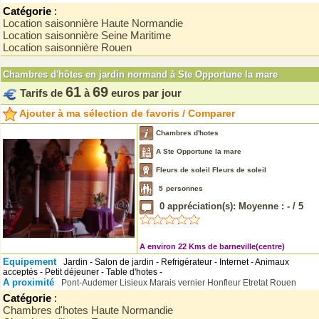
Catégorie
:
Location saisonnière Haute Normandie
Location saisonnière Seine Maritime
Location saisonnière Rouen
Chambres d'hôtes en jardin normand à Ste Opportune la mare
61
69
Tarifs de
à
euros par jour
Ajouter à ma sélection de favoris / Comparer
Chambres d'hotes
A Ste Opportune la mare
Fleurs de soleil Fleurs de soleil
5
personnes
0
appréciation(s): Moyenne :
-
/
5
A environ 22 Kms de barneville(centre)
Equipement
Jardin - Salon de jardin - Refrigérateur - Internet - Animaux
acceptés - Petit déjeuner - Table d'hotes -
A proximité
Pont-Audemer
Lisieux
Marais vernier
Honfleur
Etretat
Rouen
Catégorie
:
Chambres d'hotes Haute Normandie