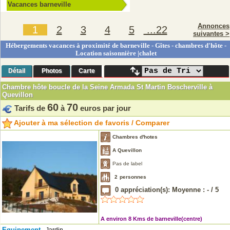
Vacances barneville
Annonces
1
2
3
4
5
...22
suivantes >
Hébergements vacances à proximité de barneville - Gîtes - chambres d'hôte -
Location saisonnière |chalet
Détail
Photos
Carte
Chambre hôte boucle de la Seine Armada St Martin Boscherville à
Quevillon
60
70
Tarifs de
à
euros par jour
Ajouter à ma sélection de favoris / Comparer
Chambres d'hotes
A Quevillon
Pas de label
2
personnes
0
appréciation(s): Moyenne :
-
/
5
A environ 8 Kms de barneville(centre)
Equipement