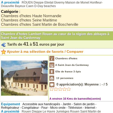
A proximité
ROUEN
Dieppe
Etretat
Giverny Maison de Monet
Honfleur-
Deauville
Bayeux Caen D-Day beaches
Catégorie
:
Chambres d'hotes Haute Normandie
Chambres d'hotes Seine Maritime
Chambres d'hotes Saint Martin de Boscherville
Chambre d'hotes Lambert Rouen au cœur de la région des abbayes à
Saint Jean du Cardonnay
41
51
Tarifs de
à
euros par jour
Ajouter à ma sélection de favoris / Comparer
Chambres d'hotes
A Saint Jean du Cardonnay
Gîte de france 3 épis
13
personnes
0
appréciation(s): Moyenne :
-
/
5
A environ 16 Kms de barneville(centre)
Equipement
Accessible aux handicapés - Jardin - Salon de jardin -
Refrigérateur - Congélateur - Four - Micro onde - Télévision - Internet -
A proximité
Rouen
Dieppe
Le Havre
Jumièges
Rouen
Saint Martin de