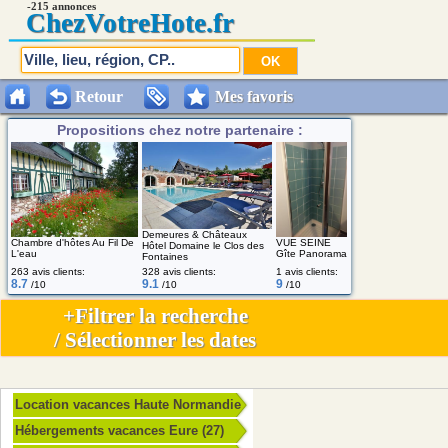
-215 annonces
Chez
VotreHote.fr
Retour
Mes favoris
Propositions chez notre partenaire :
Demeures & Châteaux
Chambre d'hôtes Au Fil De
VUE SEINE
Hôtel Domaine le Clos des
L'eau
Gîte Panorama
Fontaines
263 avis clients:
328 avis clients:
1 avis clients:
8.7
9.1
9
/10
/10
/10
+Filtrer la recherche
/ Sélectionner les dates
Location vacances Haute Normandie
Hébergements vacances Eure (27)