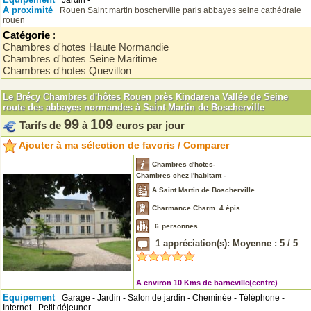
Jardin -
A proximité
Rouen
Saint martin boscherville
paris
abbayes
seine
cathédrale
rouen
Catégorie
:
Chambres d'hotes Haute Normandie
Chambres d'hotes Seine Maritime
Chambres d'hotes Quevillon
Le Brécy Chambres d'hôtes Rouen près Kindarena Vallée de Seine
route des abbayes normandes à Saint Martin de Boscherville
99
109
Tarifs de
à
euros par jour
Ajouter à ma sélection de favoris / Comparer
Chambres d'hotes-
Chambres chez l'habitant -
A Saint Martin de Boscherville
Charmance Charm. 4 épis
6
personnes
1
appréciation(s): Moyenne :
5
/
5
A environ 10 Kms de barneville(centre)
Equipement
Garage - Jardin - Salon de jardin - Cheminée - Téléphone -
Internet - Petit déjeuner -