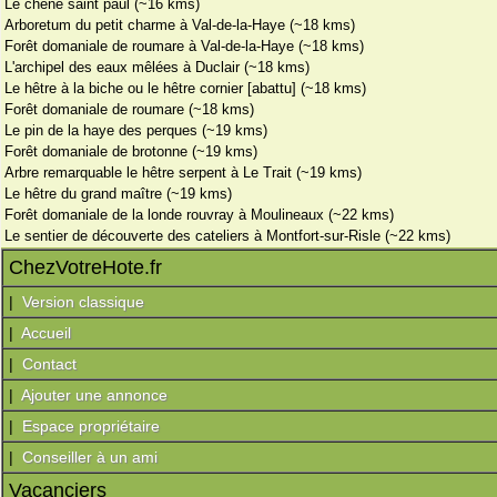
Le chêne saint paul (~16 kms)
Arboretum du petit charme à Val-de-la-Haye (~18 kms)
Forêt domaniale de roumare à Val-de-la-Haye (~18 kms)
L'archipel des eaux mêlées à Duclair (~18 kms)
Le hêtre à la biche ou le hêtre cornier [abattu] (~18 kms)
Forêt domaniale de roumare (~18 kms)
Le pin de la haye des perques (~19 kms)
Forêt domaniale de brotonne (~19 kms)
Arbre remarquable le hêtre serpent à Le Trait (~19 kms)
Le hêtre du grand maître (~19 kms)
Forêt domaniale de la londe rouvray à Moulineaux (~22 kms)
Le sentier de découverte des cateliers à Montfort-sur-Risle (~22 kms)
ChezVotreHote.fr
|
Version classique
|
Accueil
|
Contact
|
Ajouter une annonce
|
Espace propriétaire
|
Conseiller à un ami
Vacanciers