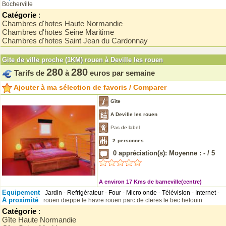
Bocherville
Catégorie
:
Chambres d'hotes Haute Normandie
Chambres d'hotes Seine Maritime
Chambres d'hotes Saint Jean du Cardonnay
Gite de ville proche (1KM) rouen à Deville les rouen
280
280
Tarifs de
à
euros par semaine
Ajouter à ma sélection de favoris / Comparer
Gîte
A Deville les rouen
Pas de label
2
personnes
0
appréciation(s): Moyenne :
-
/
5
A environ 17 Kms de barneville(centre)
Equipement
Jardin - Refrigérateur - Four - Micro onde - Télévision - Internet -
A proximité
rouen
dieppe
le havre
rouen
parc de cleres
le bec helouin
Catégorie
:
Gîte Haute Normandie