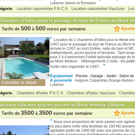
Luberon
Vaison la Romaine
tégorie
:
Location saisonnière P.A.C.A
Location saisonnière Vaucluse
Loc
Chambres d'hôtes pour le passage du tour de France au Mont Ve
500
500
Ajouter
Tarifs de
à
euros par semaine
"
Location de 2 chambres d'hôtes pour le Week-en
14/07 pour le passage du tour de France au Mont V
arrivée le 12/07 au soir) Entrée, salle de bain et WC
indépendants, accès piscine et terrasse. Tarif uniq
pour 2 à 4 personnes Forfait spéciale passage du t
au Mont Ventoux - Hébergements 2 nuits - les petits
"
Sortie vélo organisée le 13/07...
Equipement
Piscine - Garage - Jardin - Salon de 
A proximité
Avignon
Carpentras
Orange
Bédoin
Lubéron
tégorie
:
Chambres d'hotes P.A.C.A
Chambres d'hotes Vaucluse
Chambres
acieuse villa avec piscine proche du Mont Ventoux à Mazan
3500
3500
Ajouter
Tarifs de
à
euros par semaine
"
Nous vous proposons de venir passer une agréa
ou plus,dans notre villa familiale de 180 M2,desserv
agréable jardin de 1900 M2 avec une piscine de 12
accueillir 8 personnes.Parfaitement adaptée pour u