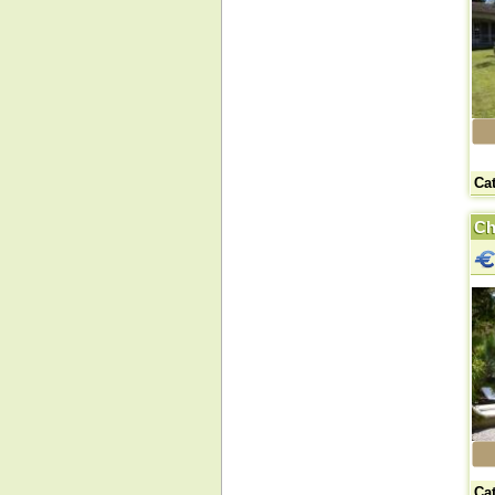
Ca
Ch
Ca