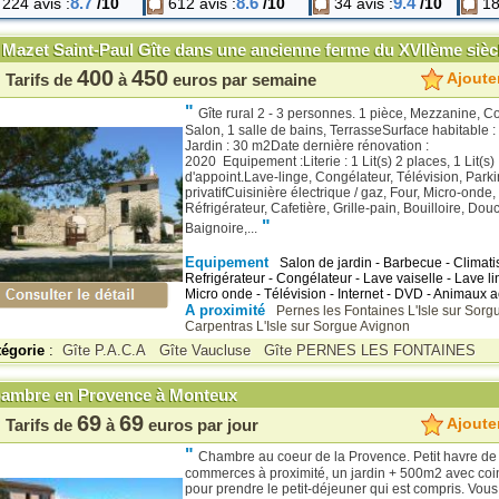
8.7
8.6
9.4
224 avis :
/10
612 avis :
/10
34 avis :
/10
18 
 Mazet Saint-Paul Gîte dans une ancienne ferme du XVIIème s
400
450
Ajouter
Tarifs de
à
euros par semaine
"
Gîte rural 2 - 3 personnes. 1 pièce, Mezzanine, Co
Salon, 1 salle de bains, TerrasseSurface habitable :
Jardin : 30 m2Date dernière rénovation :
2020 Equipement :Literie : 1 Lit(s) 2 places, 1 Lit(s)
d'appoint.Lave-linge, Congélateur, Télévision, Park
privatifCuisinière électrique / gaz, Four, Micro-onde,
Réfrigérateur, Cafetière, Grille-pain, Bouilloire, Dou
"
Baignoire,...
Equipement
Salon de jardin - Barbecue - Climatis
Refrigérateur - Congélateur - Lave vaiselle - Lave li
Micro onde - Télévision - Internet - DVD - Animaux a
A proximité
Pernes les Fontaines
L'Isle sur Sorg
Carpentras
L'Isle sur Sorgue
Avignon
tégorie
:
Gîte P.A.C.A
Gîte Vaucluse
Gîte PERNES LES FONTAINES
ambre en Provence à Monteux
69
69
Ajouter
Tarifs de
à
euros par jour
"
Chambre au coeur de la Provence. Petit havre de 
commerces à proximité, un jardin + 500m2 avec coin
pour prendre le petit-déjeuner qui est compris. Vou