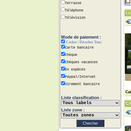
Terrasse
Téléphone
Le
Télévision
Mode de paiement :
Cocher / Décocher Tous
Carte bancaire
Chèque
Chèques vacances
En espèces
Paypal/Internet
Virement bancaire
Ca
Liste classification :
Ch
Liste zone :