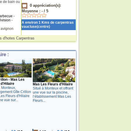
e de bain ou
0
appréciation(s):
Moyenne :
-
/
5
Barbecue -
vision -
A environ 1 Kms de carpentras
vaucluse(centre)
s
avignon
 d'hotes Carpentras
re :
rillon - Mas Les
 d'Hilaire
Mas Les Fleurs d’Hilaire
à Monteux,
Situé à Monteux et offrant
rgement Gîte Crillon
une vue sur la piscine,
es Fleurs d'Hilaire
l’établissement Mas Les
ne vue sur...
Fleurs...