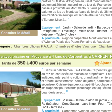
profiter du festival d'Avignon en juillet mondialemen
seulement 20min) , ou profiter du tour de France de
passe a proximité au Mont Ventoux. Vous pourrez al
baigner au lac de Monteux (base de loisirs de 38 he
feu d'artifice fin août qui est réputé être un des plus
"
d'Europe. Mise à...
Equipement
Jardin - Salon de jardin - Barbecue -
Refrigérateur - Lave linge - Micro onde - Internet - Te
déjeuner - Table d'hotes -
A proximité
avignon
carpentras
Mont Ventoux
Fe
d'Avignon
Palais des Papes
Fontaine de Vaucluse
tégorie
:
Chambres d'hotes P.A.C.A
Chambres d'hotes Vaucluse
Chambres
te avec piscine en Provence à 4 kms de Carpentras à CARPE
350
400
Ajouter
Tarifs de
à
euros par semaine
"
Dans un petit hameau, à 4 kms de Carpentras, gi
au rez-de-chaussée de maison de propriétaire. Ent
indépendante, parking voiture, grand jardin entière
et arboré, avec terrasse, salon de jardin, barbecue e
sécurisée. Cuisine équipée, canapé-lit (couchage e
lits d'appoint pour enfants (couchage en 90) ; écran p
"
buanderie avec...
Equipement
Piscine - Jardin - Salon de jardin - 
Refrigérateur - Congélateur - Lave linge - Four - Tél
DVD - Terrasse -
A proximité
Carpentras
Avignon
Orange
Mont ve