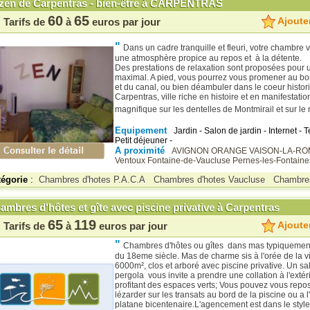
zen de Carpentras - bien-être à CARPENTRAS
60
65
Ajouter
Tarifs de
à
euros par jour
"
Dans un cadre tranquille et fleuri, votre chambre 
une atmosphère propice au repos et à la détente.
Des prestations de relaxation sont proposées pour u
maximal. A pied, vous pourrez vous promener au bo
et du canal, ou bien déambuler dans le coeur histor
Carpentras, ville riche en histoire et en manifestati
magnifique sur les dentelles de Montmirail et sur le 
Equipement
Jardin - Salon de jardin - Internet - T
Petit déjeuner -
A proximité
AVIGNON
ORANGE
VAISON-LA-R
Ventoux
Fontaine-de-Vaucluse
Pernes-les-Fontaine
tégorie
:
Chambres d'hotes P.A.C.A
Chambres d'hotes Vaucluse
Chambre
ambres d'hôtes et gîte avec piscine privative à Carpentras
65
119
Ajouter
Tarifs de
à
euros par jour
"
Chambres d'hôtes ou gîtes dans mas typiquemen
du 18eme siècle. Mas de charme sis à l'orée de la vi
6000m², clos et arboré avec piscine privative. Un s
pergola vous invite a prendre une collation à l'extér
profitant des espaces verts; Vous pouvez vous repo
lézarder sur les transats au bord de la piscine ou a 
platane bicentenaire.L'agencement est dans le styl