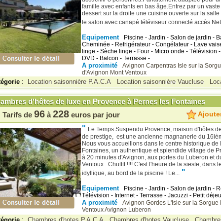
famille avec enfants en bas âge.Entrez par un vaste 
dessert sur la droite une cuisine ouverte sur la sall
le salon avec canapé téléviseur connecté accès Netfli
Equipement
Piscine - Jardin - Salon de jardin - 
Cheminée - Refrigérateur - Congélateur - Lave vaise
linge - Sèche linge - Four - Micro onde - Télévision - 
DVD - Balcon - Terrasse -
A proximité
Avignon
Carpentras
Isle sur la Sorg
d'Avignon
Mont Ventoux
tégorie
:
Location saisonnière P.A.C.A
Location saisonnière Vaucluse
Loc
ambres d'hôtes de luxe en Provence à Pernes les Fontaines
96
228
Ajouter
Tarifs de
à
euros par jour
"
Le Temps Suspendu Provence, maison d'hôtes de
de prestige, est une ancienne magnanerie du 16ièm
Nous vous accueillons dans le centre historique de
Fontaines, un authentique et splendide village de P
à 20 minutes d'Avignon, aux portes du Luberon et d
Ventoux. Chutttt !!!! C'est l'heure de la sieste, dans l
"
idyllique, au bord de la piscine ! Le...
Equipement
Piscine - Jardin - Salon de jardin - R
Télévision - Internet - Terrasse - Jacuzzi - Petit déje
A proximité
Avignon
Gordes
L'Isle sur la Sorgue
Ventoux
Avignon
Luberon
tégorie
:
Chambres d'hotes P.A.C.A
Chambres d'hotes Vaucluse
Chambres