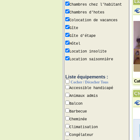
La
Chambres chez l'habitant
Chambres d'hotes
Colocation de vacances
Gîte
Gîte d'étape
Hôtel
Location insolite
Location saisonnière
Liste équipements :
Ca
Cocher / Décocher Tous
Accessible handicapé
Ch
Animaux admis
Balcon
Barbecue
Cheminée
Climatisation
Congélateur