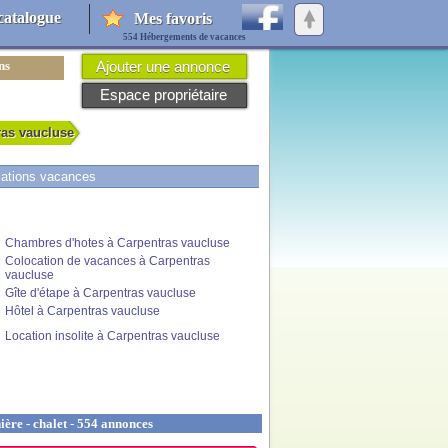
catalogue
Mes favoris
554 Hébergements de vacances
ns
Ajouter une annonce
Espace propriétaire
ras vaucluse
cations vacances
Chambres d'hotes à Carpentras vaucluse
Colocation de vacances à Carpentras
vaucluse
Gîte d'étape à Carpentras vaucluse
Hôtel à Carpentras vaucluse
Location insolite à Carpentras vaucluse
ère - chalet - 554 annonces