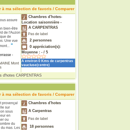
 à ma sélection de favoris / Comparer
Chambres d'hotes-
vous assure
Location saisonnière -
A CARPENTRAS
n bien-être
rd de l'Auzon
Pas de label
ique de
2
personnes
ons. Une vue
"
mont...
0
appréciation(s):
Moyenne :
-
/
5
errasse -
A environ 0 Kms de carpentras
OMAINE
Mont
vaucluse(centre)
s
s d'hotes CARPENTRAS
 à ma sélection de favoris / Comparer
Chambres d'hotes
t provençal
lle sur
A Carpentras
alon sous
ieur en
Pas de label
ser ou
l'ombre du
18
personnes
e du mas. Les