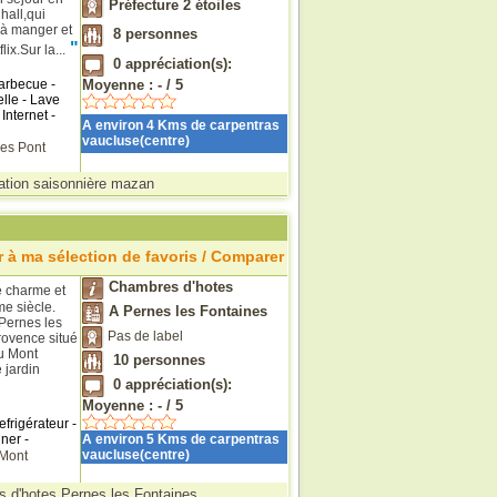
Préfecture 2 étoiles
hall,qui
e à manger et
8
personnes
"
x.Sur la...
0
appréciation(s):
Barbecue -
Moyenne :
-
/
5
lle - Lave
Internet -
A environ 4 Kms de carpentras
vaucluse(centre)
ues
Pont
ation saisonnière mazan
 à ma sélection de favoris / Comparer
Chambres d'hotes
 charme et
e siècle.
A Pernes les Fontaines
 Pernes les
Pas de label
rovence situé
u Mont
10
personnes
e jardin
0
appréciation(s):
Moyenne :
-
/
5
efrigérateur -
uner -
A environ 5 Kms de carpentras
vaucluse(centre)
Mont
 d'hotes Pernes les Fontaines