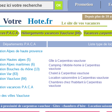
Promotion
E
Depuis plus de 10 a
Votre
Hote.fr
Le site de vos vacances
nces P.A.C.A
Hébergements vacances Vaucluse (84)
Vacances carpent
Départements P.A.C.A
Liste type de lo
tion Alpes de haute provence
tion Hautes alpes (5)
Gîte à Carpentras vaucluse
tion Alpes maritimes (6)
Camping / Mobile-home à Carpentras
vaucluse
tion Bouches du rhône (13)
Chalet à Carpentras vaucluse
tion Var (83)
Location saisonnière à Carpentras vaucluse
tion Vaucluse (84)
Chambres chez l'habitant à Carpentras
vaucluse
tion vacances P.A.C.A
e des villes Vaucluse
 proximité de carpentras vaucluse - Gîtes - chambres d'hôte - Location saisonni