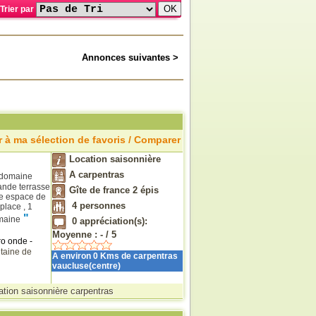
Trier par
Annonces suivantes >
 à ma sélection de favoris / Comparer
Location saisonnière
A carpentras
1 domaine
ande terrasse
Gîte de france 2 épis
rge espace de
4
personnes
 place , 1
"
emaine
0
appréciation(s):
Moyenne :
-
/
5
ro onde -
ntaine de
A environ 0 Kms de carpentras
vaucluse(centre)
ation saisonnière carpentras