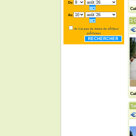
Du
Ca
Au
2 
Je n'ai pas de dates de sÃ©jour
prÃ©cises
RECHERCHER
Ca
Sp