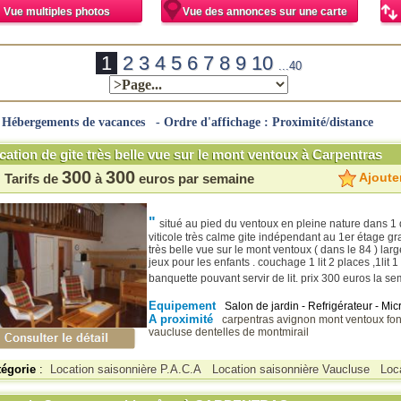
Vue multiples photos
Vue des annonces sur une carte
1
2
3
4
5
6
7
8
9
10
...40
 Hébergements de vacances - Ordre d'affichage : Proximité/distance
cation de gite très belle vue sur le mont ventoux à Carpentras
300
300
Ajouter
Tarifs de
à
euros par semaine
"
situé au pied du ventoux en pleine nature dans 
viticole très calme gite indépendant au 1er étage gr
très belle vue sur le mont ventoux ( dans le 84 ) la
jeux pour les enfants . couchage 1 lit 2 places ,1lit 1
banquette pouvant servir de lit. prix 300 euros la s
Equipement
Salon de jardin - Refrigérateur - Mic
A proximité
carpentras
avignon
mont ventoux
fo
vaucluse
dentelles de montmirail
tégorie
:
Location saisonnière P.A.C.A
Location saisonnière Vaucluse
Loc