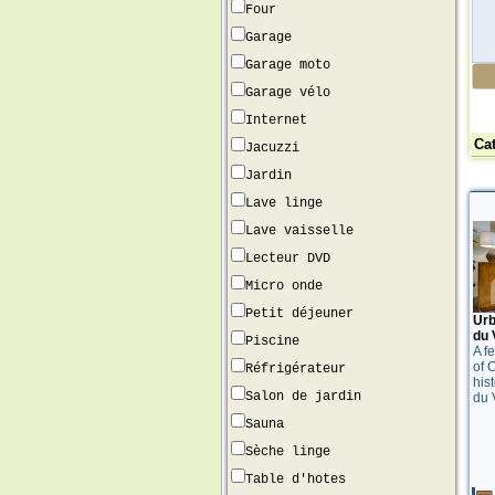
Four
Garage
Garage moto
Garage vélo
Internet
Ca
Jacuzzi
Jardin
Lave linge
Lave vaisselle
Lecteur DVD
Micro onde
Petit déjeuner
Urb
du 
Piscine
A f
of 
Réfrigérateur
hist
Salon de jardin
du 
Sauna
Sèche linge
Table d'hotes