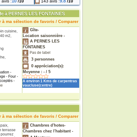
10
9.8
avis :
/10
143 avis :
/10
iècle à PERNES LES FONTAINES
 à ma sélection de favoris / Comparer
Gîte-
in cuisine,
Location saisonnière -
 40 m2,
A PERNES LES
FONTAINES
ing
Pas de label
che,
3
personnes
0
appréciation(s):
Moyenne :
-
/
5
ation -
nge - Four -
cceptés -
A environ 1 Kms de carpentras
ue
vaucluse(centre)
 à ma sélection de favoris / Comparer
Chambres d'hotes-
paix,
 terrasse
Chambres chez l'habitant -
s pourrez