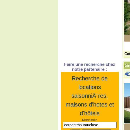
Ca
Faire une recherche chez
Gi
notre partenaire :
Recherche de
locations
saisonniÃ¨res,
maisons d'hotes et
d'hôtels
Destination