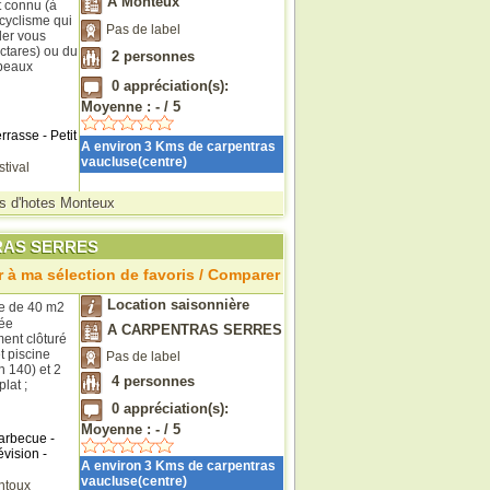
A Monteux
t connu (à
 cyclisme qui
Pas de label
ler vous
ctares) ou du
2
personnes
 beaux
0
appréciation(s):
Moyenne :
-
/
5
rrasse - Petit
A environ 3 Kms de carpentras
vaucluse(centre)
stival
 d'hotes Monteux
NTRAS SERRES
 à ma sélection de favoris / Comparer
Location saisonnière
te de 40 m2
rée
A CARPENTRAS SERRES
ment clôturé
t piscine
Pas de label
n 140) et 2
4
personnes
lat ;
0
appréciation(s):
Moyenne :
-
/
5
Barbecue -
évision -
A environ 3 Kms de carpentras
vaucluse(centre)
ntoux