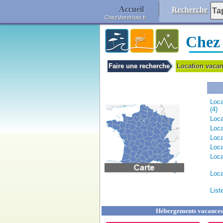
Accueil
Recherche
ChezVotreHote.fr
Chez
Faire une recherche
Location vaca
Loca
(4)
Loca
Loca
Loca
Loca
Loca
Loca
List
Hébergements vacances à