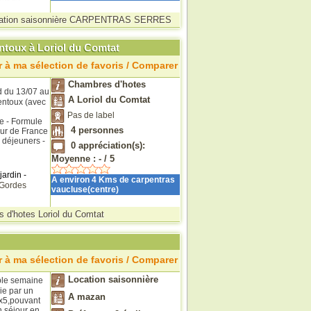
ation saisonnière CARPENTRAS SERRES
ntoux à Loriol du Comtat
 à ma sélection de favoris / Comparer
Chambres d'hotes
d du 13/07 au
A Loriol du Comtat
entoux (avec
Pas de label
ue - Formule
4
personnes
our de France
 déjeuners -
0
appréciation(s):
Moyenne :
-
/
5
jardin -
A environ 4 Kms de carpentras
Gordes
vaucluse(centre)
 d'hotes Loriol du Comtat
 à ma sélection de favoris / Comparer
Location saisonnière
ble semaine
ie par un
A mazan
x5,pouvant
n séjour en