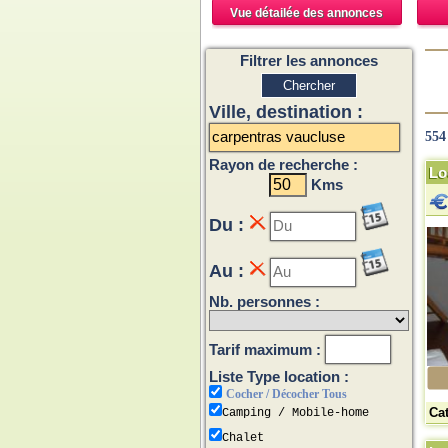
Vue détailée des annonces
Filtrer les annonces
Ville, destination :
554
Rayon de recherche :
Lo
Kms
Du :
Au :
Nb. personnes :
Tarif maximum :
Liste Type location :
Cocher / Décocher Tous
Ca
Camping / Mobile-home
Chalet