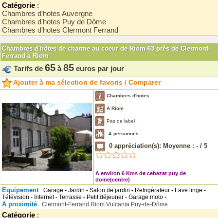
Catégorie
:
Chambres d'hotes Auvergne
Chambres d'hotes Puy de Dôme
Chambres d'hotes Clermont Ferrand
Chambres d'hôtes de charme au coeur de Riom-63 près de Clermont-
Ferrand à Riom
65
85
Tarifs de
à
euros par jour
Ajouter à ma sélection de favoris / Comparer
Chambres d'hotes
A Riom
Pas de label
4
personnes
0
appréciation(s): Moyenne :
-
/
5
A environ 6 Kms de cebazat puy de
dome(centre)
Equipement
Garage - Jardin - Salon de jardin - Refrigérateur - Lave linge -
Télévision - Internet - Terrasse - Petit déjeuner - Garage moto -
A proximité
Clermont-Ferrand
Riom
Vulcania
Puy-de-Dôme
Catégorie
: