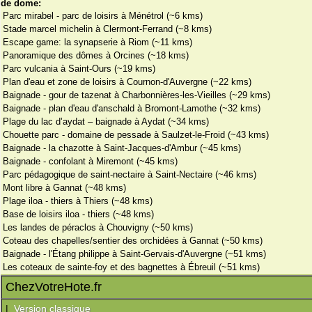
de dome:
Parc mirabel - parc de loisirs à Ménétrol (~6 kms)
Stade marcel michelin à Clermont-Ferrand (~8 kms)
Escape game: la synapserie à Riom (~11 kms)
Panoramique des dômes à Orcines (~18 kms)
Parc vulcania à Saint-Ours (~19 kms)
Plan d'eau et zone de loisirs à Cournon-d'Auvergne (~22 kms)
Baignade - gour de tazenat à Charbonnières-les-Vieilles (~29 kms)
Baignade - plan d'eau d'anschald à Bromont-Lamothe (~32 kms)
Plage du lac d’aydat – baignade à Aydat (~34 kms)
Chouette parc - domaine de pessade à Saulzet-le-Froid (~43 kms)
Baignade - la chazotte à Saint-Jacques-d'Ambur (~45 kms)
Baignade - confolant à Miremont (~45 kms)
Parc pédagogique de saint-nectaire à Saint-Nectaire (~46 kms)
Mont libre à Gannat (~48 kms)
Plage iloa - thiers à Thiers (~48 kms)
Base de loisirs iloa - thiers (~48 kms)
Les landes de péraclos à Chouvigny (~50 kms)
Coteau des chapelles/sentier des orchidées à Gannat (~50 kms)
Baignade - l'Étang philippe à Saint-Gervais-d'Auvergne (~51 kms)
Les coteaux de sainte-foy et des bagnettes à Ébreuil (~51 kms)
ChezVotreHote.fr
|
Version classique