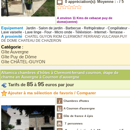
0
appréciation(s): Moyenne :
-
/
5
A environ 11 Kms de cebazat puy de
dome(centre)
Equipement
Jardin - Salon de jardin - Barbecue - Refrigérateur - Congélateur -
Lave vaiselle - Lave linge - Four - Micro onde - Télévision - Internet - Terrasse -
A proximité
CHATEL GUYON
RIOM
CLERMONT FERRAND
VULCANIA
PUY
DE DOME
CHATEAU DE CHAZERON
Catégorie
:
Gîte Auvergne
Gîte Puy de Dôme
Gîte CHÂTEL-GUYON
Altamica chambres d'hôtes à Clermont-ferrand cournon, étape de
charme en Auvergne à Cournon d'auvergne
85
95
Tarifs de
à
euros par jour
Ajouter à ma sélection de favoris / Comparer
Chambres d'hotes
A Cournon d'auvergne
Gîte de france 4 épis
7
personnes