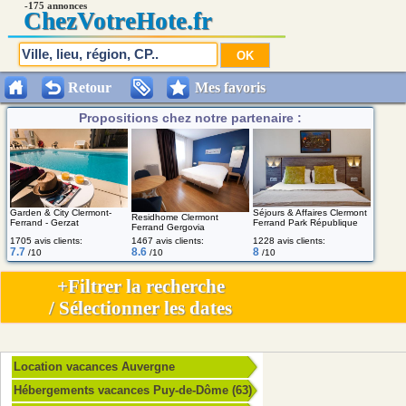
-175 annonces
Chez
VotreHote.fr
Retour
Mes favoris
Propositions chez notre partenaire :
Garden & City Clermont-
Séjours & Affaires Clermont
Residhome Clermont
Ferrand - Gerzat
Ferrand Park République
Ferrand Gergovia
1705 avis clients:
1467 avis clients:
1228 avis clients:
7.7
8.6
8
/10
/10
/10
+Filtrer la recherche
/ Sélectionner les dates
Location vacances Auvergne
Hébergements vacances Puy-de-Dôme (63)