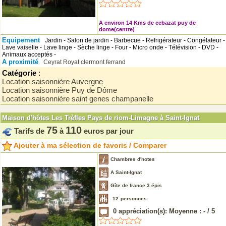
A environ 14 Kms de cebazat puy de
dome(centre)
Equipement
Jardin - Salon de jardin - Barbecue - Refrigérateur - Congélateur -
Lave vaiselle - Lave linge - Sèche linge - Four - Micro onde - Télévision - DVD -
Animaux acceptés -
A proximité
Ceyrat
Royat
clermont ferrand
Catégorie
:
Location saisonnière Auvergne
Location saisonnière Puy de Dôme
Location saisonnière saint genes champanelle
Maison d'hôtes Les Trèfles Pays de riom-Limagne à Saint-Ignat
75
110
Tarifs de
à
euros par jour
Ajouter à ma sélection de favoris / Comparer
Chambres d'hotes
A Saint-Ignat
Gîte de france 3 épis
12
personnes
0
appréciation(s): Moyenne :
-
/
5