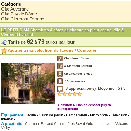
Catégorie
:
Gîte Auvergne
Gîte Puy de Dôme
Gîte Clermont Ferrand
LE PETIT SIAM:Chambres d'hôtes de charme en plein centre ville à
Clermont Ferrand
62
76
Tarifs de
à
euros par jour
Ajouter à ma sélection de favoris / Comparer
Chambres d'hotes
A Clermont Ferrand
Clévacances 2 clés
15
personnes
3
appréciation(s): Moyenne :
5
/
5
A environ 6 Kms de cebazat puy de
dome(centre)
Equipement
Jardin - Salon de jardin - Refrigérateur - Micro onde - Télévision -
Internet -
A proximité
Clermont Ferrand
Chamalières
Royat
Vulcania
parc des Volcans
Vichy