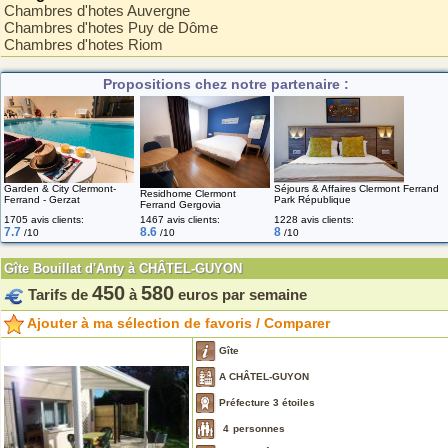
Chambres d'hotes Auvergne
Chambres d'hotes Puy de Dôme
Chambres d'hotes Riom
Propositions chez notre partenaire :
Garden & City Clermont-
Séjours & Affaires Clermont Ferrand
Residhome Clermont
Ferrand - Gerzat
Park République
Ferrand Gergovia
1705 avis clients:
1467 avis clients:
1228 avis clients:
7.7
8.6
8
/10
/10
/10
Gîte Bouillat d'Anty à CHÂTEL-GUYON
450
580
Tarifs de
à
euros par semaine
Ajouter à ma sélection de favoris / Comparer
Gîte
A CHÂTEL-GUYON
Préfecture 3 étoiles
4
personnes