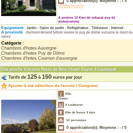
0
appréciation(s): Moyenne :
-
/
5
A environ 12 Kms de cebazat puy de
dome(centre)
Equipement
Jardin - Salon de jardin - Refrigérateur - Télévision - Internet -
A proximité
clermont-ferrand
billom
issoire
le puy de dôme
vulcania
le mont du
sancy
Catégorie
:
Chambres d'hotes Auvergne
Chambres d'hotes Puy de Dôme
Chambres d'hotes Cournon d'auvergne
Gite proche Vulcania Reves de Bois Chatel Guyon à Loubeyrat
125
150
Tarifs de
à
euros par jour
Ajouter à ma sélection de favoris / Comparer
Gîte-
Chalet -
A Loubeyrat
Gîte de france 3 épis
12
personnes
0
appréciation(s): Moyenne :
-
/
5