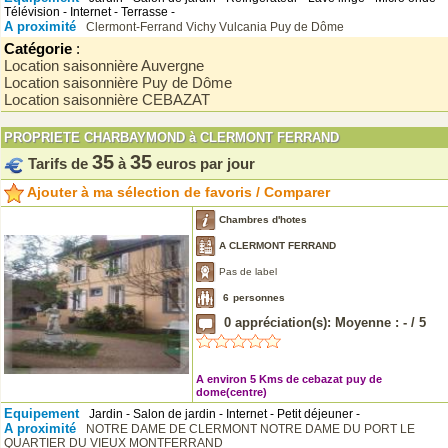
Télévision - Internet - Terrasse -
A proximité
Clermont-Ferrand
Vichy
Vulcania
Puy de Dôme
Catégorie
:
Location saisonnière Auvergne
Location saisonnière Puy de Dôme
Location saisonnière CEBAZAT
PROPRIETE CHARBAYMOND à CLERMONT FERRAND
35
35
Tarifs de
à
euros par jour
Ajouter à ma sélection de favoris / Comparer
Chambres d'hotes
A CLERMONT FERRAND
Pas de label
6
personnes
0
appréciation(s): Moyenne :
-
/
5
A environ 5 Kms de cebazat puy de
dome(centre)
Equipement
Jardin - Salon de jardin - Internet - Petit déjeuner -
A proximité
NOTRE DAME DE CLERMONT
NOTRE DAME DU PORT
LE
QUARTIER DU VIEUX MONTFERRAND