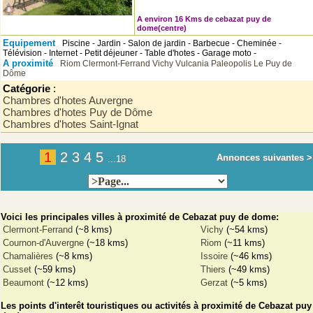
A environ 16 Kms de cebazat puy de
dome(centre)
Equipement
Piscine - Jardin - Salon de jardin - Barbecue - Cheminée -
Télévision - Internet - Petit déjeuner - Table d'hotes - Garage moto -
A proximité
Riom
Clermont-Ferrand
Vichy
Vulcania
Paleopolis
Le Puy de
Dôme
Catégorie
:
Chambres d'hotes Auvergne
Chambres d'hotes Puy de Dôme
Chambres d'hotes Saint-Ignat
1
2
3
4
5
Annonces suivantes >
...18
Voici les principales villes à proximité de Cebazat puy de dome:
Clermont-Ferrand
(~8 kms)
Vichy
(~54 kms)
Cournon-d'Auvergne
(~18 kms)
Riom
(~11 kms)
Chamalières
(~8 kms)
Issoire
(~46 kms)
Cusset
(~59 kms)
Thiers
(~49 kms)
Beaumont
(~12 kms)
Gerzat
(~5 kms)
Les points d'interêt touristiques ou activités à proximité de Cebazat puy