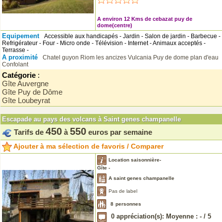
A environ 12 Kms de cebazat puy de
dome(centre)
Equipement
Accessible aux handicapés - Jardin - Salon de jardin - Barbecue -
Refrigérateur - Four - Micro onde - Télévision - Internet - Animaux acceptés -
Terrasse -
A proximité
Chatel guyon
Riom
les ancizes
Vulcania
Puy de dome
plan d'eau
Confolant
Catégorie
:
Gîte Auvergne
Gîte Puy de Dôme
Gîte Loubeyrat
Escapade au pays des volcans à Saint genes champanelle
450
550
Tarifs de
à
euros par semaine
Ajouter à ma sélection de favoris / Comparer
Location saisonnière-
Gîte -
A saint genes champanelle
Pas de label
8
personnes
0
appréciation(s): Moyenne :
-
/
5