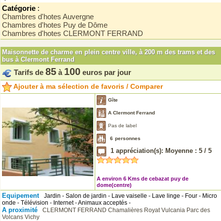
Catégorie
:
Chambres d'hotes Auvergne
Chambres d'hotes Puy de Dôme
Chambres d'hotes CLERMONT FERRAND
Maisonnette de charme en plein centre ville, à 200 m des trams et des
bus à Clermont Ferrand
85
100
Tarifs de
à
euros par jour
Ajouter à ma sélection de favoris / Comparer
Gîte
A Clermont Ferrand
Pas de label
6
personnes
1
appréciation(s): Moyenne :
5
/
5
A environ 6 Kms de cebazat puy de
dome(centre)
Equipement
Jardin - Salon de jardin - Lave vaiselle - Lave linge - Four - Micro
onde - Télévision - Internet - Animaux acceptés -
A proximité
CLERMONT FERRAND
Chamalières
Royat
Vulcania
Parc des
Volcans
Vichy