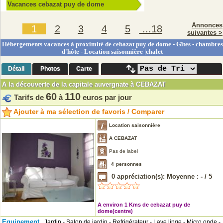
Vacances cebazat puy de dome
Annonces
1
2
3
4
5
...18
suivantes >
Hébergements vacances à proximité de cebazat puy de dome - Gîtes - chambres
d'hôte - Location saisonnière |chalet
Détail
Photos
Carte
A la découverte de la capitale auvergnate à CEBAZAT
60
110
Tarifs de
à
euros par jour
Ajouter à ma sélection de favoris / Comparer
Location saisonnière
A CEBAZAT
Pas de label
4
personnes
0
appréciation(s): Moyenne :
-
/
5
A environ 1 Kms de cebazat puy de
dome(centre)
Equipement
Jardin - Salon de jardin - Refrigérateur - Lave linge - Micro onde -