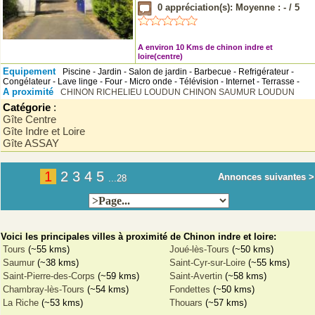
0
appréciation(s): Moyenne :
-
/
5
A environ 10 Kms de chinon indre et
loire(centre)
Equipement
Piscine - Jardin - Salon de jardin - Barbecue - Refrigérateur -
Congélateur - Lave linge - Four - Micro onde - Télévision - Internet - Terrasse -
A proximité
CHINON
RICHELIEU
LOUDUN
CHINON
SAUMUR
LOUDUN
Catégorie
:
Gîte Centre
Gîte Indre et Loire
Gîte ASSAY
1
2
3
4
5
Annonces suivantes >
...28
Voici les principales villes à proximité de Chinon indre et loire:
Tours
(~55 kms)
Joué-lès-Tours
(~50 kms)
Saumur
(~38 kms)
Saint-Cyr-sur-Loire
(~55 kms)
Saint-Pierre-des-Corps
(~59 kms)
Saint-Avertin
(~58 kms)
Chambray-lès-Tours
(~54 kms)
Fondettes
(~50 kms)
La Riche
(~53 kms)
Thouars
(~57 kms)