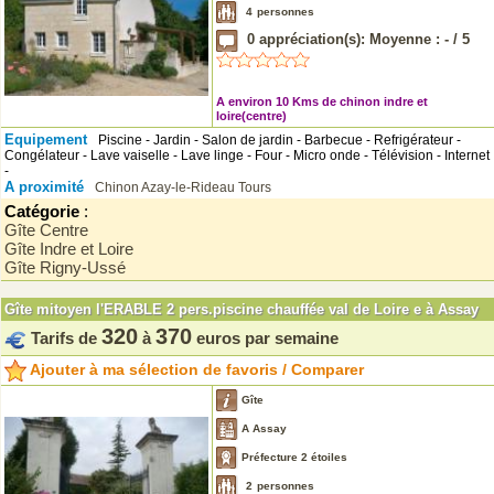
4
personnes
0
appréciation(s): Moyenne :
-
/
5
A environ 10 Kms de chinon indre et
loire(centre)
Equipement
Piscine - Jardin - Salon de jardin - Barbecue - Refrigérateur -
Congélateur - Lave vaiselle - Lave linge - Four - Micro onde - Télévision - Internet
-
A proximité
Chinon
Azay-le-Rideau
Tours
Catégorie
:
Gîte Centre
Gîte Indre et Loire
Gîte Rigny-Ussé
Gîte mitoyen l'ERABLE 2 pers.piscine chauffée val de Loire e à Assay
320
370
Tarifs de
à
euros par semaine
Ajouter à ma sélection de favoris / Comparer
Gîte
A Assay
Préfecture 2 étoiles
2
personnes