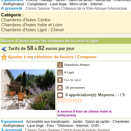
Piscine - Garage - Jardin - Salon de jardin - Barbecue - Cheminée
- Refrigérateur - Congélateur - Lave linge - Micro onde - Internet -
A proximité
Chinon
Saumur
Tours
Châteaux de la lOire
Abbaye
Futuroscope
Catégorie
:
Chambres d'hotes Centre
Chambres d'hotes Indre et Loire
Chambres d'hotes Ligré - Chinon
Maison d'hotes parmi les chateaux de la Loire à Ligré
58
82
Tarifs de
à
euros par jour
Ajouter à ma sélection de favoris / Comparer
Chambres d'hotes
A Ligré
Pas de label
18
personnes
0
appréciation(s): Moyenne :
-
/
5
A environ 6 Kms de chinon indre et
loire(centre)
Equipement
Accessible aux handicapés - Jardin - Salon de jardin - Cheminée
- Refrigérateur - Lave linge - Four - Télévision - Internet - DVD -
A proximité
Chinon
Tours
Saumur
Chinon
Azay-le-rideau
Saumur