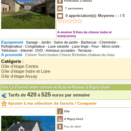
Préfecture 3 étoiles
7
personnes
0
appréciation(s): Moyenne :
-
/
5
A environ 9 Kms de chinon indre et
loire(centre)
Equipement
Garage - Jardin - Salon de jardin - Barbecue - Cheminée -
Refrigérateur - Congélateur - Lave vaiselle - Lave linge - Four - Micro onde -
Télévision - Internet - DVD - Animaux acceptés - Terrasse -
A proximité
Chinon
Tours
loudun
Chinon
Richelieu
chateau du rivau
Catégorie
:
Gîte d'étape Centre
Gîte d'étape Indre et Loire
Gîte d'étape Assay
Gîte Le Fournil entre chinon et Azay-le-Rideau à Rigny-Ussé
420
525
Tarifs de
à
euros par semaine
Ajouter à ma sélection de favoris / Comparer
Gîte
A Rigny-Ussé
Pas de label