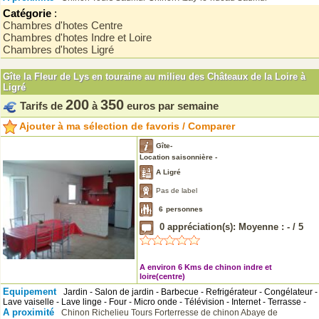
Catégorie
:
Chambres d'hotes Centre
Chambres d'hotes Indre et Loire
Chambres d'hotes Ligré
Gîte la Fleur de Lys en touraine au milieu des Châteaux de la Loire à
Ligré
200
350
Tarifs de
à
euros par semaine
Ajouter à ma sélection de favoris / Comparer
Gîte-
Location saisonnière -
A Ligré
Pas de label
6
personnes
0
appréciation(s): Moyenne :
-
/
5
A environ 6 Kms de chinon indre et
loire(centre)
Equipement
Jardin - Salon de jardin - Barbecue - Refrigérateur - Congélateur -
Lave vaiselle - Lave linge - Four - Micro onde - Télévision - Internet - Terrasse -
A proximité
Chinon
Richelieu
Tours
Forterresse de chinon
Abaye de