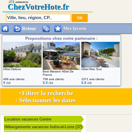
-272 annonces
Chez
VotreHote.fr
Retour
Mes favoris
Propositions chez notre partenaire :
Hôtel Diderot
Hôtel Rive Sud
Best Western Hôtel De
France
499 avis clients:
708 avis clients:
1071 avis clients:
9
8.9
8.9
/10
/10
/10
+Filtrer la recherche
/ Sélectionner les dates
Location vacances Centre
Hébergements vacances Indre-et-Loire (37)