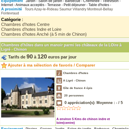
Equipement
Jardin - Salon de jardin - Barbecue - Cheminée - Télévision -
Internet - Animaux acceptés - Terrasse - Petit déjeuner - Table d'hotes -
A proximité
Tours
Azay-le-Rideau
Saumur
Villandry
Montreuil-Bellay
Fontevraud
Catégorie
:
Chambres d'hotes Centre
Chambres d'hotes Indre et Loire
Chambres d'hotes Anché (à 5 min de Chinon)
Chambres d'hôtes dans un manoir parmi les châteaux de la LOire à
Ligré - Chinon
90
120
Tarifs de
à
euros par jour
Ajouter à ma sélection de favoris / Comparer
Chambres d'hotes
A Ligré - Chinon
Gîte de france 4 épis
20
personnes
0
appréciation(s): Moyenne :
-
/
5
A environ 5 Kms de chinon indre et
loire(centre)
Equipement