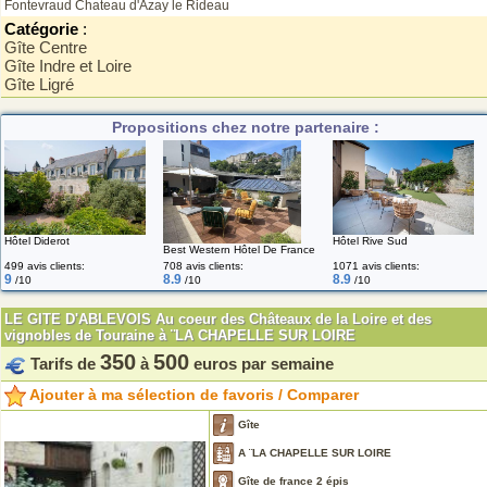
Fontevraud
Chateau d'Azay le Rideau
Catégorie
:
Gîte Centre
Gîte Indre et Loire
Gîte Ligré
Propositions chez notre partenaire :
Hôtel Diderot
Hôtel Rive Sud
Best Western Hôtel De France
499 avis clients:
708 avis clients:
1071 avis clients:
9
8.9
8.9
/10
/10
/10
LE GITE D'ABLEVOIS Au coeur des Châteaux de la Loire et des
vignobles de Touraine à ¨LA CHAPELLE SUR LOIRE
350
500
Tarifs de
à
euros par semaine
Ajouter à ma sélection de favoris / Comparer
Gîte
A ¨LA CHAPELLE SUR LOIRE
Gîte de france 2 épis