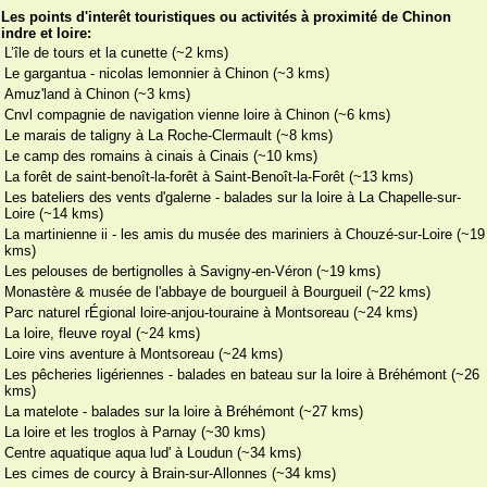
Les points d'interêt touristiques ou activités à proximité de Chinon
indre et loire:
L’île de tours et la cunette (~2 kms)
Le gargantua - nicolas lemonnier à Chinon (~3 kms)
Amuz'land à Chinon (~3 kms)
Cnvl compagnie de navigation vienne loire à Chinon (~6 kms)
Le marais de taligny à La Roche-Clermault (~8 kms)
Le camp des romains à cinais à Cinais (~10 kms)
La forêt de saint-benoît-la-forêt à Saint-Benoît-la-Forêt (~13 kms)
Les bateliers des vents d'galerne - balades sur la loire à La Chapelle-sur-
Loire (~14 kms)
La martinienne ii - les amis du musée des mariniers à Chouzé-sur-Loire (~19
kms)
Les pelouses de bertignolles à Savigny-en-Véron (~19 kms)
Monastère & musée de l'abbaye de bourgueil à Bourgueil (~22 kms)
Parc naturel rÉgional loire-anjou-touraine à Montsoreau (~24 kms)
La loire, fleuve royal (~24 kms)
Loire vins aventure à Montsoreau (~24 kms)
Les pêcheries ligériennes - balades en bateau sur la loire à Bréhémont (~26
kms)
La matelote - balades sur la loire à Bréhémont (~27 kms)
La loire et les troglos à Parnay (~30 kms)
Centre aquatique aqua lud' à Loudun (~34 kms)
Les cimes de courcy à Brain-sur-Allonnes (~34 kms)