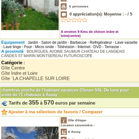
6
personnes
0
appréciation(s): Moyenne :
-
/
5
A environ 9 Kms de chinon indre et
loire(centre)
Equipement
Jardin - Salon de jardin - Barbecue - Refrigérateur - Lave vaiselle
- Lave linge - Four - Micro onde - Télévision - Internet - DVD - Terrasse -
A proximité
BOURGUEIL
AVOINE
SAUMUR
CHATEAU DE LANGEAIS
CANDES ST MARIN MONTSEREAU
FUTUROSCOPE
Catégorie
:
Gîte Centre
Gîte Indre et Loire
Gîte ¨LA CHAPELLE SUR LOIRE
chambres proche de l'habitant vacances Chinon VAL De loire pour
visite de 71 chateaux à Assay
355
570
Tarifs de
à
euros par semaine
Ajouter à ma sélection de favoris / Comparer
Gîte d'étape-
Location saisonnière -
A Assay