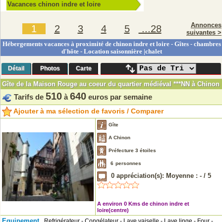
Vacances chinon indre et loire
Annonces
1
2
3
4
5
...28
suivantes >
Hébergements vacances à proximité de chinon indre et loire - Gîtes - chambres
d'hôte - Location saisonnière |chalet
Détail
Photos
Carte
Gîte de la Maison Rouge au coeur du quartier médiéval ***NN à Chinon
510
640
Tarifs de
à
euros par semaine
Ajouter à ma sélection de favoris / Comparer
Gîte
A Chinon
Préfecture 3 étoiles
6
personnes
0
appréciation(s): Moyenne :
-
/
5
A environ 0 Kms de chinon indre et
loire(centre)
Equipement
Refrigérateur - Congélateur - Lave vaiselle - Lave linge - Four -