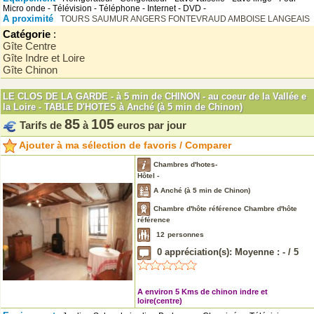
Micro onde - Télévision - Téléphone - Internet - DVD -
A proximité
TOURS
SAUMUR
ANGERS
FONTEVRAUD
AMBOISE
LANGEAIS
Catégorie
:
Gîte Centre
Gîte Indre et Loire
Gîte Chinon
LE CLOS DE LA GARDE - à 5 min de CHINON - au coeur de la Vallée e
la Loire - TABLE D'HOTES à Anché (à 5 min de Chinon)
85
105
Tarifs de
à
euros par jour
Ajouter à ma sélection de favoris / Comparer
Chambres d'hotes-
Hôtel -
A Anché (à 5 min de Chinon)
Chambre d'hôte référence Chambre d'hôte
référence
12
personnes
0
appréciation(s): Moyenne :
-
/
5
A environ 5 Kms de chinon indre et
loire(centre)