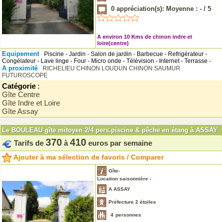
0
appréciation(s): Moyenne :
-
/
5
A environ 10 Kms de chinon indre et
loire(centre)
Equipement
Piscine - Jardin - Salon de jardin - Barbecue - Refrigérateur -
Congélateur - Lave linge - Four - Micro onde - Télévision - Internet - Terrasse -
A proximité
RICHELIEU
CHINON
LOUDUN
CHINON
SAUMUR
FUTUROSCOPE
Catégorie
:
Gîte Centre
Gîte Indre et Loire
Gîte Assay
Le BOULEAU gîte mitoyen 2/4 pers.piscine & pêche en étang à ASSAY
370
410
Tarifs de
à
euros par semaine
Ajouter à ma sélection de favoris / Comparer
Gîte-
Location saisonnière -
A ASSAY
Préfecture 2 étoiles
4
personnes