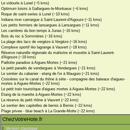
Le vidourle à Lunel (~5 kms)
Optimum loisirs à Gallargues-le-Montueux (~6 kms)
Roque de saint-series à Lunel (~10 kms)
Indiana river camargue à Saint-Laurent-d'Aigouze (~11 kms)
Les petits fermiers de lansargues à Lansargues (~11 kms)
Les carrières du bon temps à Junas (~16 kms)
Bois du roc à Sommières (~16 kms)
La plage des lacs de vergèze à Vergèze (~16 kms)
Complexe sportif léo lagrange à Vauvert (~18 kms)
Réserve naturelle régionale du mahistre et musette à Saint-Laurent-
d'Aigouze (~19 kms)
Paillotte paradise à Aigues-Mortes (~21 kms)
Le petit paradis de vendargues à Vendargues (~21 kms)
Le sentier du cabanier - etang de l'or à Mauguio (~21 kms)
Croisières sur le canal du rhône à sète - compagnie des bateaux d'aigues-
mortes à Aigues-Mortes (~22 kms)
Le petit train touristique d'aigues mortes à Aigues-Mortes (~22 kms)
Etang de la marette à Aigues-Mortes (~22 kms)
La réserve du petit rhône à Vauvert (~22 kms)
Le sentier des capitelles de bernis à Bernis (~22 kms)
Plage privee - blue beach à La Grande-Motte (~22 kms)
ChezVotreHote.fr
|
Version classique