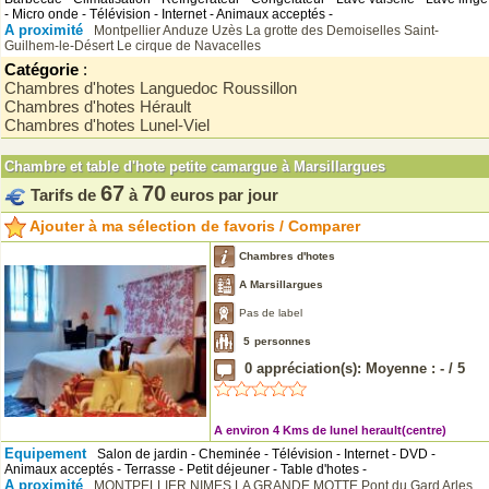
- Micro onde - Télévision - Internet - Animaux acceptés -
A proximité
Montpellier
Anduze
Uzès
La grotte des Demoiselles
Saint-
Guilhem-le-Désert
Le cirque de Navacelles
Catégorie
:
Chambres d'hotes Languedoc Roussillon
Chambres d'hotes Hérault
Chambres d'hotes Lunel-Viel
Chambre et table d'hote petite camargue à Marsillargues
67
70
Tarifs de
à
euros par jour
Ajouter à ma sélection de favoris / Comparer
Chambres d'hotes
A Marsillargues
Pas de label
5
personnes
0
appréciation(s): Moyenne :
-
/
5
A environ 4 Kms de lunel herault(centre)
Equipement
Salon de jardin - Cheminée - Télévision - Internet - DVD -
Animaux acceptés - Terrasse - Petit déjeuner - Table d'hotes -
A proximité
MONTPELLIER
NIMES
LA GRANDE MOTTE
Pont du Gard
Arles