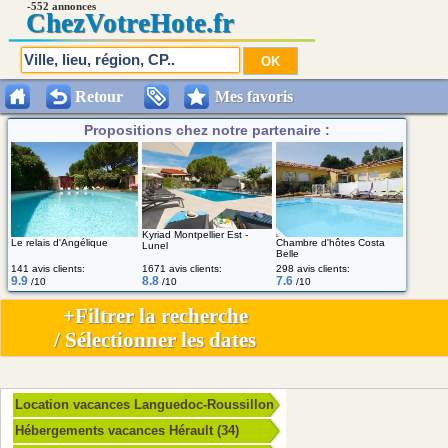
-552 annonces
Chez
VotreHote.fr
Retour
Mes favoris
Propositions chez notre partenaire :
Kyriad Montpellier Est -
Le relais d'Angélique
Chambre d'hôtes Costa
Lunel
Belle
141 avis clients:
1671 avis clients:
298 avis clients:
9.9
8.8
7.6
/10
/10
/10
+Filtrer la recherche
/ Sélectionner les dates
Location vacances Languedoc-Roussillon
Hébergements vacances Hérault (34)