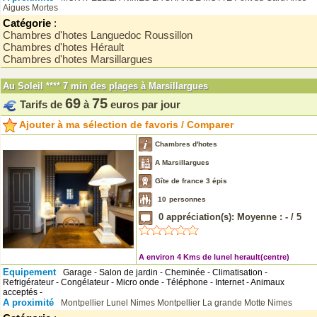
Aigues Mortes
Catégorie
:
Chambres d'hotes Languedoc Roussillon
Chambres d'hotes Hérault
Chambres d'hotes Marsillargues
Au Soleil **** 7 min des plages à Marsillargues
69
75
Tarifs de
à
euros par jour
Ajouter à ma sélection de favoris / Comparer
Chambres d'hotes
A Marsillargues
Gîte de france 3 épis
10
personnes
0
appréciation(s): Moyenne :
-
/
5
A environ 4 Kms de lunel herault(centre)
Equipement
Garage - Salon de jardin - Cheminée - Climatisation -
Refrigérateur - Congélateur - Micro onde - Téléphone - Internet - Animaux
acceptés -
A proximité
Montpellier
Lunel
Nimes
Montpellier
La grande Motte
Nimes