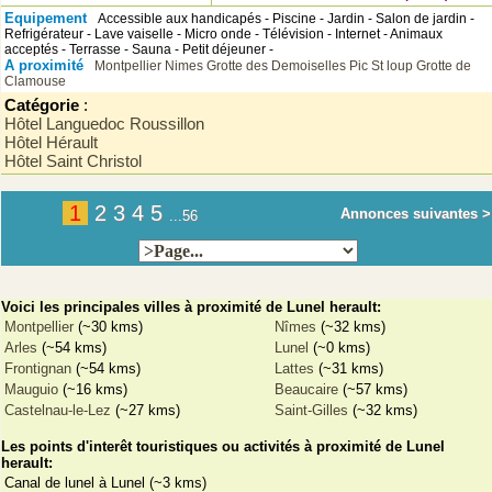
Equipement
Accessible aux handicapés - Piscine - Jardin - Salon de jardin -
Refrigérateur - Lave vaiselle - Micro onde - Télévision - Internet - Animaux
acceptés - Terrasse - Sauna - Petit déjeuner -
A proximité
Montpellier
Nimes
Grotte des Demoiselles
Pic St loup
Grotte de
Clamouse
Catégorie
:
Hôtel Languedoc Roussillon
Hôtel Hérault
Hôtel Saint Christol
1
2
3
4
5
Annonces suivantes >
...56
Voici les principales villes à proximité de Lunel herault:
Montpellier
(~30 kms)
Nîmes
(~32 kms)
Arles
(~54 kms)
Lunel
(~0 kms)
Frontignan
(~54 kms)
Lattes
(~31 kms)
Mauguio
(~16 kms)
Beaucaire
(~57 kms)
Castelnau-le-Lez
(~27 kms)
Saint-Gilles
(~32 kms)
Les points d'interêt touristiques ou activités à proximité de Lunel
herault:
Canal de lunel à Lunel (~3 kms)