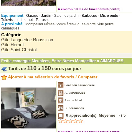
A environ 6 Kms de lunel herault(centre)
Equipement
Garage - Jardin - Salon de jardin - Barbecue - Micro onde -
Télévision - Internet - Terrasse -
A proximité
Montpellier
Nîmes
Sommières
Aigues-Morte
Sète
petite
camargues
Catégorie
:
Gîte Languedoc Roussillon
Gîte Hérault
Gîte Saint-Christol
Petite camargue Meublées, Entre Nîmes Montpellier à AIMARGUES
110
150
Tarifs de
à
euros par jour
Ajouter à ma sélection de favoris / Comparer
Location saisonnière
A AIMARGUES
Pas de label
2
personnes
0
appréciation(s): Moyenne :
-
/
5