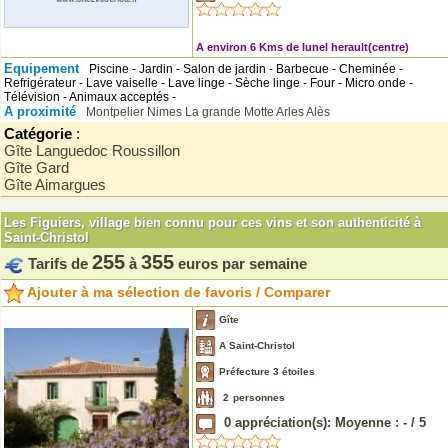
A environ 6 Kms de lunel herault(centre)
Equipement
Piscine - Jardin - Salon de jardin - Barbecue - Cheminée -
Refrigérateur - Lave vaiselle - Lave linge - Sèche linge - Four - Micro onde -
Télévision - Animaux acceptés -
A proximité
Montpelier
Nimes
La grande Motte
Arles
Alès
Catégorie
:
Gîte Languedoc Roussillon
Gîte Gard
Gîte Aimargues
Les Figuiers, village bien connu pour ces vins et son authenticité à
Saint-Christol
255
355
Tarifs de
à
euros par semaine
Ajouter à ma sélection de favoris / Comparer
Gîte
A Saint-Christol
Préfecture 3 étoiles
2
personnes
0
appréciation(s): Moyenne :
-
/
5