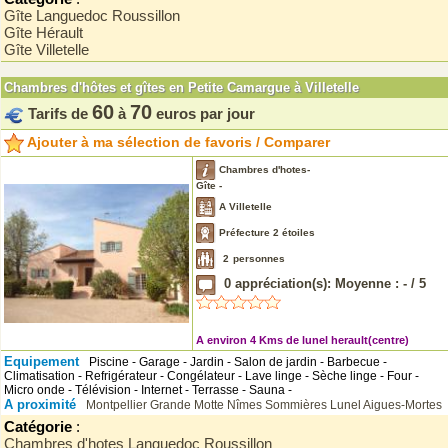
Gîte Languedoc Roussillon
Gîte Hérault
Gîte Villetelle
Chambres d'hôtes et gîtes en Petite Camargue à Villetelle
60
70
Tarifs de
à
euros par jour
Ajouter à ma sélection de favoris / Comparer
Chambres d'hotes-
Gîte -
A Villetelle
Préfecture 2 étoiles
2
personnes
0
appréciation(s): Moyenne :
-
/
5
A environ 4 Kms de lunel herault(centre)
Equipement
Piscine - Garage - Jardin - Salon de jardin - Barbecue -
Climatisation - Refrigérateur - Congélateur - Lave linge - Sèche linge - Four -
Micro onde - Télévision - Internet - Terrasse - Sauna -
A proximité
Montpellier
Grande Motte
Nîmes
Sommières
Lunel
Aigues-Mortes
Catégorie
:
Chambres d'hotes Languedoc Roussillon