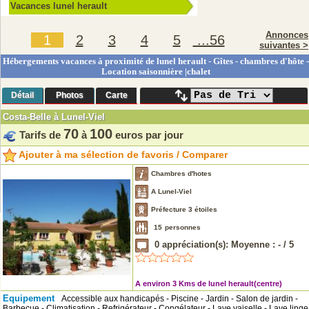
Vacances lunel herault
Annonces
1
2
3
4
5
...56
suivantes >
Hébergements vacances à proximité de lunel herault - Gîtes - chambres d'hôte -
Location saisonnière |chalet
Détail
Photos
Carte
Costa-Belle à Lunel-Viel
70
100
Tarifs de
à
euros par jour
Ajouter à ma sélection de favoris / Comparer
Chambres d'hotes
A Lunel-Viel
Préfecture 3 étoiles
15
personnes
0
appréciation(s): Moyenne :
-
/
5
A environ 3 Kms de lunel herault(centre)
Equipement
Accessible aux handicapés - Piscine - Jardin - Salon de jardin -
Barbecue - Climatisation - Refrigérateur - Congélateur - Lave vaiselle - Lave linge