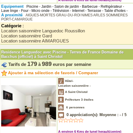
A environ 6 Kms de lunel herault(centre)
Equipement
Piscine - Jardin - Salon de jardin - Barbecue - Refrigérateur -
Lave linge - Four - Micro onde - Télévision - Internet - Terrasse - Table d'hotes -
A proximité
AIGUES-MORTES
GRAU-DU-ROI
NIMES
ARLES
SOMMIERES
PORT-CAMARGUE
Catégorie
:
Location saisonnière Languedoc Roussillon
Location saisonnière Gard
Location saisonnière AIMARGUES
Residence Languedoc avec Piscine - Terres de France Domaine de
Bacchus (officiel) à Saint Christol
179
989
Tarifs de
à
euros par semaine
Ajouter à ma sélection de favoris / Comparer
Hôtel-
Location saisonnière -
A Saint Christol
Préfecture 3 étoiles
6
personnes
0
appréciation(s): Moyenne :
-
/
5
A environ 6 Kms de lunel herault(centre)