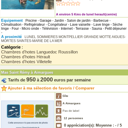
A environ 5 Kms de lunel herault(centre)
Equipement
Piscine - Garage - Jardin - Salon de jardin - Barbecue -
Climatisation - Refrigérateur - Congélateur - Lave vaiselle - Lave linge - Sèche
linge - Four - Micro onde - Télévision - Internet - Terrasse - Sauna - Petit déjeuner
-
A proximité
LUNEL
SOMMIERES
MONTPELLIER
GRANDE MOTTE
AIGUES-
MORTES
SAINTES-MARIE DE LA MER
Catégorie
:
Chambres d'hotes Languedoc Roussillon
Chambres d'hotes Hérault
Chambres d'hotes Villetelle
Mas Saint Rémy à Aimargues
950
2000
Tarifs de
à
euros par semaine
Ajouter à ma sélection de favoris / Comparer
Gîte
A Aimargues
Pas de label
12
personnes
0
appréciation(s): Moyenne :
-
/
5