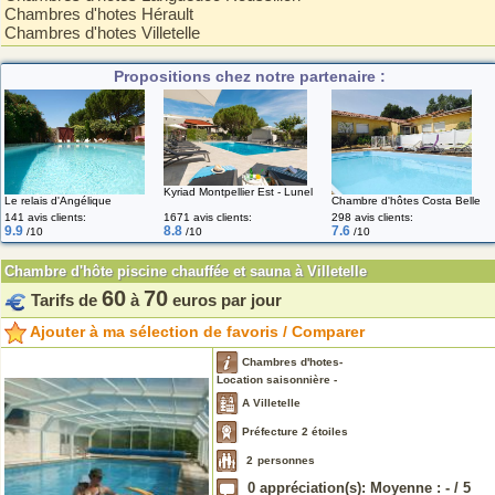
Chambres d'hotes Hérault
Chambres d'hotes Villetelle
Propositions chez notre partenaire :
Kyriad Montpellier Est - Lunel
Le relais d'Angélique
Chambre d'hôtes Costa Belle
141 avis clients:
1671 avis clients:
298 avis clients:
9.9
8.8
7.6
/10
/10
/10
Chambre d'hôte piscine chauffée et sauna à Villetelle
60
70
Tarifs de
à
euros par jour
Ajouter à ma sélection de favoris / Comparer
Chambres d'hotes-
Location saisonnière -
A Villetelle
Préfecture 2 étoiles
2
personnes
0
appréciation(s): Moyenne :
-
/
5