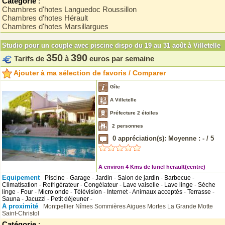
Catégorie
:
Chambres d'hotes Languedoc Roussillon
Chambres d'hotes Hérault
Chambres d'hotes Marsillargues
Studio pour un couple avec piscine dispo du 19 au 31 août à Villetelle
350
390
Tarifs de
à
euros par semaine
Ajouter à ma sélection de favoris / Comparer
Gîte
A Villetelle
Préfecture 2 étoiles
2
personnes
0
appréciation(s): Moyenne :
-
/
5
A environ 4 Kms de lunel herault(centre)
Equipement
Piscine - Garage - Jardin - Salon de jardin - Barbecue -
Climatisation - Refrigérateur - Congélateur - Lave vaiselle - Lave linge - Sèche
linge - Four - Micro onde - Télévision - Internet - Animaux acceptés - Terrasse -
Sauna - Jacuzzi - Petit déjeuner -
A proximité
Montpellier
Nîmes
Sommières
Aigues Mortes
La Grande Motte
Saint-Christol
Catégorie
: