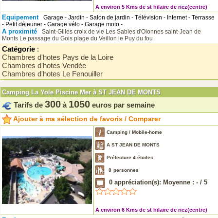
A environ 5 Kms de st hilaire de riez(centre)
Equipement
Garage - Jardin - Salon de jardin - Télévision - Internet - Terrasse
- Petit déjeuner - Garage vélo - Garage moto -
A proximité
Saint-Gilles croix de vie
Les Sables d'Olonnes
saint-Jean de
Monts
Le passage du Gois
plage du Veillon
le Puy du fou
Catégorie
:
Chambres d'hotes Pays de la Loire
Chambres d'hotes Vendée
Chambres d'hotes Le Fenouiller
Camping La Yole Piscine Mer à ST JEAN DE MONTS
300
1050
Tarifs de
à
euros par semaine
Ajouter à ma sélection de favoris / Comparer
Camping / Mobile-home
A ST JEAN DE MONTS
Préfecture 4 étoiles
8
personnes
0
appréciation(s): Moyenne :
-
/
5
A environ 6 Kms de st hilaire de riez(centre)