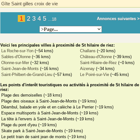
Gîte Saint gilles croix de vie
1
2
3
4
5
Annonces suivantes >
...18
Voici les principales villes à proximité de St hilaire de riez:
La Roche-sur-Yon
(~54 kms)
Challans
(~20 kms)
Sables-d'Olonne
(~36 kms)
Château-d'Olonne
(~39 kms)
Olonne-sur-Mer
(~32 kms)
Saint-Hilaire-de-Riez
(~0 kms)
Saint-Jean-de-Monts
(~16 kms)
Aizenay
(~34 kms)
Saint-Philbert-de-Grand-Lieu
(~57 kms)
Le Poiré-sur-Vie
(~45 kms)
Les points d'interêt touristiques ou activités à proximité de St hilaire de
riez:
Plage des demoiselles (~18 kms)
Plage des oiseaux à Saint-Jean-de-Monts (~19 kms)
Déambul, balade en yole et en calèche à Le Perrier (~19 kms)
Espace multisports à Saint-Jean-de-Monts (~19 kms)
La tête à l'envers à Saint-Jean-de-Monts (~19 kms)
Plage du pont d'yeu (~19 kms)
Skate park à Saint-Jean-de-Monts (~19 kms)
Le petit train de saint jean de monts (~19 kms)