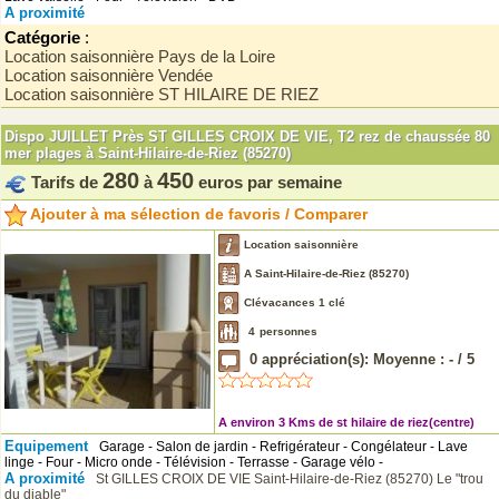
A proximité
Catégorie
:
Location saisonnière Pays de la Loire
Location saisonnière Vendée
Location saisonnière ST HILAIRE DE RIEZ
Dispo JUILLET Près ST GILLES CROIX DE VIE, T2 rez de chaussée 80
mer plages à Saint-Hilaire-de-Riez (85270)
280
450
Tarifs de
à
euros par semaine
Ajouter à ma sélection de favoris / Comparer
Location saisonnière
A Saint-Hilaire-de-Riez (85270)
Clévacances 1 clé
4
personnes
0
appréciation(s): Moyenne :
-
/
5
A environ 3 Kms de st hilaire de riez(centre)
Equipement
Garage - Salon de jardin - Refrigérateur - Congélateur - Lave
linge - Four - Micro onde - Télévision - Terrasse - Garage vélo -
A proximité
St GILLES CROIX DE VIE
Saint-Hilaire-de-Riez (85270)
Le "trou
du diable"