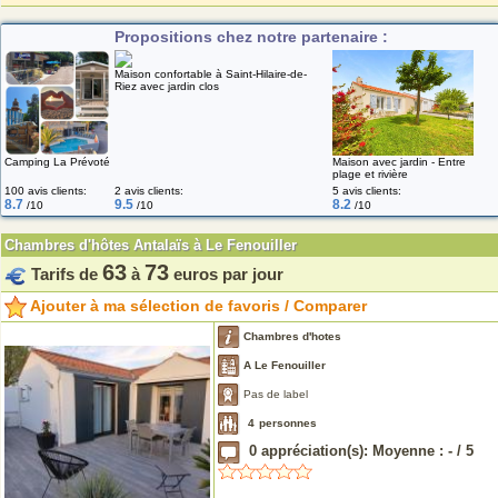
Propositions chez notre partenaire :
Maison confortable à Saint-Hilaire-de-
Riez avec jardin clos
Camping La Prévoté
Maison avec jardin - Entre
plage et rivière
100 avis clients:
2 avis clients:
5 avis clients:
8.7
9.5
8.2
/10
/10
/10
Chambres d'hôtes Antalaïs à Le Fenouiller
63
73
Tarifs de
à
euros par jour
Ajouter à ma sélection de favoris / Comparer
Chambres d'hotes
A Le Fenouiller
Pas de label
4
personnes
0
appréciation(s): Moyenne :
-
/
5