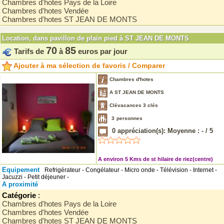
Chambres d'hotes Pays de la Loire
Chambres d'hotes Vendée
Chambres d'hotes ST JEAN DE MONTS
Location, dans pavillon de plain pied à ST JEAN DE MONTS
70
85
Tarifs de
à
euros par jour
Ajouter à ma sélection de favoris / Comparer
Chambres d'hotes
A ST JEAN DE MONTS
Clévacances 3 clés
3
personnes
0
appréciation(s): Moyenne :
-
/
5
A environ 5 Kms de st hilaire de riez(centre)
Equipement
Refrigérateur - Congélateur - Micro onde - Télévision - Internet -
Jacuzzi - Petit déjeuner -
A proximité
Catégorie
:
Chambres d'hotes Pays de la Loire
Chambres d'hotes Vendée
Chambres d'hotes ST JEAN DE MONTS