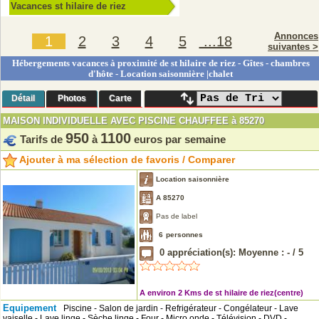
Vacances st hilaire de riez
Annonces
1
2
3
4
5
...18
suivantes >
Hébergements vacances à proximité de st hilaire de riez - Gîtes - chambres
d'hôte - Location saisonnière |chalet
Détail
Photos
Carte
MAISON INDIVIDUELLE AVEC PISCINE CHAUFFEE à 85270
950
1100
Tarifs de
à
euros par semaine
Ajouter à ma sélection de favoris / Comparer
Location saisonnière
A 85270
Pas de label
6
personnes
0
appréciation(s): Moyenne :
-
/
5
A environ 2 Kms de st hilaire de riez(centre)
Equipement
Piscine - Salon de jardin - Refrigérateur - Congélateur - Lave
vaiselle - Lave linge - Sèche linge - Four - Micro onde - Télévision - DVD -