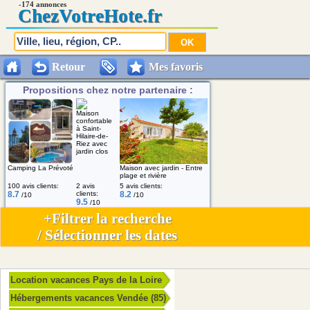
-174 annonces
Chez
VotreHote.fr
Retour
Mes favoris
Propositions chez notre partenaire :
Maison
confortable
à Saint-
Hilaire-de-
Riez avec
jardin clos
Camping La Prévoté
Maison avec jardin - Entre
plage et rivière
100 avis clients:
2 avis
5 avis clients:
8.7
clients:
8.2
/10
/10
9.5
/10
+Filtrer la recherche
/ Sélectionner les dates
Location vacances Pays de la Loire
Hébergements vacances Vendée (85)