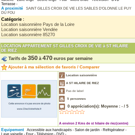
Terrasse -
A proximité
SAINT GILLES CROIX DE VIE
LES SABLES D'OLONNE
LE PUY
DU FOU
Catégorie
:
Location saisonnière Pays de la Loire
Location saisonnière Vendée
Location saisonnière 85270
LOCATION APPARTEMENT ST GILLES CROIX DE VIE à ST HILAIRE
DE RIEZ
350
470
Tarifs de
à
euros par semaine
Ajouter à ma sélection de favoris / Comparer
Location saisonnière
A ST HILAIRE DE RIEZ
Pas de label
5
personnes
0
appréciation(s): Moyenne :
-
/
5
A environ 2 Kms de st hilaire de riez(centre)
Equipement
Accessible aux handicapés - Salon de jardin - Refrigérateur -
Lave vaiselle - Four - Télévision - DVD -