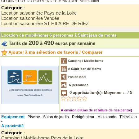
OLONNE
PUY DU FOU
VENDEE MINIATURE
Noirmoutier
Catégorie
:
Location saisonnière Pays de la Loire
Location saisonnière Vendée
Location saisonnière ST HILAIRE DE RIEZ
Location de mobil-home 6 personnes à Saint jean de monts
200
490
Tarifs de
à
euros par semaine
Ajouter à ma sélection de favoris / Comparer
Camping / Mobile-home
A Saint jean de monts
Pas de label
6
personnes
0
appréciation(s): Moyenne :
-
/
5
A environ 8 Kms de st hilaire de riez(centre)
Equipement
Piscine - Salon de jardin - Refrigérateur - Micro onde - Télévision
-
A proximité
Catégorie
:
Camping / Mobile-home Pays de la Loire