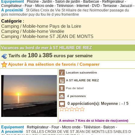
Equipement
Piscine - Jardin - Salon de jardin - Barbecue - Refrigérateur -
Congélateur - Four - Micro onde - Télévision - Internet - DVD - Terrasse - Jacuzzi -
A proximité
St Gilles Croix de Vie
St Hilaire de riez
Noirmoutier
passage du
gois noirmoutier
puy du fou
ile d yeu fromentine
Catégorie
:
Camping / Mobile-home Pays de la Loire
Camping / Mobile-home Vendée
Camping / Mobile-home ST JEAN DE MONTS
Vacances au bord de mer à ST HILAIRE DE RIEZ
180
385
Tarifs de
à
euros par semaine
Ajouter à ma sélection de favoris / Comparer
Location saisonnière
A ST HILAIRE DE RIEZ
Pas de label
4
personnes
0
appréciation(s): Moyenne :
-
/
5
A environ 7 Kms de st hilaire de riez(centre)
Equipement
Refrigérateur - Four - Micro onde - Télévision - Balcon -
A proximité
ST GILLES CROIX DE VIE
ST JEAN DE MONTS
LES SABLES D