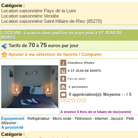
Catégorie
:
Location saisonnière Pays de la Loire
Location saisonnière Vendée
Location saisonnière Saint-Hilaire-de-Riez (85270)
L'OCEANE, Location dans pavillon de plain pied à ST JEAN DE
MONTS
70
75
Tarifs de
à
euros par jour
Ajouter à ma sélection de favoris / Comparer
Chambres d'hotes
A ST JEAN DE MONTS
Pas de label
2
personnes
0
appréciation(s): Moyenne :
-
/
5
A environ 5 Kms de st hilaire de riez(centre)
Equipement
Refrigérateur - Micro onde - Télévision - Internet - Jacuzzi - Petit
déjeuner -
A proximité
Catégorie
: