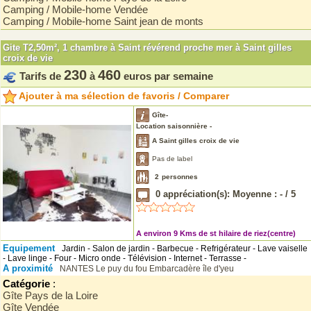
Camping / Mobile-home Vendée
Camping / Mobile-home Saint jean de monts
Gite T2,50m², 1 chambre à Saint révérend proche mer à Saint gilles
croix de vie
230
460
Tarifs de
à
euros par semaine
Ajouter à ma sélection de favoris / Comparer
Gîte-
Location saisonnière -
A Saint gilles croix de vie
Pas de label
2
personnes
0
appréciation(s): Moyenne :
-
/
5
A environ 9 Kms de st hilaire de riez(centre)
Equipement
Jardin - Salon de jardin - Barbecue - Refrigérateur - Lave vaiselle
- Lave linge - Four - Micro onde - Télévision - Internet - Terrasse -
A proximité
NANTES
Le puy du fou
Embarcadère île d'yeu
Catégorie
:
Gîte Pays de la Loire
Gîte Vendée