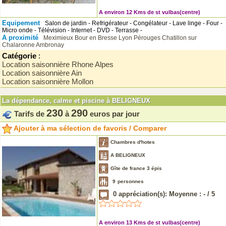
A environ 12 Kms de st vulbas(centre)
Equipement
Salon de jardin - Refrigérateur - Congélateur - Lave linge - Four -
Micro onde - Télévision - Internet - DVD - Terrasse -
A proximité
Meximieux
Bour en Bresse
Lyon
Pérouges
Chatillon sur
Chalaronne
Ambronay
Catégorie
:
Location saisonnière Rhone Alpes
Location saisonnière Ain
Location saisonnière Mollon
La dépendance, calme et piscine à BELIGNEUX
230
290
Tarifs de
à
euros par jour
Ajouter à ma sélection de favoris / Comparer
Chambres d'hotes
A BELIGNEUX
Gîte de france 3 épis
9
personnes
0
appréciation(s): Moyenne :
-
/
5
A environ 13 Kms de st vulbas(centre)