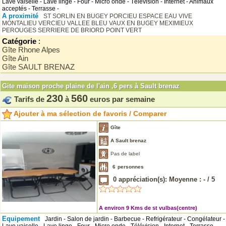
Lave vaiselle - Lave linge - Four - Micro onde - Télévision - Internet - Animaux
acceptés - Terrasse -
A proximité
ST SORLIN EN BUGEY
PORCIEU ESPACE EAU VIVE
MONTALIEU VERCIEU VALLEE BLEU
VAUX EN BUGEY
MEXIMIEUX
PEROUGES
SERRIERE DE BRIORD POINT VERT
Catégorie
:
Gîte Rhone Alpes
Gîte Ain
Gîte SAULT BRENAZ
Gite maison proche plaine de l'ain ,6 pers à Sault brenaz
230
560
Tarifs de
à
euros par semaine
Ajouter à ma sélection de favoris / Comparer
Gîte
A Sault brenaz
Pas de label
6
personnes
0
appréciation(s): Moyenne :
-
/
5
A environ 9 Kms de st vulbas(centre)
Equipement
Jardin - Salon de jardin - Barbecue - Refrigérateur - Congélateur -