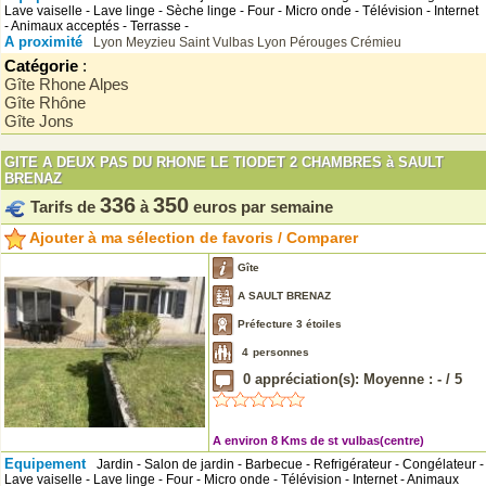
Lave vaiselle - Lave linge - Sèche linge - Four - Micro onde - Télévision - Internet
- Animaux acceptés - Terrasse -
A proximité
Lyon
Meyzieu
Saint Vulbas
Lyon
Pérouges
Crémieu
Catégorie
:
Gîte Rhone Alpes
Gîte Rhône
Gîte Jons
GITE A DEUX PAS DU RHONE LE TIODET 2 CHAMBRES à SAULT
BRENAZ
336
350
Tarifs de
à
euros par semaine
Ajouter à ma sélection de favoris / Comparer
Gîte
A SAULT BRENAZ
Préfecture 3 étoiles
4
personnes
0
appréciation(s): Moyenne :
-
/
5
A environ 8 Kms de st vulbas(centre)
Equipement
Jardin - Salon de jardin - Barbecue - Refrigérateur - Congélateur -
Lave vaiselle - Lave linge - Four - Micro onde - Télévision - Internet - Animaux