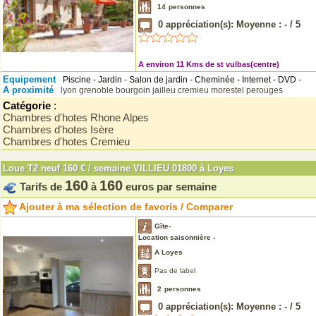
14
personnes
0
appréciation(s): Moyenne :
-
/
5
A environ 11 Kms de st vulbas(centre)
Equipement
Piscine - Jardin - Salon de jardin - Cheminée - Internet - DVD -
A proximité
lyon
grenoble
bourgoin jailleu
cremieu
morestel
perouges
Catégorie
:
Chambres d'hotes Rhone Alpes
Chambres d'hotes Isère
Chambres d'hotes Cremieu
Loue T2 neuf 160 € / semaine VILLIEU 01800 à Loyes
160
160
Tarifs de
à
euros par semaine
Ajouter à ma sélection de favoris / Comparer
Gîte-
Location saisonnière -
A Loyes
Pas de label
2
personnes
0
appréciation(s): Moyenne :
-
/
5