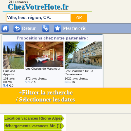
-211 annonces
Chez
VotreHote.fr
Retour
Mes favoris
Propositions chez notre partenaire :
Les Chalets de Maramour
Puravida
Les Chambres De La
Apparts
Renaissance
103 avis
272 avis clients:
1022 avis clients:
clients:
9.5
8.8
/10
/10
9.4
/10
+Filtrer la recherche
/ Sélectionner les dates
Location vacances Rhone Alpes
Hébergements vacances Ain (1)