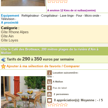
A environ 12 Kms de st vulbas(centre)
Equipement
Refrigérateur - Congélateur - Lave linge - Four - Micro onde -
Télévision -
A proximité
Catégorie
:
Gîte Rhone Alpes
Gîte Ain
Gîte Loyes
Gîte le Café des Brotteaux, 200 mètres plages de la rivière d'Ain à
Mollon
290
350
Tarifs de
à
euros par semaine
Ajouter à ma sélection de favoris / Comparer
Location saisonnière-
Gîte -
A Mollon
Pas de label
2
personnes
0
appréciation(s): Moyenne :
-
/
5