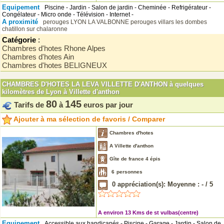
Equipement
Piscine - Jardin - Salon de jardin - Cheminée - Refrigérateur -
Congélateur - Micro onde - Télévision - Internet -
A proximité
perouges
LYON
LA VALBONNE
perouges
villars les dombes
chatillon sur chalaronne
Catégorie
:
Chambres d'hotes Rhone Alpes
Chambres d'hotes Ain
Chambres d'hotes BELIGNEUX
CHAMBRES D'HOTES LA LEVA VILLETTE D'ANTHON à quelques
kilomètres de Lyon à Villette d'anthon
80
145
Tarifs de
à
euros par jour
Ajouter à ma sélection de favoris / Comparer
Chambres d'hotes
A Villette d'anthon
Gîte de france 4 épis
6
personnes
0
appréciation(s): Moyenne :
-
/
5
A environ 13 Kms de st vulbas(centre)
Equipement
Accessible aux handicapés - Piscine - Garage - Jardin - Salon de