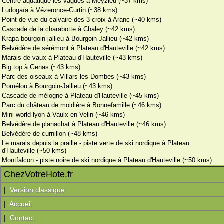
Centre aquatique les vagues à Meyzieu (~37 kms)
Ludogaïa à Vézeronce-Curtin (~38 kms)
Point de vue du calvaire des 3 croix à Aranc (~40 kms)
Cascade de la charabotte à Chaley (~42 kms)
Krapa bourgoin-jallieu à Bourgoin-Jallieu (~42 kms)
Belvédère de sérémont à Plateau d'Hauteville (~42 kms)
Marais de vaux à Plateau d'Hauteville (~43 kms)
Big top à Genas (~43 kms)
Parc des oiseaux à Villars-les-Dombes (~43 kms)
Pomélou à Bourgoin-Jallieu (~43 kms)
Cascade de mélogne à Plateau d'Hauteville (~45 kms)
Parc du château de moidière à Bonnefamille (~46 kms)
Mini world lyon à Vaulx-en-Velin (~46 kms)
Belvédère de planachat à Plateau d'Hauteville (~46 kms)
Belvédère de curnillon (~48 kms)
Le marais depuis la praille - piste verte de ski nordique à Plateau
d'Hauteville (~50 kms)
Montfalcon - piste noire de ski nordique à Plateau d'Hauteville (~50 kms)
ChezVotreHote.fr
|
Version classique
|
Accueil
|
Contact