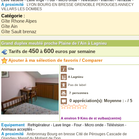
Lave vaiselle - Lave linge - Four - Micro onde - Télévision - Internet - Terrasse -
A proximité
LYON
BOURG EN BRESSE
GRENOBLE
PEROUGES
ANNECY
VILLARS LES DOMBES
Catégorie
:
Gîte Rhone Alpes
Gîte Ain
Gîte Sault brenaz
Grand duplex meublé proche Plaine de l'Ain à Lagnieu
450
600
Tarifs de
à
euros par semaine
Ajouter à ma sélection de favoris / Comparer
Gîte
A Lagnieu
Pas de label
7
personnes
0
appréciation(s): Moyenne :
-
/
5
A environ 9 Kms de st vulbas(centre)
Equipement
Refrigérateur - Lave linge - Four - Micro onde - Télévision -
Animaux acceptés -
A proximité
Ambronnay
Bourg en bresse
Cité de Pérouges
Cascade de
Glandieu
Massif du Mollard de Don