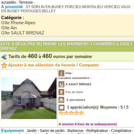
acceptés - Terrasse -
A proximité
ST SORLIN EN BUGEY
PORCIEU
MONTALIEU VERCIEU
VAUX
EN BUGEY
PEROUGES
BELLEY
Catégorie
:
Gîte Rhone Alpes
Gîte Ain
Gîte SAULT BRENAZ
GITE A DEUX PAS DU RHONE LES MARINIERS 3 CHAMBRES à SAULT
BRENAZ
460
460
Tarifs de
à
euros par semaine
Ajouter à ma sélection de favoris / Comparer
Gîte-
Location saisonnière -
A SAULT BRENAZ
Pas de label
6
personnes
1
appréciation(s): Moyenne :
5
/
5
A environ 8 Kms de st vulbas(centre)
Equipement
Jardin - Salon de jardin - Barbecue - Refrigérateur - Congélateur -