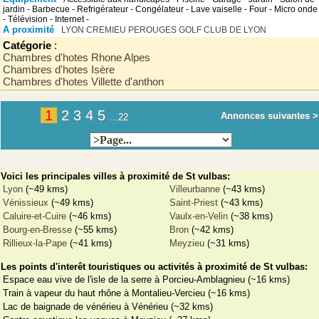
jardin - Barbecue - Refrigérateur - Congélateur - Lave vaiselle - Four - Micro onde
- Télévision - Internet -
A proximité
LYON
CREMIEU
PEROUGES
GOLF CLUB DE LYON
Catégorie
:
Chambres d'hotes Rhone Alpes
Chambres d'hotes Isère
Chambres d'hotes Villette d'anthon
1
2
3
4
5
Annonces suivantes >
...22
Voici les principales villes à proximité de St vulbas:
Lyon
(~49 kms)
Villeurbanne
(~43 kms)
Vénissieux
(~49 kms)
Saint-Priest
(~43 kms)
Caluire-et-Cuire
(~46 kms)
Vaulx-en-Velin
(~38 kms)
Bourg-en-Bresse
(~55 kms)
Bron
(~42 kms)
Rillieux-la-Pape
(~41 kms)
Meyzieu
(~31 kms)
Les points d'interêt touristiques ou activités à proximité de St vulbas:
Espace eau vive de l'isle de la serre à Porcieu-Amblagnieu (~16 kms)
Train à vapeur du haut rhône à Montalieu-Vercieu (~16 kms)
Lac de baignade de vénérieu à Vénérieu (~32 kms)