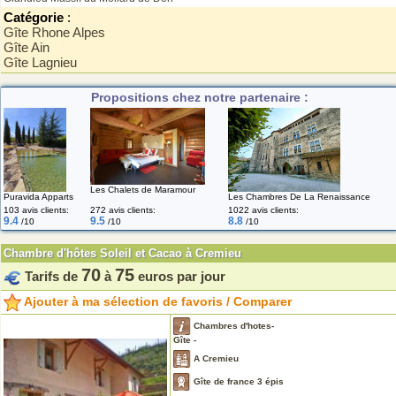
Catégorie
:
Gîte Rhone Alpes
Gîte Ain
Gîte Lagnieu
Propositions chez notre partenaire :
Les Chalets de Maramour
Puravida Apparts
Les Chambres De La Renaissance
103 avis clients:
272 avis clients:
1022 avis clients:
9.4
9.5
8.8
/10
/10
/10
Chambre d'hôtes Soleil et Cacao à Cremieu
70
75
Tarifs de
à
euros par jour
Ajouter à ma sélection de favoris / Comparer
Chambres d'hotes-
Gîte -
A Cremieu
Gîte de france 3 épis