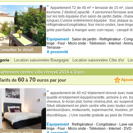
"
Appartement T2 de 40 m² + terrasse de 15 m², cla
tourisme 2 étoilesCapacité : 4 personnesTerrasse ave
sur les toits équipée d'un salon de jardin (table, chais
longue).Cuisine entièrement équipée : four, plaque au
réfrigérateur/congélateur, four micro-ondes, lave-linge,
grille painSalle à manger avec coin repas - canapé lit 
Equipement
Salon de jardin - Refrigérateur - Cong
linge - Four - Micro onde - Télévision - Internet - Ani
Terrasse -
A proximité
gorie
:
Location saisonnière Bourgogne
Location saisonnière Côte d'or
Loc
rtement centre ville rénové 2014 à Dijon
60
70
Ajoute
Tarifs de
à
euros par jour
"
appartement de 40 m2 totalement rénové avec mat
qualité et totalement équipé(raclette, armoire à vin, bo
cheveux, tv écran plat, home cinéma,dvd, wc suspendu w
Situé idéalement en plein centre ville avec toutes c
alentours(bars, restaurants, supermarché, musées, p
discothèque...) Une navette gratuite au pied de l'imme
Equipement
Refrigérateur - Congélateur - Lave vai
linge - Four - Micro onde - Télévision - Internet - DVD 
A proximité