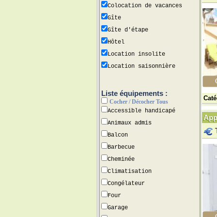
Colocation de vacances
Gîte
Gîte d'étape
Hôtel
Location insolite
Location saisonnière
Liste équipements :
Caté
Cocher / Décocher Tous
Accessible handicapé
Appa
Animaux admis
Balcon
Barbecue
Cheminée
Climatisation
Congélateur
Four
Garage