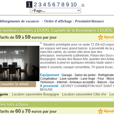
1
2
3
4
5
6
7
8
9
10
...11
ébergements de vacances - Ordre d'affichage : Proximité/distance
r quelques nuitées à DIJON, Capitale de la Bourgogne à DIJON
59
59
Ajoute
Tarifs de
à
euros par jour
"
Situation privilégiée pour ce vaste T2 (58 m2) expo
sur espace vert avec grand balcon à proximité de la
mais très calme, du centre-ville ainsi que des
principaux monuments (cathédrale, Palais des Ducs 
Bourgogne, musée des Beaux Arts, quartier des Antiqua
accessibles à pied en quelques minutes.Vaste salon-
table 6 couverts, canapé convertible, TV grand écran,.
Equipement
Garage - Salon de jardin - Refrigérate
Congélateur - Lave vaiselle - Lave linge - Four - Micr
Télévision - Internet - Animaux acceptés - Balcon - Ga
A proximité
GEVREY CHAMBERTIN
NUIT SAINT
BEAUNE
gorie
:
Location saisonnière Bourgogne
Location saisonnière Côte d'or
Lo
les toits à Dijon
60
70
Ajoute
Tarifs de
à
euros par jour