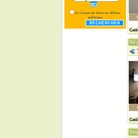
Je n'ai pas de dates de sÃ©jour
prÃ©cises
RECHERCHER
Caté
Rési
Caté
App