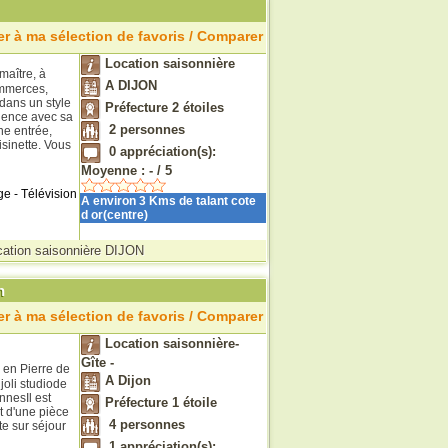
r à ma sélection de favoris / Comparer
Location saisonnière
maître, à
A DIJON
ommerces,
 dans un style
Préfecture 2 étoiles
idence avec sa
2
personnes
ne entrée,
isinette. Vous
0
appréciation(s):
Moyenne :
-
/
5
ge - Télévision
A environ 3 Kms de talant cote
d or(centre)
cation saisonnière DIJON
n
r à ma sélection de favoris / Comparer
Location saisonnière-
Gîte -
 en Pierre de
A Dijon
joli studiode
nnesIl est
Préfecture 1 étoile
t d'une pièce
4
personnes
e sur séjour
1
appréciation(s):