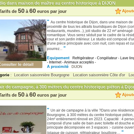
dio dans maison de maître au centre historique à DIJON
50
60
Ajoute
Tarifs de
à
euros par jour
"
Au centre historique de Dijon, dans une maison de 
proximité de tous les attraits touristiques de Dijon (c
restaurants, musées...), joli studio de 22 m² aménagé
romantique. Vous serez séduit par le cadre de la rés
cour et son jardin intérieur. Le studio est composé d'u
d'une pièce principale avec coin nuit, coin repas et cu
"
pourrez...
Equipement
Refrigérateur - Congélateur - Lave lin
- Internet - Animaux acceptés -
A proximité
DIJON
gorie
:
Location saisonnière Bourgogne
Location saisonnière Côte d'or
Lo
ir de campagne, à 300 mètres du centre historique piéton à Dijo
50
60
Ajoute
Tarifs de
à
euros par jour
"
Un air de campagne à la ville ?Dans une résidence
Bourgogne, à 300 mètres du centre historique piéton, 
24m² entièrement rénové en 2023. Capacité : 4 perso
composé d'une salle de bain avec toilette et douche e
principale décomposée en 3 espaces :- cuisine ouvert
"
(plaque de cuisson, réfrigérateur, bouilloire,...