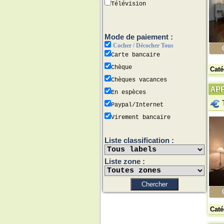
Télévision
Mode de paiement :
Cocher / Décocher Tous
Carte bancaire
Chèque
Caté
Chèques vacances
APP
En espèces
Paypal/Internet
Virement bancaire
Liste classification :
Liste zone :
Caté