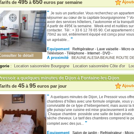
495
650
Ajoute
Tarifs de
à
euros par semaine
"
Je suis un particulier. Vous recherchez un apparte
séjourner au cœur de la capitale bourguignonne ? Vo
avoir des services hôteliers, l’autonomie et la tranquil
A partir de 495€ la semaine. Week-end et nuitées s
contacter. Tél : + 33 6 12 78 65 90. Cet appartement 
70m2 au sol, entièrement équipé est conçu pour vous 
"
un agréable...
Equipement
Refrigérateur - Lave vaiselle - Micro o
Télévision - Téléphone - Internet - DVD -
A proximité
BEAUNE
ALESIA
BEAUNE
ROUTE DE
gorie
:
Location saisonnière Bourgogne
Location saisonnière Côte d'or
Lo
ressoir a quelques minutes de Dijon à Fontaine-les-Dijon
45
95
Ajoute
Tarifs de
à
euros par jour
"
A quelques minutes de Dijon, Le Pressoir vous offr
chambres d’hôtes avec une formule originale, vous y 
convivialité de ce type d’hébergement, mais aussi la l
gîte puisqu’une cuisine est mise gracieusement à votr
Chaque chambre possède une salle de bain privée, 
sèche cheveux. Le tarif des chambres comprend le pe
"
complet avec des jus...
Equipement
Salon de jardin - Refrigérateur - Micro