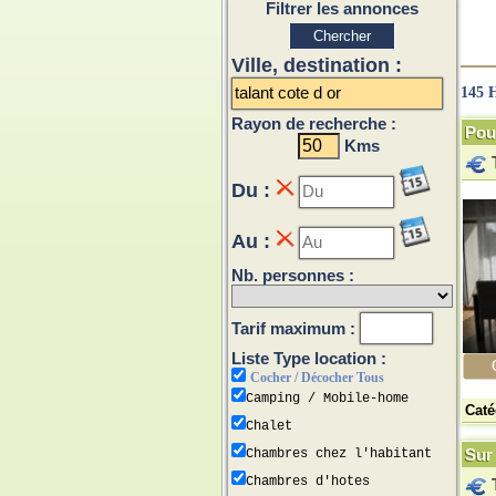
Filtrer les annonces
Ville, destination :
145 H
Rayon de recherche :
Pou
Kms
Du :
Au :
Nb. personnes :
Tarif maximum :
Liste Type location :
Cocher / Décocher Tous
Camping / Mobile-home
Caté
Chalet
Sur 
Chambres chez l'habitant
Chambres d'hotes