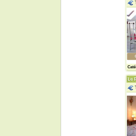
Caté
Le P