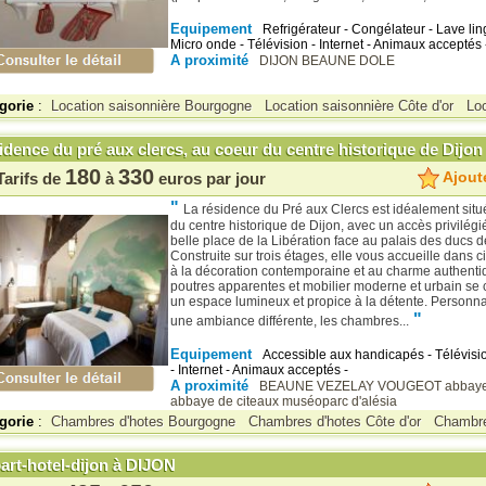
Equipement
Refrigérateur - Congélateur - Lave ling
Micro onde - Télévision - Internet - Animaux acceptés 
A proximité
DIJON
BEAUNE
DOLE
gorie
:
Location saisonnière Bourgogne
Location saisonnière Côte d'or
Loc
dence du pré aux clercs, au coeur du centre historique de Dijon
180
330
Ajoute
Tarifs de
à
euros par jour
"
La résidence du Pré aux Clercs est idéalement sit
du centre historique de Dijon, avec un accès privilégié
belle place de la Libération face au palais des ducs 
Construite sur trois étages, elle vous accueille dans
à la décoration contemporaine et au charme authentiq
poutres apparentes et mobilier moderne et urbain se 
un espace lumineux et propice à la détente. Personn
"
une ambiance différente, les chambres...
Equipement
Accessible aux handicapés - Télévisi
- Internet - Animaux acceptés -
A proximité
BEAUNE
VEZELAY
VOUGEOT
abbaye
abbaye de citeaux
muséoparc d'alésia
gorie
:
Chambres d'hotes Bourgogne
Chambres d'hotes Côte d'or
Chambre
art-hotel-dijon à DIJON