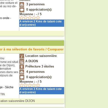
tre voiture et
3
personnes
tué au rez-de-
0
appréciation(s):
Moyenne :
-
/
5
ro onde -
A environ 2 Kms de talant cote
d or(centre)
r à ma sélection de favoris / Comparer
Location saisonnière
t/ou
A DIJON
isme est situé
 de Dijon),
Préfecture 3 étoiles
lternative
4
personnes
onnes dans ses
séjours de
0
appréciation(s):
Moyenne :
-
/
5
ge - Sèche
A environ 3 Kms de talant cote
d or(centre)
TIN
cation saisonnière DIJON