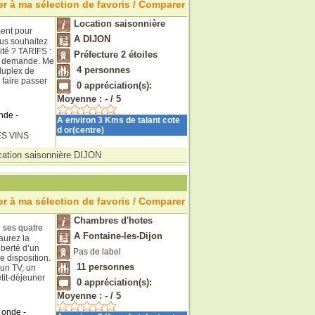
r à ma sélection de favoris / Comparer
Location saisonnière
ment pour
A DIJON
us souhaitez
lité ? TARIFS :
Préfecture 2 étoiles
ur demande. Me
4
personnes
duplex de
faire passer
0
appréciation(s):
Moyenne :
-
/
5
nde -
A environ 3 Kms de talant cote
d or(centre)
S VINS
cation saisonnière DIJON
r à ma sélection de favoris / Comparer
Chambres d'hotes
e ses quatre
A Fontaine-les-Dijon
aurez la
iberté d’un
Pas de label
e disposition.
11
personnes
un TV, un
tit-déjeuner
0
appréciation(s):
Moyenne :
-
/
5
 onde -