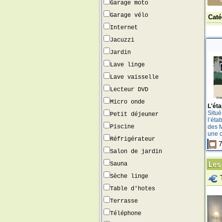
Garage moto
Garage vélo
Caté
Internet
Jacuzzi
Jardin
Lave linge
Lave vaisselle
Lecteur DVD
Micro onde
L'ét
Situé
Petit déjeuner
l’éta
des 
Piscine
une c
Réfrigérateur
7
Salon de jardin
Les 
Sauna
Sèche linge
Table d'hotes
Terrasse
Téléphone