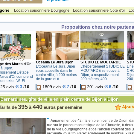
gorie
:
Location saisonnière Bourgogne
Location saisonnière Côte d'or
Loc
Propositions chez notre partenai
Oceania Le Jura Dijon
STUDIO LE MOUTARDE
STU
ape des Marcs d'Or
L'Oceania Le Jura Dijon
L’hébergement STUDIO LE
L’h
 à Dijon,
vous accueille dans le
MOUTARDE se trouve à
CHO
blissement L'étape
centre-ville, à 200 mètres
Dijon, à respectivement
Dijo
Marcs d'Or comprend
de la gare et à...
200 mètres, 400...
200 
onnexion Wi-Fi...
8.3
8.7
8.6
25 avis :
/10
1809 avis :
/10
201 avis :
/10
1
Bernardines, gîte de ville en plein centre de Dijon à Dijon
395
440
Ajoute
Tarifs de
à
euros par semaine
"
Appartement de 42 m2 en plein centre de Dijon, da
rue sur le parcours touristique de la Chouette, à deu
de la Vie Bourguignonne et de l'ancien couvent des B
proximité vous trouverez également de nombreux rest