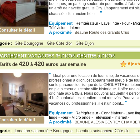
boutiques, un parking souterrain pour mettre à l'abri vo
un arrêt de navette gratuite City. L'appartement est si
"
chaussée d'un ancien hôtel...
Equipement
Refrigérateur - Lave linge - Four - Mic
Télévision - Internet -
A proximité
Beaune
Route des Grands Crus
gorie
:
Gîte Bourgogne
Gîte Côte d'or
Gîte Dijon
ARTEMENT VACANCES 3* DIJON CENTRE à DIJON
420
420
Ajoute
Tarifs de
à
euros par semaine
"
Idéal pour une location de tourisme, de vacances e
professionnel à dijon, cet appartement meublé de tour
sur le parcours touristique de la CHOUETTE (emblème
en plein coeur du centre ville historique. Il offre une a
originale aux B&B's. Nous pouvons accueillir 4 pers
41m2 confortables et entièrement rénovés. Pour vos 
"
vacances ou professionnels, il est un point...
Equipement
Refrigérateur - Congélateur - Lave lin
linge - Four - Micro onde - Télévision - Internet -
A proximité
BEAUNE
ALESIA
GEVREY CHAMBER
gorie
:
Location saisonnière Bourgogne
Location saisonnière Côte d'or
Lo