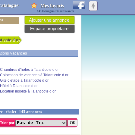
catalogue
Mes favoris
145 Hébergements de vacances
ns
Ajouter une annonce
Espace propriétaire
nt cote d or
ations vacances
Chambres d'hotes à Talant cote d or
Colocation de vacances à Talant cote d or
Gîte d'étape à Talant cote d or
Hôtel à Talant cote d or
Location insolite à Talant cote d or
e - chalet - 145 annonces
Trier par