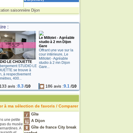
ation saisonnière Dijon
re :
Le Millotet - Agréable
studio à 2 mn Dijon
Gare
Offrant une vue sur la
cour intérieure, Le
Millotet - Agréable
DIO LE CHOUETTE
studio à 2 mn Dijon
ébergement STUDIO LE
Gare...
UETTE se trouve à
n, à respectivement
mètres, 400...
8.3
9.1
33 avis :
/10
186 avis :
/10
r à ma sélection de favoris / Comparer
Gîte
ns une petite
A Dijon
x pas du musée
Gîte de france City break
ernardines. A
aurants et
confort