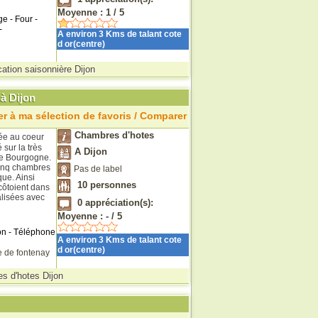
Moyenne :
1
/
5
e - Four -
-
A environ 3 Kms de talant cote
d or(centre)
ation saisonnière Dijon
 à Dijon
r à ma sélection de favoris / Comparer
Chambres d'hotes
uée au coeur
 sur la très
A Dijon
de Bourgogne.
 cinq chambres
Pas de label
ue. Ainsi
10
personnes
côtoient dans
alisées avec
0
appréciation(s):
Moyenne :
-
/
5
on - Téléphone
A environ 3 Kms de talant cote
d or(centre)
 de fontenay
s d'hotes Dijon