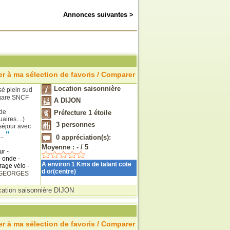
Annonces suivantes >
r à ma sélection de favoris / Comparer
Location saisonnière
sé plein sud
 gare SNCF
A DIJON
de
Préfecture 1 étoile
ires....)
3
personnes
séjour avec
"
..
0
appréciation(s):
Moyenne :
-
/
5
ur -
o onde -
A environ 1 Kms de talant cote
rage vélo -
d or(centre)
 GEORGES
cation saisonnière DIJON
r à ma sélection de favoris / Comparer