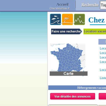
Accueil
Recherche
ChezVotreHote.fr
Chez
Faire une recherche
Location vac
Loca
Loca
Loca
Loca
Loca
List
Hébergements vacances
Vue détailée des annonces