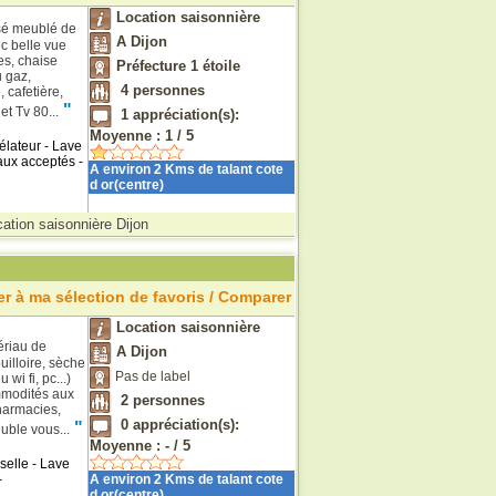
Location saisonnière
ssé meublé de
A Dijon
c belle vue
es, chaise
Préfecture 1 étoile
 gaz,
4
personnes
 cafetière,
"
et Tv 80...
1
appréciation(s):
Moyenne :
1
/
5
élateur - Lave
maux acceptés -
A environ 2 Kms de talant cote
d or(centre)
ation saisonnière Dijon
r à ma sélection de favoris / Comparer
Location saisonnière
ériau de
A Dijon
uilloire, sèche
Pas de label
i fi, pc...)
ommodités aux
2
personnes
harmacies,
0
appréciation(s):
"
uble vous...
Moyenne :
-
/
5
selle - Lave
-
A environ 2 Kms de talant cote
d or(centre)