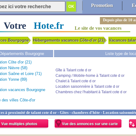
Promotion
E
Depuis plus de 10 a
Votre
Hote.fr
Le site de vos vacances
ances Bourgogne
Hébergements vacances Côte-d'or (21)
Vacances tala
Départements Bourgogne
Liste type de loc
tion Côte d'or (21)
tion Nièvre (58)
Gîte à Talant cote d or
tion Saône et Loire (71)
Camping / Mobile-home à Talant cote d or
tion Yonne (89)
Chalet à Talant cote d or
Location saisonnière à Talant cote d or
tion vacances Bourgogne
Chambres chez l'habitant à Talant cote d or
e des villes Côte-d'or
 à proximité de talant cote d or - Gîtes - chambres d'hôte - Location saisonnièr
Vue multiples photos
Vue des annonces sur une carte