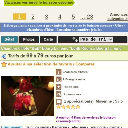
Vacances verrieres le buisson essonne
Annonces
1
2
3
4
5
...23
suivantes >
Hébergements vacances à proximité de verrieres le buisson essonne - Gîtes -
chambres d'hôte - Location saisonnière |chalet
Détail
Photos
Carte
Chambre d'hôte *B&B* Bourg La reine *Edith Room à Bourg la reine
69
79
Tarifs de
à
euros par jour
Ajouter à ma sélection de favoris / Comparer
Chambres d'hotes
A Bourg la reine
Pas de label
2
personnes
1
appréciation(s): Moyenne :
5
/
5
A environ 4 Kms de verrieres le buisson
essonne(centre)
Equipement
Salon de jardin - Barbecue - Télévision - Téléphone - Internet -