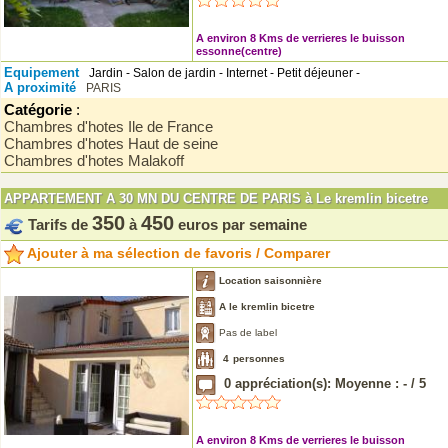
A environ 8 Kms de verrieres le buisson
essonne(centre)
Equipement
Jardin - Salon de jardin - Internet - Petit déjeuner -
A proximité
PARIS
Catégorie
:
Chambres d'hotes Ile de France
Chambres d'hotes Haut de seine
Chambres d'hotes Malakoff
APPARTEMENT A 30 MN DU CENTRE DE PARIS à Le kremlin bicetre
350
450
Tarifs de
à
euros par semaine
Ajouter à ma sélection de favoris / Comparer
Location saisonnière
A le kremlin bicetre
Pas de label
4
personnes
0
appréciation(s): Moyenne :
-
/
5
A environ 8 Kms de verrieres le buisson