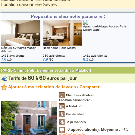
Location saisonnière Sèvres
Propositions chez notre partenaire :
Aparthotel Adagio Access Paris
Massy Gare
Séjours & Affaires Massy
Residhome Paris-Massy
Atlantis
1461 avis clients:
939 avis clients:
1411 avis clients:
7.6
7.9
8.2
/10
/10
/10
PARIS 5 min, Petit Déjeuner et Jardin à Malakoff
60
60
Tarifs de
à
euros par jour
Ajouter à ma sélection de favoris / Comparer
Chambres d'hotes-
Location saisonnière -
A Malakoff
Pas de label
2
personnes
0
appréciation(s): Moyenne :
-
/
5