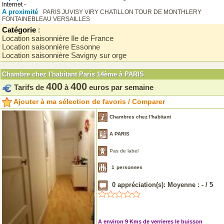
Internet -
A proximité
PARIS
JUVISY
VIRY CHATILLON
TOUR DE MONTHLERY
FONTAINEBLEAU
VERSAILLES
Catégorie
:
Location saisonnière Ile de France
Location saisonnière Essonne
Location saisonnière Savigny sur orge
Chambre chez l'habitant Paris 14ème à PARIS
400
400
Tarifs de
à
euros par semaine
Ajouter à ma sélection de favoris / Comparer
Chambres chez l'habitant
A PARIS
Pas de label
1
personnes
0
appréciation(s): Moyenne :
-
/
5
A environ 9 Kms de verrieres le buisson