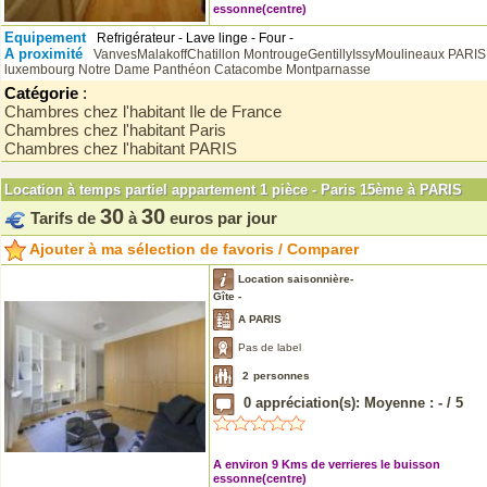
essonne(centre)
Equipement
Refrigérateur - Lave linge - Four -
A proximité
VanvesMalakoffChatillon
MontrougeGentillyIssyMoulineaux
PARIS
luxembourg Notre Dame
Panthéon Catacombe
Montparnasse
Catégorie
:
Chambres chez l'habitant Ile de France
Chambres chez l'habitant Paris
Chambres chez l'habitant PARIS
Location à temps partiel appartement 1 pièce - Paris 15ème à PARIS
30
30
Tarifs de
à
euros par jour
Ajouter à ma sélection de favoris / Comparer
Location saisonnière-
Gîte -
A PARIS
Pas de label
2
personnes
0
appréciation(s): Moyenne :
-
/
5
A environ 9 Kms de verrieres le buisson
essonne(centre)