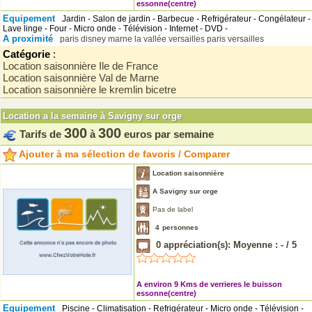
essonne(centre)
Equipement
Jardin - Salon de jardin - Barbecue - Refrigérateur - Congélateur -
Lave linge - Four - Micro onde - Télévision - Internet - DVD -
A proximité
paris
disney marne la vallée
versailles
paris
versailles
Catégorie
:
Location saisonnière Ile de France
Location saisonnière Val de Marne
Location saisonnière le kremlin bicetre
Location a la semaine à Savigny sur orge
300
300
Tarifs de
à
euros par semaine
Ajouter à ma sélection de favoris / Comparer
Location saisonnière
A Savigny sur orge
Pas de label
4
personnes
0
appréciation(s): Moyenne :
-
/
5
A environ 9 Kms de verrieres le buisson
essonne(centre)
Equipement
Piscine - Climatisation - Refrigérateur - Micro onde - Télévision -