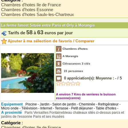
Chambres d'hotes Ile de France
Chambres d'hotes Essonne
Chambres d'hotes Saulx-les-Chartreux
La ferme fanost Située entre Paris et Orly à Morangis
58
63
Tarifs de
à
euros par jour
Ajouter à ma sélection de favoris / Comparer
Chambres d'hotes
A Morangis
Clévacances 3 clés
15
personnes
0
appréciation(s): Moyenne :
-
/
5
A environ 7 Kms de verrieres le buisson
essonne(centre)
Equipement
Piscine - Jardin - Salon de jardin - Cheminée - Refrigérateur -
Micro onde - Télévision - Internet - Terrasse - Petit déjeuner - Table d'hotes -
A proximité
Paris
Versailles
Fontainebleau
chateaux sités ci-dessus
parcs et
jardins de l'essonne
Paris et ses musées
Catégorie
:
Chambres d'hotes Ile de France