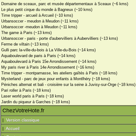
Domaine de sceaux, parc et musée départementaux à Sceaux (~6 kms)
Le plus petit cirque du monde à Bagneux (~10 kms)
Time tripper - arcueil à Arcueil (~10 kms)
Urbansoccer - meudon à Meudon (~11 kms)
Urbansoccer -meudon à Meudon (~11 kms)
The game à Paris (~13 kms)
Urbansoccer - paris - porte d'aubervilliers à Aubervilliers (~13 kms)
Ferme de viltain (~13 kms)
Gulli parc la-ville-du-bois à La Ville-du-Bois (~14 kms)
Aquaboulevard de paris à Paris (~14 kms)
Aquaboulevard à Paris 15e Arrondissement (~14 kms)
My paris river à Paris 14e Arrondissement (~16 kms)
Time tripper - montparnasse, les ateliers gaîtés à Paris (~18 kms)
Mysterland - parc de jeux pour enfants à Montlhéry (~18 kms)
Péniches alternat et bali - croisière sur la seine à Juvisy-sur-Orge (~18 kms)
Pari roller à Paris (~18 kms)
Laser world paris à Paris (~18 kms)
Jardin du piqueur à Garches (~18 kms)
ChezVotreHote.fr
|
Version classique
|
Accueil