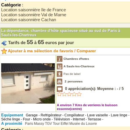
Catégorie
:
Location saisonnière Ile de France
Location saisonnière Val de Marne
Location saisonnière Cachan
La dépendance, chambre d'hôte spacieuse situé au sud de Paris à
Saulx-les-Chartreux
55
65
Tarifs de
à
euros par jour
Ajouter à ma sélection de favoris / Comparer
Chambres d'hotes
A Saulx-les-Chartreux
Pas de label
2
personnes
0
appréciation(s): Moyenne :
-
/
5
A environ 7 Kms de verrieres le buisson
essonne(centre)
Equipement
Garage - Refrigérateur - Congélateur - Lave vaiselle - Lave linge -
Sèche linge - Four - Micro onde - Télévision - Internet - Terrasse -
A proximité
Paris
Massy TGV
Tour Eiffel
Musée du Louvre
Catégorie
: