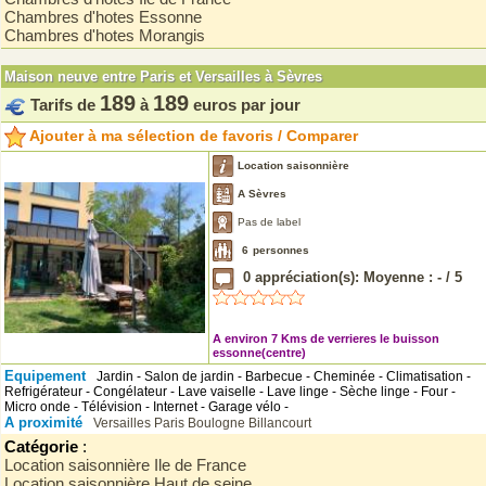
Chambres d'hotes Essonne
Chambres d'hotes Morangis
Maison neuve entre Paris et Versailles à Sèvres
189
189
Tarifs de
à
euros par jour
Ajouter à ma sélection de favoris / Comparer
Location saisonnière
A Sèvres
Pas de label
6
personnes
0
appréciation(s): Moyenne :
-
/
5
A environ 7 Kms de verrieres le buisson
essonne(centre)
Equipement
Jardin - Salon de jardin - Barbecue - Cheminée - Climatisation -
Refrigérateur - Congélateur - Lave vaiselle - Lave linge - Sèche linge - Four -
Micro onde - Télévision - Internet - Garage vélo -
A proximité
Versailles
Paris
Boulogne Billancourt
Catégorie
:
Location saisonnière Ile de France
Location saisonnière Haut de seine