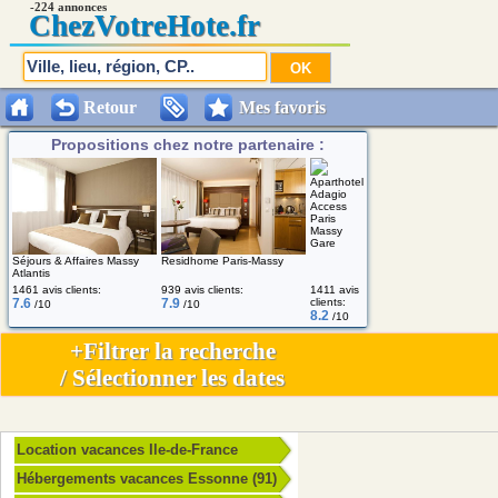
-224 annonces
Chez
VotreHote.fr
Retour
Mes favoris
Propositions chez notre partenaire :
Aparthotel
Adagio
Access
Paris
Massy
Gare
Séjours & Affaires Massy
Residhome Paris-Massy
Atlantis
1461 avis clients:
939 avis clients:
1411 avis
7.6
7.9
clients:
/10
/10
8.2
/10
+Filtrer la recherche
/ Sélectionner les dates
Location vacances Ile-de-France
Hébergements vacances Essonne (91)