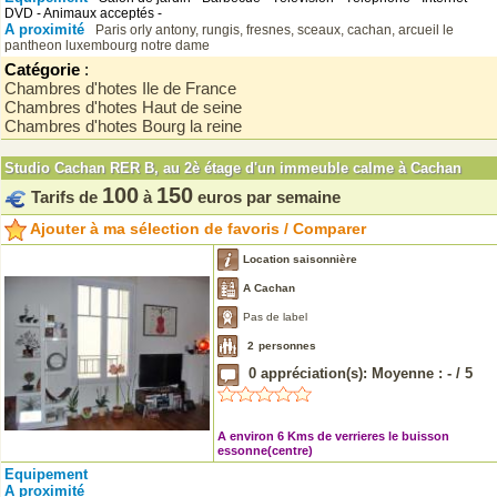
DVD - Animaux acceptés -
A proximité
Paris
orly
antony, rungis, fresnes, sceaux, cachan, arcueil
le
pantheon
luxembourg
notre dame
Catégorie
:
Chambres d'hotes Ile de France
Chambres d'hotes Haut de seine
Chambres d'hotes Bourg la reine
Studio Cachan RER B, au 2è étage d'un immeuble calme à Cachan
100
150
Tarifs de
à
euros par semaine
Ajouter à ma sélection de favoris / Comparer
Location saisonnière
A Cachan
Pas de label
2
personnes
0
appréciation(s): Moyenne :
-
/
5
A environ 6 Kms de verrieres le buisson
essonne(centre)
Equipement
A proximité