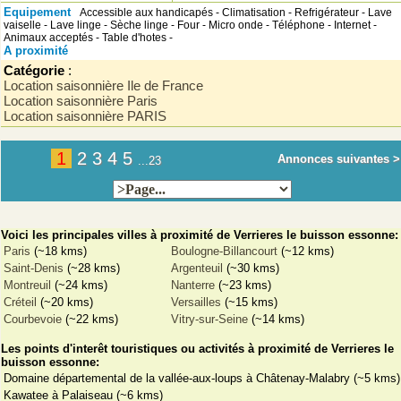
Equipement
Accessible aux handicapés - Climatisation - Refrigérateur - Lave
vaiselle - Lave linge - Sèche linge - Four - Micro onde - Téléphone - Internet -
Animaux acceptés - Table d'hotes -
A proximité
Catégorie
:
Location saisonnière Ile de France
Location saisonnière Paris
Location saisonnière PARIS
1
2
3
4
5
Annonces suivantes >
...23
Voici les principales villes à proximité de Verrieres le buisson essonne:
Paris
(~18 kms)
Boulogne-Billancourt
(~12 kms)
Saint-Denis
(~28 kms)
Argenteuil
(~30 kms)
Montreuil
(~24 kms)
Nanterre
(~23 kms)
Créteil
(~20 kms)
Versailles
(~15 kms)
Courbevoie
(~22 kms)
Vitry-sur-Seine
(~14 kms)
Les points d'interêt touristiques ou activités à proximité de Verrieres le
buisson essonne:
Domaine départemental de la vallée-aux-loups à Châtenay-Malabry (~5 kms)
Kawatee à Palaiseau (~6 kms)