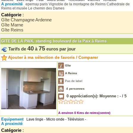
A proximité
epernay
paris
Vignoble de la montagne de Reims
Cathedrale de
Reims et musée
Le chemin des Dames
Catégorie
:
Gîte Champagne Ardenne
Gîte Marne
Gîte Reims
GITE DE LA PAIX, standing boulevard de la Paix à Reims
40
75
Tarifs de
à
euros par jour
Ajouter à ma sélection de favoris / Comparer
Gîte
A Reims
Pas de label
4
personnes
0
appréciation(s): Moyenne :
-
/
5
A environ 0 Kms de reims(centre)
Equipement
Lave linge - Micro onde - Télévision -
A proximité
Catégorie
: