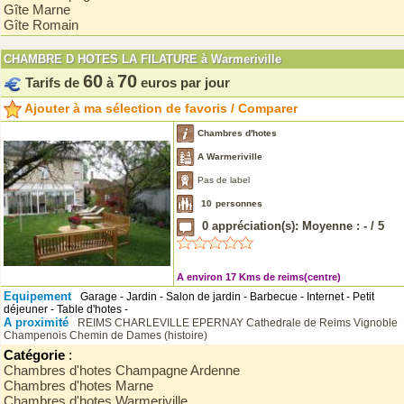
Gîte Marne
Gîte Romain
CHAMBRE D HOTES LA FILATURE à Warmeriville
60
70
Tarifs de
à
euros par jour
Ajouter à ma sélection de favoris / Comparer
Chambres d'hotes
A Warmeriville
Pas de label
10
personnes
0
appréciation(s): Moyenne :
-
/
5
A environ 17 Kms de reims(centre)
Equipement
Garage - Jardin - Salon de jardin - Barbecue - Internet - Petit
déjeuner - Table d'hotes -
A proximité
REIMS
CHARLEVILLE
EPERNAY
Cathedrale de Reims
Vignoble
Champenois
Chemin de Dames (histoire)
Catégorie
:
Chambres d'hotes Champagne Ardenne
Chambres d'hotes Marne
Chambres d'hotes Warmeriville