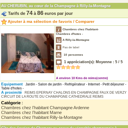
AU CHERUBIN, au cœur de la Champagne à Rilly-la-Montagne
74
86
Tarifs de
à
euros par jour
Ajouter à ma sélection de favoris / Comparer
Chambres chez l'habitant-
Chambres d'hotes -
A Rilly-la-Montagne
Pas de label
10
personnes
1
appréciation(s): Moyenne :
5
/
5
A environ 10 Kms de reims(centre)
Equipement
Jardin - Salon de jardin - Refrigérateur - Internet - Petit déjeuner -
Table d'hotes -
A proximité
REIMS
EPERNAY
CHALONS EN CHAMPAGNE
FAUX DE VERZY
CIRCUIT DE LA ROUTE DU CHAMAPGNE
CATHEDRALE REIMS
Catégorie
:
Chambres chez l'habitant Champagne Ardenne
Chambres chez l'habitant Marne
Chambres chez l'habitant Rilly-la-Montagne