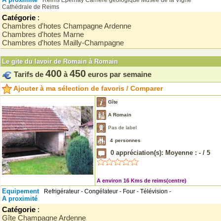
Reims
Epernay
Carrière géologique
Musée de la Vigne
Cathédrale de Reims
Catégorie
:
Chambres d'hotes Champagne Ardenne
Chambres d'hotes Marne
Chambres d'hotes Mailly-Champagne
Le gite du lavoir de Romain à Romain
400
450
Tarifs de
à
euros par semaine
Ajouter à ma sélection de favoris / Comparer
Gîte
A Romain
Pas de label
4
personnes
0
appréciation(s): Moyenne :
-
/
5
A environ 16 Kms de reims(centre)
Equipement
Refrigérateur - Congélateur - Four - Télévision -
A proximité
Catégorie
:
Gîte Champagne Ardenne