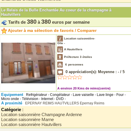
Le Relais de la Bulle Enchantée Au coeur de la champagne à
Hautvillers
380
380
Tarifs de
à
euros par semaine
Ajouter à ma sélection de favoris / Comparer
Location saisonnière-
Gîte -
A Hautvillers
Préfecture 3 étoiles
6
personnes
0
appréciation(s): Moyenne :
-
/
5
A environ 20 Kms de reims(centre)
Equipement
Refrigérateur - Congélateur - Lave vaiselle - Lave linge - Four -
Micro onde - Télévision - Internet - DVD -
A proximité
EPERNAY
REIMS
HAUTVILLERS
Epernay
Reims
Catégorie
:
Location saisonnière Champagne Ardenne
Location saisonnière Marne
Location saisonnière Hautvillers