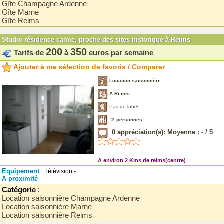
Gîte Champagne Ardenne
Gîte Marne
Gîte Reims
Studio résidence calme, proche des sites historique à Reims
200
350
Tarifs de
à
euros par semaine
Ajouter à ma sélection de favoris / Comparer
Location saisonnière
A Reims
Pas de label
2
personnes
0
appréciation(s): Moyenne :
-
/
5
A environ 2 Kms de reims(centre)
Equipement
Télévision -
A proximité
Catégorie
:
Location saisonnière Champagne Ardenne
Location saisonnière Marne
Location saisonnière Reims