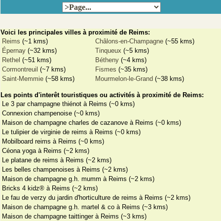
Voici les principales villes à proximité de Reims:
Reims
(~1 kms)
Châlons-en-Champagne
(~55 kms)
Épernay
(~32 kms)
Tinqueux
(~5 kms)
Rethel
(~51 kms)
Bétheny
(~4 kms)
Cormontreuil
(~7 kms)
Fismes
(~35 kms)
Saint-Memmie
(~58 kms)
Mourmelon-le-Grand
(~38 kms)
Les points d'interêt touristiques ou activités à proximité de Reims:
Le 3 par champagne thiénot à Reims (~0 kms)
Connexion champenoise (~0 kms)
Maison de champagne charles de cazanove à Reims (~0 kms)
Le tulipier de virginie de reims à Reims (~0 kms)
Mobilboard reims à Reims (~0 kms)
Céona yoga à Reims (~2 kms)
Le platane de reims à Reims (~2 kms)
Les belles champenoises à Reims (~2 kms)
Maison de champagne g.h. mumm à Reims (~2 kms)
Bricks 4 kidz® à Reims (~2 kms)
Le fau de verzy du jardin d'horticulture de reims à Reims (~2 kms)
Maison de champagne g.h. martel & co à Reims (~3 kms)
Maison de champagne taittinger à Reims (~3 kms)