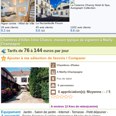
La Caserne Chanzy Hotel & Spa,
Autograph Collection
La Noctambulle Forum
Hyper centre - Hôtel de Ville
26 avis clients:
45 avis clients:
1202 avis clients:
8.3
8.6
8.6
/10
/10
/10
Chambres d'hôtes Irène Chance, maison typique de vigneron à Mailly-
Champagne
76
144
Tarifs de
à
euros par jour
Ajouter à ma sélection de favoris / Comparer
Chambres d'hotes
A Mailly-Champagne
Pas de label
9
personnes
0
appréciation(s): Moyenne :
-
/
5
A environ 12 Kms de reims(centre)
Equipement
Jardin - Salon de jardin - Internet - Terrasse - Petit déjeuner -
A proximité