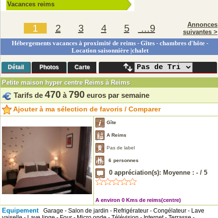
Vacances reims
Annonces
1
2
3
4
5
...9
suivantes >
Hébergements vacances à proximité de reims - Gîtes - chambres d'hôte -
Location saisonnière |chalet
Détail
Photos
Carte
Petite maison hyper centre Reims à Reims
470
790
Tarifs de
à
euros par semaine
Ajouter à ma sélection de favoris / Comparer
Gîte
A Reims
Pas de label
6
personnes
0
appréciation(s): Moyenne :
-
/
5
A environ 0 Kms de reims(centre)
Equipement
Garage - Salon de jardin - Refrigérateur - Congélateur - Lave
vaiselle - Lave linge - Four - Micro onde - Télévision - Internet - Terrasse -