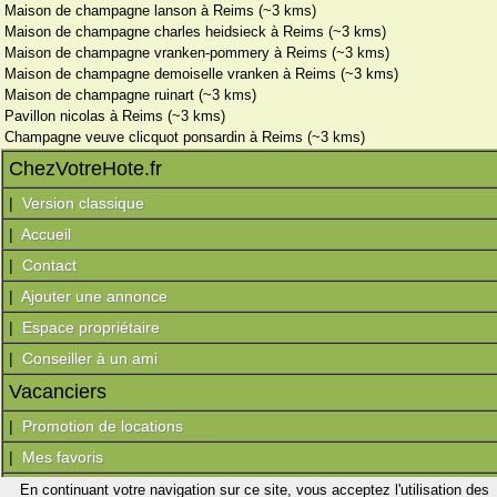
Maison de champagne lanson à Reims (~3 kms)
Maison de champagne charles heidsieck à Reims (~3 kms)
Maison de champagne vranken-pommery à Reims (~3 kms)
Maison de champagne demoiselle vranken à Reims (~3 kms)
Maison de champagne ruinart (~3 kms)
Pavillon nicolas à Reims (~3 kms)
Champagne veuve clicquot ponsardin à Reims (~3 kms)
ChezVotreHote.fr
|
Version classique
|
Accueil
|
Contact
|
Ajouter une annonce
|
Espace propriétaire
|
Conseiller à un ami
Vacanciers
|
Promotion de locations
|
Mes favoris
En continuant votre navigation sur ce site, vous acceptez l'utilisation des