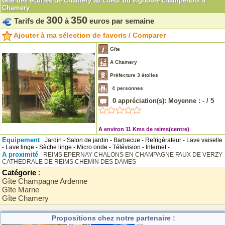
Gîte des écuries de Chamery au coeur du vignoble champenois à
Chamery
300
350
Tarifs de
à
euros par semaine
Ajouter à ma sélection de favoris / Comparer
Gîte
A Chamery
Préfecture 3 étoiles
4
personnes
0
appréciation(s): Moyenne :
-
/
5
A environ 11 Kms de reims(centre)
Equipement
Jardin - Salon de jardin - Barbecue - Refrigérateur - Lave vaiselle
- Lave linge - Sèche linge - Micro onde - Télévision - Internet -
A proximité
REIMS
EPERNAY
CHALONS EN CHAMPAGNE
FAUX DE VERZY
CATHEDRALE DE REIMS
CHEMIN DES DAMES
Catégorie
:
Gîte Champagne Ardenne
Gîte Marne
Gîte Chamery
Propositions chez notre partenaire :