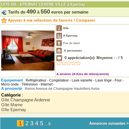
GITE BA - EPERNAY CENTRE VILLE à Epernay
490
550
Tarifs de
à
euros par semaine
Ajouter à ma sélection de favoris / Comparer
Gîte
A Epernay
Pas de label
6
personnes
0
appréciation(s): Moyenne :
-
/
5
A environ 24 Kms de reims(centre)
Equipement
Refrigérateur - Congélateur - Lave vaiselle - Lave linge - Four -
Micro onde - Télévision - Internet -
A proximité
Reims
Avenue de Champagne
Hautvillers
Avize
Catégorie
:
Gîte Champagne Ardenne
Gîte Marne
Gîte Epernay
1
2
3
4
5
Annonces suivantes >
...9