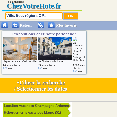
-81 annonces
Chez
VotreHote.fr
Retour
Mes favoris
Propositions chez notre partenaire :
La
Caserne
Chanzy
Hotel &
Spa,
Autograph
Collection
La Noctambulle Forum
Hyper centre - Hôtel de Ville
26 avis clients:
45 avis clients:
1202 avis
8.3
8.6
clients:
/10
/10
8.6
/10
+Filtrer la recherche
/ Sélectionner les dates
Location vacances Champagne Ardenne
Hébergements vacances Marne (51)