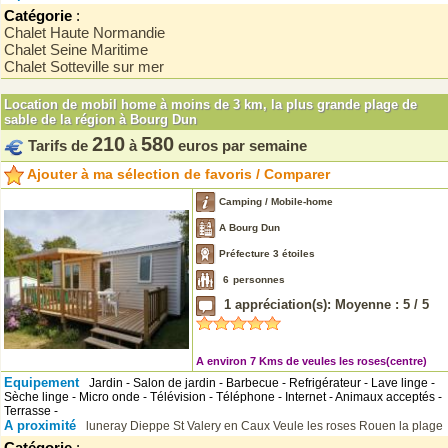
Catégorie
:
Chalet Haute Normandie
Chalet Seine Maritime
Chalet Sotteville sur mer
Location de mobil home à moins de 3 km, la plus grande plage de
sable de la région à Bourg Dun
210
580
Tarifs de
à
euros par semaine
Ajouter à ma sélection de favoris / Comparer
Camping / Mobile-home
A Bourg Dun
Préfecture 3 étoiles
6
personnes
1
appréciation(s): Moyenne :
5
/
5
A environ 7 Kms de veules les roses(centre)
Equipement
Jardin - Salon de jardin - Barbecue - Refrigérateur - Lave linge -
Sèche linge - Micro onde - Télévision - Téléphone - Internet - Animaux acceptés -
Terrasse -
A proximité
luneray
Dieppe
St Valery en Caux
Veule les roses
Rouen
la plage
Catégorie
: