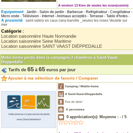
A environ 13 Kms de veules les roses(centre)
Equipement
Jardin - Salon de jardin - Barbecue - Refrigérateur - Congélateur -
Micro onde - Télévision - Internet - Animaux acceptés - Terrasse - Table d'hotes -
A proximité
saint valéry en caux
cany-barville
_veules les roses
Veulete sur
mer
Catégorie
:
Location saisonnière Haute Normandie
Location saisonnière Seine Maritime
Location saisonnière SAINT VAAST DIÉPPEDALLE
Mobil-home perdu dans la campagne,3 chambres à Saint-Vaast-
Dieppedalle
65
65
Tarifs de
à
euros par jour
Ajouter à ma sélection de favoris / Comparer
Camping / Mobile-home
A Saint-Vaast-Dieppedalle
Pas de label
6
personnes
0
appréciation(s): Moyenne :
-
/
5