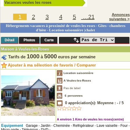
Vacances veules les roses
Annonces
1
2
3
4
5
...21
suivantes >
Hébergements vacances à proximité de veules les roses - Gîtes - chambres
d'hôte - Location saisonnière |chalet
Détail
Photos
Carte
Maison à Veules-les-Roses
1000
5000
Tarifs de
à
euros par semaine
Ajouter à ma sélection de favoris / Comparer
Location saisonnière
A Veules-les-Roses
Pas de label
6
personnes
0
appréciation(s): Moyenne :
-
/
5
A environ 1 Kms de veules les roses(centre)
Equipement
Garage - Jardin - Cheminée - Refrigérateur - Lave vaiselle - Four -
Micro onde - Télévision - DVD -