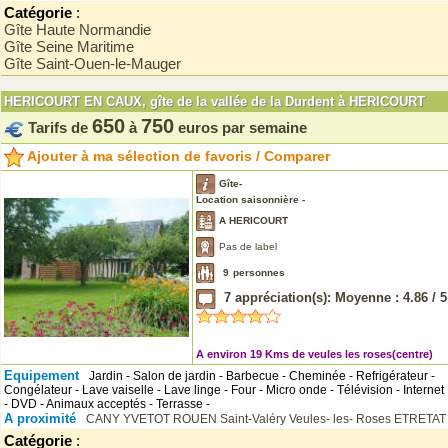
Catégorie
:
Gîte Haute Normandie
Gîte Seine Maritime
Gîte Saint-Ouen-le-Mauger
HERICOURT EN CAUX, gîte de la vallée de la Durdent à HERICOURT
650
750
Tarifs de
à
euros par semaine
Ajouter à ma sélection de favoris / Comparer
Gîte-
Location saisonnière -
A HERICOURT
Pas de label
9
personnes
7
appréciation(s): Moyenne :
4.86
/
5
A environ 19 Kms de veules les roses(centre)
Equipement
Jardin - Salon de jardin - Barbecue - Cheminée - Refrigérateur -
Congélateur - Lave vaiselle - Lave linge - Four - Micro onde - Télévision - Internet
- DVD - Animaux acceptés - Terrasse -
A proximité
CANY
YVETOT
ROUEN
Saint-Valéry
Veules- les- Roses
ETRETAT
Catégorie
: