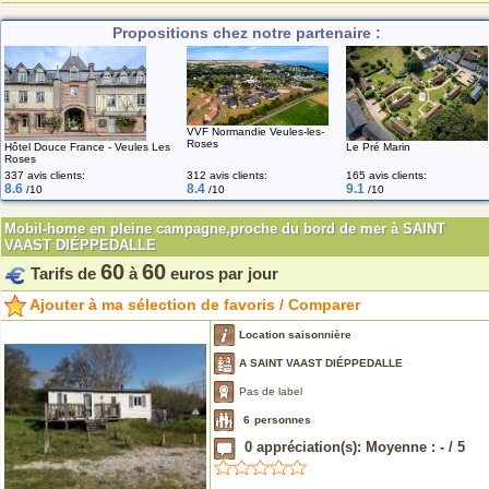
Propositions chez notre partenaire :
VVF Normandie Veules-les-
Roses
Hôtel Douce France - Veules Les
Le Pré Marin
Roses
337 avis clients:
312 avis clients:
165 avis clients:
8.6
8.4
9.1
/10
/10
/10
Mobil-home en pleine campagne,proche du bord de mer à SAINT
VAAST DIÉPPEDALLE
60
60
Tarifs de
à
euros par jour
Ajouter à ma sélection de favoris / Comparer
Location saisonnière
A SAINT VAAST DIÉPPEDALLE
Pas de label
6
personnes
0
appréciation(s): Moyenne :
-
/
5