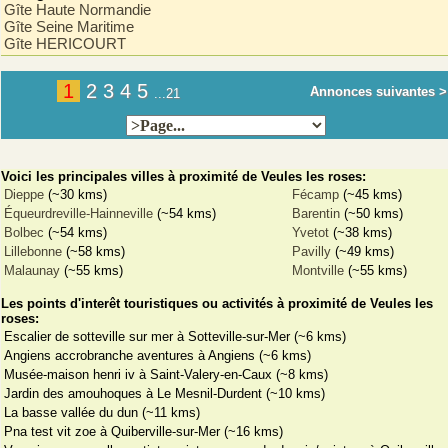
Gîte Haute Normandie
Gîte Seine Maritime
Gîte HERICOURT
1
2
3
4
5
Annonces suivantes >
...21
Voici les principales villes à proximité de Veules les roses:
Dieppe
(~30 kms)
Fécamp
(~45 kms)
Équeurdreville-Hainneville
(~54 kms)
Barentin
(~50 kms)
Bolbec
(~54 kms)
Yvetot
(~38 kms)
Lillebonne
(~58 kms)
Pavilly
(~49 kms)
Malaunay
(~55 kms)
Montville
(~55 kms)
Les points d'interêt touristiques ou activités à proximité de Veules les
roses:
Escalier de sotteville sur mer à Sotteville-sur-Mer (~6 kms)
Angiens accrobranche aventures à Angiens (~6 kms)
Musée-maison henri iv à Saint-Valery-en-Caux (~8 kms)
Jardin des amouhoques à Le Mesnil-Durdent (~10 kms)
La basse vallée du dun (~11 kms)
Pna test vit zoe à Quiberville-sur-Mer (~16 kms)