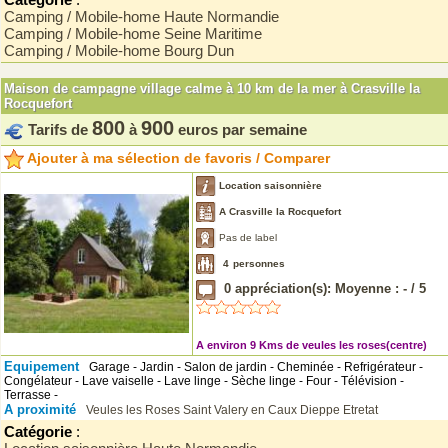
Camping / Mobile-home Haute Normandie
Camping / Mobile-home Seine Maritime
Camping / Mobile-home Bourg Dun
Maison de campagne village calme à 10 km de la mer à Crasville la
Rocquefort
800
900
Tarifs de
à
euros par semaine
Ajouter à ma sélection de favoris / Comparer
Location saisonnière
A Crasville la Rocquefort
Pas de label
4
personnes
0
appréciation(s): Moyenne :
-
/
5
A environ 9 Kms de veules les roses(centre)
Equipement
Garage - Jardin - Salon de jardin - Cheminée - Refrigérateur -
Congélateur - Lave vaiselle - Lave linge - Sèche linge - Four - Télévision -
Terrasse -
A proximité
Veules les Roses
Saint Valery en Caux
Dieppe
Etretat
Catégorie
: