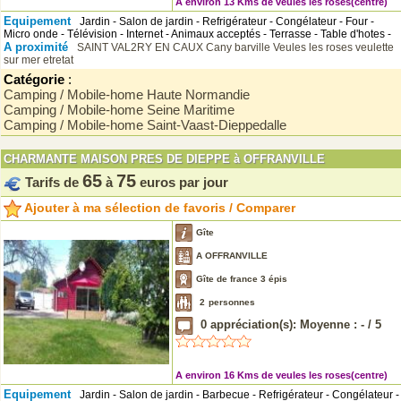
A environ 13 Kms de veules les roses(centre)
Equipement
Jardin - Salon de jardin - Refrigérateur - Congélateur - Four -
Micro onde - Télévision - Internet - Animaux acceptés - Terrasse - Table d'hotes -
A proximité
SAINT VAL2RY EN CAUX
Cany barville
Veules les roses
veulette
sur mer
etretat
Catégorie
:
Camping / Mobile-home Haute Normandie
Camping / Mobile-home Seine Maritime
Camping / Mobile-home Saint-Vaast-Dieppedalle
CHARMANTE MAISON PRES DE DIEPPE à OFFRANVILLE
65
75
Tarifs de
à
euros par jour
Ajouter à ma sélection de favoris / Comparer
Gîte
A OFFRANVILLE
Gîte de france 3 épis
2
personnes
0
appréciation(s): Moyenne :
-
/
5
A environ 16 Kms de veules les roses(centre)
Equipement
Jardin - Salon de jardin - Barbecue - Refrigérateur - Congélateur -