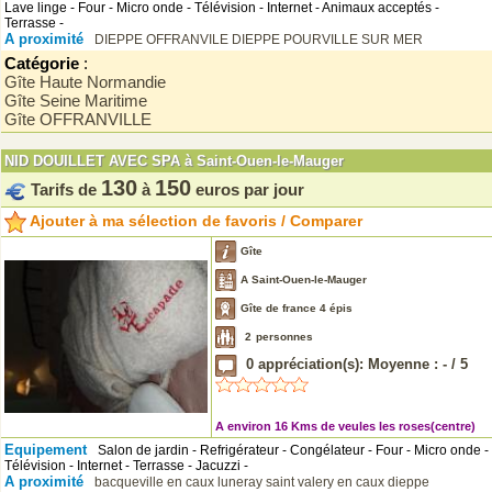
Lave linge - Four - Micro onde - Télévision - Internet - Animaux acceptés -
Terrasse -
A proximité
DIEPPE
OFFRANVILE
DIEPPE
POURVILLE SUR MER
Catégorie
:
Gîte Haute Normandie
Gîte Seine Maritime
Gîte OFFRANVILLE
NID DOUILLET AVEC SPA à Saint-Ouen-le-Mauger
130
150
Tarifs de
à
euros par jour
Ajouter à ma sélection de favoris / Comparer
Gîte
A Saint-Ouen-le-Mauger
Gîte de france 4 épis
2
personnes
0
appréciation(s): Moyenne :
-
/
5
A environ 16 Kms de veules les roses(centre)
Equipement
Salon de jardin - Refrigérateur - Congélateur - Four - Micro onde -
Télévision - Internet - Terrasse - Jacuzzi -
A proximité
bacqueville en caux
luneray
saint valery en caux
dieppe