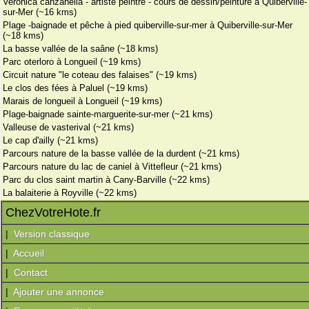
Veronica canzanella - artiste peintre - cours de dessin/peinture à Quiberville-
sur-Mer (~16 kms)
Plage -baignade et pêche à pied quiberville-sur-mer à Quiberville-sur-Mer
(~18 kms)
La basse vallée de la saâne (~18 kms)
Parc oterloro à Longueil (~19 kms)
Circuit nature "le coteau des falaises" (~19 kms)
Le clos des fées à Paluel (~19 kms)
Marais de longueil à Longueil (~19 kms)
Plage-baignade sainte-marguerite-sur-mer (~21 kms)
Valleuse de vasterival (~21 kms)
Le cap d'ailly (~21 kms)
Parcours nature de la basse vallée de la durdent (~21 kms)
Parcours nature du lac de caniel à Vittefleur (~21 kms)
Parc du clos saint martin à Cany-Barville (~22 kms)
La balaiterie à Royville (~22 kms)
ChezVotreHote.fr
|
Version classique
|
Accueil
|
Contact
|
Ajouter une annonce