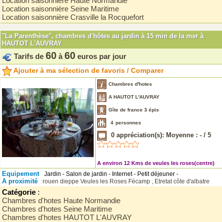
Location saisonnière Haute Normandie
Location saisonnière Seine Maritime
Location saisonnière Crasville la Rocquefort
"La Parenthèse", chambres d'hôtes au jardin à 15 min de la mer à
HAUTOT L'AUVRAY
60
60
Tarifs de
à
euros par jour
Ajouter à ma sélection de favoris / Comparer
Chambres d'hotes
A HAUTOT L'AUVRAY
Gîte de france 3 épis
4
personnes
0
appréciation(s): Moyenne :
-
/
5
A environ 12 Kms de veules les roses(centre)
Equipement
Jardin - Salon de jardin - Internet - Petit déjeuner -
A proximité
rouen
dieppe
Veules les Roses
Fécamp , Etretat
côte d'albatre
Catégorie
:
Chambres d'hotes Haute Normandie
Chambres d'hotes Seine Maritime
Chambres d'hotes HAUTOT L'AUVRAY