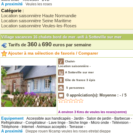
A proximité
Veules les roses
Catégorie
:
Location saisonnière Haute Normandie
Location saisonnière Seine Maritime
Location saisonnière Veules-les-Roses
Village vacances 16 chalets bord de mer -wifi à Sotteville sur mer
360
690
Tarifs de
à
euros par semaine
Ajouter à ma sélection de favoris / Comparer
Chalet-
Location saisonnière -
A Sotteville sur mer
Gîte de france 3 épis
5
personnes
0
appréciation(s): Moyenne :
-
/
5
A environ 3 Kms de veules les roses(centre)
Equipement
Accessible aux handicapés - Jardin - Salon de jardin - Barbecue -
Refrigérateur - Congélateur - Lave linge - Sèche linge - Micro onde - Télévision -
Téléphone - Internet - Animaux acceptés - Terrasse -
A proximité
Dieppe
rouen
fécamp
veules les roses
etretat
dieppe