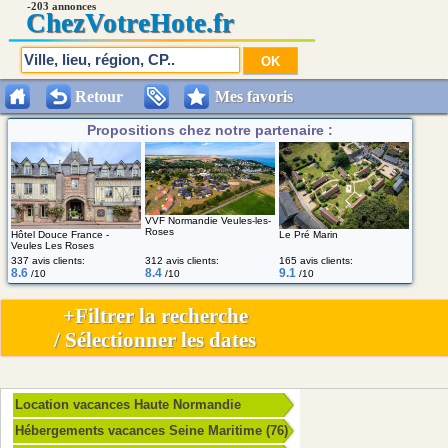
-203 annonces
Chez
VotreHote.fr
Retour
Mes favoris
Propositions chez notre partenaire :
VVF Normandie Veules-les-
Roses
Hôtel Douce France -
Le Pré Marin
Veules Les Roses
337 avis clients:
312 avis clients:
165 avis clients:
8.6
8.4
9.1
/10
/10
/10
+Filtrer la recherche
/ Sélectionner les dates
Location vacances Haute Normandie
Hébergements vacances Seine Maritime (76)