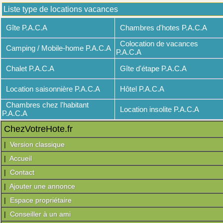
Liste type de locations vacances
Gîte P.A.C.A
Chambres d'hotes P.A.C.A
Colocation de vacances
Camping / Mobile-home P.A.C.A
P.A.C.A
Chalet P.A.C.A
Gîte d'étape P.A.C.A
Location saisonnière P.A.C.A
Hôtel P.A.C.A
Chambres chez l'habitant
Location insolite P.A.C.A
P.A.C.A
ChezVotreHote.fr
|
Version classique
|
Accueil
|
Contact
|
Ajouter une annonce
|
Espace propriétaire
|
Conseiller à un ami