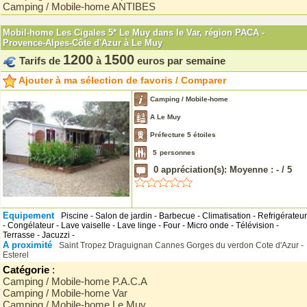
Camping / Mobile-home ANTIBES
Mobil-home Les Cigales 5* Le Muy dans le Var, région PACA -
Provence-Alpes-Côte d'Azur à Le Muy
1200
1500
Tarifs de
à
euros par semaine
Ajouter à ma sélection de favoris / Comparer
Camping / Mobile-home
A Le Muy
Préfecture 5 étoiles
5
personnes
0
appréciation(s): Moyenne :
-
/
5
Equipement
Piscine - Salon de jardin - Barbecue - Climatisation - Refrigérateur
- Congélateur - Lave vaiselle - Lave linge - Four - Micro onde - Télévision -
Terrasse - Jacuzzi -
A proximité
Saint Tropez
Draguignan
Cannes
Gorges du verdon
Cote d'Azur -
Esterel
Catégorie
:
Camping / Mobile-home P.A.C.A
Camping / Mobile-home Var
Camping / Mobile-home Le Muy