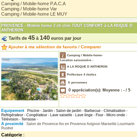
Camping / Mobile-home P.A.C.A
Camping / Mobile-home Var
Camping / Mobile-home LE MUY
PROVENCE - Mobile home 3 ch clim TOUT CONFORT à LA ROQUE D
ANTHERON
45
140
Tarifs de
à
euros par jour
Ajouter à ma sélection de favoris / Comparer
Camping / Mobile-home-
Location saisonnière -
A LA ROQUE D ANTHERON
Préfecture 4 étoiles
6
personnes
0
appréciation(s): Moyenne :
-
/
5
Equipement
Piscine - Jardin - Salon de jardin - Barbecue - Climatisation -
Refrigérateur - Congélateur - Lave vaiselle - Lave linge - Four - Micro onde -
Télévision - Terrasse -
A proximité
Salon de Provence
Aix en Provence
Avignon
Marseille
Lourmarin
Rustrel
Catégorie
: