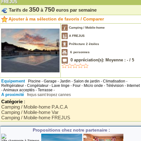
FREJUS
350
750
Tarifs de
à
euros par semaine
Ajouter à ma sélection de favoris / Comparer
Camping / Mobile-home
A FREJUS
Préfecture 2 étoiles
6
personnes
0
appréciation(s): Moyenne :
-
/
5
Equipement
Piscine - Garage - Jardin - Salon de jardin - Climatisation -
Refrigérateur - Congélateur - Lave linge - Four - Micro onde - Télévision - Internet
- Animaux acceptés - Terrasse -
A proximité
frejus
saint tropez
cannes
Catégorie
:
Camping / Mobile-home P.A.C.A
Camping / Mobile-home Var
Camping / Mobile-home FREJUS
Propositions chez notre partenaire :
Villa charmante à Sisteron