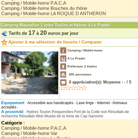
Camping / Mobile-home P.A.C.A
Camping / Mobile-home Bouches du rhône
Camping / Mobile-home LA ROQUE D ANTHERON
Camping Mauvallon 1 entre Toulon et Hyères à Le Pradet
17
20
Tarifs de
à
euros par jour
Ajouter à ma sélection de favoris / Comparer
Camping / Mobile-home
A Le Pradet
Préfecture 2 étoiles
300
personnes
0
appréciation(s): Moyenne :
-
/
5
Equipement
Accessible aux handicapés - Lave linge - Internet - Animaux
acceptés -
A proximité
Hyères
Toulon
Porquerolles
Fort de la Colle noir
Résultats de
recherche Résultats Web Musée de la mine de Cap Garonne
Catégorie
:
Camping / Mobile-home P.A.C.A
Camping / Mobile-home Var