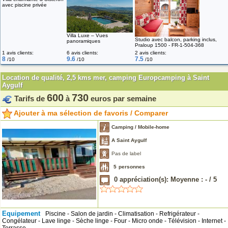
avec piscine privée
Villa Luxe – Vues
Studio avec balcon, parking inclus,
panoramiques
Praloup 1500 - FR-1-504-368
1 avis clients:
6 avis clients:
2 avis clients:
8
9.6
7.5
/10
/10
/10
Location de qualité, 2,5 kms mer, camping Europcamping à Saint
Aygulf
600
730
Tarifs de
à
euros par semaine
Ajouter à ma sélection de favoris / Comparer
Camping / Mobile-home
A Saint Aygulf
Pas de label
5
personnes
0
appréciation(s): Moyenne :
-
/
5
Equipement
Piscine - Salon de jardin - Climatisation - Refrigérateur -
Congélateur - Lave linge - Sèche linge - Four - Micro onde - Télévision - Internet -