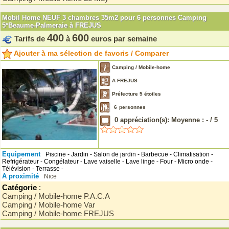
Mobil Home NEUF 3 chambres 35m2 pour 6 personnes Camping
5*Beaume-Palmeraie à FREJUS
400
600
Tarifs de
à
euros par semaine
Ajouter à ma sélection de favoris / Comparer
Camping / Mobile-home
A FREJUS
Préfecture 5 étoiles
6
personnes
0
appréciation(s): Moyenne :
-
/
5
Equipement
Piscine - Jardin - Salon de jardin - Barbecue - Climatisation -
Refrigérateur - Congélateur - Lave vaiselle - Lave linge - Four - Micro onde -
Télévision - Terrasse -
A proximité
Nice
Catégorie
:
Camping / Mobile-home P.A.C.A
Camping / Mobile-home Var
Camping / Mobile-home FREJUS