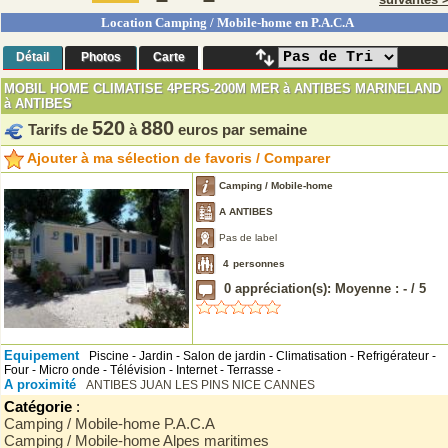
Location Camping / Mobile-home en P.A.C.A
Détail
Photos
Carte
MOBIL HOME CLIMATISE 4PERS-200M MER à ANTIBES MARINELAND
à ANTIBES
520
880
Tarifs de
à
euros par semaine
Ajouter à ma sélection de favoris / Comparer
Camping / Mobile-home
A ANTIBES
Pas de label
4
personnes
0
appréciation(s): Moyenne :
-
/
5
Equipement
Piscine - Jardin - Salon de jardin - Climatisation - Refrigérateur -
Four - Micro onde - Télévision - Internet - Terrasse -
A proximité
ANTIBES
JUAN LES PINS
NICE
CANNES
Catégorie
:
Camping / Mobile-home P.A.C.A
Camping / Mobile-home Alpes maritimes