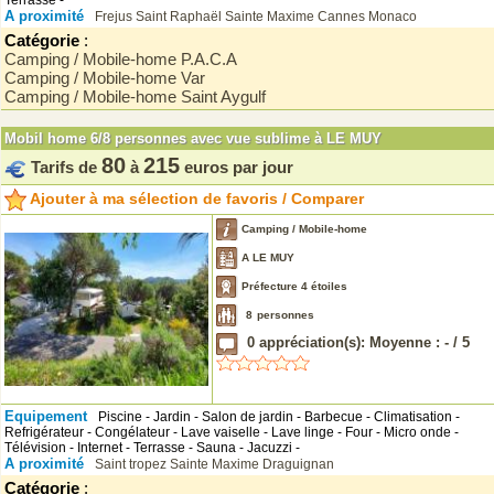
Terrasse -
A proximité
Frejus
Saint Raphaël
Sainte Maxime
Cannes
Monaco
Catégorie
:
Camping / Mobile-home P.A.C.A
Camping / Mobile-home Var
Camping / Mobile-home Saint Aygulf
Mobil home 6/8 personnes avec vue sublime à LE MUY
80
215
Tarifs de
à
euros par jour
Ajouter à ma sélection de favoris / Comparer
Camping / Mobile-home
A LE MUY
Préfecture 4 étoiles
8
personnes
0
appréciation(s): Moyenne :
-
/
5
Equipement
Piscine - Jardin - Salon de jardin - Barbecue - Climatisation -
Refrigérateur - Congélateur - Lave vaiselle - Lave linge - Four - Micro onde -
Télévision - Internet - Terrasse - Sauna - Jacuzzi -
A proximité
Saint tropez
Sainte Maxime
Draguignan
Catégorie
: