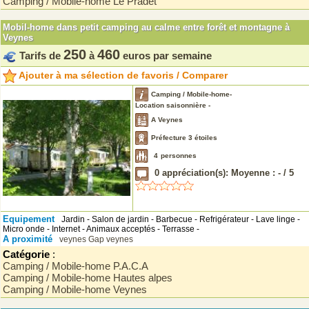
Camping / Mobile-home Le Pradet
Mobil-home dans petit camping au calme entre forêt et montagne à
Veynes
250
460
Tarifs de
à
euros par semaine
Ajouter à ma sélection de favoris / Comparer
Camping / Mobile-home-
Location saisonnière -
A Veynes
Préfecture 3 étoiles
4
personnes
0
appréciation(s): Moyenne :
-
/
5
Equipement
Jardin - Salon de jardin - Barbecue - Refrigérateur - Lave linge -
Micro onde - Internet - Animaux acceptés - Terrasse -
A proximité
veynes
Gap
veynes
Catégorie
:
Camping / Mobile-home P.A.C.A
Camping / Mobile-home Hautes alpes
Camping / Mobile-home Veynes