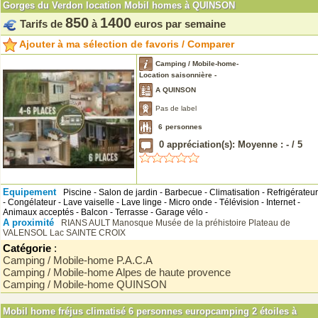
Gorges du Verdon location Mobil homes à QUINSON
850
1400
Tarifs de
à
euros par semaine
Ajouter à ma sélection de favoris / Comparer
Camping / Mobile-home-
Location saisonnière -
A QUINSON
Pas de label
6
personnes
0
appréciation(s): Moyenne :
-
/
5
Equipement
Piscine - Salon de jardin - Barbecue - Climatisation - Refrigérateur
- Congélateur - Lave vaiselle - Lave linge - Micro onde - Télévision - Internet -
Animaux acceptés - Balcon - Terrasse - Garage vélo -
A proximité
RIANS
AULT
Manosque
Musée de la préhistoire
Plateau de
VALENSOL
Lac SAINTE CROIX
Catégorie
:
Camping / Mobile-home P.A.C.A
Camping / Mobile-home Alpes de haute provence
Camping / Mobile-home QUINSON
Mobil home fréjus climatisé 6 personnes europcamping 2 étoiles à