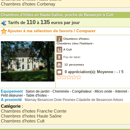
Chambres d'hotes Corbenay
Chambres d'hôtes en Haute-Saône, proche de Besançon à Cult
110
135
Tarifs de
à
euros par jour
Ajouter à ma sélection de favoris / Comparer
Chambres d'hotes-
Chambres chez l'habitant -
A Cult
Pas de label
12
personnes
0
appréciation(s): Moyenne :
-
/
5
Equipement
Salon de jardin - Cheminée - Congélateur - Micro onde - Internet -
Petit déjeuner - Table d'hotes -
A proximité
Marnay
Besancon
Dole
Pesmes
Citadelle de Besancon
Arbois
Catégorie
:
Chambres d'hotes Franche Comte
Chambres d'hotes Haute Saône
Chambres d'hotes Cult