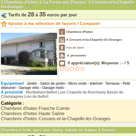
3 Chambres d'hôtes à 'La Ferme aux Chevaux' à Crevans-et-la-Chapelle-
lès-Granges
28
35
Tarifs de
à
euros par jour
Ajouter à ma sélection de favoris / Comparer
Chambres d'hotes
A Crevans-et-la-Chapelle-lès-Granges
Pas de label
6
personnes
0
appréciation(s): Moyenne :
-
/
5
Equipement
Jardin - Salon de jardin - Micro onde - Internet - Terrasse - Petit
déjeuner - Garage vélo - Garage moto -
A proximité
Montbéliard
Belfort
Lure
Chapelle de Ronchamp
Bassin de
Champagney
Lion de Belfort
Catégorie
:
Chambres d'hotes Franche Comte
Chambres d'hotes Haute Saône
Chambres d'hotes Crevans-et-la-Chapelle-lès-Granges
Chambre d hote, parc avec étang, balade en bateau à Seveux