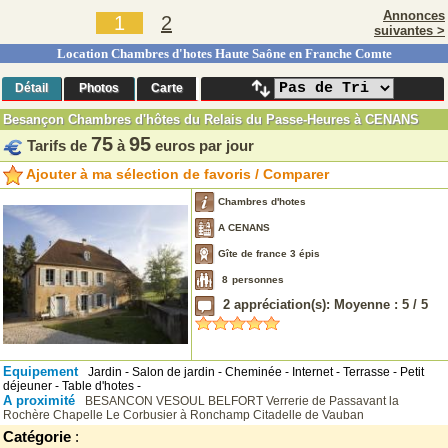
Annonces
1
2
suivantes >
Location Chambres d'hotes Haute Saône en Franche Comte
Détail
Photos
Carte
Besançon Chambres d'hôtes du Relais du Passe-Heures à CENANS
75
95
Tarifs de
à
euros par jour
Ajouter à ma sélection de favoris / Comparer
Chambres d'hotes
A CENANS
Gîte de france 3 épis
8
personnes
2
appréciation(s): Moyenne :
5
/
5
Equipement
Jardin - Salon de jardin - Cheminée - Internet - Terrasse - Petit
déjeuner - Table d'hotes -
A proximité
BESANCON
VESOUL
BELFORT
Verrerie de Passavant la
Rochère
Chapelle Le Corbusier à Ronchamp
Citadelle de Vauban
Catégorie
: