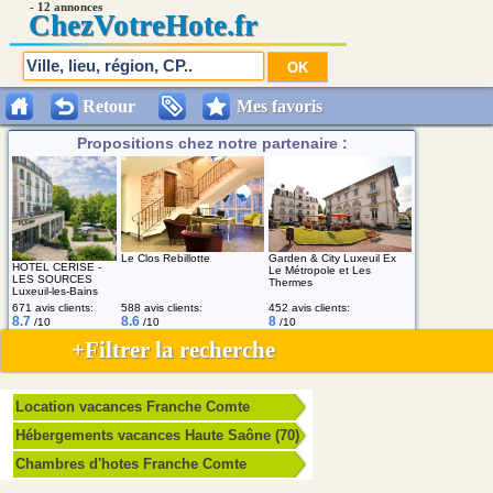
- 12 annonces
Chez
VotreHote.fr
Retour
Mes favoris
Propositions chez notre partenaire :
Le Clos Rebillotte
Garden & City Luxeuil Ex
HOTEL CERISE -
Le Métropole et Les
LES SOURCES
Thermes
Luxeuil-les-Bains
671 avis clients:
588 avis clients:
452 avis clients:
8.7
8.6
8
/10
/10
/10
+Filtrer la recherche
Location vacances Franche Comte
Hébergements vacances Haute Saône (70)
Chambres d'hotes Franche Comte