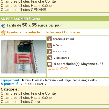
Chambres d'hotes Franche Comte
Chambres d'hotes Haute Saône
Chambres d'hotes CENANS
AU PRE SAONIER à Corre
50
55
Tarifs de
à
euros par jour
Ajouter à ma sélection de favoris / Comparer
Chambres d'hotes
A Corre
Pas de label
2
personnes
0
appréciation(s): Moyenne :
-
/
5
Equipement
Jardin - Internet - Terrasse - Petit déjeuner - Garage vélo -
A proximité
VESOUL
EPINAL
VITTEL
Catégorie
:
Chambres d'hotes Franche Comte
Chambres d'hotes Haute Saône
Chambres d'hotes Corre