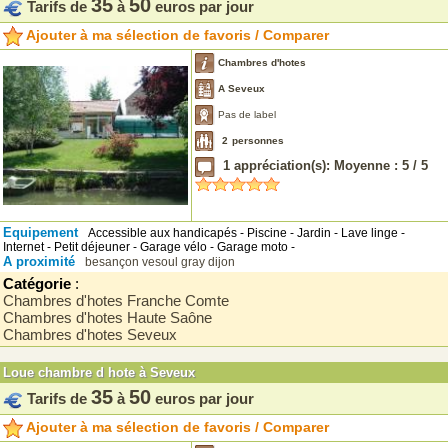
35
50
Tarifs de
à
euros par jour
Ajouter à ma sélection de favoris / Comparer
Chambres d'hotes
A Seveux
Pas de label
2
personnes
1
appréciation(s): Moyenne :
5
/
5
Equipement
Accessible aux handicapés - Piscine - Jardin - Lave linge -
Internet - Petit déjeuner - Garage vélo - Garage moto -
A proximité
besançon
vesoul
gray
dijon
Catégorie
:
Chambres d'hotes Franche Comte
Chambres d'hotes Haute Saône
Chambres d'hotes Seveux
Loue chambre d hote à Seveux
35
50
Tarifs de
à
euros par jour
Ajouter à ma sélection de favoris / Comparer