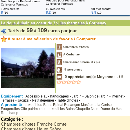
Meublés pour Professionnels
Meublés pour Professionnels
Curistes et Touristes
Curistes et Touristes
9 avis clients:
10 avis clients:
98 avis clients:
8
8.2
8.9
/10
/10
/10
La Noue Aubain au coeur de 3 villes thermales à Corbenay
59
109
Tarifs de
à
euros par jour
Ajouter à ma sélection de favoris / Comparer
Chambres d'hotes
A Corbenay
Charmance Charm. 3 épis
5
personnes
0
appréciation(s): Moyenne :
-
/
5
Equipement
Accessible aux handicapés - Jardin - Salon de jardin - Internet -
Terrasse - Jacuzzi - Petit déjeuner - Table d'hotes -
A proximité
Luxeuil-les-Bains
Epinal
Besançon
Musée de la Cerise -
Fougerolles
Cité patrimoine - Luxeuil les Bains
Chapelle Notre Dame du Haut -
Ronchamp
Catégorie
:
Chambres d'hotes Franche Comte
Chambres d'hotes Haute Saône