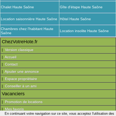
Chalet Haute Saône
Gîte d'étape Haute Saône
Location saisonnière Haute Saône
Hôtel Haute Saône
Chambres chez l'habitant Haute
Location insolite Haute Saône
Saône
ChezVotreHote.fr
|
Version classique
|
Accueil
|
Contact
|
Ajouter une annonce
|
Espace propriétaire
|
Conseiller à un ami
Vacanciers
|
Promotion de locations
|
Mes favoris
En continuant votre navigation sur ce site, vous acceptez l'utilisation des