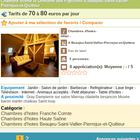
Chambre Silene le Domaine des Papillons à Beaujeu-Saint-Vallier-
Pierrejux-et-Quitteur
70
80
Tarifs de
à
euros par jour
Ajouter à ma sélection de favoris / Comparer
Chambres d'hotes-
Hôtel -
A Beaujeu-Saint-Vallier-Pierrejux-et-Quitteur
Pas de label
3
personnes
0
appréciation(s): Moyenne :
-
/
5
Equipement
Jardin - Salon de jardin - Barbecue - Refrigérateur - Lave linge -
Télévision - Internet - Animaux acceptés - Petit déjeuner - Table d'hotes -
A proximité
Gray
Dampierre sur salon
Marnay
citadelle besancon
Musée
baron martin
chateau Saint loup
Catégorie
:
Chambres d'hotes Franche Comte
Chambres d'hotes Haute Saône
Chambres d'hotes Beaujeu-Saint-Vallier-Pierrejux-et-Quitteur
1
2
Annonces suivantes >