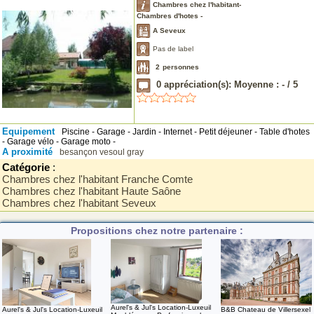
Chambres chez l'habitant-
Chambres d'hotes -
A Seveux
Pas de label
2
personnes
0
appréciation(s): Moyenne :
-
/
5
Equipement
Piscine - Garage - Jardin - Internet - Petit déjeuner - Table d'hotes
- Garage vélo - Garage moto -
A proximité
besançon
vesoul
gray
Catégorie
:
Chambres chez l'habitant Franche Comte
Chambres chez l'habitant Haute Saône
Chambres chez l'habitant Seveux
Propositions chez notre partenaire :
Aurel's & Jul's Location-Luxeuil
B&B Chateau de Villersexel
Aurel's & Jul's Location-Luxeuil