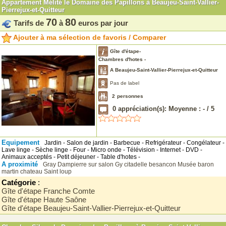
Appartement Mélité le Domaine des Papillons à Beaujeu-Saint-Vallier-
Pierrejux-et-Quitteur
70
80
Tarifs de
à
euros par jour
Ajouter à ma sélection de favoris / Comparer
Gîte d'étape-
Chambres d'hotes -
A Beaujeu-Saint-Vallier-Pierrejux-et-Quitteur
Pas de label
2
personnes
0
appréciation(s): Moyenne :
-
/
5
Equipement
Jardin - Salon de jardin - Barbecue - Refrigérateur - Congélateur -
Lave linge - Sèche linge - Four - Micro onde - Télévision - Internet - DVD -
Animaux acceptés - Petit déjeuner - Table d'hotes -
A proximité
Gray
Dampierre sur salon
Gy
citadelle besancon
Musée baron
martin
chateau Saint loup
Catégorie
:
Gîte d'étape Franche Comte
Gîte d'étape Haute Saône
Gîte d'étape Beaujeu-Saint-Vallier-Pierrejux-et-Quitteur