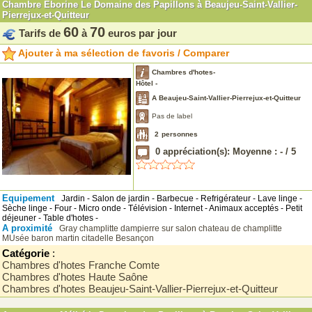
Chambre Eborine Le Domaine des Papillons à Beaujeu-Saint-Vallier-
Pierrejux-et-Quitteur
60
70
Tarifs de
à
euros par jour
Ajouter à ma sélection de favoris / Comparer
Chambres d'hotes-
Hôtel -
A Beaujeu-Saint-Vallier-Pierrejux-et-Quitteur
Pas de label
2
personnes
0
appréciation(s): Moyenne :
-
/
5
Equipement
Jardin - Salon de jardin - Barbecue - Refrigérateur - Lave linge -
Sèche linge - Four - Micro onde - Télévision - Internet - Animaux acceptés - Petit
déjeuner - Table d'hotes -
A proximité
Gray
champlitte
dampierre sur salon
chateau de champlitte
MUsée baron martin
citadelle Besançon
Catégorie
:
Chambres d'hotes Franche Comte
Chambres d'hotes Haute Saône
Chambres d'hotes Beaujeu-Saint-Vallier-Pierrejux-et-Quitteur