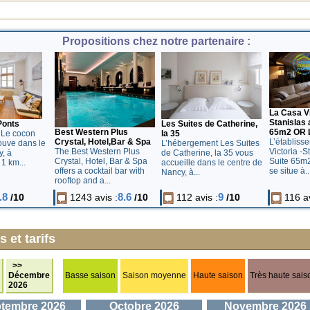
Propositions chez notre partenaire :
La Casa Vi
Stanislas 
Les Suites de Catherine,
Ponts
Best Western Plus
65m2 OR 
la 35
 Le cocon
Crystal, Hotel,Bar & Spa
L’établiss
L’hébergement Les Suites
ouve dans le
The Best Western Plus
Victoria -S
de Catherine, la 35 vous
, à
Crystal, Hotel, Bar & Spa
Suite 65m
accueille dans le centre de
1 km...
offers a cocktail bar with
se situe à..
Nancy, à...
rooftop and a...
.8
8.6
9
/10
1243 avis :
/10
112 avis :
/10
116 av
 et tarifs