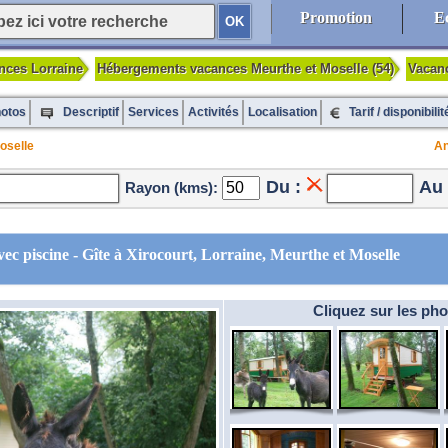
Promotion
E
ances Lorraine
Hébergements vacances Meurthe et Moselle (54)
Vacan
otos
Services
Activités
Localisation
Tarif / disponibilit
Descriptif
oselle
An
Du :
Au 
Rayon (kms):
ec piscine - Gîte à Xirocourt, Lorraine, Meurthe et Moselle
Cliquez sur les pho