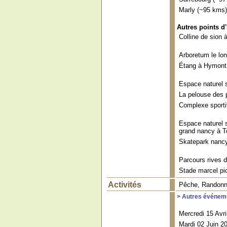
Marly (~95 kms)
Autres points d'
Colline de sion
Arboretum le lo
Étang à Hymont
Espace naturel 
La pelouse des 
Complexe sportif
Espace naturel s
grand nancy à T
Skatepark nanc
Parcours rives 
Stade marcel pi
Activités
Pêche, Randonnée
> Autres événeme
Mercredi 15 Avr
Mardi 02 Juin 2