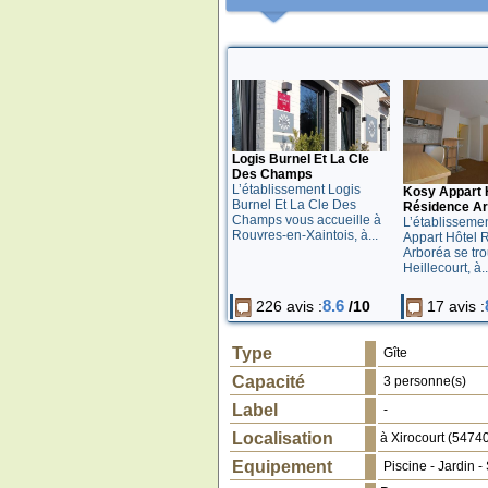
Logis Burnel Et La Cle
Des Champs
L’établissement Logis
Kosy Appart 
Burnel Et La Cle Des
Résidence Ar
Champs vous accueille à
L’établisseme
Rouvres-en-Xaintois, à...
Appart Hôtel 
Arboréa se tr
Heillecourt, à..
8.6
226 avis :
/10
17 avis :
Type
Gîte
Capacité
3 personne(s)
Label
-
Localisation
à
Xirocourt
(
5474
Equipement
Piscine
-
Jardin
-