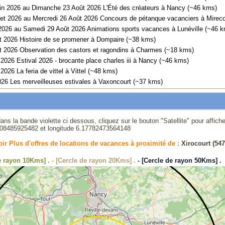
n 2026 au Dimanche 23 Août 2026 L'Été des créateurs à Nancy (~46 kms)
llet 2026 au Mercredi 26 Août 2026 Concours de pétanque vacanciers à Mirec
t 2026 au Samedi 29 Août 2026 Animations sports vacances à Lunéville (~46 
t 2026 Histoire de se promener à Dompaire (~38 kms)
t 2026 Observation des castors et ragondins à Charmes (~18 kms)
026 Estival 2026 - brocante place charles iii à Nancy (~46 kms)
026 La feria de vittel à Vittel (~48 kms)
026 Les merveilleuses estivales à Vaxoncourt (~37 kms)
ans la bande violette ci dessous, cliquez sur le bouton "Satellite" pour affich
308485925482
et longitude
6.17782473564148
oir Plus d'offres de locations de vacances à proximité de :
Xirocourt (547
de rayon 10Kms] .
- [Cercle de rayon 20Kms] .
- [Cercle de rayon 50Kms] .