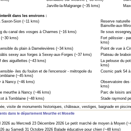
Jarville-la-Malgrange (~35 kms)
Maxé
interêt dans les environs :
 à Saxon-Sion (~11 kms)
Reserve naturelle
Bainville-aux-Mir
ng du canal des vosges à Charmes (~16 kms)
Ile sous essegne
 (~30 kms)
Fort pélissier - p
kms)
sensible du plain à Damelevières (~34 kms)
Point de vue à Ci
pâtis sexey aux forges à Sexey-aux-Forges (~37 kms)
Plateau de brabo
 des aiguillettes (~43 kms)
La pelouse du pote
kms)
ensible- iles du foulon et de l'encensoir - métropole du
Cosmic park 54 à
omblaine (~45 kms)
y à Nancy (~46 kms)
Observatoire des 
kms)
de meurthe à Nancy (~46 kms)
Parc de loisirs a
cot à Tomblaine (~48 kms)
Stade raymond pe
, visite de monuments historiques, châteaux, vestiges, baignade en piscin
nts dans le département Meurthe et Moselle
il 2026 au Mercredi 23 Décembre 2026 Le petit marché de moyen à Moyen (~
026 au Samedi 31 Octobre 2026 Balade éducative pour chien (~48 kms)