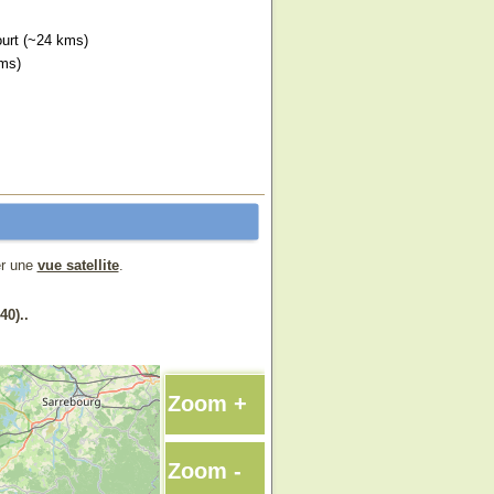
ourt (~24 kms)
kms)
er une
vue satellite
.
40)..
Zoom +
Zoom -