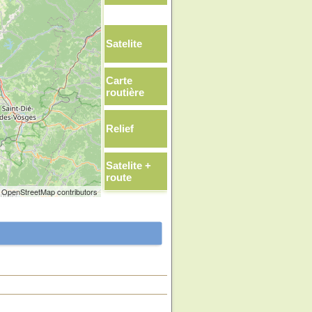
Satelite
Carte
routière
Relief
Satelite +
route
 OpenStreetMap contributors