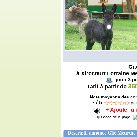
Gît
à Xirocourt Lorraine Me
pour 3 p
35
Tarif à partir de
Note moyenne des com
-
/
5
po
+ Ajouter un
QR code de la page
Descriptif annonce Gîte Meurthe e