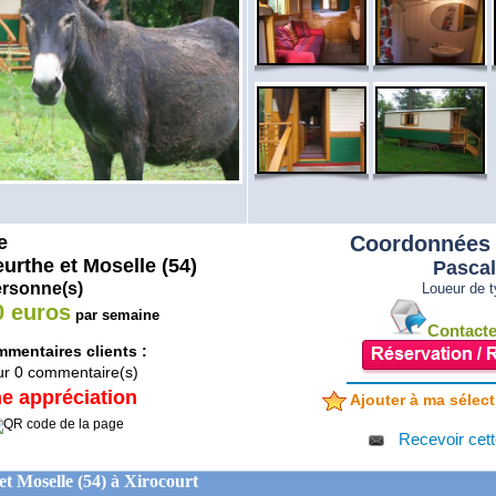
e
Coordonnées 
urthe et Moselle (54)
Pasca
ersonne(s)
Loueur de ty
0 euros
par semaine
Contacter
mentaires clients :
ur
0
commentaire(s)
e appréciation
Ajouter à ma sélect
Recevoir cett
t Moselle (54) à Xirocourt