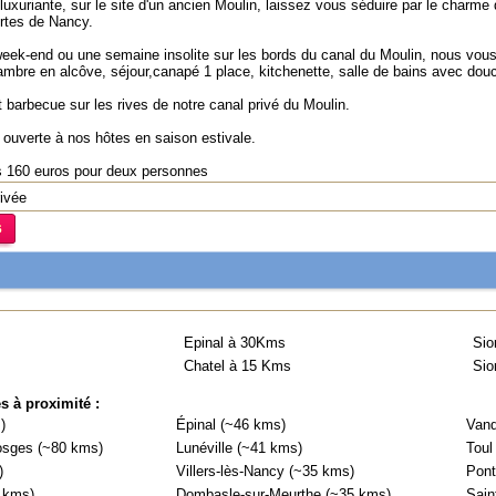
uxuriante, sur le site d'un ancien Moulin, laissez vous séduire par le charme 
rtes de Nancy.
eek-end ou une semaine insolite sur les bords du canal du Moulin, nous vou
mbre en alcôve, séjour,canapé 1 place, kitchenette, salle de bains avec dou
t barbecue sur les rives de notre canal privé du Moulin.
t ouverte à nos hôtes en saison estivale.
ts 160 euros pour deux personnes
rivée
Epinal à 30Kms
Sio
Chatel à 15 Kms
Sio
es à proximité :
)
Épinal (~46 kms)
Vand
osges (~80 kms)
Lunéville (~41 kms)
Toul
)
Villers-lès-Nancy (~35 kms)
Pont
 kms)
Dombasle-sur-Meurthe (~35 kms)
Sain