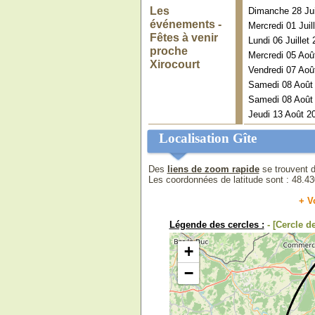
Les
Dimanche 28 Jui
événements -
Mercredi 01 Jui
Fêtes à venir
Lundi 06 Juille
proche
Mercredi 05 Aoû
Xirocourt
Vendredi 07 Aoû
Samedi 08 Août 2
Samedi 08 Août 2
Jeudi 13 Août 2
Localisation Gîte
Des
liens de zoom rapide
se trouvent d
Les coordonnées de latitude sont :
48.4
+ V
Légende des cercles :
- [Cercle 
+
−