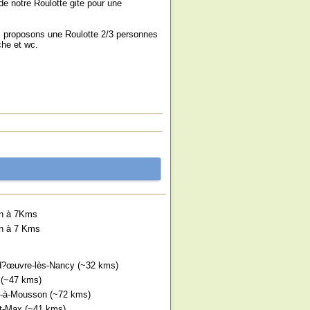
de notre Roulotte gite pour une
s proposons une Roulotte 2/3 personnes
che et wc.
n à 7Kms
n à 7 Kms
?œuvre-lès-Nancy (~32 kms)
 (~47 kms)
-à-Mousson (~72 kms)
t-Max (~41 kms)