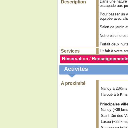
Dans une nature l
Description
escapade aux po
Pour passer un w
équipée avec cha
Salon de jardin e
Notre piscine es
Forfait deux nui
Services
Lit fait à votre ar
Activités
A proximité
Nancy à 28Kms
Haroué à 5 Kms
Principales vill
Nancy (~38 kms
Saint-Dié-des-V
Laxou (~38 kms
Sarrebourg (~97