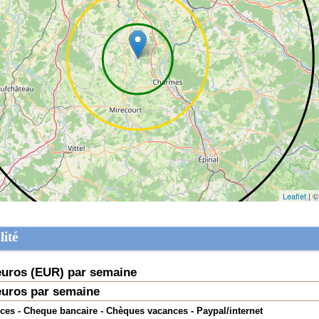
Leaflet
| ©
lité
uros (
EUR
) par semaine
uros par semaine
ces - Cheque bancaire - Chèques vacances - Paypal/internet