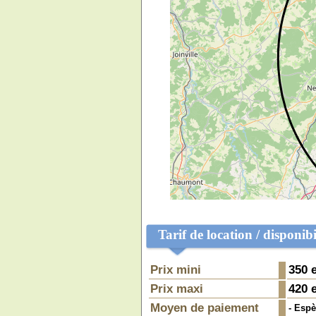
Tarif de location / disponibi
Prix mini
350
e
Prix maxi
420
e
Moyen de paiement
- Espè