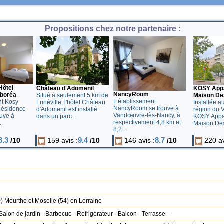
Propositions chez notre partenaire :
Hôtel
Château d'Adomenil
KOSY Appar
NancyRoom
boréa
Situé à seulement 5 km de
Maison De
L’établissement
nt Kosy
Lunéville, l'hôtel Château
Installée a
NancyRoom se trouve à
Résidence
d'Adomenil est installé
région du 
Vandœuvre-lès-Nancy, à
ouve à
dans un parc...
KOSY Appar
respectivement 4,8 km et
.
Maison Des
8,2...
8.3
9.4
8.7
/10
159 avis :
/10
146 avis :
/10
220 av
0
)
Meurthe et Moselle
(54) en Lorraine
Salon de jardin
-
Barbecue
-
Refrigérateur
-
Balcon
-
Terrasse
-