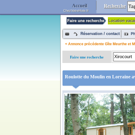
Accueil
Recherche
ChezVotreHote.fr
Faire une recherche
Location vac
Réservation / contact
Ph
< Annonce précédente Gîte Meurthe et M
Faire une recherche
Roulotte du Moulin en Lorraine av