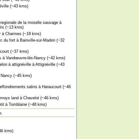
ville (~43 kms)
 regionale de la moselle sauvage à
oirs (~13 kms)
y à Charmes (~18 kms)
arc du fort à Bainville-sur-Madon (~32
rcourt (~37 kms)
is à Vandœuvre-lès-Nancy (~42 kms)
lon à attignéville à Attignéville (~43
 Nancy (~45 kms)
effondrements salins à Haraucourt (~46
nimoys land à Chavelot (~46 kms)
tit à Tomblaine (~48 kms)
e.
46 kms)