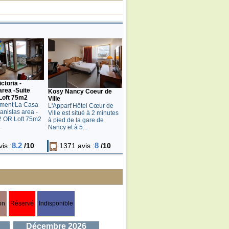
ctoria -
area -Suite
Kosy Nancy Coeur de
Loft 75m2
Ville
ement La Casa
L'Appart’Hôtel Cœur de
tanislas area -
Ville est situé à 2 minutes
2 OR Loft 75m2
à pied de la gare de
.
Nancy et à 5...
8.2
8
is :
/10
1371 avis :
/10