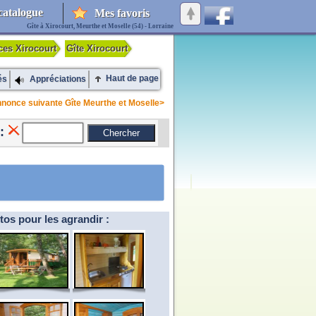
catalogue
Mes favoris
Gîte à Xirocourt, Meurthe et Moselle (54) - Lorraine
ces Xirocourt
Gîte Xirocourt
Haut de page
és
Appréciations
nonce suivante Gîte Meurthe et Moselle>
:
tos pour les agrandir :