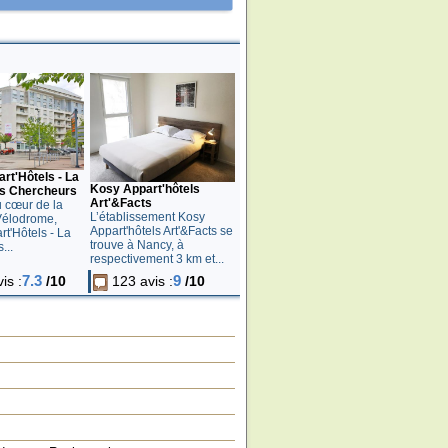
t'Hôtels - La
Kosy Appart'hôtels
s Chercheurs
Art'&Facts
u cœur de la
L’établissement Kosy
Vélodrome,
Appart'hôtels Art'&Facts se
t'Hôtels - La
trouve à Nancy, à
...
respectivement 3 km et...
7.3
9
is :
/10
123 avis :
/10