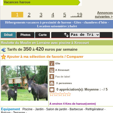
Vacances haroue
Annonces
1
2
3
4
5
...19
suivantes >
Hébergements vacances à proximité de haroue - Gîtes - chambres d'hôte -
Location saisonnière |chalet
Détail
Photos
Carte
Roulotte du Moulin en Lorraine avec piscine à Xirocourt
350
420
Tarifs de
à
euros par semaine
Ajouter à ma sélection de favoris / Comparer
Gîte
A Xirocourt
Pas de label
3
personnes
0
appréciation(s): Moyenne :
-
/
5
A environ 4 Kms de haroue(centre)
Equipement
Piscine - Jardin - Salon de jardin - Barbecue - Refrigérateur -
Balcon - Terrasse -