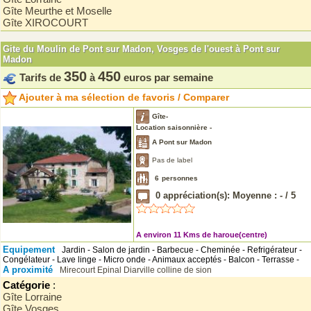
Gîte Meurthe et Moselle
Gîte XIROCOURT
Gite du Moulin de Pont sur Madon, Vosges de l'ouest à Pont sur
Madon
350
450
Tarifs de
à
euros par semaine
Ajouter à ma sélection de favoris / Comparer
Gîte-
Location saisonnière -
A Pont sur Madon
Pas de label
6
personnes
0
appréciation(s): Moyenne :
-
/
5
A environ 11 Kms de haroue(centre)
Equipement
Jardin - Salon de jardin - Barbecue - Cheminée - Refrigérateur -
Congélateur - Lave linge - Micro onde - Animaux acceptés - Balcon - Terrasse -
A proximité
Mirecourt
Epinal
Diarville
colline de sion
Catégorie
:
Gîte Lorraine
Gîte Vosges