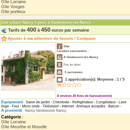
Gîte Lorraine
Gîte Vosges
Gîte portieux
Gite urbain Nancy 5 pers. à Vandoeuvre-lés-Nancy
400
450
Tarifs de
à
euros par semaine
Ajouter à ma sélection de favoris / Comparer
Gîte-
Location saisonnière -
A Vandoeuvre-lés-Nancy
Pas de label
5
personnes
1
appréciation(s): Moyenne :
1
/
5
A environ 20 Kms de haroue(centre)
Equipement
Salon de jardin - Cheminée - Refrigérateur - Congélateur - Lave
linge - Four - Micro onde - Télévision - Internet - Animaux acceptés - Balcon -
A proximité
Nancy
Vandoeuvre
Nancy
Catégorie
:
Gîte Lorraine
Gîte Meurthe et Moselle