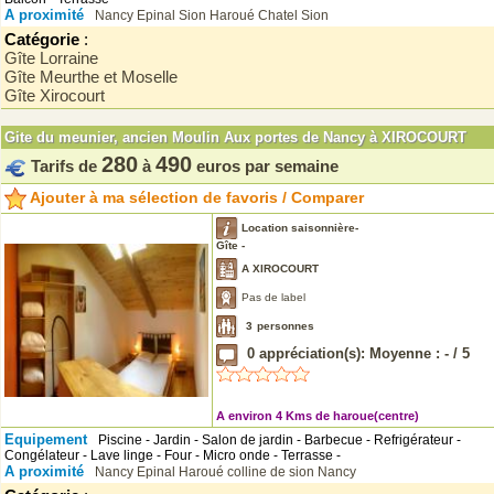
A proximité
Nancy
Epinal
Sion
Haroué
Chatel
Sion
Catégorie
:
Gîte Lorraine
Gîte Meurthe et Moselle
Gîte Xirocourt
Gite du meunier, ancien Moulin Aux portes de Nancy à XIROCOURT
280
490
Tarifs de
à
euros par semaine
Ajouter à ma sélection de favoris / Comparer
Location saisonnière-
Gîte -
A XIROCOURT
Pas de label
3
personnes
0
appréciation(s): Moyenne :
-
/
5
A environ 4 Kms de haroue(centre)
Equipement
Piscine - Jardin - Salon de jardin - Barbecue - Refrigérateur -
Congélateur - Lave linge - Four - Micro onde - Terrasse -
A proximité
Nancy
Epinal
Haroué
colline de sion
Nancy