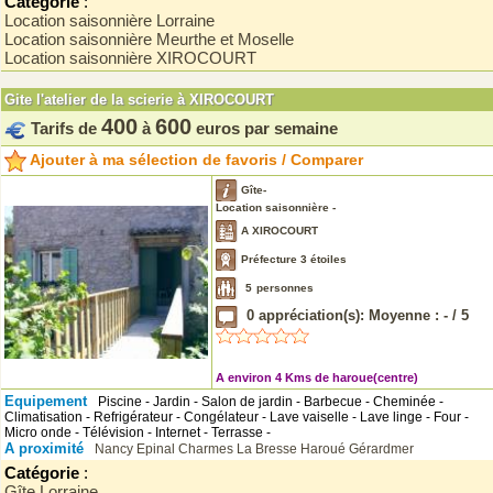
Catégorie
:
Location saisonnière Lorraine
Location saisonnière Meurthe et Moselle
Location saisonnière XIROCOURT
Gite l'atelier de la scierie à XIROCOURT
400
600
Tarifs de
à
euros par semaine
Ajouter à ma sélection de favoris / Comparer
Gîte-
Location saisonnière -
A XIROCOURT
Préfecture 3 étoiles
5
personnes
0
appréciation(s): Moyenne :
-
/
5
A environ 4 Kms de haroue(centre)
Equipement
Piscine - Jardin - Salon de jardin - Barbecue - Cheminée -
Climatisation - Refrigérateur - Congélateur - Lave vaiselle - Lave linge - Four -
Micro onde - Télévision - Internet - Terrasse -
A proximité
Nancy
Epinal
Charmes
La Bresse
Haroué
Gérardmer
Catégorie
:
Gîte Lorraine