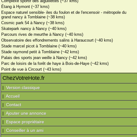
Complexe sportif des aiguillettes (~37 kms)
Étang à Hymont (~37 kms)
Espace naturel sensible- iles du foulon et de l'encensoir - métropole du
grand nancy à Tomblaine (~38 kms)
Cosmic park 54 à Nancy (~38 kms)
Skatepark nancy à Nancy (~40 kms)
Parcours rives de meurthe à Nancy (~40 kms)
Observatoire des effondrements salins à Haraucourt (~40 kms)
Stade marcel picot à Tomblaine (~40 kms)
Stade raymond petit à Tomblaine (~42 kms)
Palais des sports jean weille à Nancy (~42 kms)
Parc de loisirs de la forêt de haye à Bois-de-Haye (~42 kms)
Point de vue à Circourt (~43 kms)
ChezVotreHote.fr
|
Version classique
|
Accueil
|
Contact
|
Ajouter une annonce
|
Espace propriétaire
|
Conseiller à un ami