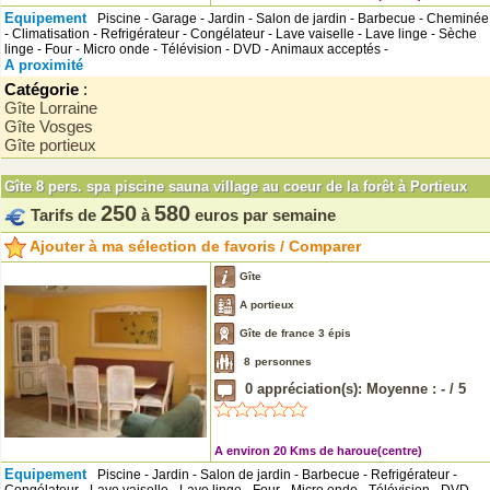
Equipement
Piscine - Garage - Jardin - Salon de jardin - Barbecue - Cheminée
- Climatisation - Refrigérateur - Congélateur - Lave vaiselle - Lave linge - Sèche
linge - Four - Micro onde - Télévision - DVD - Animaux acceptés -
A proximité
Catégorie
:
Gîte Lorraine
Gîte Vosges
Gîte portieux
Gîte 8 pers. spa piscine sauna village au coeur de la forêt à Portieux
250
580
Tarifs de
à
euros par semaine
Ajouter à ma sélection de favoris / Comparer
Gîte
A portieux
Gîte de france 3 épis
8
personnes
0
appréciation(s): Moyenne :
-
/
5
A environ 20 Kms de haroue(centre)
Equipement
Piscine - Jardin - Salon de jardin - Barbecue - Refrigérateur -