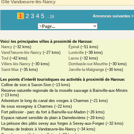
Gîte Vandoeuvre-lés-Nancy
1
2
3
4
5
Annonces suivantes >
...19
Voici les principales villes à proximité de Haroue:
Nancy
(~32 kms)
Épinal
(~51 kms)
Vand?œuvre-lès-Nancy
(~27 kms)
Lunéville
(~38 kms)
Toul
(~42 kms)
Laxou
(~32 kms)
Villers-lès-Nancy
(~30 kms)
Dombasle-sur-Meurthe
(~30 kms)
Saint-Max
(~35 kms)
Jarville-la-Malgrange
(~30 kms)
Les points d'interêt touristiques ou activités à proximité de Haroue:
Colline de sion à Saxon-Sion (~13 kms)
Reserve naturelle regionale de la moselle sauvage à Bainville-aux-Miroirs
(~13 kms)
Arboretum le long du canal des vosges à Charmes (~21 kms)
Ile sous essegney à Charmes (~22 kms)
Fort pélissier - parc du fort à Bainville-sur-Madon (~26 kms)
Espace naturel sensible du plain à Damelevières (~29 kms)
La pelouse des pâtis sexey aux forges à Sexey-aux-Forges (~32 kms)
Plateau de brabois à Vandœuvre-lès-Nancy (~34 kms)