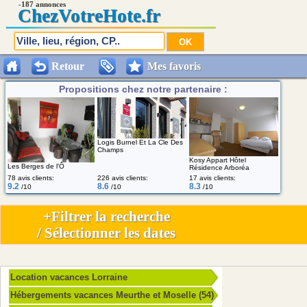
-187 annonces
Chez
VotreHote.fr
Retour
Mes favoris
Propositions chez notre partenaire :
Logis Burnel Et La Cle Des
Champs
Kosy Appart Hôtel
Les Berges de l'Ô
Résidence Arboréa
78 avis clients:
226 avis clients:
17 avis clients:
9.2
8.6
8.3
/10
/10
/10
+Filtrer la recherche
/ Sélectionner les dates
Location vacances Lorraine
Hébergements vacances Meurthe et Moselle (54)