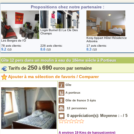
Propositions chez notre partenaire :
Logis Burnel Et La Cle Des
Champs
Kosy Appart Hôtel Résidence
Les Berges de l'Ô
Arboréa
78 avis clients:
226 avis clients:
17 avis clients:
9.2
8.6
8.3
/10
/10
/10
Gîte 12 pers dans un moulin à eau du 18ème siècle à Portieux
250
690
Tarifs de
à
euros par semaine
Ajouter à ma sélection de favoris / Comparer
Gîte
A portieux
Gîte de france 3 épis
12
personnes
0
appréciation(s): Moyenne :
-
/
5
A environ 19 Kms de haroue(centre)