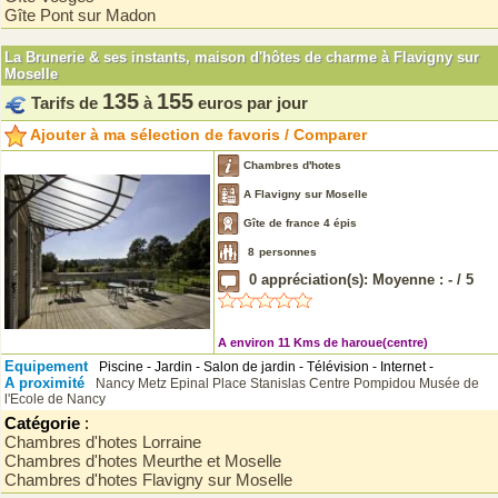
Gîte Pont sur Madon
La Brunerie & ses instants, maison d'hôtes de charme à Flavigny sur
Moselle
135
155
Tarifs de
à
euros par jour
Ajouter à ma sélection de favoris / Comparer
Chambres d'hotes
A Flavigny sur Moselle
Gîte de france 4 épis
8
personnes
0
appréciation(s): Moyenne :
-
/
5
A environ 11 Kms de haroue(centre)
Equipement
Piscine - Jardin - Salon de jardin - Télévision - Internet -
A proximité
Nancy
Metz
Epinal
Place Stanislas
Centre Pompidou
Musée de
l'Ecole de Nancy
Catégorie
:
Chambres d'hotes Lorraine
Chambres d'hotes Meurthe et Moselle
Chambres d'hotes Flavigny sur Moselle