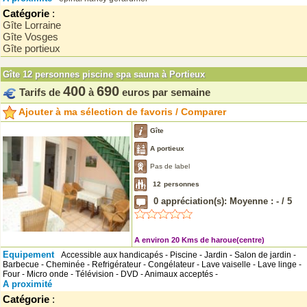
Catégorie
:
Gîte Lorraine
Gîte Vosges
Gîte portieux
Gîte 12 personnes piscine spa sauna à Portieux
400
690
Tarifs de
à
euros par semaine
Ajouter à ma sélection de favoris / Comparer
Gîte
A portieux
Pas de label
12
personnes
0
appréciation(s): Moyenne :
-
/
5
A environ 20 Kms de haroue(centre)
Equipement
Accessible aux handicapés - Piscine - Jardin - Salon de jardin -
Barbecue - Cheminée - Refrigérateur - Congélateur - Lave vaiselle - Lave linge -
Four - Micro onde - Télévision - DVD - Animaux acceptés -
A proximité
Catégorie
: