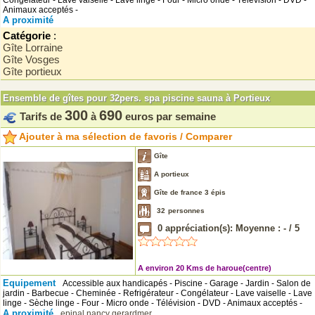
Congélateur - Lave vaiselle - Lave linge - Four - Micro onde - Télévision - DVD -
Animaux acceptés -
A proximité
Catégorie
:
Gîte Lorraine
Gîte Vosges
Gîte portieux
Ensemble de gîtes pour 32pers. spa piscine sauna à Portieux
300
690
Tarifs de
à
euros par semaine
Ajouter à ma sélection de favoris / Comparer
Gîte
A portieux
Gîte de france 3 épis
32
personnes
0
appréciation(s): Moyenne :
-
/
5
A environ 20 Kms de haroue(centre)
Equipement
Accessible aux handicapés - Piscine - Garage - Jardin - Salon de
jardin - Barbecue - Cheminée - Refrigérateur - Congélateur - Lave vaiselle - Lave
linge - Sèche linge - Four - Micro onde - Télévision - DVD - Animaux acceptés -
A proximité
epinal
nancy
gerardmer