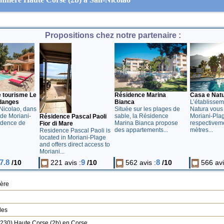
Propositions chez notre partenaire :
Résidence Marina
Casa e Nat
 tourisme Le
Bianca
L’établisse
danges
Située sur les plages de
Natura vous 
Nicolao, dans
sable, la Résidence
Moriani-Plag
e de Moriani-
Résidence Pascal Paoli
Marina Bianca propose
respectivem
idence de
Fior di Mare
des appartements...
mètres...
Residence Pascal Paoli is
located in Moriani-Plage
and offers direct access to
Moriani...
7.8
9
8
/10
221 avis :
/10
562 avis :
/10
566 avi
ère
les
230
)
Haute Corse
(2b) en Corse