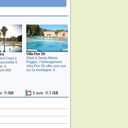
Villa Fior 50
ura
Situé à Santa-Maria-
ment Casa e
Poggio, l’hébergement
accueille à
Villa Fior 50 offre une vue
e, à
sur la montagne. Il...
ent 400
9
9.3
s :
/10
3 avis :
/10