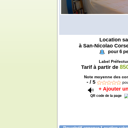
Location sa
à San-Nicolao Corse
pour 6 p
Label Préfectur
85
Tarif à partir de
Note moyenne des com
-
/
5
po
+ Ajouter un
QR code de la page
Descriptif annonce Location saiso