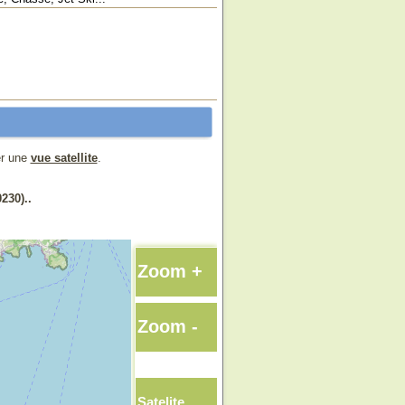
er une
vue satellite
.
230)..
Zoom +
Zoom -
Satelite