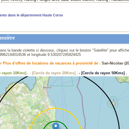
ents dans le département Haute Corse
nnière
ans la bande violette ci dessous, cliquez sur le bouton "Satellite" pour affich
69962144014536
et longitude
9.530207245924425
r Plus d'offres de locations de vacances à proximité de :
San-Nicolao (20
de rayon 10Kms] .
- [Cercle de rayon 20Kms] .
- [Cercle de rayon 50Kms] .