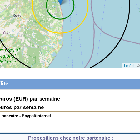
Leaflet
| ©
lité
uros (
EUR
) par semaine
uros par semaine
e bancaire - Paypal/internet
Propositions chez notre partenaire :