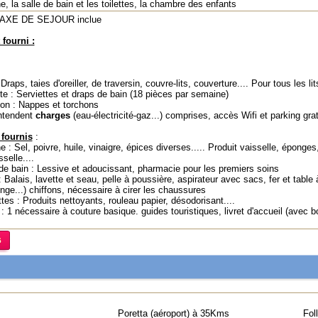
ne, la salle de bain et les toilettes, la chambre des enfants
TAXE DE SEJOUR inclue
 fourni :
 Draps, taies d'oreiller, de traversin, couvre-lits, couverture.... Pour tous les li
tte : Serviettes et draps de bain (18 pièces par semaine)
on : Nappes et torchons
ntendent
charges
(eau-électricité-gaz...) comprises, accès Wifi et parking grat
fournis
:
e : Sel, poivre, huile, vinaigre, épices diverses..... Produit vaisselle, éponge
sselle....
 de bain : Lessive et adoucissant, pharmacie pour les premiers soins
: Balais, lavette et seau, pelle à poussière, aspirateur avec sacs, fer et tabl
inge...) chiffons, nécessaire à cirer les chaussures
ttes : Produits nettoyants, rouleau papier, désodorisant....
: 1 nécessaire à couture basique. guides touristiques, livret d'accueil (avec b
Poretta (aéroport) à 35Kms
Fol