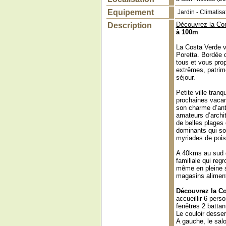
Equipement
Jardin
-
Climatisa
Découvrez la Cor
Description
à 100m
La Costa Verde vé
Poretta. Bordée 
tous et vous prop
extrêmes, patrimo
séjour.
Petite ville tran
prochaines vacan
son charme d’anta
amateurs d’archit
de belles plages 
dominants qui sou
myriades de pois
A 40kms au sud du
familiale qui reg
même en pleine s
magasins aliment
Découvrez la Co
accueillir 6 pers
fenêtres 2 battant
Le couloir dessert
A gauche, le sal