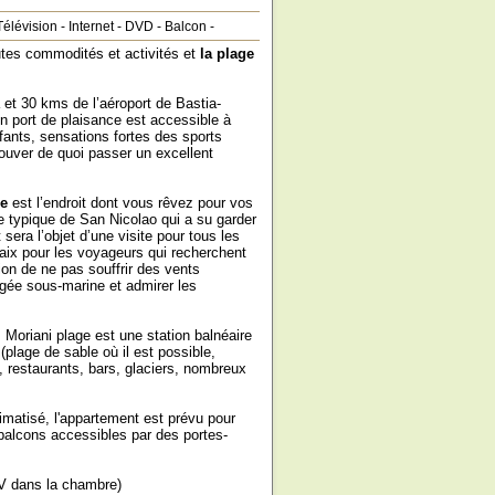
Télévision
-
Internet
-
DVD
-
Balcon
-
es commodités et activités et
la plage
 et 30 kms de l’aéroport de Bastia-
n port de plaisance est accessible à
fants, sensations fortes des sports
rouver de quoi passer un excellent
e
est l’endroit dont vous rêvez pour vos
e typique de San Nicolao qui a su garder
era l’objet d’une visite pour tous les
e paix pour les voyageurs qui recherchent
on de ne pas souffrir des vents
ongée sous-marine et admirer les
 Moriani plage est une station balnéaire
plage de sable où il est possible,
 restaurants, bars, glaciers, nombreux
imatisé, l'appartement est prévu pour
 balcons accessibles par des portes-
TV dans la chambre)