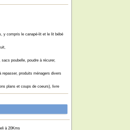
ts, y compris le canapé-lit et le lit bébé
uit,
s, sacs poubelle, poudre à récurer,
e à repasser, produits ménagers divers
ons plans et coups de coeurs), livre
leli à 20Kms