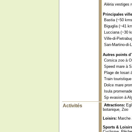
Aléria vestiges
Principales vill
Bastia (~50 kms
Biguglia (~41 k
Lucciana (~30 
Ville-di-Pietrab
San-Martino-di-
Autres points d'
Corsica zoo à O
Speed mare à Sa
Plage de losari
Train touristique
Dolce mare prom
Isula promenade
Sp evasion à Al
Attractions:
Egl
Activités
botanique, Zoo
Loisirs:
Marche à
Sports & Loisir
Cyclisme, Pêche 