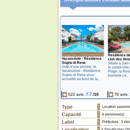
Residence de
Vacancéole - Résidence
clos des Ven
Sognu di Rena
Située à San-
Doté d’une piscine, le
le centre-vill
Vacancéole - Résidence
Plage, la Res
Sognu di Rena vous
tourisme Le...
accueille au bord de la...
7.7
522 avis :
/10
70 avis :
Type
Location saisonni
Capacité
6 personne(s)
Label
Préfecture : 3 étoi
Localisation
à
San-Nicolao
(
20