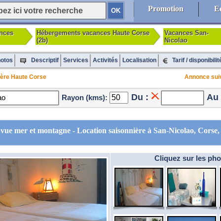
Promotion
E
nces
Hébergements vacances Haute Corse
Vacances San-
(2b)
Nicolao
otos
Services
Activités
Localisation
Tarif / disponibilit
Descriptif
ière Haute Corse
Annonce sui
Du :
Au 
Rayon (kms):
vue mer et montagne - Location saisonnière à San-Nicolao, Corse
Cliquez sur les pho