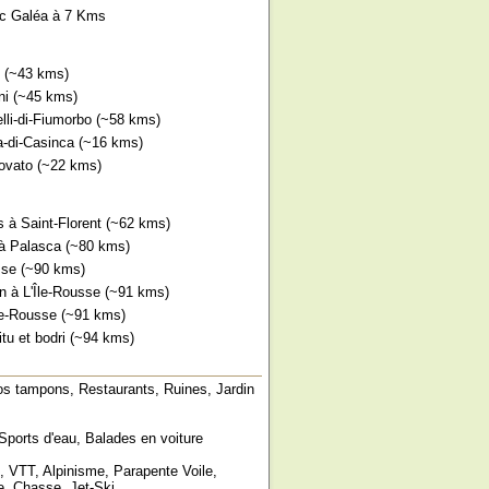
c Galéa à 7 Kms
 (~43 kms)
ni (~45 kms)
lli-di-Fiumorbo (~58 kms)
-di-Casinca (~16 kms)
ovato (~22 kms)
s à Saint-Florent (~62 kms)
 à Palasca (~80 kms)
usse (~90 kms)
n à L'Île-Rousse (~91 kms)
le-Rousse (~91 kms)
tu et bodri (~94 kms)
tos tampons, Restaurants, Ruines, Jardin
Sports d'eau, Balades en voiture
, VTT, Alpinisme, Parapente Voile,
, Chasse, Jet-Ski...