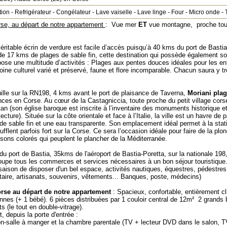
tion
-
Refrigérateur
-
Congélateur
-
Lave vaiselle
-
Lave linge
-
Four
-
Micro onde
-
se, au départ de notre appartement
: Vue mer
ET
vue montagne, proche tout
ritable écrin de verdure est facile d’accès puisqu’à 40 kms du port de Bastia
de 17 kms de plages de sable fin, cette destination qui possède également so
ose une multitude d’activités : Plages aux pentes douces idéales pour les en
ine culturel varié et préservé, faune et flore incomparable. Chacun saura y t
quille sur la RN198, 4 kms avant le port de plaisance de Taverna,
Moriani plag
ces en Corse. Au cœur de la Castagniccia, toute proche du petit village cors
n (son église baroque est inscrite à l’inventaire des monuments historique et s
ecture). Située sur la côte orientale et face à l’Italie, la ville est un havre d
de sable fin et une eau transparente. Son emplacement idéal permet à la stati
fflent parfois fort sur la Corse. Ce sera l’occasion idéale pour faire de la pl
sons colorés qui peuplent le plancher de la Méditerranée.
 port de Bastia, 35kms de l'aéroport de Bastia-Poretta, sur la nationale 198,
roupe tous les commerces et services nécessaires à un bon séjour touristique.(
aison de disposer d'un bel espace, activités nautiques, équestres, pédestres,
aire, artisanats, souvenirs, vêtements... Banques, poste, médecins)
rse au départ de notre appartement
: Spacieux, confortable, entièrement cl
onnes (+ 1 bébé). 6 pièces distribuées par 1 couloir central de 12m² 2 grands
s (le tout en double-vitrage).
, depuis la porte d'entrée :
on-salle à manger et la chambre parentale (TV + lecteur DVD dans le salon, 