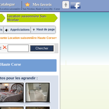
catalogue
Mes favoris
Location saisonnière à San-Nicolao, Haute Corse (2b) - Corse
Location saisonnière San-
Nicolao
Haut de page
és
Appréciations
vante Location saisonnière Haute Corse>
:
, Haute Corse
tos pour les agrandir :