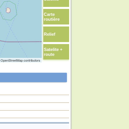
Carte
routière
Relief
Satelite +
route
 OpenStreetMap contributors