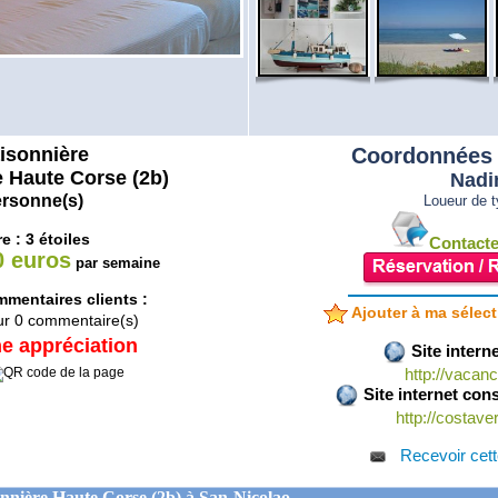
isonnière
Coordonnées 
 Haute Corse (2b)
Nadi
ersonne(s)
Loueur de ty
e : 3 étoiles
Contacter
0 euros
par semaine
mentaires clients :
Ajouter à ma sélect
ur
0
commentaire(s)
e appréciation
Site intern
http://vacanc
Site internet cons
http://costav
Recevoir cett
nnière Haute Corse (2b) à San-Nicolao