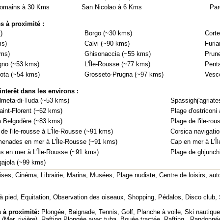
 romains à 30 Kms
San Nicolao à 6 Kms
Par
es à proximité :
)
Borgo (~30 kms)
Corte
ms)
Calvi (~90 kms)
Furia
kms)
Ghisonaccia (~55 kms)
Prune
ugno (~53 kms)
L'Île-Rousse (~77 kms)
Penta
Lota (~54 kms)
Grosseto-Prugna (~97 kms)
Vesc
interêt dans les environs :
lmeta-di-Tuda (~53 kms)
Spassighj'agriate
int-Florent (~62 kms)
Plage d'ostriconi
 à Belgodère (~83 kms)
Plage de l'ile-ro
 de l'ile-rousse à L'Île-Rousse (~91 kms)
Corsica navigatio
enades en mer à L'Île-Rousse (~91 kms)
Cap en mer à L'Î
s en mer à L'Île-Rousse (~91 kms)
Plage de ghjunchi
gajola (~99 kms)
ises, Cinéma, Librairie, Marina, Musées, Plage nudiste, Centre de loisirs, au
 pied, Equitation, Observation des oiseaux, Shopping, Pédalos, Disco club, 
s à proximité:
Plongée, Baignade, Tennis, Golf, Planche à voile, Ski nautique
(Mer, rivière), Rafting Plongée avec tuba, Bouée tractée, Rafting , Randonnée