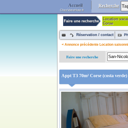
Accueil
Recherche
ChezVotreHote.fr
Location vaca
Faire une recherche
Corse
Réservation / contact
Ph
< Annonce précédente Location saisonn
Faire une recherche
Appt T3 70m² Corse (costa verde) 